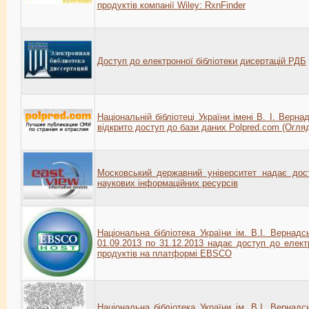
продуктів компанії Wiley: RxnFinder
Доступ до електронної бібліотеки дисертацій РДБ
Національній бібліотеці України імені В. І. Верна
відкрито доступ до бази даних Polpred.com (Огля
Московський державний університет надає дос
наукових інформаційних ресурсів
Національна бібліотека України ім. В.І. Вернадс
01.09.2013 по 31.12.2013 надає доступ до елек
продуктів на платформі EBSCO
Національна бібліотека України ім. В.І. Вернадс