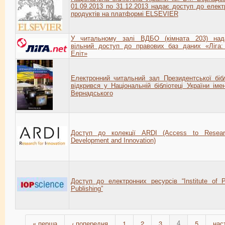
01.09.2013 по 31.12.2013 надає доступ до елек
продуктів на платформі ELSEVIER
У читальному залі ВДБО (кімната 203) над
вільний доступ до правових баз даних «Ліга:
Еліт»
Електронний читальний зал Президентської бібл
відкрився у Національній бібліотеці України імен
Вернадського
Доступ до колекції ARDI (Access to Resear
Development and Innovation)
Доступ до електронних ресурсів “Institute of 
Publishing”
« перша
‹ попередня
1
2
3
5
нас
4