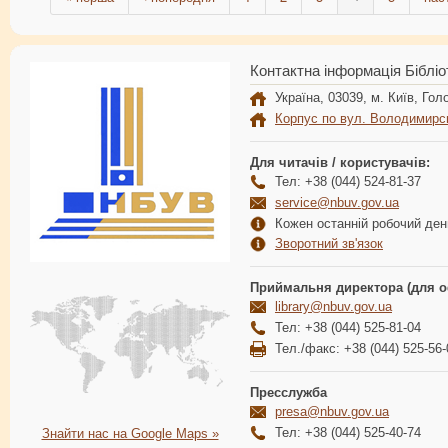
Контактна інформація Бібліо
Україна, 03039, м. Київ, Голо
Корпус по вул. Володимирс
Для читачів / користувачів:
Тел: +38 (044) 524-81-37
service@nbuv.gov.ua
Кожен останній робочий день
Зворотний зв'язок
Приймальня директора (для о
library@nbuv.gov.ua
Тел: +38 (044) 525-81-04
Тел./факс: +38 (044) 525-56-
Пресслужба
presa@nbuv.gov.ua
Тел: +38 (044) 525-40-74
Знайти нас на Google Maps »