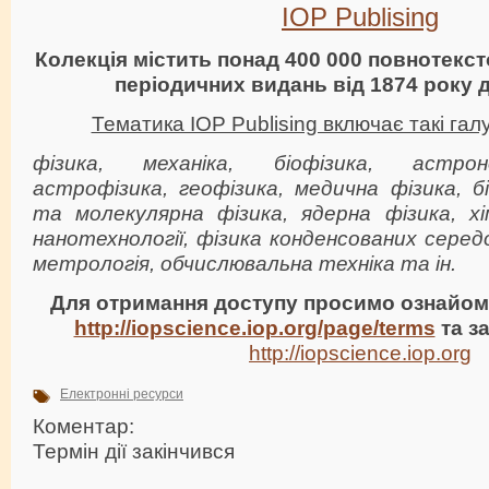
IOP Publising
Колекція містить понад 400 000 повнотекст
періодичних видань від 1874 року д
Тематика IOP Publising включає такі гал
фізика, механіка, біофізика, астроно
астрофізика, геофізика, медична фізика, б
та молекулярна фізика, ядерна фізика, хім
нанотехнології, фізика конденсованих сере
метрологія, обчислювальна техніка та ін.
Для отримання доступу просимо ознайоми
http://iopscience.iop.org/page/terms
та за
http://iopscience.iop.org
Електронні ресурси
Коментар:
Термін дії закінчився