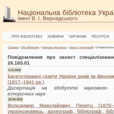
Національна бібліотека Укра
імені В. І. Вернадського
ПРО БІБЛІОТЕКУ
НОВИНИ
ЧИТАЧАМ
РЕСУРСИ
Головна
›
Про бібліотеку
›
Наукова діяльність
›
Захист дисертацій
› Спеціалізован
Повідомлення про захист спеціалізова
26.165.01
3-11-2022
Багатотиражні газети України років як феном
(1917–1941 рр.)
Дисертація на здобуття наукового 
історичних наук
26-04-2021
Володимир Миколайович Перетц (1870–
українознавець, археограф, бібліограф, біб