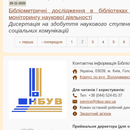
26-11-2020
Бібліометричні дослідження в бібліотеках
моніторингу наукової діяльності
Дисертація на здобуття наукового ступеня
соціальних комунікацій
« перша
‹ попередня
1
3
4
5
6
2
Контактна інформація Бібліо
Україна, 03039, м. Київ, Голо
Корпус по вул. Володимирс
Для читачів / користувачів:
Тел: +38 (044) 524-81-37
service@nbuv.gov.ua
Кожен останній робочий день
Зворотний зв'язок
Приймальня директора (для о