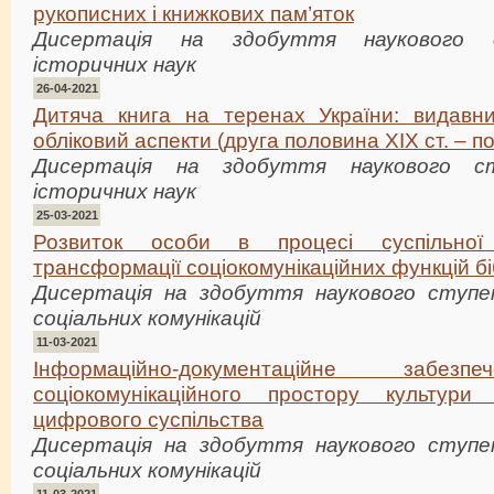
рукописних і книжкових пам’яток
Дисертація на здобуття наукового 
історичних наук
26-04-2021
Дитяча книга на теренах України: видавни
обліковий аспекти (друга половина ХІХ ст. – по
Дисертація на здобуття наукового с
історичних наук
25-03-2021
Розвиток особи в процесі суспільної 
трансформації соціокомунікаційних функцій бі
Дисертація на здобуття наукового ступен
соціальних комунікацій
11-03-2021
Інформаційно-документаційне забезп
соціокомунікаційного простору культур
цифрового суспільства
Дисертація на здобуття наукового ступен
соціальних комунікацій
11-03-2021