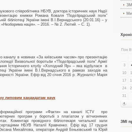
ЗМ
аукового співробітника НБУВ, доктора історичних наук Надії
Ми
езентацію книжки Романа Коваля “Подєбрадський полк”
ій бібліотеці України імені В.І.Вернадського (20.01.16) – у
 «Незборима нація». – 2016. – № 2. Лютий. – С. 1).
Хроні
Пон
В
 каналу в новинах «За київським часом» про презентацію
лопедії Визвольної боротьби «“Подєбрадський полк” Армії
3
ання Історичного клубу «Холодний Яр» – яка відбулася в
отеці України імені В.І.Вернадського в рамках заходів на
10
1
орності України. Ефір від 20 січня 2016 р. Журналіст Марія
17
1
24
2
31
йну липовим кандидатам наук
нформаційної програми «Факти» на каналі ICTV про
’ютерних програм у боротьбі з плагіатом у вітчизняних
отах. Коментарі провідного бібліотекаря читальної зали
ЗМІ п
сертаціями НБУВ Наталії Кравченко. Ефір від 17 грудня
Оксана Михайлова, оператори Андрій Біньківський та Юрій