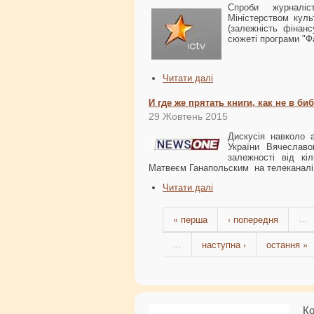
Спроби журналіс
Міністерством кул
(залежність фінанс
сюжеті програми "Фа
Читати далі
И где же прятать книги, как не в биб
29 Жовтень 2015
Дискусія навколо а
України Вячеслав
залежності від кі
Матвеєм Ганапольским на телеканал
Читати далі
« перша
‹ попередня
…
наступна ›
остання »
…
Ко