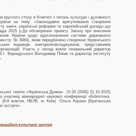
я круглого столу в Комітеті з питань культури і духовності
країни на тему: «Законодавче врегулювання створення
туту книги: українські реформи та європейський досвід»,що
пада 2015 р.До обговорення проекту Закону про внесення
конів України щодо вдосконалення системи державного
реєстр. № 3084), яким передбачено створення Українського
ських видавців, книгорозповсюджувачів, представників
організацій. Участь у заході взяли генеральний директор
і В.І. Вернадського Володимир Попик та директор Інституту
.
ської газети «Українська Думка» (Ч.20 (3345) 31.10.2015)
ка учасниці міжнародної наукової конференції «Бібліотека.
» (6-8 жовтня, НБУВ, м. Київ) Ольги Керзюк (Британська
кі зустрічі».
рмаційно-культурні центри