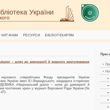
бліотека України
кого
ЧИТАЧАМ
РЕСУРСИ
БІБЛІОТЕКАРЯМ
Прес-
діалог – шлях до демократії й мирного врегулювання
Пр
Но
наукового співробітника Фонду президентів України
теки України імені В.І.Вернадського, кандидата історичних
УДОВИКА «Національний діалог – шлях до демократії й
ня політичних криз» у журналі Верховної Ради України (№
–47).