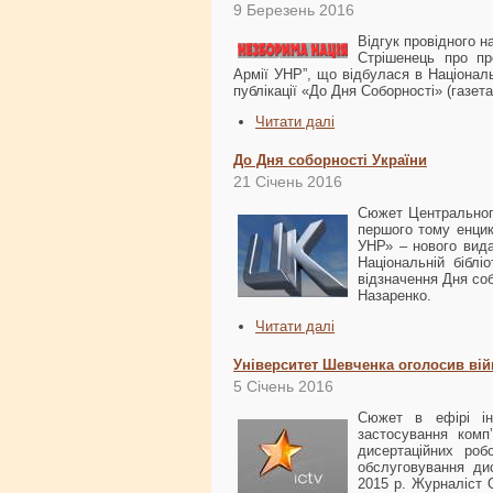
9 Березень 2016
Відгук провідного н
Стрішенець про пр
Армії УНР”, що відбулася в Національн
публікації «До Дня Соборності» (газета
Читати далі
До Дня соборності України
21 Січень 2016
Сюжет Центрального
першого тому енцик
УНР» – нового вид
Національній біблі
відзначення Дня соб
Назаренко.
Читати далі
Університет Шевченка оголосив ві
5 Січень 2016
Сюжет в ефірі і
застосування комп
дисертаційних роб
обслуговування ди
2015 р. Журналіст 