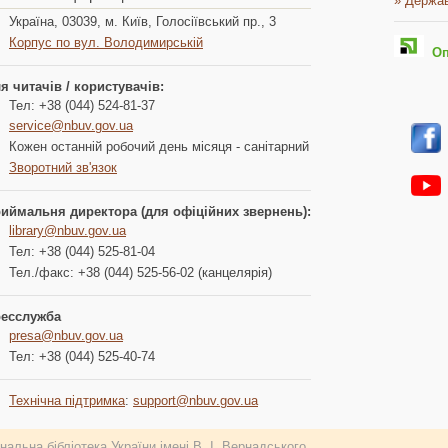
» Держав
Україна, 03039, м. Київ, Голосіївський пр., 3
Корпус по вул. Володимирській
Опл
я читачів / користувачів:
Тел: +38 (044) 524-81-37
service@nbuv.gov.ua
Кожен останній робочий день місяця - санітарний
Зворотний зв'язок
иймальня директора (для офіційних звернень):
library@nbuv.gov.ua
Тел: +38 (044) 525-81-04
Тел./факс: +38 (044) 525-56-02 (канцелярія)
есслужба
presa@nbuv.gov.ua
Тел: +38 (044) 525-40-74
Технічна підтримка
:
support@nbuv.gov.ua
альна бібліотека України імені В. І. Вернадського