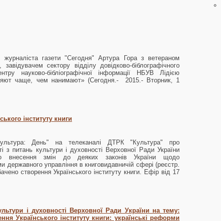
 журналіста газети "Сегодня" Артура Гора з ветераном
и, завідувачем сектору відділу довідково-біблографічного
нтру науково-бібліографічної інформації НБУВ Лідією
няют чаще, чем нанимают» (Сегодня.- 2015.- Вторник, 1
ського інституту книги
ультура: День" на телеканалі ДТРК "Культура" про
ті з питань культури і духовності Верховної Ради України
о внесення змін до деяких законів України щодо
и державного управління в книговидавничій сфері (реєстр.
ачено створення Українського інституту книги. Ефір від 17
культури і духовності Верховної Ради України на тему:
ня Українського інституту книги: українські реформи