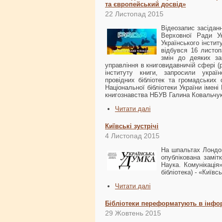
та європейський досвід»
22 Листопад 2015
Відеозапис засіданн
Верховної Ради У
Українського інсти
відбувся 16 листо
змін до деяких за
управління в книговидавничій сфері (
інституту книги, запросили україн
провідних бібліотек та громадських 
Національної бібліотеки України імен
книгознавства НБУВ Галина Ковальчук
Читати далі
Київські зустрічі
4 Листопад 2015
На шпальтах Лондон
опублікована заміт
Наука. Комунікація
бібліотека) - «Київсь
Читати далі
Бібліотеки переформатують в інфо
29 Жовтень 2015