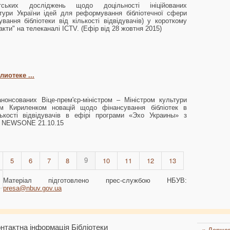
тських досліджень щодо доцільності ініційованих
ьтури України ідей для реформування бібліотечної сфери
ування бібліотеки від кількості відвідувачів) у короткому
кти" на телеканалі ICTV. (Ефір від 28 жовтня 2015)
лиотеке ...
нонсованих Віце-прем'єр-міністром – Міністром культури
ом Кириленком новацій щодо фінансування бібліотек в
лькості відвідувачів в ефірі програми «Эхо Украины» з
і NEWSONE 21.10.15
5
6
7
8
10
11
12
13
9
Матеріал підготовлено прес-службою НБУВ:
presa@nbuv.gov.ua
нтактна інформація Бібліотеки