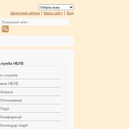
Зворотний зв'язок
Мапа сайту
Вхід
служба НБУВ
ес-служба
вини НБУВ
Анонси
Оголошення
Події
Конференції
Календар подій