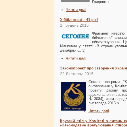
Грядовкін.
Читати далі
У бібліотеці – 41 рік!
1 Грудень 2015
Фрагмент інтерв'ю
бібліотечної справ
обслуговування Це
Мацкевич у статті «В стране уволь
декабря.- С. 3)
Читати далі
Законопроект про створення Україн
22 Листопад 2015
Сюжет програми "К
обговорення у Коміте
проекту Закону пр
вдосконалення систем
№ 3084), яким передб
листопада 2015 р.
Читати далі
Круглий стіл у Комітеті з питань 
«Законодавче врегулювання створен