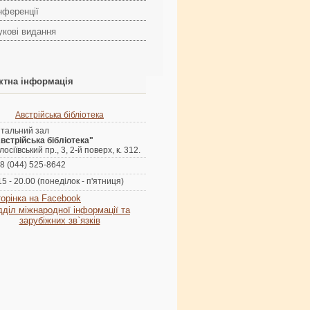
нференції
укові видання
ктна інформація
Австрійська бібліотека
тальний зал
встрійська бібліотека"
лосіївський пр., 3, 2-й поверх, к. 312.
8 (044) 525-8642
15 - 20.00 (понеділок - п'ятниця)
орінка на Facebook
ддiл міжнародної інформації та
зарубіжних зв`язків