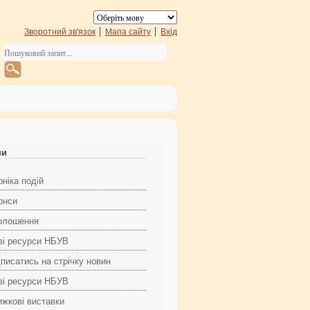
Зворотний зв'язок
Мапа сайту
Вхід
ни
ніка подій
онси
олошення
ві ресурси НБУВ
дписатись на стрічку новин
ві ресурси НБУВ
ижкові виставки