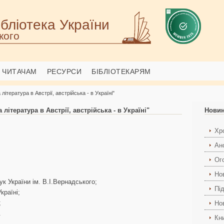
бліотека України
кого
ЧИТАЧАМ
РЕСУРСИ
БІБЛІОТЕКАРЯМ
ітература в Австрії, австрійська - в Україні"
ітература в Австрії, австрійська - в Україні"
Нови
Хро
Ан
Ог
Но
ук України ім. В.І.Вернадського;
Пі
країні;
;
Но
.
Кн