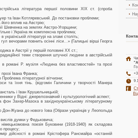
Ко
встрійська література першої половини ХІХ ст. (спроба
На
р та Іван Котляревський. До постановки проблеми;
 його вплив на Австрію;
зії Шевченка на землях Австро-Угорщини;
льке і Україна як комплексна проблема;
Конта
в українській літературі на зламі століть;
ул вечорами повнить осінні ліси…» (Галицькі вірші Георга
одика в Австрії у першій половині ХХ ст.;
радиційної теми створення штучної людини в австрійській
Чи
"А
 в романі Р. музіля «Людина без властивостей» та прозі
Го
 прозі Івана Франка;
+3
 Проблема літературної вітчизни;
9.
си та їхня тінь. (відгомін Галичини у творчості Манера
Ст
ансталь і Іван Крушельницькій;
Ві
енники у Відні: джерелознавчий і культурологічний аспект;
а фон Захер-Мазоха в західноукраїнському літературному
о Дон-Жуана до нового Іова (Образи українців у Леопольда
 вислів думки у Федьковича;
 німецькомовна поезія Буковини (1918-1940) як складова
го процесу;
мір дійсності в романі Крістофера Рансмайра «останній