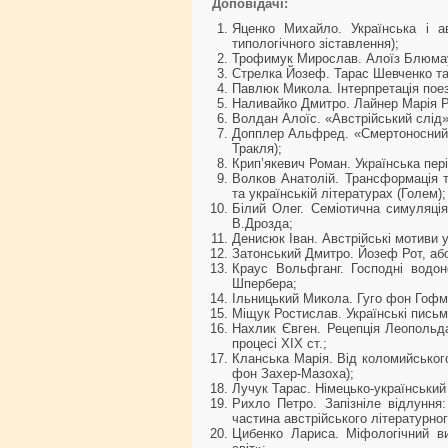
Доповідачі:
Яценко Михайло. Українська і а
типологічного зіставлення);
Трофимук Мирослав. Алоїз Блюмауе
Стрелка Йозеф. Тарас Шевченко та
Павлюк Микола. Інтерпретація пое
Наливайко Дмитро. Лайнер Марія Рі
Волдан Алоїс. «Австрійський слід» 
Допплер Альфред. «Смертоносний г
Тракля);
Крип’якевич Роман. Українська пері
Волков Анатолій. Трансформація т
та українській літературах (Голем);
Білий Олег. Семіотична симуляція
В.Дрозда;
Денисюк Іван. Австрійські мотиви у
Затонський Дмитро. Йозеф Рот, або
Краус Вольфганг. Господні водоно
Шпербера;
Ільницький Микола. Гуго фон Гофм
Міщук Ростислав. Українські письм
Нахлик Євген. Рецепція Леопольд
процесі ХІХ ст.;
Кланська Марія. Від коломийськог
фон Захер-Мазоха);
Лучук Тарас. Німецько-український
Рихло Петро. Запізніле відлуння:
частина австрійського літературно
Цибенко Лариса. Міфологічний ви