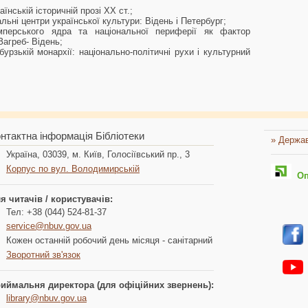
їнській історичній прозі ХХ ст.;
льні центри української культури: Відень і Петербург;
мперського ядра та національної периферії як фактор
Загреб- Відень;
урзькій монархії: національно-політичні рухи і культурний
нтактна інформація Бібліотеки
» Держав
Україна, 03039, м. Київ, Голосіївський пр., 3
Корпус по вул. Володимирській
Опл
я читачів / користувачів:
Тел: +38 (044) 524-81-37
service@nbuv.gov.ua
Кожен останній робочий день місяця - санітарний
Зворотний зв'язок
иймальня директора (для офіційних звернень):
library@nbuv.gov.ua