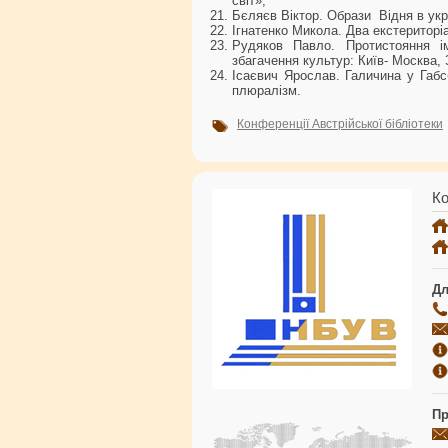
світ»;
Бєляєв Віктор. Образи Відня в укра
Ігнатенко Микола. Два екстериторіа
Рудяков Павло. Протистояння і
збагачення культур: Київ- Москва, 
Ісаєвич Ярослав. Галичина у Габсб
плюралізм.
Конференції Австрійської бібліотеки
Ко
Дл
Пр