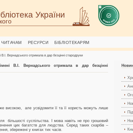
бліотека України
кого
ЧИТАЧАМ
РЕСУРСИ
БІБЛІОТЕКАРЯМ
і В.І. Вернадського отримала в дар безцінні стародруки
 імені В.І. Вернадського отримала в дар безцінні
Нови
Хро
Ан
Ог
Но
уже високою, але усвідомити її та її користь можуть лише
Пі
для більшості суспільства. І мова навіть не про грошовий
Но
начення цих багатств для людства. Серед таких скарбів –
Кн
ення, збережені у книгах тих часів.