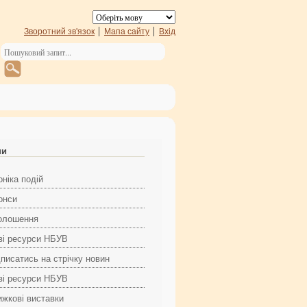
Зворотний зв'язок
Мапа сайту
Вхід
ни
ніка подій
онси
олошення
ві ресурси НБУВ
дписатись на стрічку новин
ві ресурси НБУВ
ижкові виставки