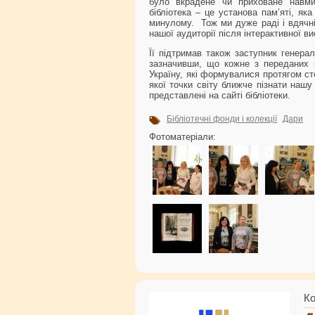
було вкрадене чи приховане навмис
бібліотека – це установа пам’яті, я
минулому. Тож ми дуже раді і вдячні
нашої аудиторії після інтерактивної в
Її підтримав також заступник генер
зазначивши, що кожне з переданих 
Україну, які формувалися протягом ст
якої точки світу ближче пізнати нашу
представлені на сайті бібліотеки.
Бібліотечні фонди і колекції
Дари
Фотоматеріали:
Ко