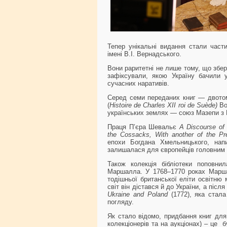
Тепер унікальні видання стали части
імені В.І. Вернадського.
Вони раритетні не лише тому, що збере
зафіксували, якою Україну бачили у
сучасних наративів.
Серед семи переданих книг — двотомн
(
Histoire
de
Charles
XII
roi
de
Su
è
de
)
Вол
українських землях — союз Мазепи з 
Праця П’єра Шевальє
A
Discourse
of
the
Cossacks
,
With
another
of
the
Pr
епохи Богдана Хмельницького, нап
залишалася для європейців головним 
Також колекція бібліотеки поповни
Маршалла. У 1768‒1770 роках Марша
тодішньої британської еліти освітню
світ він дістався й до України, а піс
Ukraine and Poland
(1772), яка стала
погляду.
Як стало відомо, придбання книг для
колекціонерів та на аукціонах) – це 