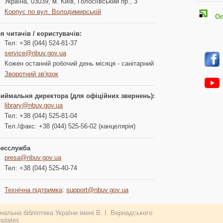
Україна, 03039, м. Київ, Голосіївський пр., 3
Корпус по вул. Володимирській
Опл
я читачів / користувачів:
Тел: +38 (044) 524-81-37
service@nbuv.gov.ua
Кожен останній робочий день місяця - санітарний
Зворотний зв'язок
иймальня директора (для офіційних звернень):
library@nbuv.gov.ua
Тел: +38 (044) 525-81-04
Тел./факс: +38 (044) 525-56-02 (канцелярія)
есслужба
presa@nbuv.gov.ua
Тел: +38 (044) 525-40-74
Технічна підтримка
:
support@nbuv.gov.ua
альна бібліотека України імені В. І. Вернадського
plates