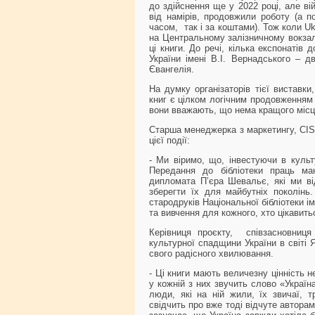
до здійснення ще у 2022 році, але в
від намірів, продовжили роботу (а п
часом, так і за коштами). Тож коли U
на Центральному залізничному вокзалі
ці книги. До речі, кілька експонатів 
України імені В.І. Вернадського – 
Євангелія.
На думку організаторів тієї виставк
книг є цілком логічним продовженням 
вони вважають, що нема кращого місця
Старша менеджерка з маркетингу, CIS
цієї події:
- Ми віримо, що, інвестуючи в культу
Передання до бібліотеки праць м
дипломата П’єра Шевальє, які ми ві
зберегти їх для майбутніх поколінь
стародруків Національної бібліотеки 
та вивчення для кожного, хто цікавить
Керівниця проєкту, співзасновниця
культурної спадщини України в світі 
свого радісного хвилювання.
- Ці книги мають величезну цінність 
у кожній з них звучить слово «Україн
люди, які на ній жили, їх звичаї, тр
свідчить про вже тоді відчуте автора