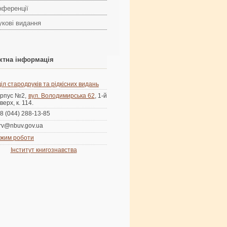
нференції
укові видання
ктна інформація
іл стародруків та рідкісних видань
рпус №2,
вул. Володимирська 62
, 1-й
верх, к. 114.
8 (044) 288-13-85
rv@nbuv.gov.ua
жим роботи
Інститут книгознавства