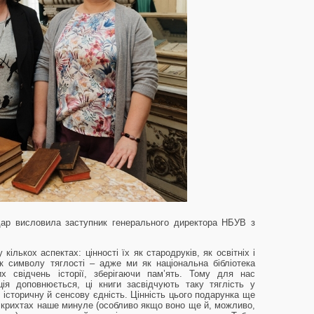
дар висловила заступник генерального директора НБУВ з
кількох аспектах: цінності їх як стародруків, як освітніх і
к символу тяглості – адже ми як національна бібліотека
х свідчень історії, зберігаючи пам’ять. Тому для нас
ія доповнюється, ці книги засвідчують таку тяглість у
ї історичну й сенсову єдність. Цінність цього подарунка ще
 крихтах наше минуле (особливо якщо воно ще й, можливо,