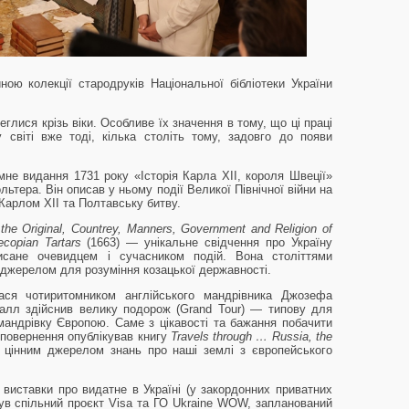
ною колекції стародруків Національної бібліотеки України
глися крізь віки. Особливе їх значення в тому, що ці праці
 світі вже тоді, кілька століть тому, задовго до появи
е видання 1731 року «Історія Карла XII, короля Швеції»
ьтера. Він описав у ньому події Великої Північної війни на
Карлом XII та Полтавську битву.
the
Original
,
Countrey
,
Manners
,
Government
and
Religion
of
ecopian
Tartars
(1663) — унікальне свідчення про Україну
исане очевидцем і сучасником подій. Вона століттями
джерелом для розуміння козацької державності.
лася чотиритомником англійського мандрівника Джозефа
лл здійснив велику подорож (Grand Tour) — типову для
 мандрівку Європою. Саме з цікавості та бажання побачити
ля повернення опублікував книгу
Travels through … Russia, the
 цінним джерелом знань про наші землі з європейського
 виставки про видатне в Україні (у закордонних приватних
був спільний проєкт Visa та ГО Ukraine WOW, запланований