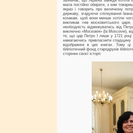
зазначає, що Україна завжди хотіла б
мала постійно обирати, з ким товари
якраз і говорить про величезну пот
державу, згадуючи спілкування Івана
козакам, щоб вони менше хотіли чого
викликав гнів московитського цар
необхідність відмежуватись від Петра
виключно «Московія» (la Moscovie), в
те, що цар Петро І лише у 1721 році 
намагаючись привласнити спадщину Ки
відображені в цих книгах. Тому ці
бібліотечний фонд стародруків бібліот
сторінки своєї історії.