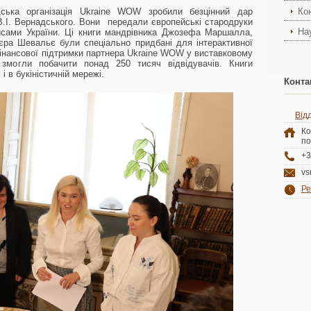
ська організація Ukraine WOW зробили безцінний дар
Ко
і В.І. Вернадського. Вони передали європейські стародруки
На
писами України. Ці книги мандрівника Джозефа Маршалла,
ра Шевальє були спеціально придбані для інтерактивної
інансової підтримки партнера Ukraine WOW у виставковому
і змогли побачити понад 250 тисяч відвідувачів. Книги
і в букіністичній мережі.
Конта
Відд
Ко
по
+3
vs
Ре