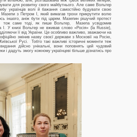
ути вільною, але, розташована між трьох великих імперій,
шувати для розвитку свого майбутнього. Але саме Вольтер
ребу українців волі й бажання самостійно будувати свою
 Мазепи з Петром І, який вимагав трохи прикрутити волю
сь іншого, аніж бути під царем. Мазепин рішучий протест
я, тож саме тоді, як пише Вольтер, Мазепа усвідомив
 І. У книзі Вольтер не вживав слово «Росія» (la Russie),
ідділяючи її від України. Це особливо важливо, зважаючи на
офіційно змінив назву своєї держави з Московії на Росію,
ївської Русі. Тобто такі важливі історичні моменти теж
 видання дійсно унікальні, вони поповнять цей чудовий
еки і дадуть змогу кожному українцеві більше дізнатись про