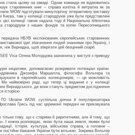
ійна стала цьому на заваді. Однак команди не відмовились
ошук старовинних книг – справа копітка й витратна як за
kraine WOW підготували минулорічну інтерактивну виставку
 Києва, там у колекції стародруків уже були представлені
до цієї колекції також надала тоді й Національна бібліотека
два стародруки з наших фондів та копію Пересопницького
и, передача НБУВ експонованих європейських старовинних
виставкової ідеї збагачення людей знаннями про Україну, і
, ніж Вернадка, щоб зберігати цей безцінний скарб.
SEE Visa Олена Молодцова зазначила у виступі з приводу
рні ініціативи, допомагаємо розкривати потенціал країни.
андрівника Джозефа Маршалла, філософа Вольтера та
дшукали в європейських колекціонерів, — це можливість
. Ми неймовірно раді, що тепер ці видання є у колекції
імені Вернадського, де вони стануть предметом дослідження
ся історією
 ГО Ukraine WOW, суспільна діячка й популяризаторка
Ярослава Гресь під час церемонії передачі не приховувала
не тільки тому, що є старими й раритетними, але й тому, що
а». І кожна розповідає, якою була наша земля, якими були
адиції, історія, культура, військова справа, а головне –
ми постійне бажання України бути вільною. Зокрема Вольтер