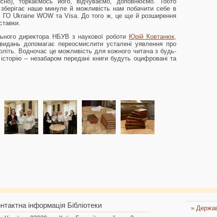
но), торкаємось його, відчуваємо, доповнюємо. Тобто
ка зберігає наше минуле й можливість нам побачити себе в
 ГО Ukraine WOW та Visa. До того ж, це ще й розширення
иставки.
ального директора НБУВ з наукової роботи
Юрій Ковтанюк
,
видань допомагає переосмислити усталені уявлення про
оліть. Водночас це можливість для кожного читача з будь-
 історію – незабаром передані книги будуть оцифровані та
нтактна інформація Бібліотеки
» Держав