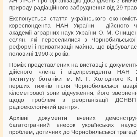
АН УРСР про організацію досліджень з вивч
природу радіаційного забруднення від 29 трав
Експонується стаття українського економіст
кореспондента НАН України і дійсного ч
академії аграрних наук України О. М. Онищен
селян, які переселилися з Чорнобильської
реформі і приватизації майна, що відбувалас
половині 1990-х років.
Поміж представлених на виставці є документ
дійсного члена і віцепрезидента НАН У
Інституту ботаніки ім. М. Г. Холодного К.
перших тижнів після Чорнобильської авар
кілометрової зони відчуження, його зверне
щодо проблем з реорганізації ДСНВП
радіоекологічний центр».
Архівні документи вчених демонстр
багатогранний внесок українських наук
проблем, дотичних до Чорнобильської трагедії