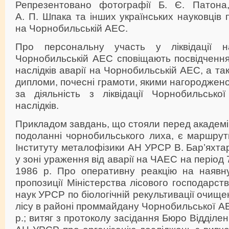
Репрезентовано фотографії Б. Є. Патона,
А. П. Шпака та інших українських науковців 
на Чорнобильській АЕС.
Про персональну участь у ліквідації на
Чорнобильській АЕС сповіщають посвідчення у
наслідків аварії на Чорнобильській АЕС, а та
дипломи, почесні грамоти, якими нагороджено
за діяльність з ліквідації Чорнобильсько
наслідків.
Прикладом завдань, що стояли перед академ
подоланні чорнобильського лиха, є маршрут
Інституту металофізики АН УРСР В. Бар’яхтар
у зоні ураження від аварії на ЧАЕС на період 
1986 р. Про оперативну реакцію на наявну
пропозиції Міністерства лісового господарст
наук УРСР по біологічній рекультивації очище
лісу в районі проммайдану Чорнобильської АЕ
р.; витяг з протоколу засідання Бюро Відділен