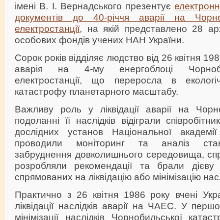
імені В. І. Вернадського презентує
електронн
документів до 40-річчя аварії на Чорно
електростанції
, на якій представлено 28 ар
особових фондів учених НАН України.
Сорок років відділяє людство від 26 квітня 19
аварія на 4-му енергоблоці Чорноби
електростанції, що переросла в екологі
катастрофу планетарного масштабу.
Важливу роль у ліквідації аварії на Чор
подоланні її наслідків відіграли співробітн
дослідних установ Національної академії
проводили моніторинг та аналіз стан
забруднення довколишнього середовища, спр
розробляли рекомендації та брали дієву 
спрямованих на ліквідацію або мінімізацію нас
Практично з 26 квітня 1986 року вчені Укр
ліквідації наслідків аварії на ЧАЕС. У перш
мінімізації наслідків Чорнобильської ката