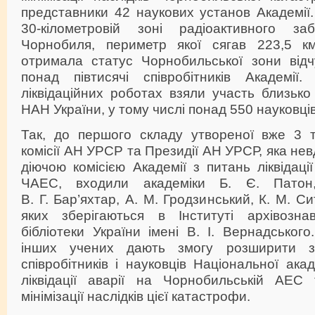
представники 42 наукових установ Академії.
30-кілометровій зоні радіоактивного за
Чорнобиля, периметр якої сягав 223,5 к
отримала статус Чорнобильської зони від
понад півтисячі співробітників Академі
ліквідаційних роботах взяли участь близько 
НАН України, у тому числі понад 550 науковців
Так, до першого складу утвореної вже 3 
комісії АН УРСР та Президії АН УРСР, яка нев
діючою комісією Академії з питань ліквідації
ЧАЕС, входили академіки Б. Є. Патон
В. Г. Бар’яхтар, А. М. Гродзинський, К. М. Си
яких зберігаються в Інституті архівозна
бібліотеки України імені В. І. Вернадськог
інших учених дають змогу розширити з
співробітників і науковців Національної ака
ліквідації аварії на Чорнобильській АЕС 
мінімізації наслідків цієї катастрофи.