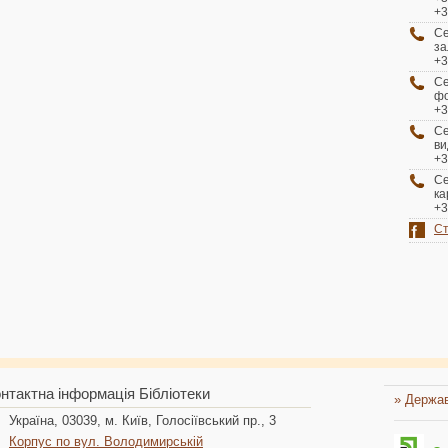
+3
Се
за
+3
С
фо
+3
Се
ви
+3
С
ка
+3
Ст
нтактна інформація Бібліотеки
» Держав
Україна, 03039, м. Київ, Голосіївський пр., 3
Корпус по вул. Володимирській