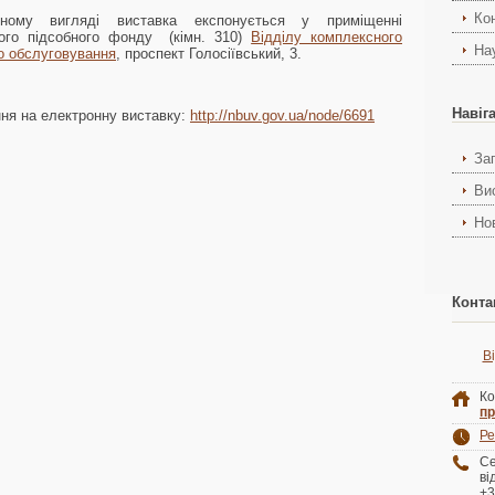
Ко
йному вигляді виставка експонується у приміщенні
ного підсобного фонду (кімн. 310)
Відділу комплексного
На
го обслуговування
, проспект Голосіївський, 3.
Навіг
ня на електронну виставку:
http://nbuv.gov.ua/node/6691
За
Ви
Но
Конта
В
Ко
пр
Ре
С
ві
+3