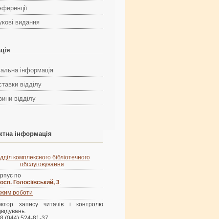
нференції
укові видання
ація
гальна інформація
ставки відділу
вини відділу
ктна інформація
ідділ комплексного бібліотечного
обслуговування
рпус по
осп. Голосіївський, 3
.
жим роботи
ектор запису читачів і контролю
двідувань:
8 (044) 524-81-37,