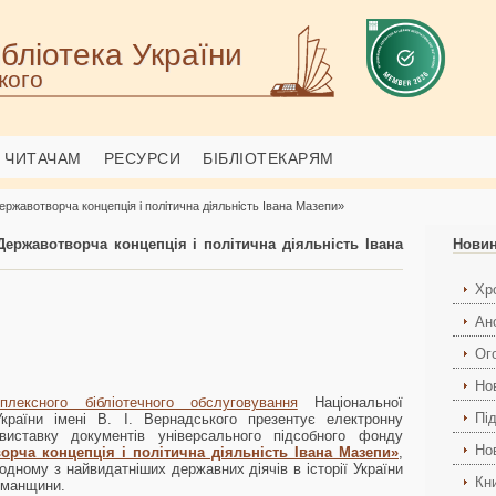
бліотека України
кого
ЧИТАЧАМ
РЕСУРСИ
БІБЛІОТЕКАРЯМ
ржавотворча концепція і політична діяльність Івана Мазепи»
ержавотворча концепція і політична діяльність Івана
Нови
Хро
Ан
Ог
Но
плексного бібліотечного обслуговування
Національної
Пі
України імені В. І. Вернадського презентує електронну
виставку документів універсального підсобного фонду
Но
орча концепція і політична діяльність Івана Мазепи»
,
одному з найвидатніших державних діячів в історії України
Кн
ьманщини.