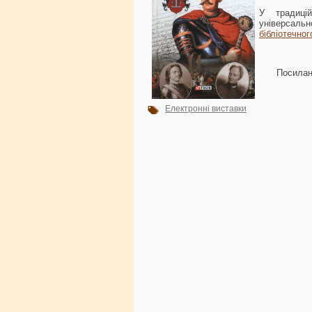
У традиці
універсаль
бібліотечно
Посилан
Електронні виставки