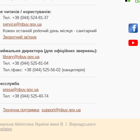
Опл
я читачів / користувачів:
Тел: +38 (044) 524-81-37
service@nbuv.gov.ua
Кожен останній робочий день місяця - санітарний
Зворотний зв'язок
иймальня директора (для офіційних звернень):
library@nbuv.gov.ua
Тел: +38 (044) 525-81-04
Тел./факс: +38 (044) 525-56-02 (канцелярія)
есслужба
presa@nbuv.gov.ua
Тел: +38 (044) 525-40-74
Технічна підтримка
:
support@nbuv.gov.ua
альна бібліотека України імені В. І. Вернадського
plates