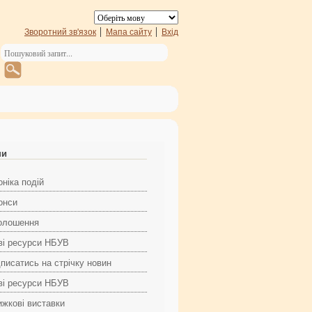
Зворотний зв'язок
Мапа сайту
Вхід
ни
ніка подій
онси
олошення
ві ресурси НБУВ
дписатись на стрічку новин
ві ресурси НБУВ
ижкові виставки