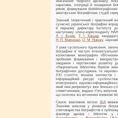
збагачення творчого арсеналу біог
наративів, інтеграції й поширення біо
рівнів, формування біобібліографічни
аматорських біографічних студій серед
Значний теоретичний і практичний вн
сучасної української біографіки впро
й першому директору Інституту д
наступнику члену-кореспонденту НА
Л. І. Буряк
,
Т. І. Ківшар
, кандида
Н. П. Марченко
,
О. М. Яценку
, наукові
У роки суспільного піднесення, започ
біографіки в поступі інтелектуально
колективних монографіях «Вітчизняні
проблеми формування і використанн
завдання і перспективи розвитку до
«Національна бібліотека України іме
біографічних досліджень та науково-б
ХХІ століття: мозаїка контекстів і
інформаційний ресурс суспільств
електронного науково-інформаційного
який нині репрезентує вже близько ст
співвітчизників; видано п’ять випусків
що охоплює всі вітчизняні книжкові бі
Своєю важливою місією
ІБД
вважає
Значним внеском у розвиток біогра
співтовариства біографістів є публікац
фахівців архівів і бібліотек у
біографістика = Biographistica Ukrai