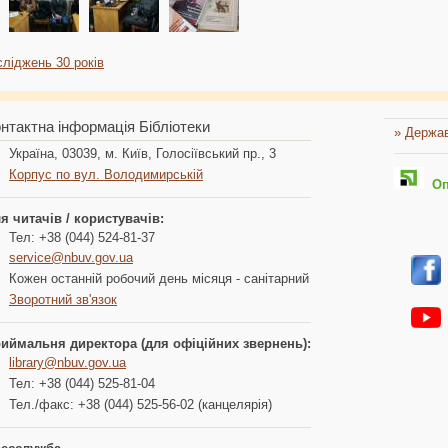
сліджень 30 років
нтактна інформація Бібліотеки
» Держав
Україна, 03039, м. Київ, Голосіївський пр., 3
Корпус по вул. Володимирській
Опл
я читачів / користувачів:
Тел: +38 (044) 524-81-37
service@nbuv.gov.ua
Кожен останній робочий день місяця - санітарний
Зворотний зв'язок
иймальня директора (для офіційних звернень):
library@nbuv.gov.ua
Тел: +38 (044) 525-81-04
Тел./факс: +38 (044) 525-56-02 (канцелярія)