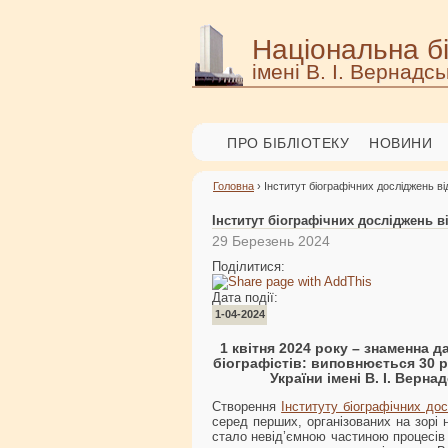
Національна бі
імені В. І. Вернадсь
ПРО БІБЛІОТЕКУ
НОВИНИ
Головна
› Інститут біографічних досліджень в
Інститут біографічних досліджень в
29 Березень 2024
Поділитися:
Дата події:
1-04-2024
1 квітня 2024 року – знаменна д
біографістів: виповнюється 30 р
України імені В. І. Верн
Створення
Інституту біографічних до
серед перших, організованих на зорі н
стало невід’ємною частиною процесів 