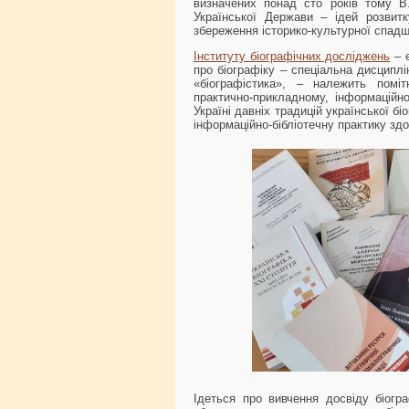
визначених понад сто років тому В.
Української Держави – ідей розвитк
збереження історико-культурної спадщ
Інституту біографічних досліджень
– є
про біографіку – спеціальна дисциплі
«біографістика», – належить поміт
практично-прикладному, інформаційн
Україні давніх традицій української б
інформаційно-бібліотечну практику здо
Ідеться про вивчення досвіду біогр