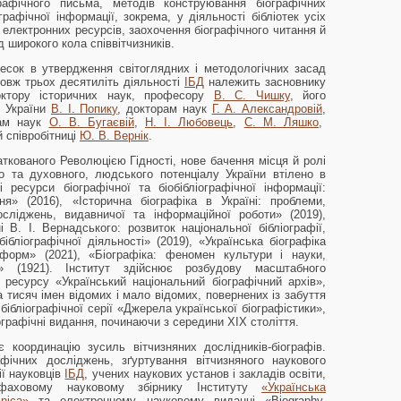
рафічного письма, методів конструювання біографічних
графічної інформації, зокрема, у діяльності бібліотек усіх
х електронних ресурсів, заохочення біографічного читання й
 широкого кола співвітчизників.
есок в утвердження світоглядних і методологічних засад
довж трьох десятиліть діяльності
ІБД
належить засновнику
октору історичних наук, професору
В. С. Чишку
, його
Н України
В. І. Попику
, докторам наук
Г. А. Александровій
,
там наук
О. В. Бугаєвій
,
Н. І. Любовець
,
С. М. Ляшко
,
й співробітниці
Ю. В. Вернік
.
аткованого Революцією Гідності, нове бачення місця й ролі
го та духовного, людського потенціалу України втілено в
 ресурси біографічної та біобібліографічної інформації:
я» (2016), «Історична біографіка в Україні: проблеми,
сліджень, видавничої та інформаційної роботи» (2019),
ні В. І. Вернадського: розвиток національної бібліографії,
ібліографічної діяльності» (2019), «Українська біографіка
 форм» (2021), «Біографіка: феномен культури і науки,
а» (1921). Інститут здійснює розбудову масштабного
 ресурсу «Український національний біографічний архів»,
а тисяч імен відомих і мало відомих, повернених із забуття
 бібліографічної серії «Джерела української біографістики»,
ографічні видання, починаючи з середини ХІХ століття.
 координацію зусиль вітчизняних дослідників-біографів.
фічних досліджень, зґуртування вітчизняного наукового
ії науковців
ІБД
, учених наукових установ і закладів освіти,
 фаховому науковому збірнику Інституту
«Українська
nica»
та електронному науковому виданні «Biography.