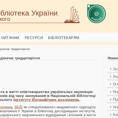
бліотека України
кого
ЧИТАЧАМ
РЕСУРСИ
БІБЛІОТЕКАРЯМ
ідзначає тридцятиріччя
ідзначає тридцятиріччя
Нови
Хро
Ан
Ог
ата в житті співтовариства українських науковців-
Но
оків від часу заснування в
Національній бібліотеці
адського
Інституту біографічних досліджень
.
Пі
сліджень
(
ІБД
) як спеціалізованого академічного підрозділу
Но
езалежності України в Бібліотеці дослідницьких інститутів,
Кн
українського національного відродження і втілення в життя