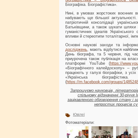
Біографіка. Біографістика».
Нині, в умовах жорстоких воєнних ви
набувають ще більшої актуальності. 
патріотичній консолідації українсь
Батьківщини, а також шукати шляхи з
гуманістичних ідеалів Українського с
впливи й стереотипи тоталітарної, імп
Основні наукові заходи та інформа
досліджень
, мають відбутися найбли
День біографа, та 5 червня, під ч
приурочена також публікація на вла
платформі YouTube (
https://www.yo
«Біографічного калейдоскопу» – руб
працюють у галузі біографіки, з усіх
«Українська біографістик
(
https://m.facebook.com/groups/148524
Запрошуємо науковців, літераторів,
спільному відзначенні 30-річчя
зацікавленого обговорення стану і з
непростих процесів су
Ювілеї
Фотоматеріали: