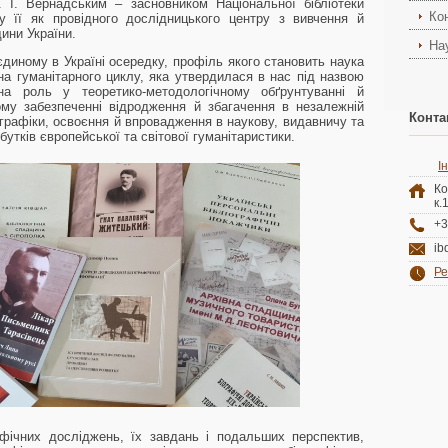
 І. Вернадським – засновником Національної бібліотеки
Ко
у її як провідного дослідницького центру з вивчення й
ини України.
На
диному в Україні осередку, профіль якого становить наука
на гуманітарного циклу, яка утвердилася в нас під назвою
на роль у теоретико-методологічному обґрунтуванні й
ому забезпеченні відродження й збагачення в незалежній
Конта
іографіки, освоєння й впровадження в наукову, видавничу та
бутків європейської та світової гуманітаристики.
І
К
к.
+3
ib
Ре
афічних досліджень, їх завдань і подальших перспектив,