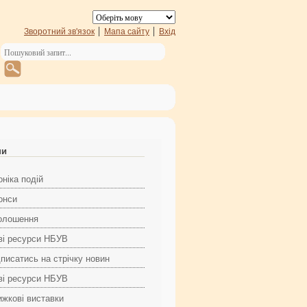
Зворотний зв'язок
Мапа сайту
Вхід
ни
ніка подій
онси
олошення
ві ресурси НБУВ
дписатись на стрічку новин
ві ресурси НБУВ
ижкові виставки