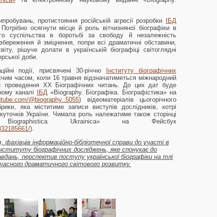
пробувань, протистояння російській агресії розробки
ІБД
Потрібно осягнути місце й роль вітчизняної біографіки в
кого суспільства в боротьбі за свободу й незалежність
береження й зміцнення, попри всі драматичні обставини,
віту, рішуче долати в українській біографіці світоглядні
ерської доби.
ційні події, присвячені 30-річчю
Інституту біографічних
жчим часом, коли 16 травня відзначатиметься міжнародний
ас проведення ХХ Біографічних читань. До цих дат буде
сному каналі
ІБД
«Biography. Біографіка. Біографістика» на
utube.com/@biography..5055
) відеоматеріалів цьогорічного
рики, яка міститиме записи виступів дослідників, котрі
 куточків України. Чимала роль належатиме також сторінці
а. Biographistica Ukrainica» на Фейсбук
832185661/
).
 фахівців інформаційно-бібліотечної справи до участі в
 Інституту біографічних досліджень, яке спонукає до
авдань, перспектив поступу української біографіки на тлі
часного драматичного світового розвитку.