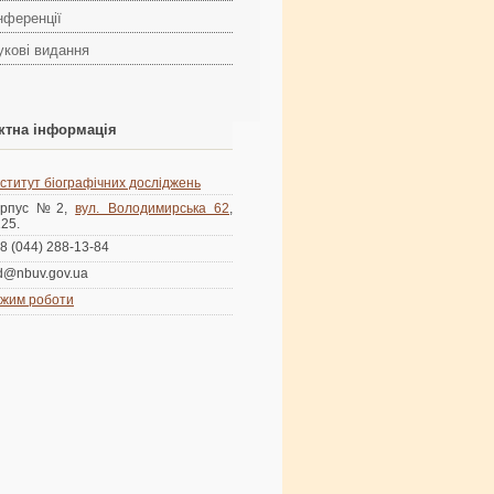
нференції
укові видання
ктна інформація
нститут біографічних досліджень
орпус №2,
вул. Володимирська 62
,
125.
8 (044) 288-13-84
d@nbuv.gov.ua
жим роботи