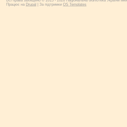
Всі права захищено © 2013 - 2026 Національна бібліотека України імен
Працює на
Drupal
| За підтримки
OS Templates