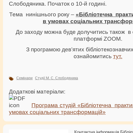
Слободяника. Початок о 10-й годині.
Тема нинішнього року –
«Бібліотечна практи
в умовах соціальних трансфор
До заходу можна буде долучитись також в
платформі ZOOM.
З програмою дев’ятих бібліотекознавчи
ознайомитись
тут.
Семінари
Студії М. С. Слободяника
Додаткові матеріали:
Програма студій «Бібліотечна практик
умовах соціальних трансформацій»
Контактна інформація Бібліо