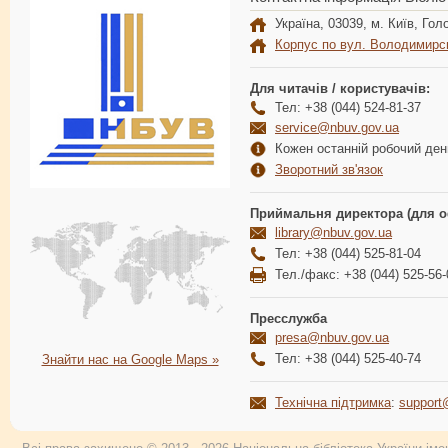
Україна, 03039, м. Київ, Голо
Корпус по вул. Володимирс
Для читачів / користувачів:
Тел: +38 (044) 524-81-37
service@nbuv.gov.ua
Кожен останній робочий день
Зворотний зв'язок
Приймальня директора (для о
library@nbuv.gov.ua
Тел: +38 (044) 525-81-04
Тел./факс: +38 (044) 525-56-
Пресслужба
presa@nbuv.gov.ua
Тел: +38 (044) 525-40-74
Знайти нас на Google Maps »
Технічна підтримка
:
support