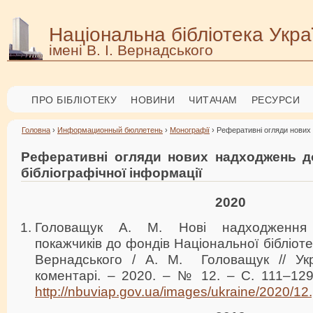
Національна бібліотека Укра
імені В. І. Вернадського
ПРО БІБЛІОТЕКУ
НОВИНИ
ЧИТАЧАМ
РЕСУРСИ
Головна
›
Информационный бюллетень
›
Монографії
› Реферативні огляди нових 
Реферативні огляди нових надходжень до
бібліографічної інформації
2020
Головащук А. М. Нові надходження б
покажчиків до фондів Національної бібліотек
Вернадського / А. М. Головащук // Укра
коментарі. – 2020. – № 12. – С. 111–129
http://nbuviap.gov.ua/images/ukraine/2020/12.