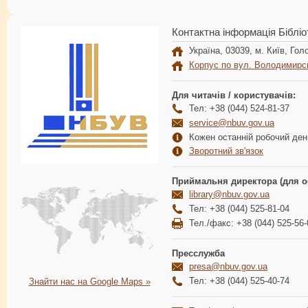
Контактна інформація Бібліо
Україна, 03039, м. Київ, Голо
Корпус по вул. Володимирс
Для читачів / користувачів:
Тел: +38 (044) 524-81-37
service@nbuv.gov.ua
Кожен останній робочий день
Зворотний зв'язок
Приймальня директора (для о
library@nbuv.gov.ua
Тел: +38 (044) 525-81-04
Тел./факс: +38 (044) 525-56-
Пресслужба
presa@nbuv.gov.ua
Тел: +38 (044) 525-40-74
Знайти нас на Google Maps »