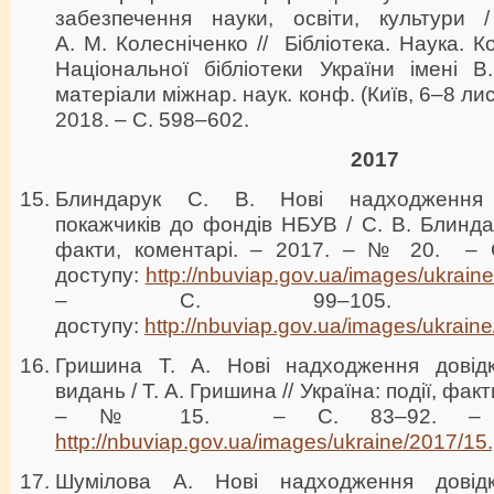
забезпечення науки, освіти, культури 
А. М. Колесніченко // Бібліотека. Наука. Ко
Національної бібліотеки України імені В
матеріали міжнар. наук. конф. (Київ, 6–8 лист
2018. – С. 598–602.
2017
Блиндарук С. В. Нові надходження б
покажчиків до фондів НБУВ / С. В. Блиндару
факти, коментарі. – 2017. – № 20. – 
доступу:
http://nbuviap.gov.ua/images/ukrain
– С. 99–105. 
доступу:
http://nbuviap.gov.ua/images/ukrain
Гришина Т. А. Нові надходження довідко
видань / Т. А. Гришина // Україна: події, фак
– № 15. – С. 83–92. – Ре
http://nbuviap.gov.ua/images/ukraine/2017/15.
Шумілова А. Нові надходження довідков