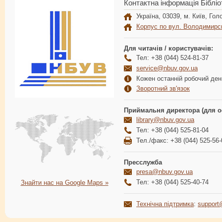
Контактна інформація Бібліо
Україна, 03039, м. Київ, Голо
Корпус по вул. Володимирс
Для читачів / користувачів:
Тел: +38 (044) 524-81-37
service@nbuv.gov.ua
Кожен останній робочий день
Зворотний зв'язок
Приймальня директора (для о
library@nbuv.gov.ua
Тел: +38 (044) 525-81-04
Тел./факс: +38 (044) 525-56-
Пресслужба
presa@nbuv.gov.ua
Тел: +38 (044) 525-40-74
Знайти нас на Google Maps »
Технічна підтримка
:
support