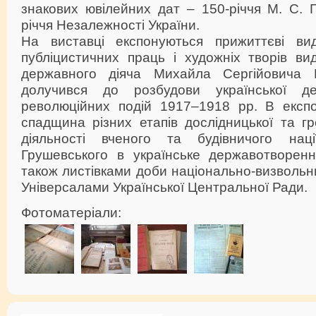
знакових ювілейних дат – 150-річчя М. С. 
річчя Незалежності України.
На виставці експонуються прижиттєві ви
публіцистичних праць і художніх творів ви
державного діяча Михайла Сергійовича Г
долучився до розбудови української де
революційних подій 1917–1918 рр. В експо
спадщина різних етапів дослідницької та гр
діяльності вченого та будівничого на
Грушевського в українське державотворен
також листівками доби національно-визвольн
Універсалами Української Центральної Ради.
Фотоматеріали: