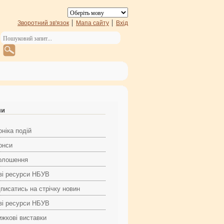
Зворотний зв'язок
Мапа сайту
Вхід
ни
ніка подій
онси
олошення
ві ресурси НБУВ
дписатись на стрічку новин
ві ресурси НБУВ
ижкові виставки