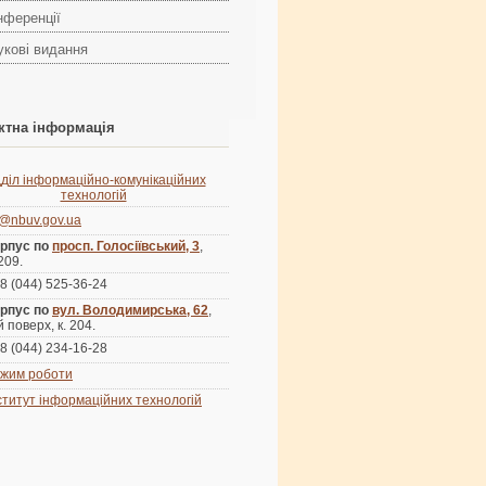
нференції
укові видання
ктна інформація
дділ інформаційно-комунікаційних
технологій
s@nbuv.gov.ua
рпус по
просп. Голосіївський, 3
,
 209.
8 (044) 525-36-24
рпус по
вул. Володимирська, 62
,
й поверх, к. 204.
8 (044) 234-16-28
жим роботи
ститут інформаційних технологій