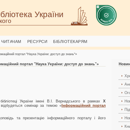
бліотека України
кого
ЧИТАЧАМ
РЕСУРСИ
БІБЛІОТЕКАРЯМ
маційний портал "Наука України: доступ до знань"»
маційний портал "Наука України: доступ до знань"»
Нови
Хро
Ан
Ог
бібліотеці України імені В.І. Вернадського в рамках
Х
Но
відбудеться семінар за темою «
Інформаційний портал
Пі
повідь та презентацію інформаційного порталу і його
Но
Кн