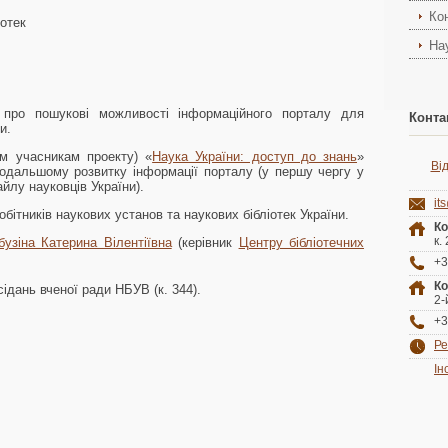
Ко
іотек
На
про пошукові можливості інформаційного порталу для
Конта
и.
им учасникам проекту) «
Наука України: доступ до знань
»
Ві
одальшому розвитку інформації порталу (у першу чергу у
лу науковців України).
it
обітників наукових установ та наукових бібліотек України.
Ко
к.
бузіна Катерина Вілентіївна
(керівник
Центру бібліотечних
+3
Ко
сідань вченої ради НБУВ (к. 344).
2-
+3
Ре
Ін