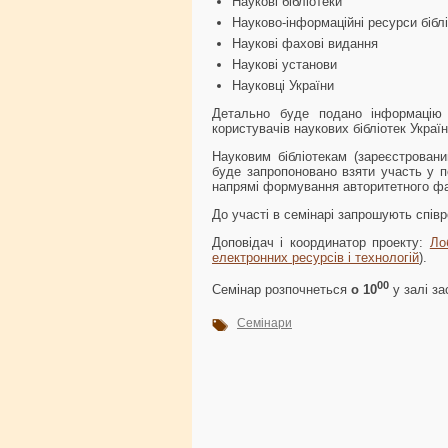
Наукові бібліотеки
Науково-інформаційні ресурси бібл
Наукові фахові видання
Наукові установи
Науковці України
Детально буде подано інформацію 
користувачів наукових бібліотек Україн
Науковим бібліотекам (зареєстрован
буде запропоновано взяти участь у п
напрямі формування авторитетного фай
До участі в семінарі запрошують співр
Доповідач і координатор проекту:
Ло
електронних ресурсів і технологій
).
00
Семінар розпочнеться
о 10
у залі за
Семінари