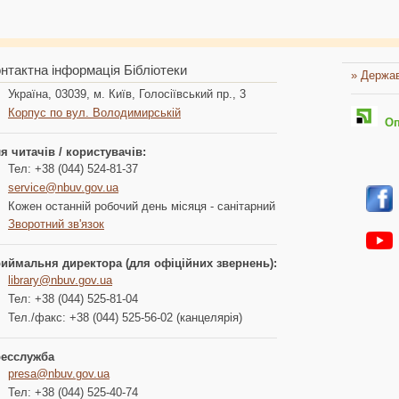
нтактна інформація Бібліотеки
» Держав
Україна, 03039, м. Київ, Голосіївський пр., 3
Корпус по вул. Володимирській
Опл
я читачів / користувачів:
Тел: +38 (044) 524-81-37
service@nbuv.gov.ua
Кожен останній робочий день місяця - санітарний
Зворотний зв'язок
иймальня директора (для офіційних звернень):
library@nbuv.gov.ua
Тел: +38 (044) 525-81-04
Тел./факс: +38 (044) 525-56-02 (канцелярія)
есслужба
presa@nbuv.gov.ua
Тел: +38 (044) 525-40-74