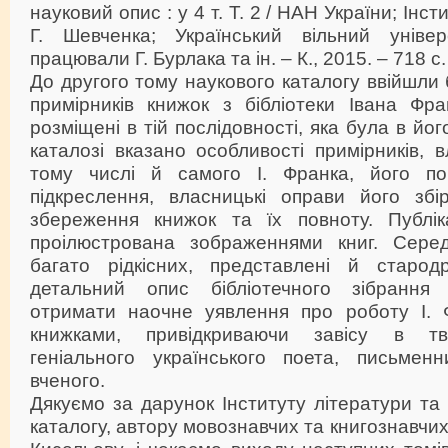
науковий опис : у 4 т. Т. 2 / НАН України; Інсти
Г. Шевченка; Український вільний уніве
працювали Г. Бурлака та ін. – К., 2015. – 718 с. :
До другого тому наукового каталогу ввійшли 
примірників книжок з бібліотеки Івана Ф
розміщені в тій послідовності, яка була в йог
каталозі вказано особливості примірників, в
тому числі й самого І. Франка, його пом
підкреслення, власницькі оправи його збір
збереження книжок та їх повноту. Публік
проілюстрована зображеннями книг. Сере
багато рідкісних, представлені й старод
детальний опис бібліотечного зібрання
отримати наочне уявлення про роботу І. 
книжками, привідкриваючи завісу в тв
геніального українського поета, письмен
вченого.
Дякуємо за дарунок Інституту літератури та 
каталогу, автору мовознавчих та книгознавчи