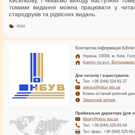
Кисельову, і чекаємо виходу наступних том
томами видання можна працювати у читаль
стародруків та рідкісних видань.
Дари
Контактна інформація Бібліо
Україна, 03039, м. Київ, Голо
Корпус по вул. Володимирс
Для читачів / користувачів:
Тел: +38 (044) 524-81-37
service@nbuv.gov.ua
Кожен останній робочий день
Зворотний зв'язок
Приймальня директора (для о
library@nbuv.gov.ua
Тел: +38 (044) 525-81-04
Тел./факс: +38 (044) 525-56-