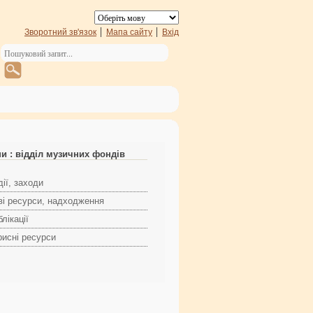
Зворотний зв'язок
Мапа сайту
Вхід
и : відділ музичних фондів
ії, заходи
ві ресурси, надходження
лікації
рисні ресурси