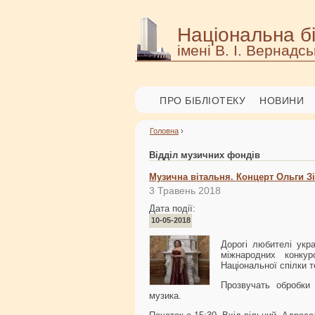
Національна бі
імені В. І. Вернадсь
ПРО БІБЛІОТЕКУ
НОВИНИ
Головна
›
Відділ музичних фондів
Музична вітальня. Концерт Ольги З
3 Травень 2018
Дата події:
10-05-2018
Дорогі любителі укр
міжнародних конку
Національної спілки т
Прозвучать обробки 
музика.