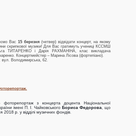
шуємо Вас
15 березня
(четвер) відвідати концерт, на якому
лини скрипкової музики! Для Вас гратимуть учениці КССМШ
ьга ТИТАРЕНКО і Дарія РАХМАНІНА, клас викладача
аренко. Концертмейстер – Марина Лісова (фортепіано).
: вул. Володимирська, 62.
Фоторепортаж.
 фоторепортаж з концерта доцента Національної
країни імені П. І. Чайковського
Бориса Федорова
, що
я 2018 р. у відділі музичних фондів.