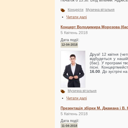
Початок о 15:30. Вхід вільний. Адреса
Концерти
Музична вітальня
Читати далі
Концерт Володимира Морозова (бас
5 Квітень 2018
Дата події:
12-04-2018
Друзі! 12 квітня (ч
відбудеться у нашій
(бас). У програмі т
пісні. Концертмей
16.00
. До зустрічі н
Музична вітальня
Читати далі
Презентація збірки М. Джамана і В.
5 Квітень 2018
Дата події:
11-04-2018