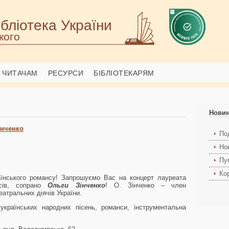
бліотека України
кого
ЧИТАЧАМ
РЕСУРСИ
БІБЛІОТЕКАРЯМ
Новин
інченко
Под
Но
Пуб
Ко
аїнського романсу! Запрошуємо Вас на концерт лауреата
рсів, сопрано
Ольги Зінченко
! О. Зінченко – член
еатральних діячів України.
українських народних пісень, романси, інструментальна