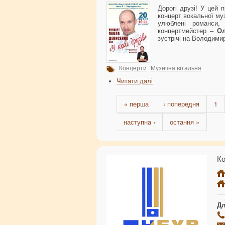
Дорогi друзі! У цей 
концерт вокальної муз
улюблені романси,
концертмейстер –
Ол
зустрічі на Володимир
Концерти
Музична вітальня
Читати далі
« перша
‹ попередня
1
наступна ›
остання »
Ко
Дл