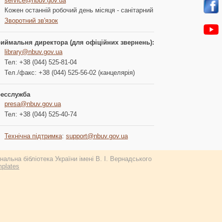
service@nbuv.gov.ua
Кожен останній робочий день місяця - санітарний
Зворотний зв'язок
иймальня директора (для офіційних звернень):
library@nbuv.gov.ua
Тел: +38 (044) 525-81-04
Тел./факс: +38 (044) 525-56-02 (канцелярія)
есслужба
presa@nbuv.gov.ua
Тел: +38 (044) 525-40-74
Технічна підтримка
:
support@nbuv.gov.ua
альна бібліотека України імені В. І. Вернадського
plates