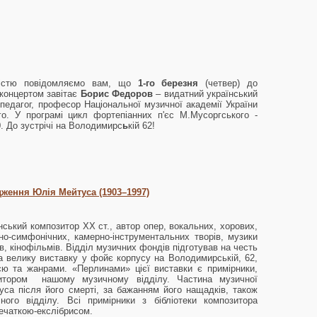
адістю повідомляємо вам, що
1-го березня
(четвер) до
 концертом завітає
Борис Федоров
– видатний український
й педагог, професор Національної музичної академії України
ого. У програмі цикл фортепіанних п'єс М.Мусоргського -
0
. До зустрічі на Володимирс
ь
кій 62!
дження Юлія Мейтуса (1903–1997)
нський композитор ХХ ст., автор опер, вокальних, хорових,
но-симфонічних, камерно-інструментальних творів, музики
в, кінофільмів. Відділ музичних фондів підготував на честь
 велику виставку у фойє корпусу на Володимирській, 62,
єю та жанрами. «Перлинами» цієї виставки є примірники,
итором нашому музичному відділу. Частина музичної
уса після його смерті, за бажанням його нащадків, також
ого відділу. Всі примірники з бібліотеки композитора
ечаткою-екслібрисом.