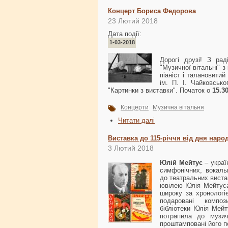
Концерт Бориса Федорова
23 Лютий 2018
Дата події:
1-03-2018
Дорогі друзі! З р
"Музичної вітальні" з
піаніст і талановити
ім. П. І. Чайковськ
"Картинки з виставки". Початок о
15.3
Концерти
Музична вітальня
Читати далі
Виставка до 115-річчя від дня наро
3 Лютий 2018
Юлій Мейтус
– украї
симфонічних, вокаль
до театральних виста
ювілею Юлія Мейтуса
широку за хронологі
подаровані композ
бібліотеки Юлія Мейт
потрапила до музичн
проштамповані його п