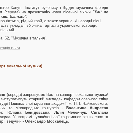
ктор Кавун, Інститут рукопису і Відділ музичних фондів
ня
(середа) на презентацію нової пісенної збірки
"Хай не
наші батьки".
про батьків, рідний край, а також українські народні пісні.
часть укладачі збірника і артисти української естради.
 вільний.
, 62, "Музична вітальня".
тація книги
церт вокальної музики)
зня
(середа) запрошуємо Вас на концерт вокальної музики!
" виступатимуть старший викладач кафедри оперного співу
тудії Національної музичної академії ім. П. І. Чайковського,
ьких та міжнародних конкурсів -
Валентина Андрєєва
і:
Юліана Бенідовська, Лілія Челейчук, Світлана
акула.
У програмі - улюблені арії та романси різних епох та
ер і ведучий -
Олександр Москалець
.