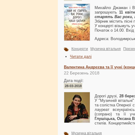
Михайло Джаман і Ві
запрошують
11 квіт
старять Вас роки, 
Збірник містить пісні 
У концерті візьмуть у
Початок о 14.00. Вхід
Адреса: Володимрська
Концерти
Музична вітальня
Презен
Читати далі
Валентина Андрєєва та її учні (кон
22 Березень 2018
Дата події:
28-03-2018
Дорогі друзі,
28 бере
У "Музичній вітальні
та солістка Оперної с
лауреат всеукраїнс
(сопрано) та її учн
Глушіцька, Оксана В
стилів. Концертмейст
Музична вітальня