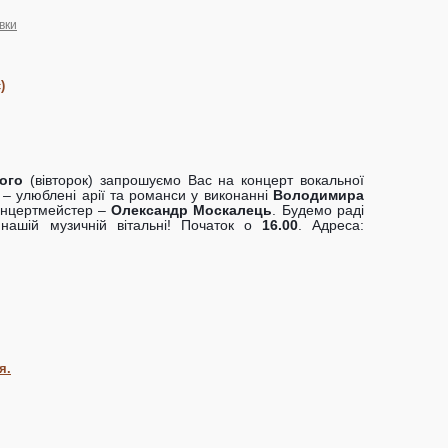
вки
)
ого
(вівторок) запрошуємо Вас на концерт вокальної
 – улюблені арії та романси у виконанні
Володимира
онцертмейстер –
Олександр Москалець
. Будемо раді
 нашій музичній вітальні! Початок о
16.00
. Адреса:
я.