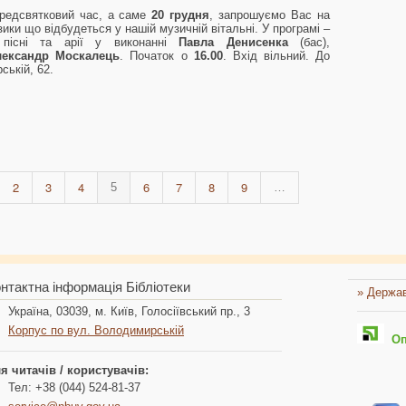
предсвятковий час, а саме
20 грудня
, запрошуємо Вас на
ики що відбудеться у нашій музичній вітальні. У програмі –
 пісні та арії у виконанні
Павла Денисенка
(бас),
ександр Москалець
. Початок о
16.00
. Вхід вільний. До
ській, 62.
2
3
4
6
7
8
9
5
…
нтактна інформація Бібліотеки
» Держав
Україна, 03039, м. Київ, Голосіївський пр., 3
Корпус по вул. Володимирській
Опл
я читачів / користувачів:
Тел: +38 (044) 524-81-37