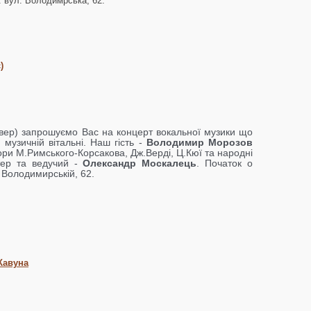
: вул. Володимрська, 62.
)
етвер) запрошуємо Вас на концерт вокальної музики що
 музичній вітальні. Наш гість -
Володимир Морозов
вори М.Римського-Корсакова, Дж.Верді, Ц.Кюї та народні
стер та ведучий -
Олександр Москалець
. Початок о
а Володимирській, 62.
 Кавуна