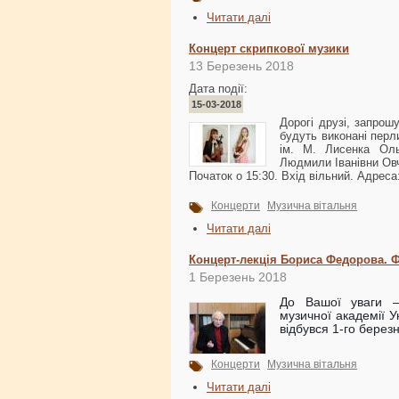
Читати далі
Концерт скрипкової музики
13 Березень 2018
Дата події:
15-03-2018
Дорогі друзі, запро
будуть виконані пер
ім. М. Лисенка Ол
Людмили Іванівни Овч
Початок о 15:30. Вхід вільний. Адреса
Концерти
Музична вітальня
Читати далі
Концерт-лекція Бориса Федорова. 
1 Березень 2018
До Вашої уваги –
музичної академії У
відбувся 1-го березн
Концерти
Музична вітальня
Читати далі