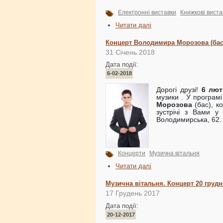
Електронні виставки
Книжкові виста
Читати далі
Концерт Володимира Морозова (бас
31 Січень 2018
Дата події:
6-02-2018
Дорогі друзі!
6 лют
музики . У програмі
Морозова
(бас), к
зустрічі з Вами у
Володимирська, 62.
Концерти
Музична вітальня
Читати далі
Музична вітальня. Концерт 20 грудн
17 Грудень 2017
Дата події:
20-12-2017