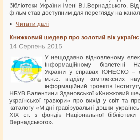
бібліотеки України імені В.І.Вернадського. Ві
фільм став доступним для перегляду на канал
Читати далі
Книжковий шедевр про золотий вік українс
14 Серпень 2015
У нещодавно відновленому елек
Інформаційному бюлетені Нац
України у справах ЮНЕСКО – о
м.н.с. відділу комплексних на
інформаційний проектів Інститут
НБУВ Валентини Здановської «Книжковий шед
української гравюри» про вихід у світ та пр
каталогу «Мідні гравірувальні дошки українс
XIX ст. з фондів Національної бібліотеки 
Вернадського».