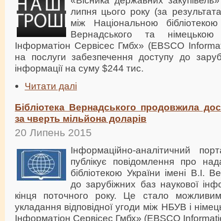
«Вісника державних закупівель
липня цього року (за результат
між Національною бібліотекою 
Вернадського та німецько
Інформатіон Сервісес Гмбх» (EBSCO Informa
на послуги забезпечення доступу до заруб
інформації на суму $244 тис.
Читати далі
Бібліотека Вернадського продовжила до
за чверть мільйона доларів
20 Липень 2015
Інформаційно-ана
літичний пор
публікує повідомлення про на
бібліотекою України імені В.І. 
до зарубіжних баз наукової інф
кінця поточного року. Це стало можливим
укладання відповідної угоди між НБУВ і нім
Інформатіон Сервісес Гмбх» (EBSCO Informati