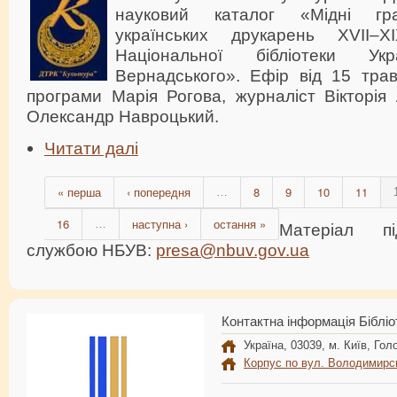
науковий каталог «Мідні гра
українських друкарень XVII–
Національної бібліотеки Ук
Вернадського». Ефір від 15 тра
програми Марія Рогова, журналіст Вікторія
Олександр Навроцький.
Читати далі
« перша
‹ попередня
8
9
10
11
…
16
наступна ›
остання »
…
Матеріал пі
службою НБУВ:
presa@nbuv.gov.ua
Контактна інформація Бібліо
Україна, 03039, м. Київ, Голо
Корпус по вул. Володимирс