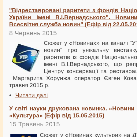
"Відреставровані раритети з фондів Націо
України імені В.І.Вернадського". Новин
Всесвітня служба новин" (Ефір від 22.05.20
8 Червень 2015
Сюжет у «Новинах» на каналі "У
новин" про унікальну виставк
раритетів із фондів Національно
імені В.І.Вернадського, що реп
Центру консервації та реставра
Маргарита Хорунжа оператор Євген Ковал
травня 2015 р.
Читати далі
У світі науки друкована новинка. «Новини
«Культура» (Ефір від 15.05.2015)
15 Травень 2015
Сюжет у «Новинах культури» на Д