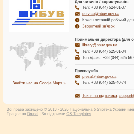
Для читачів / користувачів:
Тел: +38 (044) 524-81-37
service@nbuv.gov.ua
Кожен останній робочий день
Зворотний зв'язок
Приймальня директора (для о
library@nbuv.gov.ua
Тел: +38 (044) 525-81-04
Тел./факс: +38 (044) 525-56-
Пресслужба
presa@nbuv.gov.ua
Тел: +38 (044) 525-40-74
Знайти нас на Google Maps »
Технічна підтримка
:
support
Всі права захищено © 2013 - 2026 Національна бібліотека України імен
Працює на
Drupal
| За підтримки
OS Templates