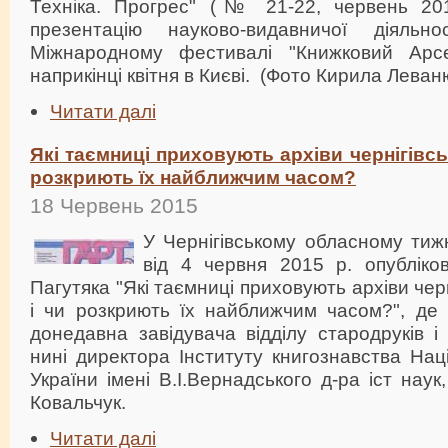
Техніка. Прогрес" (№ 21-22, червень 201
презентацію науково-видавничої діял
Міжнародному фестивалі "Книжковий Арс
наприкінці квітня в Києві. (Фото Кирила Леван
Читати далі
Які таємниці приховують архіви чернігівсь
розкриють їх найближчим часом?
18 Червень 2015
У Чернігівському обласному тиж
від 4 червня 2015 р. опубліко
Пагутяка "Які таємниці приховують архіви черн
і чи розкриють їх найближчим часом?", де
донедавна завідувача відділу стародруків і 
нині директора Інституту книгознавства Наці
України імені В.І.Вернадського д-ра іст нау
Ковальчук.
Читати далі