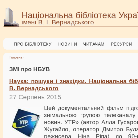
Національна бібліотека Укра
імені В. І. Вернадського
ПРО БІБЛІОТЕКУ
НОВИНИ
ЧИТАЧАМ
РЕСУРСИ
Головна
›
ЗМІ про НБУВ
Наука: пошуки і знахідки. Національна біб
В. Вернадського
27 Серпень 2015
Цей документальний фільм підг
знімальною групою телеканалу
новин. УТР» (автор Алла Гусаро
Жугайло, оператор Дмитро Була
режисера Ніна Ріпа) до 90-р