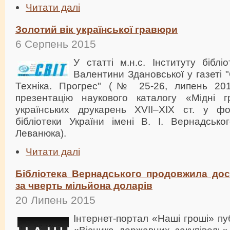
Читати далі
Золотий вік української гравюри
6 Серпень 2015
У статті м.н.с. Інституту бібл
Валентини Здановської у газеті "
Техніка. Прогрес" (№ 25-26, липень 201
презентацію наукового каталогу «Мідні г
українських друкарень XVII–XIX ст. у фо
бібліотеки України імені В. І. Вернадсь
Леванюка).
Читати далі
Бібліотека Вернадського продовжила до
за чверть мільйона доларів
20 Липень 2015
Інтернет-портал «Наші гроші» пу