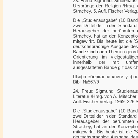
23. Freud Sigmund. Studienausg
Ursprünge der Religion /Hrsg. 
Strachey. 5. Aufl. Fischer Verlag
Die „Studienausgabe“ (10 Bänd
zwei Drittel der in der „Standard
Herausgeber der berühmten 
Strachey, hat an der Konzeptio
mitgewirkt. Bis heute ist die '
deutschsprachige Ausgabe des
Bände sind nach Themen geordn
Orientierung im vielgestalti
Innerhalb der mit umfang
ausgestatteten Bände gilt das c
Шифр зберігання книги у фонді
Bibl. №567/9
24. Freud Sigmund. Studienau
Literatur /Hrsg. von A. Mitscher
Aufl. Fischer Verlag. 1969. 326 S
Die „Studienausgabe“ (10 Bänd
zwei Drittel der in der „Standard
Herausgeber der berühmten 
Strachey, hat an der Konzeptio
mitgewirkt. Bis heute ist die '
deutschsprachige Ausgabe des