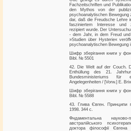
Fachzeitschriften und Publikat
den Mythos von der publizi
psychoanalytischen Bewegung zu
dar, daß die Freudsche Lehre i
fasziniertem Interesse und 
rezipiert wurde. Der Untersuch
- dem Jahr, in dem Freud und
»Studien über Hysterie« veröff
psychoanalytischen Bewegung in
Шифр зберігання книги у фонді
Bibl. № 5501
42. Die Welt auf der Couch. 
Enthüllung des 21. Jahrhu
Bundesministeriums für e
Angelegenheiten / [Vorw.] E. Brix. 
Шифр зберігання книги у фонді
Bibl. № 5588
43. Глива Євген. Принципи пс
1998. 344 с.
Фндаментальна науково-
австралійського психотера
доктора філософії Євгена