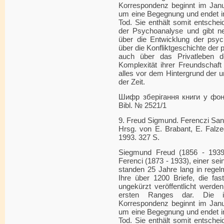
Korrespondenz beginnt im Janu
um eine Begegnung und endet im
Tod. Sie enthält somit entsche
der Psychoanalyse und gibt ne
über die Entwicklung der psyc
über die Konfliktgeschichte der
auch über das Privatleben d
Komplexität ihrer Freundschaft
alles vor dem Hintergrund der 
der Zeit.
Шифр зберігання книги у фонді
Bibl. № 2521/1
9. Freud Sigmund. Ferenczi Sand
Hrsg. von E. Brabant, E. Falze
1993. 327 S.
Siegmund Freud (1856 - 1939
Ferenci (1873 - 1933), einer sei
standen 25 Jahre lang in regel
Ihre über 1200 Briefe, die fas
ungekürzt veröffentlicht werde
ersten Ranges dar. Die 
Korrespondenz beginnt im Janu
um eine Begegnung und endet im
Tod. Sie enthält somit entsche