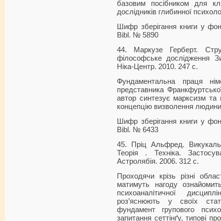
базовим посібником для клін
дослідників глибинної психолог
Шифр зберігання книги у фонді
Bibl. № 5890
44. Маркузе Герберт. Струк
філософське дослідження З
Ніка-Центр. 2010. 247 с.
Фундаментальна праця німе
представника Франкфуртсько
автор синтезує марксизм та 
концепцію визволення людини 
Шифр зберігання книги у фонді
Bibl. № 6433
45. Пріц Альфред. Викукаль 
Теорія . Техніка. Застосу
Астролябія. 2006. 312 с.
Проходячи крізь різні област
матимуть нагоду ознайомить
психоаналітичної дисципл
роз’яснюють у своїх стат
фундамент групового психоа
запитання сеттінґу, типові про