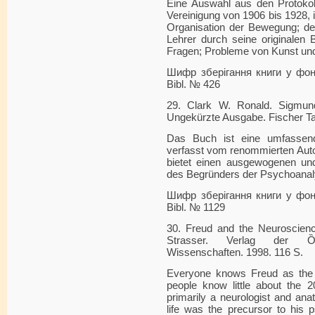
Eine Auswahl aus den Protokol
Vereinigung von 1906 bis 1928, 
Organisation der Bewegung; der 
Lehrer durch seine originalen 
Fragen; Probleme von Kunst und 
Шифр зберігання книги у фонді
Bibl. № 426
29. Clark W. Ronald. Sigmun
Ungekürzte Ausgabe. Fischer Ta
Das Buch ist eine umfassend
verfasst vom renommierten Auto
bietet einen ausgewogenen und 
des Begründers der Psychoanal
Шифр зберігання книги у фонді
Bibl. № 1129
30. Freud and the Neuroscienc
Strasser. Verlag der Ȍs
Wissenschaften. 1998. 116 S.
Everyone knows Freud as the f
people know little about the
primarily a neurologist and anat
life was the precursor to his 