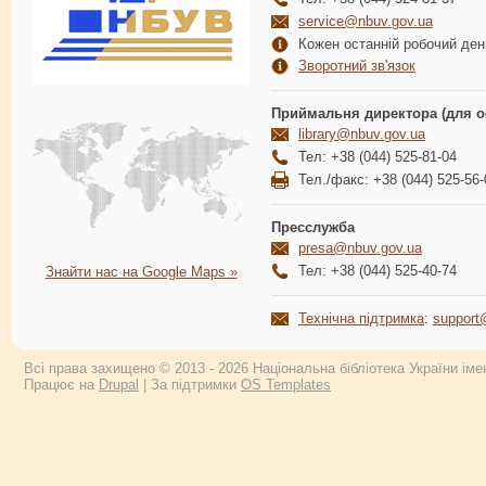
service@nbuv.gov.ua
Кожен останній робочий день
Зворотний зв'язок
Приймальня директора (для о
library@nbuv.gov.ua
Тел: +38 (044) 525-81-04
Тел./факс: +38 (044) 525-56-
Пресслужба
presa@nbuv.gov.ua
Тел: +38 (044) 525-40-74
Знайти нас на Google Maps »
Технічна підтримка
:
support
Всі права захищено © 2013 - 2026 Національна бібліотека України імен
Працює на
Drupal
| За підтримки
OS Templates