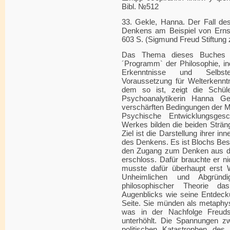
Bibl. №512
33. Gekle, Hanna. Der Fall des
Denkens am Beispiel von Ernst 
603 S. (Sigmund Freud Stiftung
Das Thema dieses Buches is
´Programm` der Philosophie, i
Erkenntnisse und Selbste
Voraussetzung für Welterkenn
dem so ist, zeigt die Schüle
Psychoanalytikerin Hanna G
verschärften Bedingungen der Mo
Psychische Entwicklungsges
Werkes bilden die beiden Strän
Ziel ist die Darstellung ihrer i
des Denkens. Es ist Blochs Beso
den Zugang zum Denken aus den 
erschloss. Dafür brauchte er n
musste dafür überhaupt erst 
Unheimlichen und Abgründ
philosophischer Theorie d
Augenblicks wie seine Entdeck
Seite. Sie münden als metaphy
was in der Nachfolge Freud
unterhöhlt. Die Spannungen 
politischen Katastrophen des 