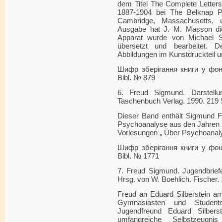
dem Titel The Complete Letters
1887-1904 bei The Belknap Pr
Cambridge, Massachusetts, 
Ausgabe hat J. M. Masson die 
Apparat wurde von Michael S
übersetzt und bearbeitet. 
Abbildungen im Kunstdruckteil un
Шифр зберігання книги у фонді
Bibl. № 879
6. Freud Sigmund. Darstellu
Taschenbuch Verlag. 1990. 219 
Dieser Band enthält Sigmund Fr
Psychoanalyse aus den Jahren 1
Vorlesungen „ Über Psychoanal
Шифр зберігання книги у фонді
Bibl. № 1771
7. Freud Sigmund. Jugendbriefe
Hrsg. von W. Boehlich. Fischer.
Freud an Eduard Silberstein a
Gymnasiasten und Studen
Jugendfreund Eduard Silberst
umfangreiche Selbstzeug