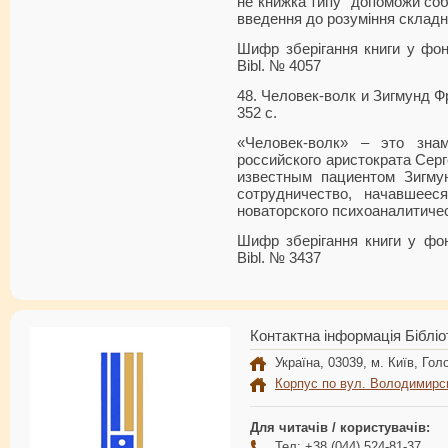
не книжка типу "допоможи собі
введення до розуміння складн
Шифр зберігання книги у фонді
Bibl. № 4057
48. Человек-волк и Зигмунд Фре
352 c.
«Человек-волк» – это зна
российского аристократа Сер
известным пациентом Зигму
сотрудничество, начавшеес
новаторского психоаналитиче
Шифр зберігання книги у фонд
Bibl. № 3437
Контактна інформація Бібліо
Україна, 03039, м. Київ, Голо
Корпус по вул. Володимирс
Для читачів / користувачів:
Тел: +38 (044) 524-81-37