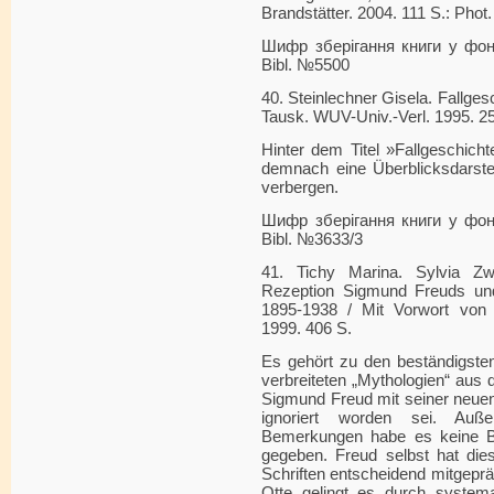
Brandstätter. 2004. 111 S.: Phot.
Шифр зберігання книги у фонді
Bibl. №5500
40. Steinlechner Gisela. Fallges
Tausk. WUV-Univ.-Verl. 1995. 2
Hinter dem Titel »Fallgeschich
demnach eine Überblicksdarstel
verbergen.
Шифр зберігання книги у фонді
Bibl. №3633/3
41. Tichy Marina. Sylvia Zwe
Rezeption Sigmund Freuds und
1895-1938 / Mit Vorwort von 
1999. 406 S.
Es gehört zu den beständigsten
verbreiteten „Mythologien“ aus
Sigmund Freud mit seiner neuen
ignoriert worden sei. Auße
Bemerkungen habe es keine Ber
gegeben. Freud selbst hat die
Schriften entscheidend mitgeprä
Otte gelingt es durch system