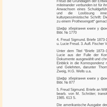
Freud die Grundlagen der Entwi
miteinander verbunden ist für 
Anwachsen eines Schuldgefühls.
und die Loslösung inner
kulturpessimistische Schrift: 
zu einem Prothesengott“ gemach
Шифр зберігання книги у фонді
Bibl. № 1770
4. Freud Sigmund. Briefe 1873-
u. Lucie Freud. 3. Aufl. Fischer 
Unter dem Titel “Briefe 1873–
Lucie aus der Fulle der Kor
Dokumente ausgewählt und chron
Einblick in die Korrespondenz 
und Gelehrten, darunter Thom
Zweig, H.G. Wells u.a.
Шифр зберігання книги у фонді
Bibl. № 877
5. Freud Sigmund. Briefe an Wil
bearb. von M. Schröter; transk
1985. 613 S.
Die amerikanische Ausgabe der 