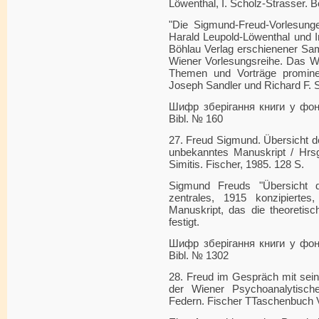
Löwenthal, I. Scholz-Strasser. B
"Die Sigmund-Freud-Vorlesung
Harald Leupold-Löwenthal und I
Böhlau Verlag erschienener Sa
Wiener Vorlesungsreihe. Das W
Themen und Vorträge prominen
Joseph Sandler und Richard F. S
Шифр зберігання книги у фонді
Bibl. № 160
27. Freud Sigmund. Übersicht d
unbekanntes Manuskript / Hrsg
Simitis. Fischer, 1985. 128 S.
Sigmund Freuds "Übersicht d
zentrales, 1915 konzipiertes,
Manuskript, das die theoretis
festigt.
Шифр зберігання книги у фонді
Bibl. № 1302
28. Freud im Gespräch mit sein
der Wiener Psychoanalytisch
Federn. Fischer TTaschenbuch V