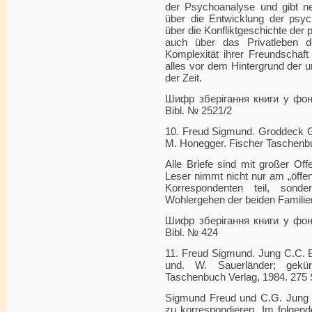
der Psychoanalyse und gibt ne
über die Entwicklung der psyc
über die Konfliktgeschichte der
auch über das Privatleben d
Komplexität ihrer Freundschaft
alles vor dem Hintergrund der 
der Zeit.
Шифр зберігання книги у фонді
Bibl. № 2521/2
10. Freud Sigmund. Groddeck Ge
M. Honegger. Fischer Taschenbu
Alle Briefe sind mit großer Of
Leser nimmt nicht nur am „öffen
Korrespondenten teil, son
Wohlergehen der beiden Familie
Шифр зберігання книги у фонді
Bibl. № 424
11. Freud Sigmund. Jung C.C. 
und. W. Sauerländer; gekü
Taschenbuch Verlag, 1984. 275 
Sigmund Freud und C.G. Jung b
zu korrespondieren. Im folgend