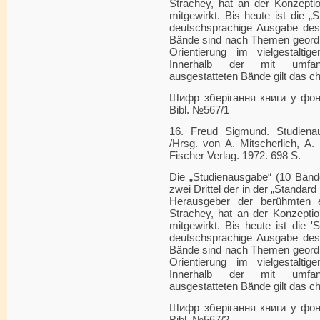
Strachey, hat an der Konzeptio
mitgewirkt. Bis heute ist die „
deutschsprachige Ausgabe des
Bände sind nach Themen geordn
Orientierung im vielgestalti
Innerhalb der mit umfang
ausgestatteten Bände gilt das c
Шифр зберігання книги у фонді
Bibl. №567/1
16. Freud Sigmund. Studiena
/Hrsg. von A. Mitscherlich, A.
Fischer Verlag. 1972. 698 S.
Die „Studienausgabe“ (10 Bänd
zwei Drittel der in der „Standard
Herausgeber der berühmten 
Strachey, hat an der Konzeptio
mitgewirkt. Bis heute ist die '
deutschsprachige Ausgabe des
Bände sind nach Themen geordn
Orientierung im vielgestalti
Innerhalb der mit umfang
ausgestatteten Bände gilt das c
Шифр зберігання книги у фонді