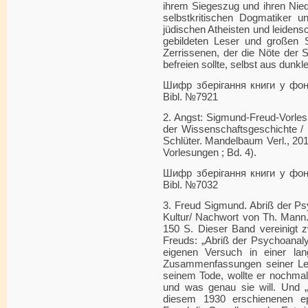
ihrem Siegeszug und ihren Niede
selbstkritischen Dogmatiker un
jüdischen Atheisten und leidensc
gebildeten Leser und großen Sch
Zerrissenen, der die Nöte der 
befreien sollte, selbst aus dunkl
Шифр зберігання книги у фонді
Bibl. №7921
2. Angst: Sigmund-Freud-Vorles
der Wissenschaftsgeschichte / 
Schlüter. Mandelbaum Verl., 201
Vorlesungen ; Bd. 4).
Шифр зберігання книги у фонді
Bibl. №7032
3. Freud Sigmund. Abriß der P
Kultur/ Nachwort von Th. Mann.
150 S. Dieser Band vereinigt 
Freuds: „Abriß der Psychoanalys
eigenen Versuch in einer la
Zusammenfassungen seiner Leh
seinem Tode, wollte er nochmal
und was genau sie will. Und „
diesem 1930 erschienenen e