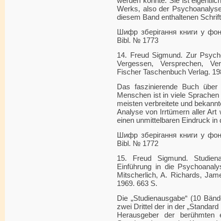
werden könnte. Sie ist eigentli
Werks, also der Psychoanalyse.
diesem Band enthaltenen Schrif
Шифр зберігання книги у фонді
Bibl. № 1773
14. Freud Sigmund. Zur Psycho
Vergessen, Versprechen, Ver
Fischer Taschenbuch Verlag. 19
Das faszinierende Buch über d
Menschen ist in viele Sprachen
meisten verbreitete und bekann
Analyse von Irrtümern aller Ar
einen unmittelbaren Eindruck in
Шифр зберігання книги у фонді
Bibl. № 1772
15. Freud Sigmund. Studien
Einführung in die Psychoanal
Mitscherlich, A. Richards, Jame
1969. 663 S.
Die „Studienausgabe“ (10 Bänd
zwei Drittel der in der „Standard
Herausgeber der berühmten 