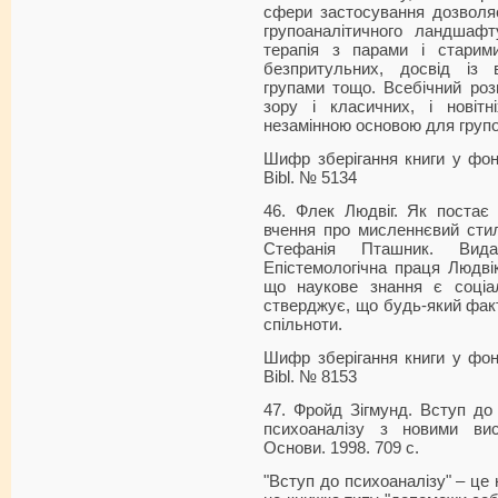
сфери застосування дозволяє
групоаналітичного ландшафт
терапія з парами і старим
безпритульних, досвід із 
групами тощо. Всебічний розг
зору і класичних, і новіт
незамінною основою для групо
Шифр зберігання книги у фонді
Bibl. № 5134
46. Флек Людвіг. Як постає
вчення про мисленнєвий стил
Стефанія Пташник. Вид
Епістемологічна праця Людвік
що наукове знання є соціа
стверджує, що будь-який факт
спільноти.
Шифр зберігання книги у фонді
Bibl. № 8153
47. Фройд Зігмунд. Вступ до 
психоаналізу з новими ви
Основи. 1998. 709 с.
"Вступ до психоаналізу" – це 