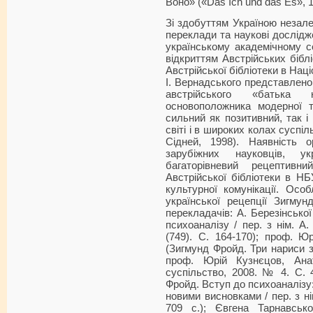
Воно» («Das Ich und das Es», 1
Зі здобуттям Україною незале
переклади та наукові дослідже
українському академічному 
відкриттям Австрійських біблі
Австрійської бібліотеки в Наці
І. Вернадського представлено 
австрійського «батька 
основоположника модерної т
сильний як позитивний, так і
світі і в широких колах суспіл
Сідней, 1998). Наявність о
зарубіжних науковців, у
багаторівневий рецептивн
Австрійської бібліотеки в НБ
культурної комунікації. Ос
української рецепції Зигму
перекладачів: А. Березінської
психоаналізу / пер. з нім. А.
(749). С. 164-170); проф. Ю
(Зигмунд Фройд. Три нариси з т
проф. Юрій Кузнєцов, Ана
суспільство, 2008. № 4. С. 
Фройд. Вступ до психоаналізу: 
новими висновками / пер. з н
709 с.); Євгена Тарнавськ