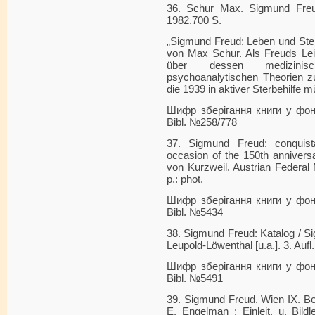
36. Schur Max. Sigmund Freu
1982.700 S.
„Sigmund Freud: Leben und Ster
von Max Schur. Als Freuds Leiba
über dessen medizinisc
psychoanalytischen Theorien zu
die 1939 in aktiver Sterbehilfe 
Шифр зберігання книги у фонді
Bibl. №258/778
37. Sigmund Freud: conquist
occasion of the 150th annivers
von Kurzweil. Austrian Federal Mi
p.: phot.
Шифр зберігання книги у фонді
Bibl. №5434
38. Sigmund Freud: Katalog / 
Leupold-Löwenthal [u.a.]. 3. Aufl
Шифр зберігання книги у фонді
Bibl. №5491
39. Sigmund Freud. Wien IX. Be
E. Engelman ; Einleit. u. Bildl