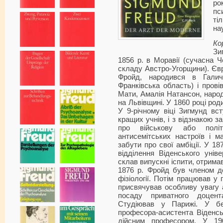
р
пс
ті
на
Ко
Зи
1856 р. в Моравії (сучасна Ч
складу Австро-Угорщини). Єв
Фройд, народився в Галичи
Франківська область) і прові
Мати, Амалія Натансон, народи
на Львівщині. У 1860 році ро
У 9-річному віці Зигмунд вст
кращих учнів, і з відзнакою за
про військову або політ
антисемітських настроїв і м
забути про свої амбіції. У 1
відділення Віденського унів
склав випускні іспити, отрима
1876 р. Фройд був членом до
фізіології. Потім працював у 
присвячував особливу увагу а
посаду приватного доцент
Студіював у Парижі. У бе
професора-асистента Віденськ
дійсним професором. У 1