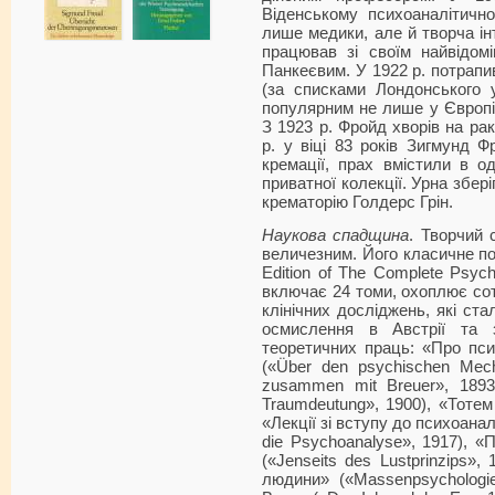
Віденському психоаналітичн
лише медики, але й творча інт
працював зі своїм найвідом
Панкеєвим. У 1922 р. потрапив
(за списками Лондонського у
популярним не лише у Європі,
З 1923 р. Фройд хворів на ра
р. у віці 83 років Зигмунд 
кремації, прах вмістили в о
приватної колекції. Урна збер
крематорію Голдерс Грін.
Наукова спадщина
. Творчий 
величезним. Його класичне пов
Edition of The Complete Psych
включає 24 томи, охоплює сотн
клінічних досліджень, які ст
осмислення в Австрії та 
теоретичних праць: «Про псих
(«Über den psychischen Mec
zusammen mit Breuer», 1893
Traumdeutung», 1900), «Тотем 
«Лекції зі вступу до психоанал
die Psychoanalyse», 1917), «
(«Jenseits des Lustprinzips»,
людини» («Massenpsychologie