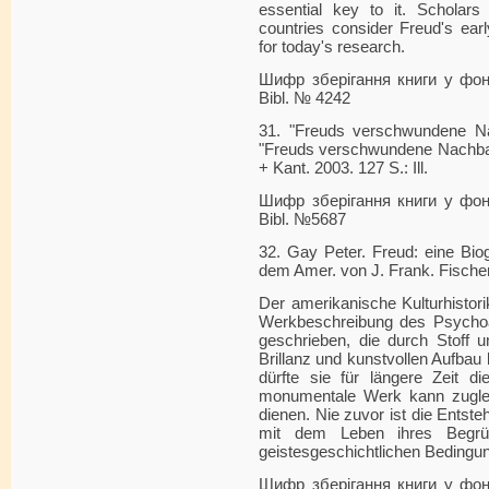
essential key to it. Scholars
countries consider Freud's earl
for today's research.
Шифр зберігання книги у фонді
Bibl. № 4242
31. "Freuds verschwundene Nac
"Freuds verschwundene Nachbarn"
+ Kant. 2003. 127 S.: Ill.
Шифр зберігання книги у фонді
Bibl. №5687
32. Gay Peter. Freud: eine Bio
dem Amer. von J. Frank. Fischer
Der amerikanische Kulturhistor
Werkbeschreibung des Psycho
geschrieben, die durch Stoff u
Brillanz und kunstvollen Aufbau
dürfte sie für längere Zeit di
monumentale Werk kann zuglei
dienen. Nie zuvor ist die Entst
mit dem Leben ihres Begrü
geistesgeschichtlichen Bedingu
Шифр зберігання книги у фонді