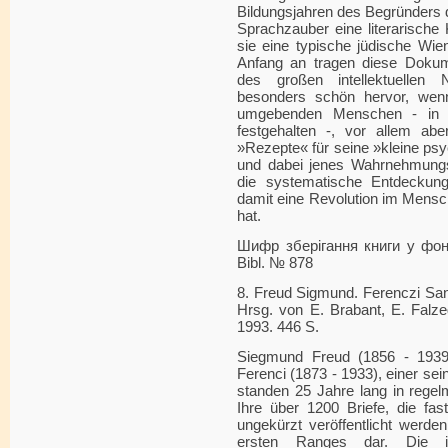
Bildungsjahren des Begründers 
Sprachzauber eine literarische
sie eine typische jüdische Wie
Anfang an tragen diese Dokum
des großen intellektuellen Ne
besonders schön hervor, we
umgebenden Menschen - in za
festgehalten -, vor allem abe
»Rezepte« für seine »kleine ps
und dabei jenes Wahrnehmungsi
die systematische Entdeckun
damit eine Revolution im Mensc
hat.
Шифр зберігання книги у фонді
Bibl. № 878
8. Freud Sigmund. Ferenczi San
Hrsg. von E. Brabant, E. Falze
1993. 446 S.
Siegmund Freud (1856 - 1939
Ferenci (1873 - 1933), einer sei
standen 25 Jahre lang in regel
Ihre über 1200 Briefe, die fas
ungekürzt veröffentlicht werde
ersten Ranges dar. Die 