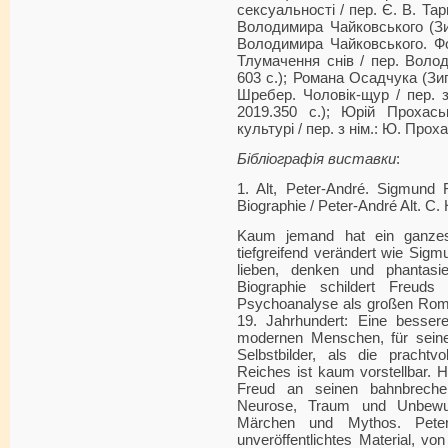
сексуальності / пер. Є. В. Тарн
Володимира Чайковського (Зи
Володимира Чайковського. Фо
Тлумачення снів / пер. Волод
603 с.); Романа Осадчука (Зиґ
Шребер. Чоловік-щур / пер. 
2019.350 с.); Юрій Прохас
культурі / пер. з нім.: Ю. Проха
Бібліографія виставки
:
1. Alt, Peter-André. Sigmund 
Biographie / Peter-André Alt. C.
Kaum jemand hat ein ganzes
tiefgreifend verändert wie Sig
lieben, denken und phantasi
Biographie schildert Freud
Psychoanalyse als großen Rom
19. Jahrhundert: Eine bessere
modernen Menschen, für seine
Selbstbilder, als die prachtv
Reiches ist kaum vorstellbar. 
Freud an seinen bahnbreche
Neurose, Traum und Unbewus
Märchen und Mythos. Peter-
unveröffentlichtes Material, v