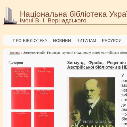
Національна бібліотека Укра
імені В. І. Вернадського
ПРО БІБЛІОТЕКУ
НОВИНИ
ЧИТАЧАМ
РЕСУРСИ
Головна
› Зигмунд Фройд. Рецепція наукової спадщини у фонді Австрійської бібл
Галерея
Зигмунд Фройд. Рецепці
Австрійської бібліотеки в 
У 
ро
ав
не
зм
св
ди
лю
Фр
бі
пр