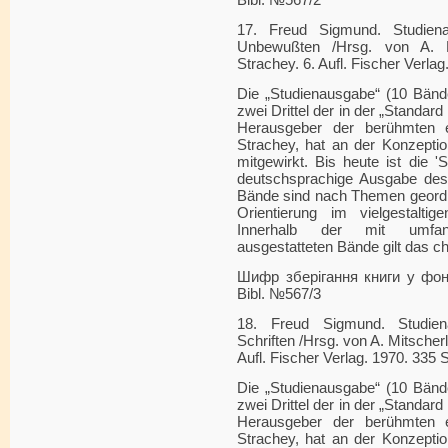
Bibl. №567/2
17. Freud Sigmund. Studien
Unbewußten /Hrsg. von A. M
Strachey. 6. Aufl. Fischer Verlag
Die „Studienausgabe“ (10 Bänd
zwei Drittel der in der „Standard
Herausgeber der berühmten 
Strachey, hat an der Konzeptio
mitgewirkt. Bis heute ist die '
deutschsprachige Ausgabe des
Bände sind nach Themen geordn
Orientierung im vielgestalti
Innerhalb der mit umfang
ausgestatteten Bände gilt das c
Шифр зберігання книги у фонді
Bibl. №567/3
18. Freud Sigmund. Studien
Schriften /Hrsg. von A. Mitscher
Aufl. Fischer Verlag. 1970. 335 S
Die „Studienausgabe“ (10 Bänd
zwei Drittel der in der „Standard
Herausgeber der berühmten 
Strachey, hat an der Konzeptio