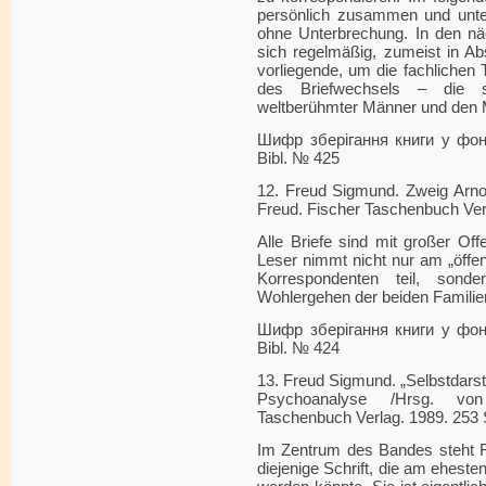
persönlich zusammen und unter
ohne Unterbrechung. In den nä
sich regelmäßig, zumeist in A
vorliegende, um die fachlichen 
des Briefwechsels – die s
weltberühmter Männer und den 
Шифр зберігання книги у фонді
Bibl. № 425
12. Freud Sigmund. Zweig Arnol
Freud. Fischer Taschenbuch Ver
Alle Briefe sind mit großer Of
Leser nimmt nicht nur am „öffen
Korrespondenten teil, son
Wohlergehen der beiden Familie
Шифр зберігання книги у фонді
Bibl. № 424
13. Freud Sigmund. „Selbstdarst
Psychoanalyse /Hrsg. von 
Taschenbuch Verlag. 1989. 253 
Im Zentrum des Bandes steht Fr
diejenige Schrift, die am eheste