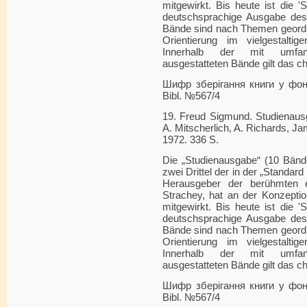
mitgewirkt. Bis heute ist die '
deutschsprachige Ausgabe des
Bände sind nach Themen geordn
Orientierung im vielgestalti
Innerhalb der mit umfang
ausgestatteten Bände gilt das c
Шифр зберігання книги у фонді
Bibl. №567/4
19. Freud Sigmund. Studienausg
A. Mitscherlich, A. Richards, Ja
1972. 336 S.
Die „Studienausgabe“ (10 Bänd
zwei Drittel der in der „Standard
Herausgeber der berühmten 
Strachey, hat an der Konzeptio
mitgewirkt. Bis heute ist die '
deutschsprachige Ausgabe des
Bände sind nach Themen geordn
Orientierung im vielgestalti
Innerhalb der mit umfang
ausgestatteten Bände gilt das c
Шифр зберігання книги у фонді
Bibl. №567/4