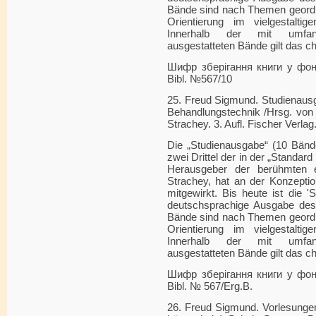
Bände sind nach Themen geordn
Orientierung im vielgestalti
Innerhalb der mit umfang
ausgestatteten Bände gilt das c
Шифр зберігання книги у фонді
Bibl. №567/10
25. Freud Sigmund. Studienausg
Behandlungstechnik /Hrsg. von 
Strachey. 3. Aufl. Fischer Verlag
Die „Studienausgabe“ (10 Bänd
zwei Drittel der in der „Standard
Herausgeber der berühmten 
Strachey, hat an der Konzeptio
mitgewirkt. Bis heute ist die '
deutschsprachige Ausgabe des
Bände sind nach Themen geordn
Orientierung im vielgestalti
Innerhalb der mit umfang
ausgestatteten Bände gilt das c
Шифр зберігання книги у фонді
Bibl. № 567/Erg.B.
26. Freud Sigmund. Vorlesungen