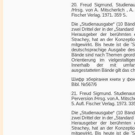
20. Freud Sigmund. Studienau
/Hrsg. von A. Mitscherlich , A
Fischer Verlag. 1971. 359 S.
Die „Studienausgabe“ (10 Bänd
zwei Drittel der in der „Standard
Herausgeber der berühmten 
Strachey, hat an der Konzeptio
mitgewirkt. Bis heute ist die '
deutschsprachige Ausgabe des
Bände sind nach Themen geordn
Orientierung im vielgestalti
Innerhalb der mit umfang
ausgestatteten Bände gilt das c
Шифр зберігання книги у фонді
Bibl. №567/6
21. Freud Sigmund. Studienau
Perversion /Hrsg. von A. Mitsch
5. Aufl. Fischer Verlag. 1973. 33
Die „Studienausgabe“ (10 Bänd
zwei Drittel der in der „Standard
Herausgeber der berühmten 
Strachey, hat an der Konzeptio
mitgewirkt. Bis heute ist die '