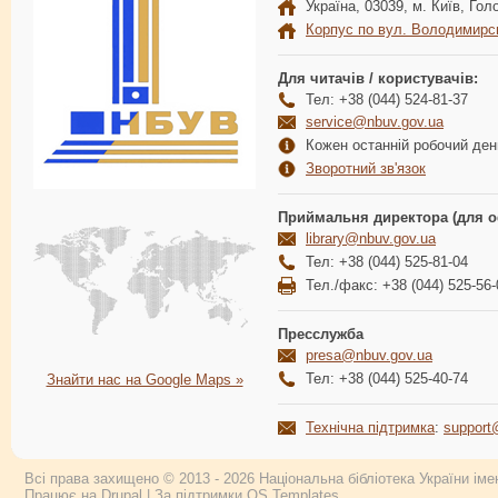
Україна, 03039, м. Київ, Голо
Корпус по вул. Володимирс
Для читачів / користувачів:
Тел: +38 (044) 524-81-37
service@nbuv.gov.ua
Кожен останній робочий день
Зворотний зв'язок
Приймальня директора (для о
library@nbuv.gov.ua
Тел: +38 (044) 525-81-04
Тел./факс: +38 (044) 525-56-
Пресслужба
presa@nbuv.gov.ua
Тел: +38 (044) 525-40-74
Знайти нас на Google Maps »
Технічна підтримка
:
support
Всі права захищено © 2013 - 2026 Національна бібліотека України імен
Працює на
Drupal
| За підтримки
OS Templates