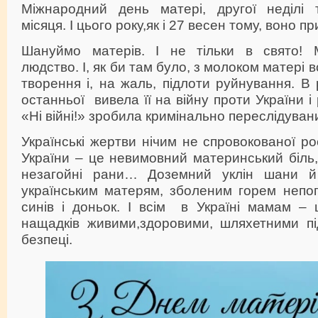
Міжнародний день матері, другої неділі 
місяця. І цього року,як і 27 весен тому, воно п
Шануймо матерів. І не тільки в свято! 
людство. І, як би там було, з молоком матері 
творення і, на жаль, підлоти руйнування. В 
останньої вивела її на війну проти України і 
«Ні війні!» зробила кримінально переслідуван
Українські жертви нічим не спровокованої ро
України – це невимовний материнський біль,
незагойні рани… Доземний уклін шани й
українським матерям, зболеним горем непоп
синів і доньок. І всім в Україні мамам – 
нащадків живими,здоровими, шляхетними п
безпеці.