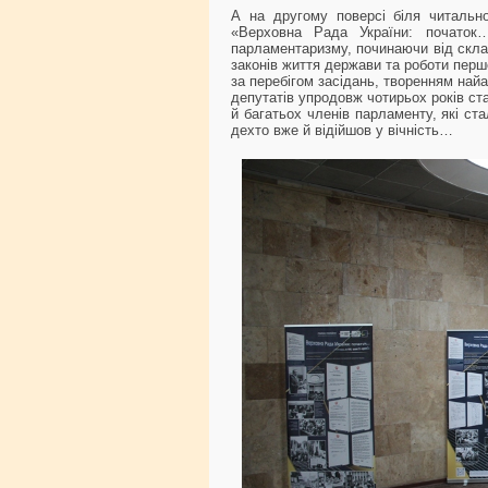
А на другому поверсі біля читальн
«Верховна Рада України: початок…
парламентаризму, починаючи від скла
законів життя держави та роботи пер
за перебігом засідань, творенням най
депутатів упродовж чотирьох років ст
й багатьох членів парламенту, які ст
дехто вже й відійшов у вічність…