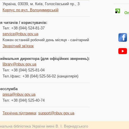
Україна, 03039, м. Київ, Голосіївський пр., 3
Корпус по вул. Володимирській
Опл
я читачів / користувачів:
Тел: +38 (044) 524-81-37
service@nbuv.gov.ua
Кожен останній робочий день місяця - санітарний
Зворотний зв'язок
иймальня директора (для офіційних звернень):
library@nbuv.gov.ua
Тел: +38 (044) 525-81-04
Тел./факс: +38 (044) 525-56-02 (канцелярія)
есслужба
presa@nbuv.gov.ua
Тел: +38 (044) 525-40-74
Технічна підтримка
:
support@nbuv.gov.ua
альна бібліотека України імені В. І. Вернадського