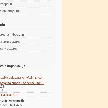
нференції
укові видання
ація
гальна інформація
ставки відділу
вини відділу
ктна інформація
ідділ соціокультурної діяльності
рпус по просп. Голосіївський, 3
,
 228,
316
ckylt@ukr.net
лення екскурсій:
8 (044) 524-37-91