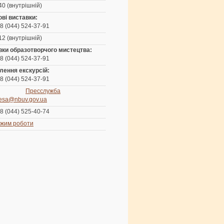
40 (внутрішній)
ві виставки:
8 (044) 524-37-91
12 (внутрішній)
вки образотворчого мистецтва:
8 (044) 524-37-91
лення екскурсій:
8 (044) 524-37-91
Пресслужба
esa@nbuv.gov.ua
8 (044) 525-40-74
жим роботи