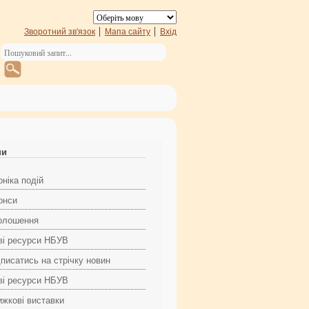
Зворотний зв'язок
Мапа сайту
Вхід
ни
ніка подій
онси
олошення
ві ресурси НБУВ
дписатись на стрічку новин
ві ресурси НБУВ
ижкові виставки