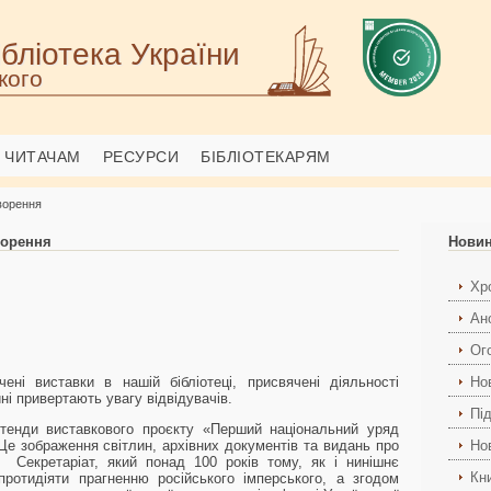
бліотека України
кого
ЧИТАЧАМ
РЕСУРСИ
БІБЛІОТЕКАРЯМ
ворення
ворення
Нови
Хро
Ан
Ог
ені виставки в нашій бібліотеці, присвячені діяльності
Но
ні привертають увагу відвідувачів.
Пі
тенди виставкового проєкту «Перший національний уряд
 Це зображення світлин, архівних документів та видань про
Но
 Секретаріат, який понад 100 років тому, як і нинішнє
Кн
протидіяти прагненню російського імперського, а згодом