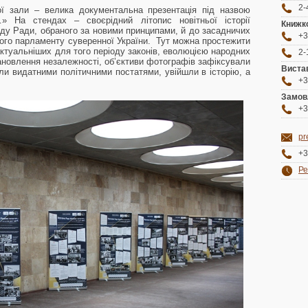
2-
ої зали – велика документальна презентація під назвою
» На стендах – своєрідний літопис новітньої історії
Книжко
ду Ради, обраного за новими принципами, й до засадничих
+3
шого парламенту суверенної України. Тут можна простежити
актуальніших для того періоду законів, еволюцією народних
2-
ановлення незалежності, об’єктиви фотографів зафіксували
Виста
али видатними політичними постатями, увійшли в історію, а
+3
Замов
+3
pr
+3
Ре