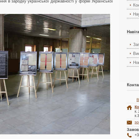
ння в зародку української державності у формі Української
Ко
На
Навіг
За
Ви
Но
Конта
В
Ко
к.
к.
so
Замов
+3