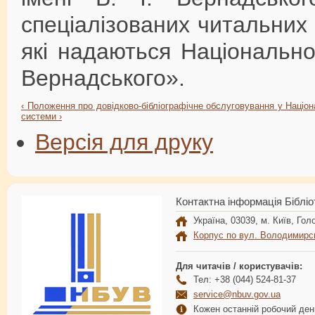
спеціалізованих читальних 
які надаються Національною
Вернадського».
‹ Положення про довідково-бібліографічне обслуговування у Націонал
системи ›
Версія для друку
Контактна інформація Бібліо
Україна, 03039, м. Київ, Голо
Корпус по вул. Володимирс
Для читачів / користувачів:
Тел: +38 (044) 524-81-37
service@nbuv.gov.ua
Кожен останній робочий день