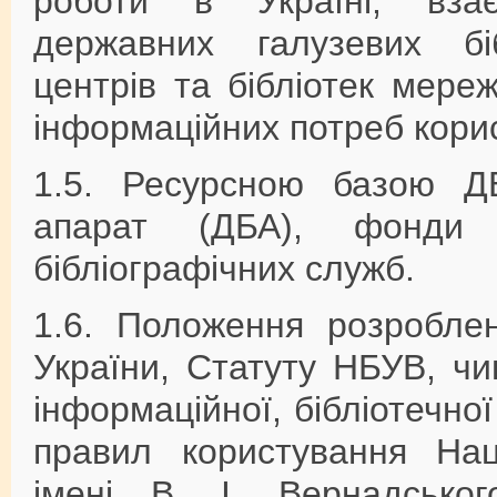
роботи в Україні, взаєм
державних галузевих біб
центрів та бібліотек мер
інформаційних потреб корис
1.5. Ресурсною базою ДБ
апарат (ДБА), фонди 
бібліографічних служб.
1.6. Положення розроблен
України, Статуту НБУВ, чи
інформаційної, бібліотечно
правил користування Нац
імені В. І. Вернадсько