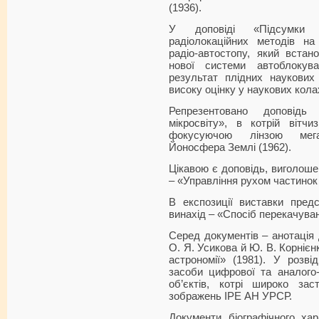
(1936).
У доповіді «Підсумки 
радіолокаційних методів н
радіо-автостопу, який встан
нової системи автоблокува
результат плідних наукових
високу оцінку у наукових колах
Репрезентовано доповідь
мікросвіту», в котрій вітч
фокусуючою лінзою мега
Йоносфера Землі (1962).
Цікавою є доповідь, виголоше
– «Управління рухом частинок 
В експозиції виставки пред
винахід – «Спосіб перекачуванн
Серед документів – анотація 
О. Я. Усикова й Ю. В. Корніє
астрономії» (1981). У розві
засоби цифрової та аналого
об’єктів, котрі широко зас
зображень ІРЕ АН УРСР.
Документи біографічного ха