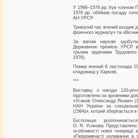
У 1966–1978 рр. був членом 
1978 рр. обіймав посаду голо
АН УРСР.
Тривалий час вчений входив д
фізичного журналу» та «Вісн
За вагомі наукові здобут
Державною премією УРСР в г
трьома орденами Трудового 
1976).
Помер вчений 6 листопада 19
кладовищі у Харкові.
***
Виставку з нагоди 120-річ
підготовлено за архівними д
«Усиков Олександр Якович (11
НАН України за спеціальніс
(1964)», котрий зберігається в
Експозиція розпочинаєт
О. Я. Усикова. Представлено 
особливості нової генерації 
«Переривчасті коливання в 