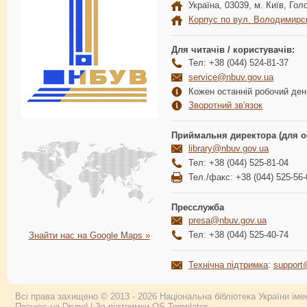
Україна, 03039, м. Київ, Голо
Корпус по вул. Володимирс
Для читачів / користувачів:
Тел: +38 (044) 524-81-37
service@nbuv.gov.ua
Кожен останній робочий день
Зворотний зв'язок
Приймальня директора (для о
library@nbuv.gov.ua
Тел: +38 (044) 525-81-04
Тел./факс: +38 (044) 525-56-
Пресслужба
presa@nbuv.gov.ua
Тел: +38 (044) 525-40-74
Знайти нас на Google Maps »
Технічна підтримка
:
support
Всі права захищено © 2013 - 2026 Національна бібліотека України імен
Працює на
Drupal
| За підтримки
OS Templates