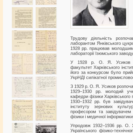
Трудову діяльність розпоч
лаборантом Янківського цукр
1928 рр. працював молодшим 
лабораторії Ізюмського заводу
У 1928 р. О. Я. Усиков з
факультет Харківського інстит
його за конкурсом було прий
УкрНДІ силікатної промисловос
З 1929 р. О. Я. Усиков розпоча
1929–1930 рр. молодий уч
кафедри фізики Харківського п
1930–1932 рр. був завідува
інституту зернових культ
професором та завідувачем 
фізики і медичної інформатики
Упродовж 1932–1936 рр. О. Я
Українського фізико-технічн