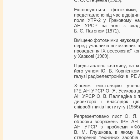
С. О. Стеценка (1969).
Експонуються фотознімк
представлено під час відвіди
поля УТР-2 у Граковому на 
АН УРСР на чолі з акад
Б. Є. Патоном (1971).
Вміщено фотознімки науковця, 
серед учасників вітчизняних н
проведення ІХ всесоюзної ко
у Харкові (1969).
Представлено світлину, на ко
його учнем Ю. В. Корнієнком
галузі радіоелектроніки в ІРЕ
З-поміж епістолярію учен
ІРЕ АН УРСР О. Я. Усикова д
АН УРСР О. В. Палладіна з п
директора і внаслідок ціє
співробітників Інституту (1956)
Репрезентовано лист О. Я. 
обробки зображень ІРЕ АН 
АН УРСР з проблеми «Кіб
В. М. Глушкова, в якому й
створення технічних засобів