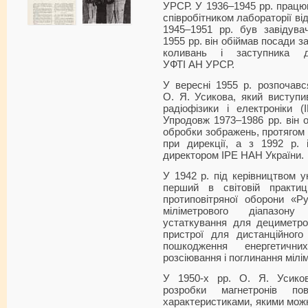
УРСР. У 1936–1945 рр. працю
співробітником лабораторії ві
1945–1951 рр. був завідува
1955 рр. він обіймав посади з
коливань і заступника 
УФТІ АН УРСР.
У вересні 1955 р. розпочавс
О. Я. Усикова, який виступив
радіофізики і електроніки
Упродовж 1973–1986 рр. він о
обробки зображень, протягом
при дирекції, а з 1992 р.
директором ІРЕ НАН України.
У 1942 р. під керівництвом у
перший в світовій практиц
протиповітряної оборони «Ру
міліметрового діапазону 
устаткування для дециметро
пристрої для дистанційного
пошкодження енергетичн
розсіювання і поглинання мілі
У 1950-х рр. О. Я. Усико
розробки магнетронів по
характеристиками, якими можн