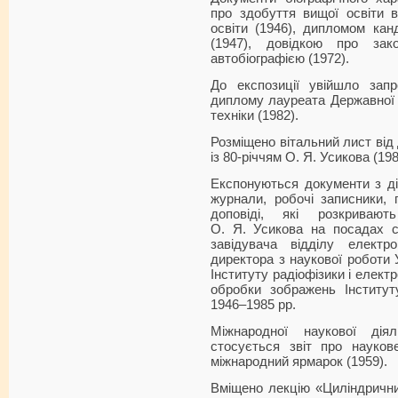
про здобуття вищої освіти в
освіти (1946), дипломом кан
(1947), довідкою про зак
автобіографією (1972).
До експозиції увійшло зап
диплому лауреата Державної 
техніки (1982).
Розміщено вітальний лист від
із 80-річчям О. Я. Усикова (198
Експонуються документи з ді
журнали, робочі записники, п
доповіді, які розкривають
О. Я. Усикова на посадах ст
завідувача відділу електро
директора з наукової роботи
Інституту радіофізики і елект
обробки зображень Інститут
1946–1985 рр.
Міжнародної наукової діял
стосується звіт про науко
міжнародний ярмарок (1959).
Вміщено лекцію «Циліндрични