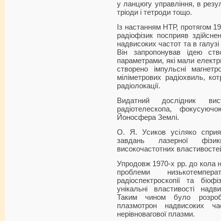
у ланцюгу управління, в резул
тріоди і тетроди тощо.
Із настанням НТР, протягом 19
радіофізик посприяв здійсне
надвисоких частот та в галузі
Він запропонував ідею ств
параметрами, які мали електр
створено імпульсні магнетр
міліметрових радіохвиль, ко
радіолокації.
Видатний дослідник ви
радіотелескопа, фокусуюч
Йоносфера Землі.
О. Я. Усиков усіляко спри
завдань лазерної фізик
високочастотних властивостей
Упродовж 1970-х рр. до кола н
проблеми низькотемпера
радіоспектроскопії та біоф
унікальні властивості надв
Таким чином було розроб
плазмотрон надвисоких ч
нерівновагової плазми.