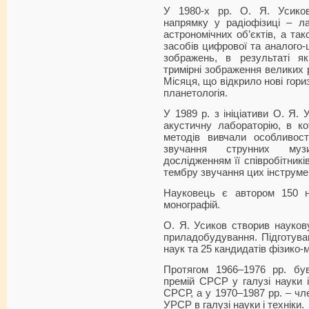
У 1980-х рр. О. Я. Усико
напрямку у радіофізиці – ла
астрономічних об’єктів, а та
засобів цифрової та аналого-
зображень, в результаті я
тримірні зображення великих 
Місяця, що відкрило нові гориз
планетологія.
У 1989 р. з ініціативи О. Я.
акустичну лабораторію, в ко
методів вивчали особливост
звучання струнних музи
дослідженням її співробітник
тембру звучання цих інструмен
Науковець є автором 150 н
монографій.
О. Я. Усиков створив науков
приладобудування. Підготува
наук та 25 кандидатів фізико-
Протягом 1966–1976 рр. бу
премій СРСР у галузі науки і 
СРСР, а у 1970–1987 рр. – чл
УРСР в галузі науки і техніки.