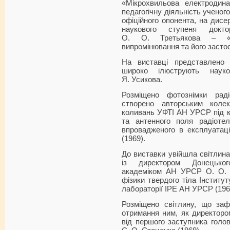
«Мікрохвильова електродина
педагогічну діяльність ученого
офіційного опонента, на дисе
наукового ступеня докто
О. О. Третьякова – «Те
випромінювання та його застос
На виставці представлено 
широко ілюструють науков
Я. Усикова.
Розміщено фотознімки рад
створено авторським колек
коливань УФТІ АН УРСР під ке
та антенного поля радіоте
впровадженого в експлуатац
(1969).
До виставки увійшла світлина
із директором Донецького
академіком АН УРСР О. О. Г
фізики твердого тіла Інститут
лабораторії ІРЕ АН УРСР (196
Розміщено світлину, що заф
отримання ним, як директоро
від першого заступника голо