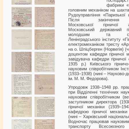
господарс
фабрики «
головним механіком на шах
Рудоуправління «Паризької 
Після закінчення 
Московської гірничої
Московський державний гі
молодшим та стар
Ленінградського інституту «Г
електромеханіком тресту «Ар
на о. Шпіцберген (Норвегія) (
доцентом кафедри гірничої м
завідувача кафедри гірничої
1935 р.) Київського гірничо
науковим співробітником Інс
(1933–1938) (нині – Науково-до
ім. М. М. Федорова).
Упродовж 1938–1948 рр. прац
при Відділенні технічних на
науковим співробітником (ве
заступником директора (1938
гірничої механіки (1939–19
кафедрою гірничої механіки 
(нині – Харківський національ
Водночас працював науковим 
транспорту Всесоюзного 