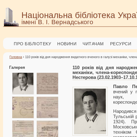
Національна бібліотека Укра
імені В. І. Вернадського
ПРО БІБЛІОТЕКУ
НОВИНИ
ЧИТАЧАМ
РЕСУРСИ
Головна
› 110 років від дня народження видатного вченого в галузі механіки, ч
Галерея
110 років від дня народже
механіки, члена-кореспон
Нестерова (23.02.1903–17.10.
Павло Пе
вчений у г
наук, 
кореспонде
Народився 
Тульській 
1924). П
Московсько
техніком 