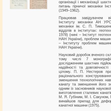
організації і механізації шах
питань гірничої механіки Ін
(1949–1962).
Працював завідувачем від
Інституту механіки АН УРС
механіки ім. С. П. Тимошен
відділів в інститутах: геот
1978) (нині – Інститут геотех
НАН України), проблем машин
– Інституту проблем машино
НАН України).
Науковий доробок вченого скл
тому числі 7 монографі
дослідженням шахтних підйо
надійності та довговічност
цілому. П. П. Нестеров пр
раціонального конструюванн
зменшення технологічних нав
канату та зменшення його з
одним із засновників науково
виготовлення сталевих канаті
М. Я. Губіним, М. І. Сакуном,
винайшов прилад для дефо
канатної машини (1975).