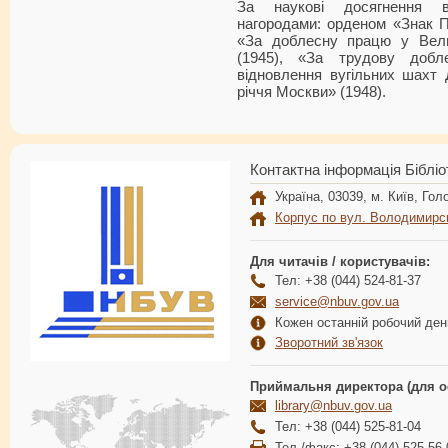
За наукові досягнення в
нагородами: орденом «Знак П
«За доблесну працю у Велик
(1945), «За трудову добл
відновлення вугільних шахт 
річчя Москви» (1948).
Контактна інформація Бібліо
Україна, 03039, м. Київ, Голо
Корпус по вул. Володимирс
Для читачів / користувачів:
Тел: +38 (044) 524-81-37
service@nbuv.gov.ua
Кожен останній робочий день
Зворотний зв'язок
Приймальня директора (для о
library@nbuv.gov.ua
Тел: +38 (044) 525-81-04
Тел./факс: +38 (044) 525-56-