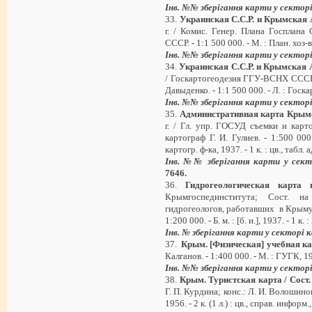
Інв. №№ зберігання карти у сектор
33.
Украинская С.С.Р. и Крымская 
г. / Комис. Генер. Плана Госплана
СССР. - 1:1 500 000. - М. : План. хоз-во
Інв. №№ зберігання карти у сектор
34.
Украинская С.С.Р. и Крымская 
/ Госкартогеодезия ГГУ-ВСНХ СССР ; 
Давыденко. - 1:1 500 000. - Л. : Госкар
Інв. №№ зберігання карти у сектор
35.
Административная карта Крым
г. / Гл. упр. ГОСУД съемки и карт
картограф Г. И. Гулиев. - 1:500 000
картогр. ф-ка, 1937. - 1 к. : цв., табл.
Інв. №№ зберігання карти у сек
7646
.
36.
Гидрогеологическая карт
Крымгоспединститута; Сост. н
гидрогеологов, работавших в Крыму с 
1:200 000. - Б. м. : [б. и.], 1937. - 1 к.
Інв. № зберігання карти у секторі
37.
Крым. [Физическая] учебная к
Калганов. - 1:400 000. - М. : ГУГК, 194
Інв. №№ зберігання карти у сектор
38.
Крым. Туристская карта / Сост.
Г. П. Курдина; конс.: Л. И. Волошинов
1956. - 2 к. (1 л.) : цв., справ. информ