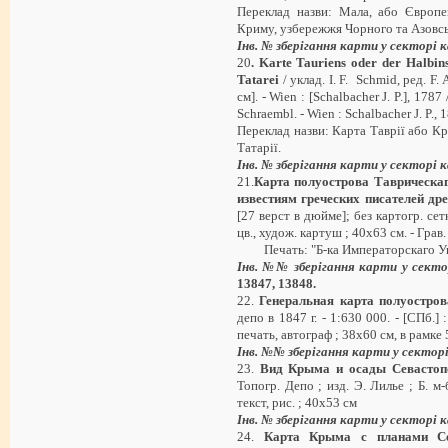
Переклад назви: Мала, або Європе
Криму, узбережжя Чорного та Азовсь
Інв. № зберігання карти у секторі
20
.
Karte Tauriens oder der Halbin
Tatarei
/ уклад. I. F. Schmid, ред. F. 
см]. - Wien : [Schalbacher J. P.], 1787 
Schraembl. - Wien : Schalbacher J. P., 1
Переклад назви: Карта Таврії або Кр
Татарії.
Інв. № зберігання карти у секторі
21.
Карта полуострова Таврическаг
известиям греческих писателей др
[27 верст в дюйме]; без картогр. сетки
цв., худож. картуш ; 40х63 см. - Грав.
Печать: "Б-ка Императорскаго Ун-
Інв. №№ зберігання карти у секто
13847, 13848
.
22.
Генеральная карта полуостро
депо в 1847 г. - 1:630 000. - [СПб.] :
печать, автограф ; 38х60 см, в рамке 
Інв. №№ зберігання карти у сектор
23.
Вид Крыма и осады Севастопо
Топогр. Депо ; изд. Э. Лилье ; Б. м-б
текст, рис. ; 40х53 см
Інв. № зберігання карти у секторі
24.
Карта Крыма с планами Се