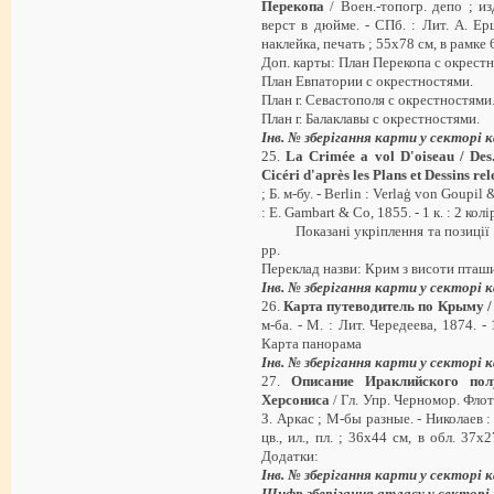
Перекопа
/ Воен.-топогр. депо ; из
верст в дюйме. - СПб. : Лит. А. Ершов
наклейка, печать ; 55х78 см, в рамке
Доп. карты: План Перекопа с окрест
План Евпатории с окрестностями.
План г. Севастополя с окрестностями
План г. Балаклавы с окрестностями.
Інв. № зберігання карти у секторі
25.
La Crimée
a vol D'oiseau / Des.
Cicéri d'après les Plans et Dessins re
; Б. м-бу. - Berlin : Verlaģ von Goupil
: E. Gambart & Co, 1855. - 1 к. : 2 ко
Показані укріплення та позиції ві
рр.
Переклад назви: Крим з висоти пташ
Інв. № зберігання карти у секторі
26.
Карта путеводитель по Крыму 
м-ба. - М. : Лит. Чередеева, 1874. - 1
Карта панорама
Інв. № зберігання карти у секторі
27.
Описание Ираклийского пол
Херсониса
/ Гл. Упр. Черномор. Флот
З. Аркас ; М-бы разные. - Николаев : 
цв., ил., пл. ; 36х44 см, в обл. 37х2
Додатки:
Інв. № зберігання карти у секторі
Шифр зберігання атласу у секторі