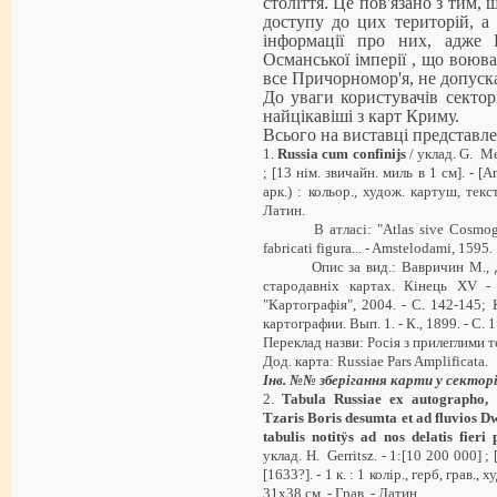
століття. Це пов'язано з тим,
доступу до цих територій, а 
інформації про них, адже 
Османської імперії , що воюв
все Причорномор'я, не допуск
До уваги користувачів секто
найцікавіші з карт Криму.
Всього на виставці представле
1.
Russia
cum
confinijs
/ уклад. G. Me
; [13 нім. звичайн. миль в 1 см]. - [A
арк.) : кольор., худож. картуш, текст
Латин.
В атласі: "Atlas sive Cosmograph
fabricati figura... - Amstelodami, 1595.
Опис за вид.: Вавричин М., Даш
стародавніх картах. Кінець XV 
"Картографія", 2004. - С. 142-145
картографии. Вып. 1. - К., 1899. - С. 1
Переклад назви: Росія з прилеглими т
Дод. карта: Russiae Pars Amplificata.
Інв. №№ зберігання карти у сектор
2.
Tabula Russiae ex autographo, 
Tzaris Boris desumta et ad fluvios
tabulis notitÿs ad nos delatis fieri
уклад. H. Gerritsz. - 1:[10 200 000] ; 
[1633?]. - 1 к. : 1 колір., герб, грав.
31х38 см. - Грав. - Латин.