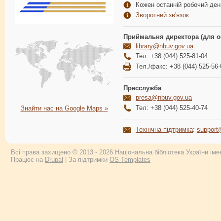
Кожен останній робочий день
Зворотний зв'язок
Приймальня директора (для о
library@nbuv.gov.ua
Тел: +38 (044) 525-81-04
Тел./факс: +38 (044) 525-56-
Пресслужба
presa@nbuv.gov.ua
Тел: +38 (044) 525-40-74
Знайти нас на Google Maps »
Технічна підтримка
:
support
Всі права захищено © 2013 - 2026 Національна бібліотека України імен
Працює на
Drupal
| За підтримки
OS Templates