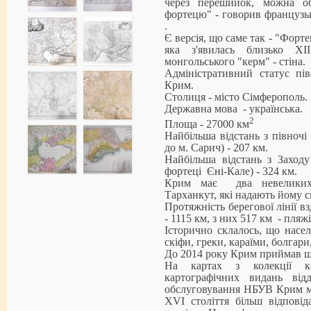
через перешийок, можна о
фортецю" - говорив французь
.
Є версія, що саме так - "Форте
яка з'явилась близько ХІ
монгольського "керм" - стіна.
Адміністративний статус пі
Крим.
Столиця - місто Сімферополь.
Державна мова - українська.
2
Площа - 27000 км
Найбільша відстань з півночі
до м. Сарич) - 207 км.
Найбільша відстань з Заходу
фортеці Єні-Кале) - 324 км.
Крим має два невеликих 
Тарханкут, які надають йому с
Протяжність берегової лінії в
- 1115 км, з них 517 км - пляжі
Історично склалось, що насел
скіфи, греки, караїми, болгари,
До 2014 року Крим приймав що
На картах з колекції ка
картографічних видань відд
обслуговування НБУВ Крим ма
XVI століття більш відповід