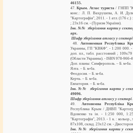
46155
.
47.
Крым. Атлас туриста
/ ГНПП "Ка
конс.: Л. П. Вахрушева, А. И. Дул
"Картографія", 2011. - 1 атл. (176 с.) :
; 23х16 см. - (Туризм України).
Інв. №№ зберігання карти у секто
арх
.
Шифр зберігання атласу у секторі
48.
Автономная Республика Кр
Украины, ГП "КВКФ". - 1:200 000. - К.
доп. пл., табл. расстояний ; 109х79
(Области Украины). - ISBN 978-966-
Доп. планы: Симферополь. – Б. м-ба.
Ялта. – Б. м-ба.
Феодосия. – Б. м-ба.
Керчь. – Б. м-ба.
Евпатория. – Б. м-ба.
Інв. №№ зберігання карти у сек
49096.
Шифр зберігання атласу у секторі
49.
Автономна Республіка Кр
Республика Крым / ДНВП "Картограф
Вдовенко та ін. - 1:250 000, 1:
"Картографія", 2013. - 1 к. : кольор.,
87х108, склад. 23х12 см. - Двосторон
Інв. №№ зберігання карти у сек