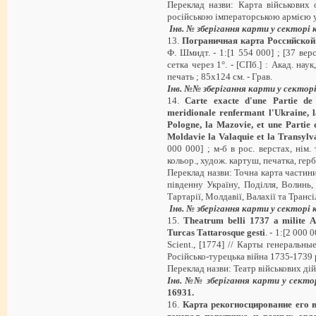
Переклад назви: Карта військових 
російською імператорською армією у 
Інв. №
зберігання карти у секторі
13.
Пограничная карта Российской
Ф. Шмидт. - 1:[1 554 000] ; [37 вер
сетка через 1°. - [СПб.] : Акад. наук,
печать ; 85х124 см. - Грав.
Інв. №
№
зберігання карти у сектор
14.
Carte
exacte
d
'
une
Partie
de
meridionale
renfermant
l
'
Ukraine
,
Pologne
,
la
Mazovie
,
et
une
Partie
М
oldavie
la
Valaquie
et
la
Transylv
000 000] ; м-б в рос. верстах, нім. т
кольор., худож. картуш, печатка, герб 
Переклад назви: Точна карта частини
південну Україну, Поділля, Волинь
Тартарії, Молдавії, Валахії та Трансі
Інв. № зберігання карти у секторі
15.
Theatrum
belli
1737 a
milite
A
Turcas
Tattarosque
gesti
. - 1:[2 000 0
Scient., [1774] // Карты генеральные. 
Російсько-турецька війна 1735-1739 
Переклад назви: Театр військових дій 
Інв. №
№
зберігання карти у сект
16931
.
16.
Карта рекогносцирование его в