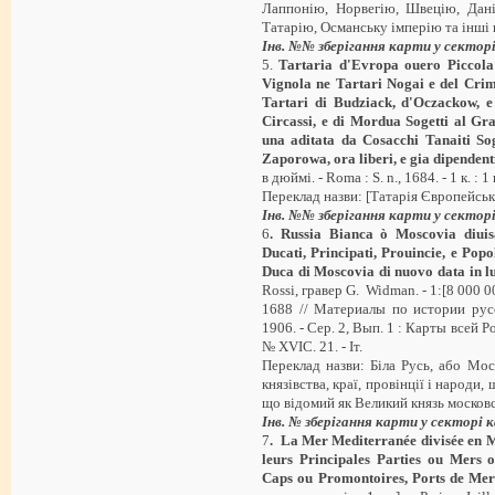
Лаппонію, Норвегію, Швецію, Дан
Татарію, Османську імперію та інші п
Інв. №№ зберігання карти у сектор
5.
Tartaria
d
'
Evropa
ouero
Piccola
Vignola
ne
Tartari
Nogai
e
del
Cri
Tartari
di
Budziack
,
d
'
Oczackow
,
e
Circassi
,
e
di
Mordua
Sogetti
al
Gr
una
aditata
da
Cosacchi
Tanaiti
Sog
Zaporowa
,
ora
liberi
,
e
gia
dipendent
в дюймі. - Roma : S. n., 1684. - 1 к. : 1
Переклад назви: [Татарія Європейськ
Інв. №№ зберігання карти у сектор
6
. Russia Bianca ò Moscovia diui
Ducati, Principati, Prouincie, e Pop
Duca di Moscovia di nuovo data in 
Rossi, гравер G. Widman. - 1:[8 000 000]
1688 // Материалы по истории русс
1906. - Сер. 2, Вып. 1 : Карты всей Р
№ XVIС. 21. - Іт.
Переклад назви: Біла Русь, або Мос
князівства, краї, провінції і народи
що відомий як Великий князь московсь
Інв. № зберігання карти у секторі
7
. La Mer Mediterranée divisée en M
leurs Principales Parties ou Mers 
Caps ou Promontoires, Ports de Mer