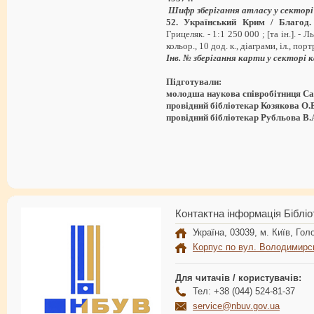
Шифр зберігання атласу у секторі
52. Український Крим / Благод.
Грицеляк. - 1:1 250 000 ; [та ін.]. - Ль
кольор., 10 дод. к., діаграми, іл., пор
Інв. № зберігання карти у секторі
Підготували:
молодша наукова співробітниця Са
провідний бібліотекар Козякова О.
провідний бібліотекар Рубльова В.
Контактна інформація Бібліо
Україна, 03039, м. Київ, Голо
Корпус по вул. Володимирс
Для читачів / користувачів:
Тел: +38 (044) 524-81-37
service@nbuv.gov.ua