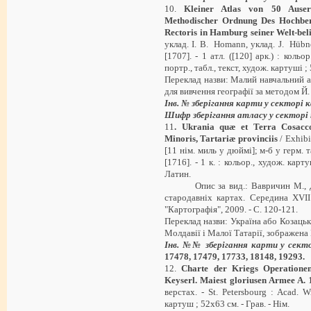
10.
Kleiner Atlas von 50 Auser
Methodischer Ordnung Des Hochbe
Rectoris in Hamburg seiner Welt-bel
уклад. I. B. Homann, уклад. J. Hübne
[1707]. - 1 атл. ([120] арк.) : кольор
портр., табл., текст, худож. картуші ; 
Переклад назви: Малий навчальний ат
для вивчення географії за методом Й
Інв. №
зберігання карти у секторі 
Шифр зберігання атласу у секторі
11
.
Ukrania quæ et Terra Cosacc
Minoris, Tartariæ provinciis
/ Exhibi
[11 нім. миль у дюймі]; м-б у герм. т
[1716]. - 1 к. : кольор., худож. карт
Латин.
Опис за вид.: Вавричин М., Даш
стародавніх картах. Середина XVII
"Картографія", 2009. - С. 120-121.
Переклад назви: Україна або Козацьк
Молдавії і Малої Татарії, зображен
Інв. №
№
зберігання карти у сек
17478, 17479, 17733, 18148, 19293
.
12.
Charte der Kriegs Operatione
Keyserl. Maiest gloriusen Armee A.
1
верстах. - St. Petersbourg : Acad. Wi
картуш ; 52х63 см. - Грав. - Нім.