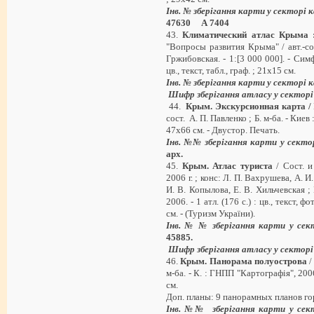
Інв. № зберігання карти у секторі
47630 А 7404
43.
Климатический атлас Крыма
"Вопросы развития Крыма" / авт.-сост
Гржибовская. - 1:[3 000 000]. - Симфе
цв., текст, табл., граф. ; 21х15 см.
Інв. № зберігання карти у секторі
Шифр зберігання атласу у секторі
44.
Крым. Экскурсионная карта /
сост. А. П. Павленко ; Б. м-ба. - Киев :
47х66 см. - Двустор. Печать.
Інв. №№ зберігання карти у секто
арх
.
45.
Крым. Атлас туриста
/ Сост. 
2006 г. ; конс: Л. П. Вахрушева, А. И
И. В. Копылова, Е. В. Хильчевская ;
2006. - 1 атл. (176 с.) : цв., текст, 
см. - (Туризм України).
Інв. № № зберігання карти у сек
45885
.
Шифр зберігання атласу у секторі
46.
Крым. Панорама полуострова
/
м-ба. - К. : ГНПП "Картографія", 2006. 
см.
Доп. планы: 9 панорамных планов г
Інв. №№ зберігання карти у сек