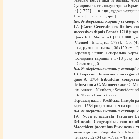
генерал порутчика и разных орд
Суворова часть полуострова Крым
и.], [1777]. - 1 к. : цв., худож. картуш
Текст: [Описание дорог].
Інв. № зберігання карти у секторі
17
.
[Carte Generale des limites ent
successives dépuis l'année 1718 jusqu'
/ [
авт
.
F. I. Maire]. - 1:[1 500 000] ; 
[Vienne]
: Б. вид-ва, [1788]. - 1 к. (4
роза, рукоп. позначка ; 66х150 см. - Г
Переклад назви: Генеральна карт
послідовна варіація з 1718 року п
військових дій.
Інв. № зберігання карти у секторі
18.
Imperium Russicum cum regionibu
quae A. 1784 tribusfolüs comparu
delineatum a C. Mannert
/ авт. C. Man
нім. милях. - Nürnberg : Schneider und
50х70 см. - Грав. - Латин.
Переклад назви: Російська імперія р
карти 1784 року з поділом на провінц
Інв. № зберігання карти у секторі
19
.
Nova et accurata Tartariae Eu
Delineatio Geographica, cum omn
Maeotidem jacentibus Provincus
/ ук
миль в дюймі. - Augustae Vindelicorum : 
печатка ; 52х64 см. - Грав. - Латин.