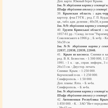
Доп. карта: Южный берег Крыма.
Інв. № зберігання карти у секторі
Шифр зберігання атласу у секторі
39.
Крымская область : адм.-терр
картогр. ф-ка ГУГК ; ред. Г. П. Курди
цв., табл. адм. деления ; 40х59, в ра
Інв. №№ зберігання карти у сектор
40.
Грунти Кримської області :
на
1957-61 рр. / Склад. ін-том "Укрземпр
Соколовського в 1966 р. ; Б. м-бу. - Київ
56х59 см
Інв. №№ зберігання карти у сек
22037, 22038, 22039, 22040
.
41.
Крым из космоса
. Снимки и ка
ред. В. К. Белюстин. - 1:500 000, 1:2
1991. - 1 к. : цв., справ. информ., 3 
26х15 см. - Двустор. печать
Снимки: Крым. – 1:250 000.
Керченский п-ов. – 1:250 000.
Симферополь. – 1:50 000.
Доп. планы: Ялта. – Б. м-ба.
Симферополь. – Б. м-ба.
Інв. № зберігання карти у секторі
Шифр зберігання атласу у секторі
42.
Автономная Республика Кры
1:850 000. - К. : ЗАО "Ин-т передовых 
; 29х42 см.