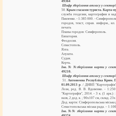
49364
Шифр зберігання атласу у секторі
50.
Крым глазами туриста. Карта-п
служба геодезии, картографии и кад
Павленко. - 1:385 000. - Симферополь 
городов, текст, справ. информ., ил
печать
Планы городов: Симферополь.
Евпатория.
Феодосия.
Севастополь.
Ялта.
Алушта.
Судак.
Керчь.
Інв. № №зберігання карти у сек
49210
.
Шифр зберігання атласу у секторі
51.
Автономна Республіка Крим. Пол
01.09.2013 р
. / ДНВП "Картографія"
Лози, ред. В. В. Вдовенко. - 1:25
"Картографія", 2014. - 3 к. (1 арк.) :
назв, 2 дод. к. ; 90х107 см, склад. 23
Дод. карти: Сімферопольська міська р
Севастопольська міська рада. – 1:100
Інв. №№ зберігання карти у сек
49374
.