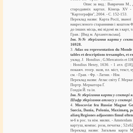
Опис за вид.: Вавричин М., Даш
стародавніх картах. Кінець XV 
"Картографія", 2004. - C. 152-153.
Переклад назви: Карта Росії, званої
накресленого стараннями і коштом Фе
до інших місць, які відомі як з карт, 
Грав.: [Вид м. Архангельська].
Інв. №№ зберігання карти у сект
16928.
3.
Atlas ou
representation du Monde Un
tables et descriptions tresamples, et e
уклад. J. Hondius ; G.Mercatoris et I.
: Hondius Henry, 1636. - 1 атл. ([18],
покажч. геогр. назв, пл. міст, текст,
см. - Грав. - Фр. - Латин. - Нім.
Переклад назви: Атлас світу Ґ. Меркат
Портр. Меркатора Ґ.
Гондія Й. та ін.
Інв. № зберігання карти у секторі
Шифр зберігання атласу у секторі
4.
Moscoviæ feu Russiæ Magnæ Gen
Suecia, Dania, Polonia, Maximæq, p
aliæq Regiones adjasentes fimul ofte
м-б в рос. та нім. милях. - Amsterdam :
картуш, компас. роза, печатка ; 52х62 
Переклад назви: Загальна карта М