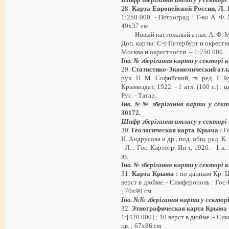
28.
Карта Европейской России, Л. 
1:250 000. - Петроград : Т-во А. Ф. Ма
49х37 см
Новый настольный атлас А. Ф. Ма
Доп. карты: С-т Петербург и окрестно
Москва и окрестности. – 1:250 000.
Інв. № зберігання карти у секторі
29.
Статистико-Экономический ат
рук. П. М. Софийский, гл. ред. Г.
Крымиздат, 1922. - 1 атл. (100 с.) : цв
Рус. - Татар.
Інв. №№ зберігання карти у сек
30172
.
Шифр зберігання атласу у секторі
30.
Геологическая карта Крыма
/ Г
И. Андрусова и др., под. общ. ред. К.
- Л. : Гос. Картогр. Ин-т, 1926. - 1 к. 
яз.
Інв. № зберігання карти у секторі
31.
Карта Крыма :
по данным Кр. Ц.С
верст в дюйме. - Симферополь : Гос-Кр
; 70х90 см.
Інв. №№ зберігання карти у сектор
32.
Этнографическая карта Крыма 
1:[420 000] ; 10 верст в дюйме. - Сим
цв. ; 67х86 см.