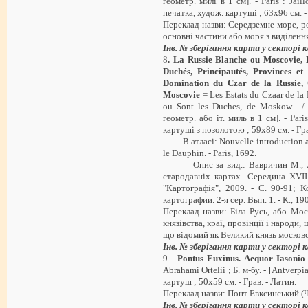
геометр. милі в 1 см]. - Paris : Jaill
печатка, худож. картуші ; 63х96 см. - 
Переклад назви: Середземне море, ро
основні частини або моря з виділення
Інв. № зберігання карти у секторі
8
. La Russie Blanche ou Moscovie, 
Duchés, Principautés, Provinces et
Domination du Czar de la Russie
Moscovie
= Les Estats du Czaar de l
ou Sont les Duches, de Moskow... /
геометр. або іт. миль в 1 см]. - Paris
картуші з позолотою ; 59х89 см. - Гра
В атласі: Nouvelle introduction a l
le Dauphin. - Paris, 1692.
Опис за вид.: Вавричин М., Даш
стародавніх картах. Середина XVII
"Картографія", 2009. - С. 90-91;
картографии. 2-я сер. Вып. 1. - К., 190
Переклад назви: Біла Русь, або Мос
князівства, краї, провінції і народи
що відомий як Великий князь московс
Інв. № зберігання карти у секторі
9.
Pontus
Euxinus
.
Aequor
Iasonio
Abrahami Ortelii ; Б. м-бу. - [Antverpiae
картуш ; 50х59 см. - Грав. - Латин.
Переклад назви: Понт Евксинський (
Інв. № зберігання карти у секторі