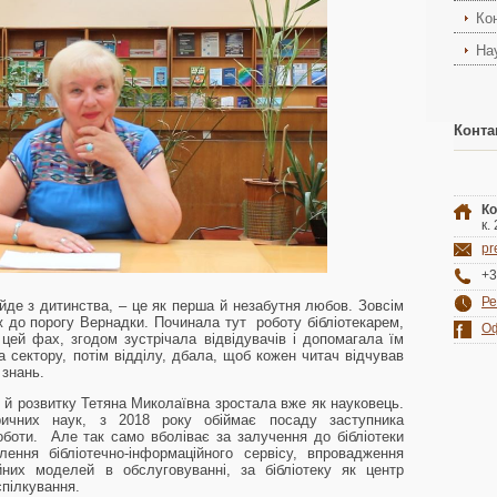
Ко
На
Конта
Ко
к.
pr
+3
Ре
йде з дитинства, – це як перша й незабутня любов. Зовсім
ж до порогу Вернадки. Починала тут роботу бібліотекарем,
Оф
ей фах, згодом зустрічала відвідувачів і допомагала їм
ка сектору, потім відділу, дбала, щоб кожен читач відчував
 знань.
 й розвитку Тетяна Миколаївна зростала вже як науковець.
ричних наук, з 2018 року обіймає посаду заступника
оботи. Але так само вболіває за залучення до бібліотеки
лення бібліотечно-інформаційного сервісу, впровадження
йних моделей в обслуговуванні, за бібліотеку як центр
спілкування.