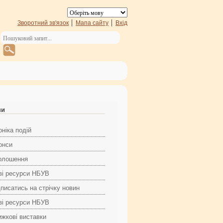
Зворотний зв'язок
Мапа сайту
Вхід
ни
ніка подій
онси
олошення
ві ресурси НБУВ
дписатись на стрічку новин
ві ресурси НБУВ
ижкові виставки