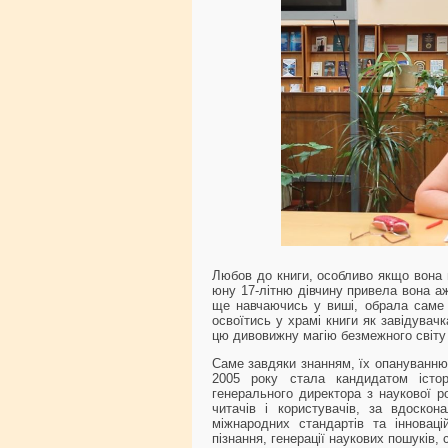
Любов до книги, особливо якщо вона 
юну 17-літню дівчину привела вона а
ще навчаючись у виші, обрала саме ц
освоїтись у храмі книги як завідувач
цю дивовижну магію безмежного світу
Саме завдяки знанням, їх опануванню
2005 року стала кандидатом істо
генерального директора з наукової р
читачів і користувачів, за вдоскона
міжнародних стандартів та інноваці
пізнання, генерації наукових пошуків, 