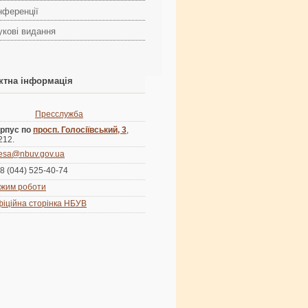
нференції
укові видання
ктна інформація
Пресслужба
рпус по
просп. Голосіївський, 3
,
 212.
esa@nbuv.gov.ua
8 (044) 525-40-74
жим роботи
іційна сторінка НБУВ