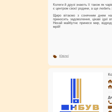
Колеги й друзі знають її також як ча
є центром своєї родини, а ще любить з
Щиро вітаємо з сонячним днем на
приносить задоволення, цікаві ідеї 
Нехай майбутнє принесе мир, відродж
мрій!
Ювілеї
Ко
Дл