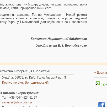
рівну жінку, привітну й щиру душею, чудову господиню, вона
емлю, квіти і прикрашає ними світ.
родження, шановна Тетяно Миколаївно! Нехай робота
втілюються в життя, колеги підтримують, а рідні радують!
ену Україну і можливості для здійснення всіх заповітних
Колектив Національної бібліотеки
України імені В. І. Вернадського
нтактна інформація Бібліотеки
» Держав
Україна, 03039, м. Київ, Голосіївський пр., 3
Корпус по вул. Володимирській
Опл
я читачів / користувачів:
Тел: +38 (044) 524-81-37
service@nbuv.gov.ua