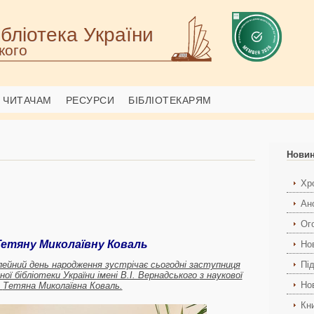
бліотека України
кого
ЧИТАЧАМ
РЕСУРСИ
БІБЛІОТЕКАРЯМ
Нови
Хро
Ан
Ог
етяну Миколаївну Коваль
Но
ілейний день народження зустрічає сьогодні заступниця
Пі
ної бібліотеки України імені В.І. Вернадського
з наукової
Но
и
Тетяна Миколаївна Коваль.
Кн