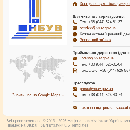
Корпус по вул. Володимирс
Для читачів / користувачів:
Тел: +38 (044) 524-81-37
service@nbuv.gov.ua
Кожен останній робочий день
Зворотний зв'язок
Приймальня директора (для о
library@nbuv.gov.ua
Тел: +38 (044) 525-81-04
Тел./факс: +38 (044) 525-56-
Пресслужба
presa@nbuv.gov.ua
Тел: +38 (044) 525-40-74
Знайти нас на Google Maps »
Технічна підтримка
:
support
Всі права захищено © 2013 - 2026 Національна бібліотека України імен
Працює на
Drupal
| За підтримки
OS Templates