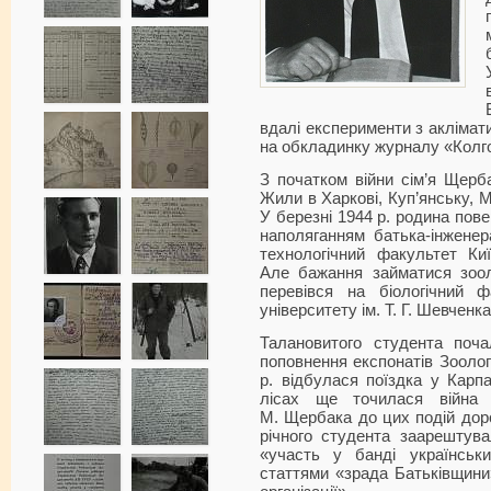
вдалі експерименти з акліматиз
на обкладинку журналу «Колго
З початком війни сім’я Щерба
Жили в Харкові, Куп’янську, Мі
У березні 1944 р. родина пов
наполяганням батька-інженер
технологічний факультет Київ
Але бажання займатися зооло
перевівся на біологічний ф
університету ім. Т. Г. Шевченка
Талановитого студента поч
поповнення експонатів Зоолог
р. відбулася поїздка у Карп
лісах ще точилася війна
М. Щербака до цих подій доро
річного студента заарештув
«участь у банді українськи
статтями «зрада Батьківщини