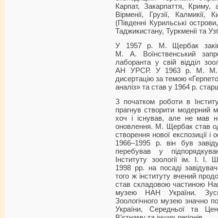
Карпат, Закарпаття, Криму, 
Вірменії, Грузії, Калмикії, К
(Південні Курильські острови
Таджикистану, Туркменії та Уз
У 1957 р. М. Щербак закі
М. А. Воїнственський зап
лаборанта у свій відділ зоол
АН УРСР. У 1963 р. М. М.
дисертацію за темою «Герпето
аналіз» та став у 1964 р. стар
З початком роботи в Інстит
прагнув створити модерний му
хоч і існував, але не мав 
оновлення. М. Щербак став одн
створення нової експозиції і 
1966–1995 р. він був завід
перебував у підпорядкуван
Інституту зоології ім. І. І
1998 рр. на посаді завідува
того ж інституту вчений про
став складовою частиною Нац
музею НАН України. Зус
Зоологічного музею значно п
України, Середньої та Цен
В’єтнаму та інших регіонів.