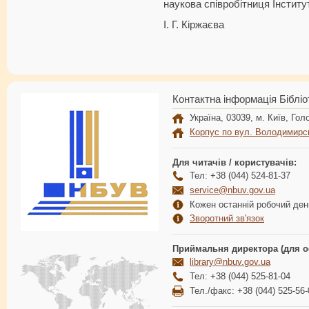
наукова співробітниця Інститу
І. Г. Кіржаєва
Контактна інформація Бібліо
Україна, 03039, м. Київ, Голо
Корпус по вул. Володимирс
Для читачів / користувачів:
Тел: +38 (044) 524-81-37
service@nbuv.gov.ua
Кожен останній робочий день
Зворотний зв'язок
Приймальня директора (для о
library@nbuv.gov.ua
Тел: +38 (044) 525-81-04
Тел./факс: +38 (044) 525-56-