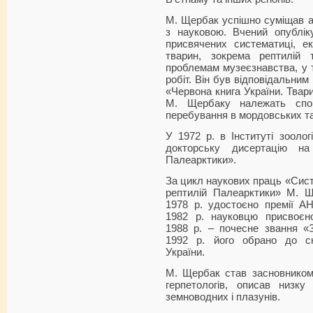
М. Щербак успішно суміщав а
з науковою. Вчений опублік
присвячених систематиці, ек
тварин, зокрема рептилій 
проблемам музеєзнавства, у 
робіт. Він був відповідальним
«Червона книга України. Твари
М. Щербаку належать спог
перебування в мордовських т
У 1972 р. в Інституті зоол
докторську дисертацію н
Палеарктики».
За цикл наукових праць «Сист
рептилій Палеарктики» М. 
1978 р. удостоєно премії А
1982 р. науковцю присвоєн
1988 р. – почесне звання «
1992 р. його обрано до ск
України.
М. Щербак став засновником 
герпетологів, описав низку
земноводних і плазунів.