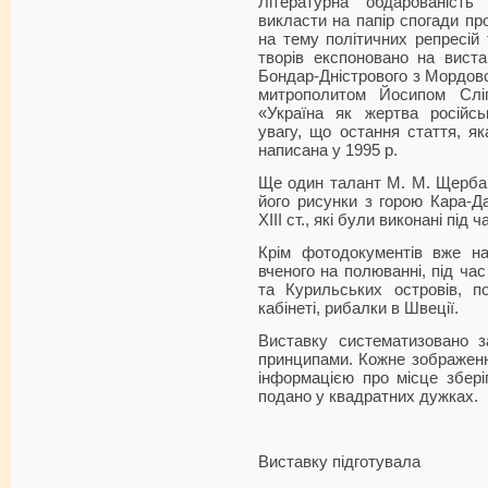
Літературна обдарованіс
викласти на папір спогади пр
на тему політичних репресій 
творів експоновано на виста
Бондар-Дністрового з Мордовс
митрополитом Йосипом Сліп
«Україна як жертва російсь
увагу, що остання стаття, як
написана у 1995 р.
Ще один талант М. М. Щербак
його рисунки з горою Кара-Д
ХІІІ ст., які були виконані під
Крім фотодокументів вже н
вченого на полюванні, під час
та Курильських островів, п
кабінеті, рибалки в Швеції.
Виставку систематизовано з
принципами. Кожне зображенн
інформацією про місце збері
подано у квадратних дужках.
Виставку підготувала