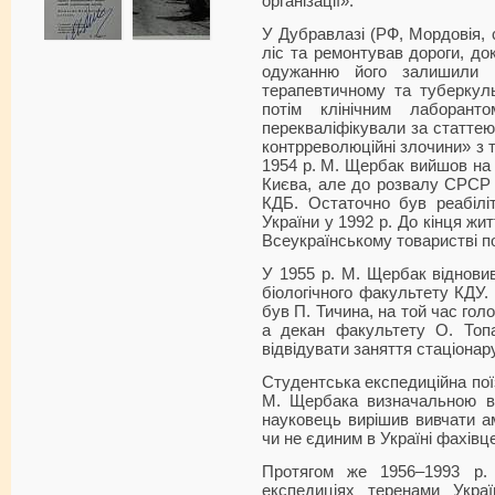
організації».
У Дубравлазі (РФ, Мордовія,
ліс та ремонтував дороги, до
одужанню його залишили 
терапевтичному та туберкул
потім клінічним лаборант
перекваліфікували за статте
контрреволюційні злочини» з т
1954 р. М. Щербак вийшов на 
Києва, але до розвалу СРСР 
КДБ. Остаточно був реабілі
України у 1992 р. До кінця ж
Всеукраїнському товаристві по
У 1955 р. М. Щербак відновив
біологічного факультету КДУ.
був П. Тичина, на той час гол
а декан факультету О. Топ
відвідувати заняття стаціонару
Студентська експедиційна пої
М. Щербака визначальною в о
науковець вирішив вивчати ам
чи не єдиним в Україні фахівце
Протягом же 1956–1993 р
експедиціях теренами Украї