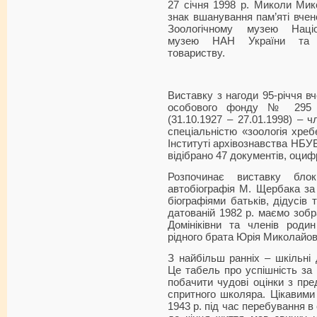
27 січня 1998 р. Миколи Ми
знак вшанування пам’яті вчен
Зоологічному музею Націо
музею НАН України та Ук
товариству.
Виставку з нагоди 95-річчя в
особового фонду № 295 
(31.10.1927 – 27.01.1998) – 
спеціальністю «зоологія хреб
Інституті архівознавства НБУ
відібрано 47 документів, оци
Розпочинає виставку блок
автобіографія М. Щербака за 
біографіями батьків, дідусів 
датованій 1982 р. маємо зобр
Домініківни та членів род
рідного брата Юрія Миколайов
З найбільш ранніх – шкільні
Це табель про успішність за 
побачити чудові оцінки з пре
спритного школяра. Цікавими 
1943 р. під час перебування в 