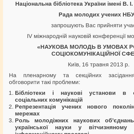
Національна бібліотека України імені В. І
Рада молодих учених НБ
запрошують Вас прийняти уча
ІV міжнародній науковій конференції м
«
НАУКОВА МОЛОДЬ В УМОВАХ 
СОЦІОКОМУНІКАЦІЙНОЇ СФ
Київ, 16 травня 2013 р.
На пленарному та секційних засідання
обговорити такі проблеми:
Бібліотеки і наукові установи в 
соціальних комунікацій
Репрезентація учених нового поколі
мережах
Роль молодіжних наукових об’єднань
української науки у вітчизняному
інформаційному просторі