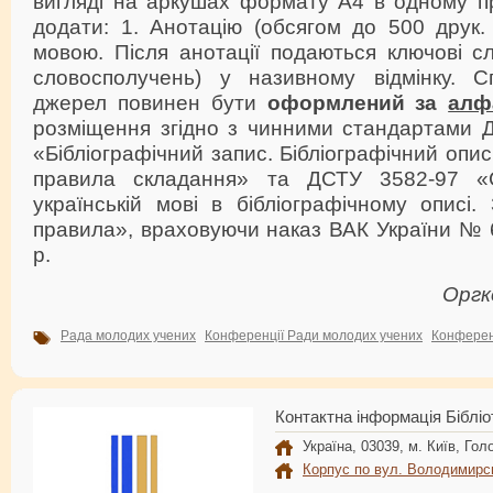
вигляді на аркушах формату А4 в одному пр
додати: 1. Анотацію (обсягом до 500 друк. 
мовою. Після анотації подаються ключові с
словосполучень) у називному відмінку. С
джерел повинен бути
оформлений за
алф
розміщення згідно з чинними стандартами 
«Бібліографічний запис. Бібліографічний опис
правила складання» та ДСТУ 3582-97 «
українській мові в бібліографічному описі.
правила», враховуючи наказ ВАК України № 6
р.
Оргк
Рада молодих учених
Конференції Ради молодих учених
Конферен
Контактна інформація Бібліо
Україна, 03039, м. Київ, Голо
Корпус по вул. Володимирс