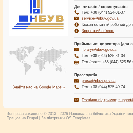
Для читачів / користувачів:
Тел: +38 (044) 524-81-37
service@nbuv.gov.ua
Кожен останній робочий день
Зворотний зв'язок
Приймальня директора (для о
library@nbuv.gov.ua
Тел: +38 (044) 525-81-04
Тел./факс: +38 (044) 525-56-
Пресслужба
presa@nbuv.gov.ua
Тел: +38 (044) 525-40-74
Знайти нас на Google Maps »
Технічна підтримка
:
support
Всі права захищено © 2013 - 2026 Національна бібліотека України імен
Працює на
Drupal
| За підтримки
OS Templates