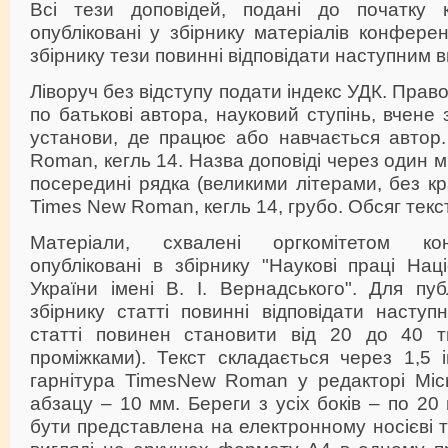
Всі тези доповідей, подані до початку к
опубліковані у збірнику матеріалів конференц
збірнику тези повинні відповідати наступним 
Ліворуч без відступу подати індекс УДК. Право
по батькові автора, науковий ступінь, вчене
установи, де працює або навчається авто
Roman, кегль 14. Назва доповіді через один 
посередині рядка (великими літерами, без кр
Times New Roman, кегль 14, грубо. Обсяг текс
Матеріали, схвалені оргкомітетом кон
опубліковані в збірнику "Наукові праці Наці
України імені В. І. Вернадського". Для пуб
збірнику статті повинні відповідати насту
статті повинен становити від 20 до 40 тис
проміжками). Текст складається через 1,5 і
гарнітура TimesNew Roman у редакторі Micr
абзацу – 10 мм. Береги з усіх боків – по 20
бути представлена на електронному носієві 