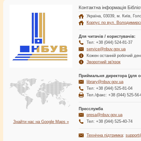
Контактна інформація Бібліо
Україна, 03039, м. Київ, Голо
Корпус по вул. Володимирс
Для читачів / користувачів:
Тел: +38 (044) 524-81-37
service@nbuv.gov.ua
Кожен останній робочий день
Зворотний зв'язок
Приймальня директора (для о
library@nbuv.gov.ua
Тел: +38 (044) 525-81-04
Тел./факс: +38 (044) 525-56-
Пресслужба
presa@nbuv.gov.ua
Тел: +38 (044) 525-40-74
Знайти нас на Google Maps »
Технічна підтримка
:
support