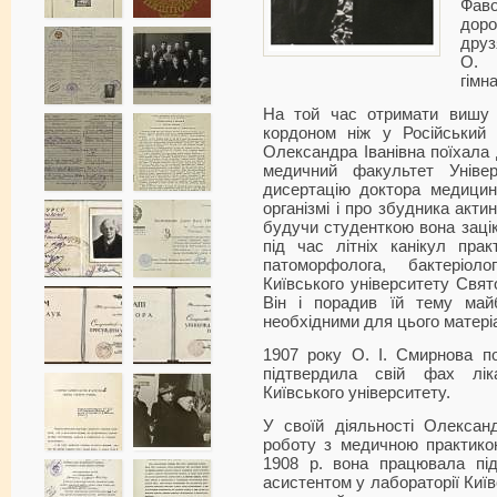
Фа
доро
друз
О. 
гімна
На той час отримати вишу о
кордоном ніж у Російський 
Олександра Іванівна поїхала д
медичний факультет Уніве
дисертацію доктора медицин
організмі і про збудника акти
будучи студенткою вона зацік
під час літніх канікул пра
патоморфолога, бактеріол
Київського університету Свят
Він і порадив їй тему майб
необхідними для цього матері
1907 року О. І. Смирнова по
підтвердила свій фах лі
Київського університету.
У своїй діяльності Олексан
роботу з медичною практико
1908 р. вона працювала під
асистентом у лабораторії Київс