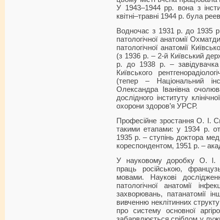
У 1943–1944 рр. вона з інст
квітні–травні 1944 р. була ре
Водночас з 1931 р. до 1935 р
патологічної анатомії Охматд
патологічної анатомії Київськ
(з 1936 р. – 2-й Київський де
р. до 1938 р. – завідувачка
Київського рентгенорадіологі
(тепер – Національний ін
Олександра Іванівна очолюва
дослідного інституту клінічн
охорони здоров’я УРСР.
Професійне зростання О. І. С
такими етапами: у 1934 р. о
1935 р. – ступінь доктора мед
кореспондентом, 1951 р. – ак
У науковому доробку О. І. 
праць російською, француз
мовами. Наукові досліджен
патологічної анатомії інфек
захворювань, патанатомії ін
вивченню неклітинних структу
про систему основної аргір
забарвлюється сріблом у лужн