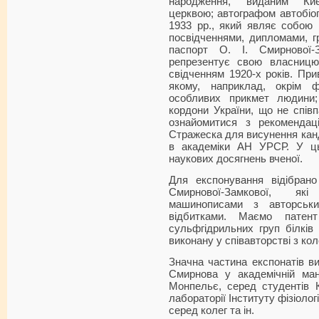
народження, виданим Киє
церквою; автографом автобіог
1933 рр., який являє собою 
посвідченнями, дипломами, г
паспорт О. І. Смирнової-
репрезентує свою власницю
свідченням 1920-х років. Пр
якому, наприклад, окрім ф
особливих прикмет людини;
кордони України, що не співп
ознайомитися з рекоменда
Стражеска для висунення канд
в академіки АН УРСР. У ць
наукових досягнень вченої.
Для експонування відібрано
Смирнової-Замкової, як
машинописами з авторськ
відбитками. Маємо пате
сульфгідрильних груп білків 
виконану у співавторстві з ко
Значна частина експонатів ви
Смирнова у академічній мант
Монпельє, серед студентів К
лабораторії Інституту фізіолог
серед колег та ін.