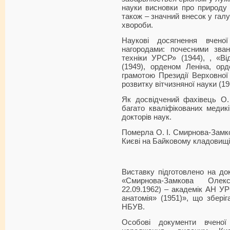
науки висновки про природу 
також – значний внесок у галу
хвороби.
Наукові досягнення вчено
нагородами: почесними зва
техніки УРСР» (1944), , «В
(1949), орденом Леніна, о
грамотою Президії Верховної
розвитку вітчизняної науки (19
Як досвідчений фахівець О. 
багато кваліфікованих медикі
докторів наук.
Померла О. І. Смирнова-Замко
Києві на Байковому кладовищі
Виставку підготовлено на д
«Смирнова-Замкова Олекс
22.09.1962) – академік АН УР
анатомія» (1951)», що зберіг
НБУВ.
Особові документи вченої