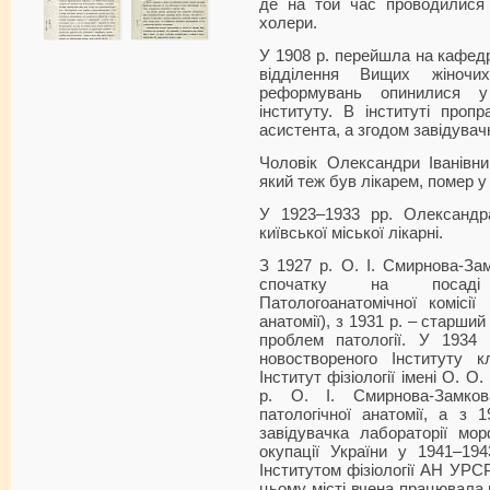
де на той час проводилися 
холери.
У 1908 р. перейшла на кафедр
відділення Вищих жіночи
реформувань опинилися у
інституту. В інституті про
асистента, а згодом завідувач
Чоловік Олександри Іванівн
який теж був лікарем, помер у 
У 1923–1933 рр. Олександра
київської міської лікарні.
З 1927 р. О. І. Смирнова-З
спочатку на посаді 
Патологоанатомічної комісії
анатомії), з 1931 р. – старший
проблем патології. У 1934
новоствореного Інституту кл
Інститут фізіології імені О. 
р. О. І. Смирнова-Замков
патологічної анатомії, а з 
завідувачка лабораторії мор
окупації України у 1941–19
Інститутом фізіології АН УРС
цьому місті вчена працювала п