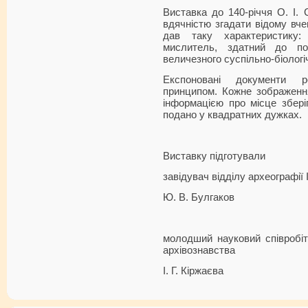
Виставка до 140-річчя О. І. 
вдячністю згадати відому вче
дав таку характеристику
мислитель, здатний до по
величезного суспільно-біологі
Експоновані документи р
принципом. Кожне зображенн
інформацією про місце збері
подано у квадратних дужках.
Виставку підготували
завідувач відділу археографії
Ю. В. Булгаков
молодший науковий співробітн
архівознавства
І. Г. Кіржаєва