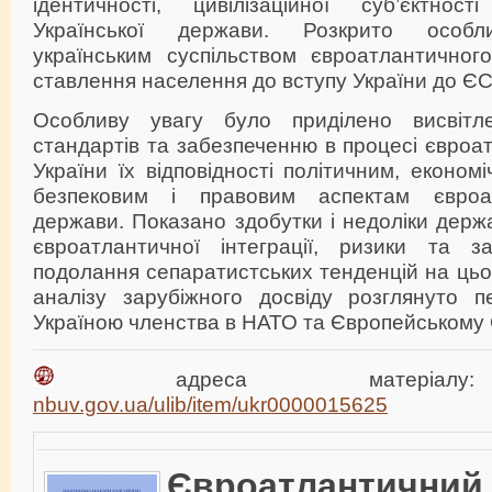
ідентичності, цивілізаційної суб’єктнос
Української держави. Розкрито особли
українським суспільством євроатлантичного
ставлення населення до вступу України до ЄС
Особливу увагу було приділено висвітл
стандартів та забезпеченню в процесі євроат
України їх відповідності політичним, економ
безпековим і правовим аспектам євроа
держави. Показано здобутки і недоліки держ
євроатлантичної інтеграції, ризики та за
подолання сепаратистських тенденцій на цьо
аналізу зарубіжного досвіду розглянуто п
Україною членства в НАТО та Європейському 
адреса матері
nbuv.gov.ua/ulib/item/ukr0000015625
Євроатлантичн