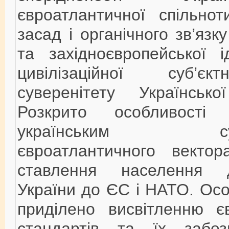
євроатлантичної спільноти
засад і органічного зв’язку
та західноєвропейської ід
цивілізаційної суб’є
суверенітету Українсько
Розкрито особливості 
українським сусп
євроатлантичного вектор
ставлення населення 
України до ЄС і НАТО. Осо
приділено висвітленню є
стандартів та їх забе