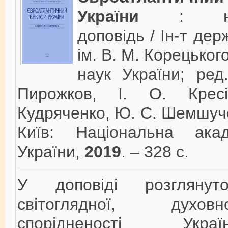
України
: на
доповідь / Ін-т дер
ім. В. М. Корецьког
наук України; ред.
Пирожков, І. О. Крес
Кудряченко, Ю. С. Шемшуче
Київ: Національна ака
України,
2019
. – 328 c.
У доповіді розглянут
світоглядної, духовно-
спорідненості Ук