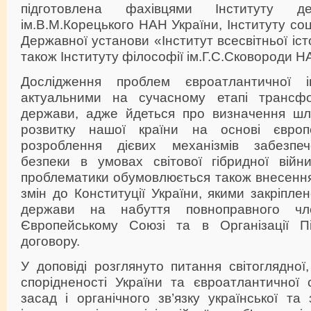
підготовлена фахівцями Інституту 
ім.В.М.Корецького НАН України, Інституту соц
Державної установи «Інститут всесвітньої іст
також Інституту філософії ім.Г.С.Сковороди Н
Дослідження проблем євроатлантичної і
актуальними на сучасному етапі трансфор
держави, адже йдеться про визначення шлях
розвитку нашої країни на основі європе
розроблення дієвих механізмів забезпеч
безпеки в умовах світової гібридної війни
проблематики обумовлюється також внесення
змін до Конституції України, якими закріпле
держави на набуття повноправного чл
Європейському Союзі та в Організації Пі
договору.
У доповіді розглянуто питання світоглядної,
спорідненості України та євроатлантичної с
засад і органічного зв’язку української та 