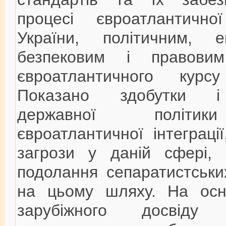
процесі євроатлантичної
України, політичним, ек
безпековим і правови
євроатлантичного курс
Показано здобутки і
державної політи
євроатлантичної інтеграці
загрози у даній сфері, 
подолання сепаратистськи
на цьому шляху. На осно
зарубіжного досвіду 