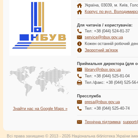
Україна, 03039, м. Київ, Голо
Корпус по вул. Володимирс
Для читачів / користувачів:
Тел: +38 (044) 524-81-37
service@nbuv.gov.ua
Кожен останній робочий день
Зворотний зв'язок
Приймальня директора (для о
library@nbuv.gov.ua
Тел: +38 (044) 525-81-04
Тел./факс: +38 (044) 525-56-
Пресслужба
presa@nbuv.gov.ua
Тел: +38 (044) 525-40-74
Знайти нас на Google Maps »
Технічна підтримка
:
support
Всі права захищено © 2013 - 2026 Національна бібліотека України імен