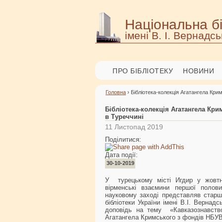
Національна бі
імені В. І. Вернадсь
ПРО БІБЛІОТЕКУ
НОВИНИ
Головна
› Бібліотека-колекція Агатангела Кри
Бібліотека-колекція Агатангела Кр
в Туреччині
11 Листопад 2019
Поділитися:
Дата події:
30-10-2019
У турецькому місті Игдир у жовтні
вірменські взаємини першої полов
науковому заході представляв старши
бібліотеки України імені В.І. Вернад
доповідь на тему «Кавказознавство 
Агатангела Кримського з фондів НБУВ