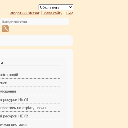
Зворотний зв'язок
Мапа сайту
Вхід
ни
ніка подій
онси
олошення
ві ресурси НБУВ
дписатись на стрічку новин
ві ресурси НБУВ
ижкові виставки