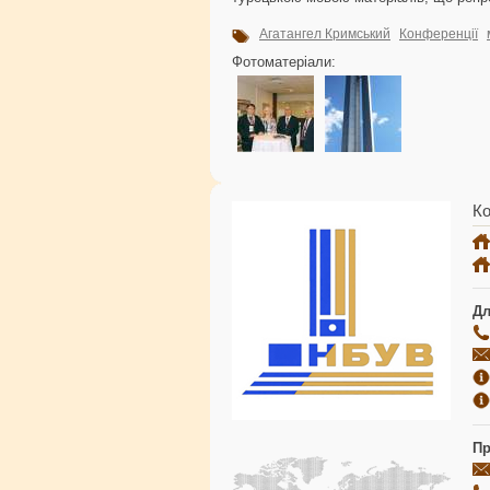
Агатангел Кримський
Конференції
Фотоматеріали:
Ко
Дл
Пр