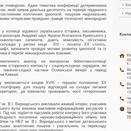
Ко
ком очевидною. Адже тематика конференції детермінована
ом, який тривав декілька десятиліть на теренах південного
На
отистоянням політичних ідеологій, пошуком національних
овими інтересами провідних гравців тогочасної міжнародної
і у колекції відомого українського історика, письменника,
Конта
рганізаторів Академії наук України Агатангела Кримського у
онволютних сегментів, дають можливість об’єктивно
у ситуацію у регіоні кінця ХІХ – початку ХХ століть,
афт, визначити провідні мотиви розвитку ідеологій та їх
мки й перебіг міжнаціональних взаємин.
Го
пр
матичного аналізу на матеріалах бібліотеки-колекції
к.
ням історичного контексту і соціокультурних парадигм, які
В
 північно-східної частини Османської імперії у період
бі
на Кавказі.
+3
іку визначаються кінцем ХVІІІ – першою половиною ХХ
В
 платформу для пошуку відповідей на складні питання
вл
ериторіях, де компактно проживають носії гетерогенних
+3
Чи
+3
ім. В.І. Вернадського викликали жвавий інтерес учасників
мського була визнана важливим інформаційним ресурсом з
Ре
. Під час підбиття підсумків роботи конгресу його учасники
Чи
Ре
хідності посилення науково-інформаційного обміну між
ліки та НБУ ім. В.І. Вернадського з метою детальнішого
ьших аналітичних пошуків і узагальнень та перекладу
езентують окреслену проблематику.