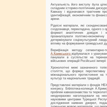
Актуальність його виступу була ціл
складним історико-політичним дискурс
Кавказу і відзначався трагічним пр
ідентифікацій, економічним та фінанс
арени.
Рідкісні матеріали, які сконденсован
сходознавця, перекладача, одного з о
форматі аналітичних довідок і к
проаналізувати політико-економічн
детермінувати соціокультурний ландш
впливу на формування громадської ду
Верифікація методу сегментарно-те
А.Кримського
відбувалася з урахуван
панували в суспільстві на теренах
військових операцій Російської імперії 
Хронологічні межі зазначеного топ
століття, що формує перспективну
міжнаціонального протистояння на т
культур та національних традицій.
Представлені матеріали з фондів НБУ 
конгресу. Бібліотека-колекція А.Кри
проблем кавказознавства та тюркології
неодноразово наголошували на необ
науковими центрами Турецької Респуб
дослідження наявних джерел, подал
турецькою мовою матеріалів, що репр