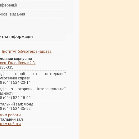
нференції
укові видання
ктна інформація
Інститут бібліотекознавства
ловний корпус по
осп. Голосіївський 3
,
 333-335.
ідділ теорії та методології
бліотечної справи
8 (044) 524-23-14
ідділ з охорони інтелектуальної
асності
8 (044) 524-19-92
тальний зал: Фонд
8 (044) 524-35-92
жим роботи
тальний зал
жим роботи