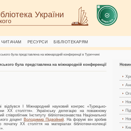
бліотека України
кого
ЧИТАЧАМ
РЕСУРСИ
БІБЛІОТЕКАРЯМ
мського була представлена на міжнародній конференції в Туреччині
имського була представлена на міжнародній конференції
Нови
Хро
Ан
Ог
Но
 відбувся І Міжнародний науковий конгрес «Турецько-
Пі
ини ХХ століття». Українську делегацію на поважному
й співробітник Інституту бібліотекознавства Національної
Но
ського доцент
Володимир Підвойний
. На форумі він зробив
початку ХХ століття на матеріалах бібліотеки-колекції
Кн
».