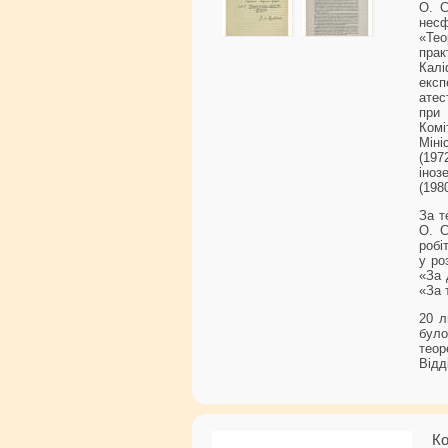
О. С
несф
«Те
пра
Кал
експ
атес
при
Комі
Міні
(197
іноз
(1980
За т
О. С
робі
у ро
«За 
«За 
20 л
було
теор
Відд
Ко