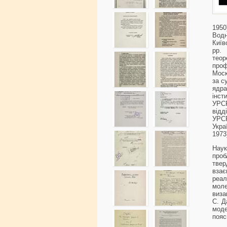
1950
Вод
Київ
рр.
теор
проф
Моск
за с
ядра
інст
УРС
відд
УРС
Укра
1973
Нау
проб
твер
взає
реа
мол
виза
С. Д
мод
пояс