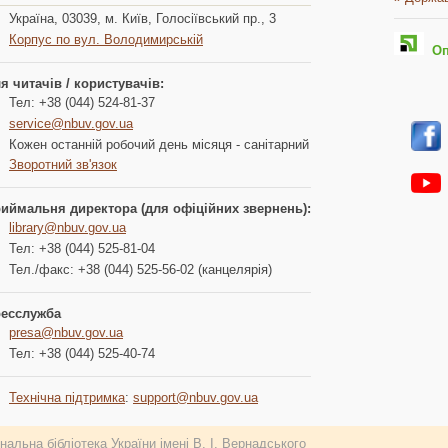
Україна, 03039, м. Київ, Голосіївський пр., 3
Корпус по вул. Володимирській
Опл
я читачів / користувачів:
Тел: +38 (044) 524-81-37
service@nbuv.gov.ua
Кожен останній робочий день місяця - санітарний
Зворотний зв'язок
иймальня директора (для офіційних звернень):
library@nbuv.gov.ua
Тел: +38 (044) 525-81-04
Тел./факс: +38 (044) 525-56-02 (канцелярія)
есслужба
presa@nbuv.gov.ua
Тел: +38 (044) 525-40-74
Технічна підтримка
:
support@nbuv.gov.ua
альна бібліотека України імені В. І. Вернадського