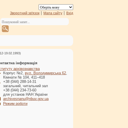
Зворотний зв'язок
Мапа сайту
Вхід
12-19.02.1993)
онтактна інформація
ституту архівознавства
Корпус №2,
вул. Володимирська 62
,
Кімнати № 104, 411–418
+38 (044) 288-14-31
загальний, читальний зал
+38 (044) 234-73-60
для установ НАН України
archivesnanu@nbuv.gov.ua
Режим роботи