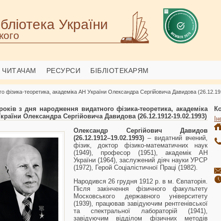
бліотека України
кого
ЧИТАЧАМ
РЕСУРСИ
БІБЛІОТЕКАРЯМ
го фізика-теоретика, академіка АН України Олександра Сергійовича Давидова (26.12.19
років з дня народження видатного фізика-теоретика, академіка
К
країни Олександра Сергійовича Давидова (26.12.1912-19.02.1993)
Ін
Олександр Сергійович Давидов
(26.12.1912–19.02.1993)
– видатний вчений,
фізик, доктор фізико-математичних наук
(1949), професор (1951), академік АН
України (1964), заслужений діяч науки УРСР
(1972), Герой Соціалістичної Праці (1982).
Народився 26 грудня 1912 р. в м. Євпаторія.
Після закінчення фізичного факультету
Московського державного університету
(1939), працював завідуючим рентгенівської
та спектральної лабораторій (1941),
завідуючим відділом фізичних методів