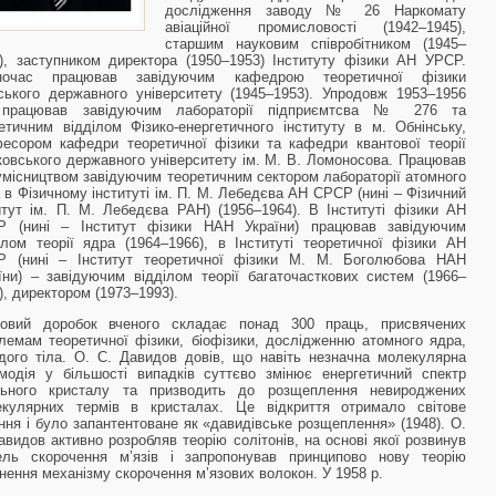
дослідження заводу № 26 Наркомату
авіаційної промисловості (1942–1945),
старшим науковим співробітником (1945–
), заступником директора (1950–1953) Інституту фізики АН УРСР.
ночас працював завідуючим кафедрою теоретичної фізики
ського державного університету (1945–1953). Упродовж 1953–1956
 працював завідуючим лабораторії підприємтсва № 276 та
етичним відділом Фізико-енергетичного інституту в м. Обнінську,
есором кафедри теоретичної фізики та кафедри квантової теорії
овського державного університету ім. М. В. Ломоносова. Працював
умісництвом завідуючим теоретичним сектором лабораторії атомного
 в Фізичному інституті ім. П. М. Лебедєва АН СРСР (нині – Фізичний
итут ім. П. М. Лебедєва РАН) (1956–1964). В Інституті фізики АН
Р (нині – Інститут фізики НАН України) працював завідуючим
ілом теорії ядра (1964–1966), в Інституті теоретичної фізики АН
Р (нині – Інститут теоретичної фізики М. М. Боголюбова НАН
їни) – завідуючим відділом теорії багаточасткових систем (1966–
), директором (1973–1993).
ковий доробок вченого складає понад 300 праць, присвячених
лемам теоретичної фізики, біофізики, дослідженню атомного ядра,
дого тіла. О. С. Давидов довів, що навіть незначна молекулярна
модія у більшості випадків суттєво змінює енергетичний спектр
льного кристалу та призводить до розщеплення невироджених
екулярних термів в кристалах. Це відкриття отримало світове
ння і було запантентоване як «давидівське розщеплення» (1948). О.
авидов активно розробляв теорію солітонів, на основі якої розвинув
ель скорочення м’язів і запропонував принципово нову теорію
нення механізму скорочення м’язових волокон. У 1958 р.