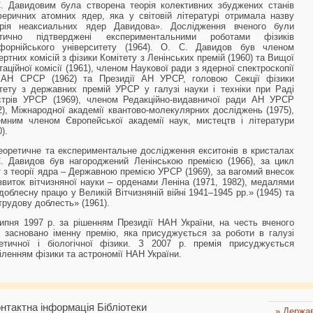
. Давидовим була створена теорія колективних збуджених станів
еричних атомних ядер, яка у світовій літературі отримала назву
орія неаксиальних ядер Давидова». Дослідження вченого були
ктично підтверджені експериментальними роботами фізиків
іфорнійського університету (1964). О. С. Давидов був членом
ертних комісій з фізики Комітету з Ленінських премій (1960) та Вищої
таційної комісії (1961), членом Наукової ради з ядерної спектроскопії
 АН СРСР (1962) та Президії АН УРСР, головою Секції фізики
тету з державних премій УРСР у галузі науки і техніки при Раді
стрів УРСР (1969), членом Редакційно-видавничої ради АН УРСР
2), Міжнародної академії квантово-молекулярних досліджень (1975),
емним членом Європейської академії наук, мистецтв і літератури
).
еоретичне та експериментальне дослідження екситонів в кристалах
. Давидов був нагороджений Ленінською премією (1966), за цикл
т з теорії ядра – Державною премією УРСР (1969), за вагомий внесок
звиток вітчизняної науки – орденами Леніна (1971, 1982), медалями
доблесну працю у Великій Вітчизняній війні 1941–1945 рр.» (1945) та
трудову доблесть» (1961).
ипня 1997 р. за рішенням Президії НАН України, на честь вченого
 засновано іменну премію, яка присуджується за роботи в галузі
етичної і біологічної фізики. З 2007 р. премія присуджується
іленням фізики та астрономії НАН України.
нтактна інформація Бібліотеки
» Держав