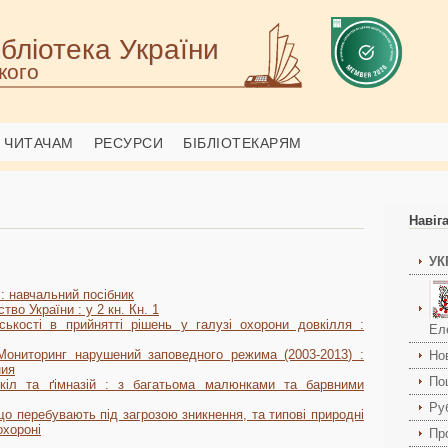
бліотека України
кого
ЧИТАЧАМ
РЕСУРСИ
БІБЛІОТЕКАРЯМ
Навіг
УК
 : навчальний посібник
тво України : у 2 кн. Кн. 1
ькості в прийнятті рішень у галузі охорони довкілля :
Ел
Мониторинг нарушений заповедного режима (2003-2013) :
Но
ния
По
кіл та ґімназій : з багатьома малюнками та барвними
Ру
, що перебувають під загрозою зникнення, та типові природні
охороні
Пр