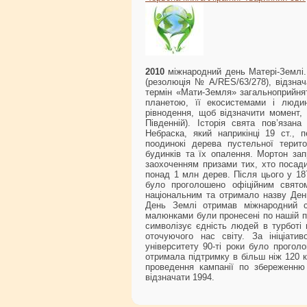
2010
міжнародний день Матері-Землі
(резолюція № A/RES/63/278), відзнач
термін «Мати-Земля» загальноприйнят
планетою, її екосистемами і люди
рівнодення, щоб відзначити момент, к
Південній). Історія свята пов’яза
Небраска, який наприкінці 19 ст.,
поодинокі дерева пустельної терит
будинків та їх опалення. Мортон зап
заохоченням призами тих, хто посад
понад 1 млн дерев. Після цього у 18
було проголошено офіційним свято
національним та отримало назву День
День Землі отримав міжнародний ст
малюнками були пронесені по нашій п
символізує єдність людей в турботі 
оточуючого нас світу. За ініціати
університету 90-ті роки було прогол
отримала підтримку в більш ніж 120 к
проведення кампанії по збереженню 
відзначати 1994.