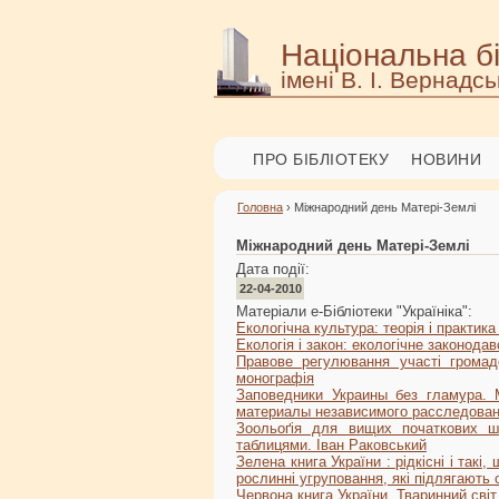
Національна бі
імені В. І. Вернадсь
ПРО БІБЛІОТЕКУ
НОВИНИ
Головна
› Міжнародний день Матері-Землі
Міжнародний день Матері-Землі
Дата події:
22-04-2010
Матеріали е-Бібліотеки "Україніка":
Екологічна культура: теорія і практика
Екологія і закон: екологічне законодавс
Правове регулювання участі громадс
монографія
Заповедники Украины без гламура. 
материалы независимого расследова
Зоольоґія для вищих початкових ш
таблицями. Іван Раковський
Зелена книга України : рідкісні і такі
рослинні угруповання, які підлягають 
Червона книга України. Тваринний світ