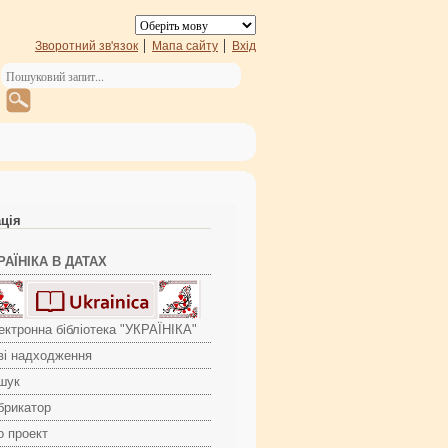
Зворотний зв'язок
Мапа сайту
Вхід
ація
РАЇНІКА В ДАТАХ
ектронна бібліотека "УКРАЇНІКА"
ві надходження
шук
брикатор
о проект