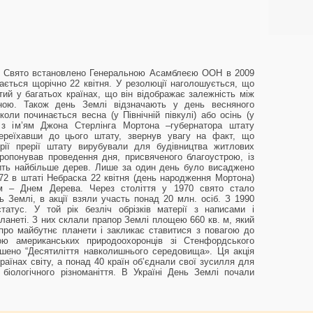
. Свято встановлено Генеральною Асамблеєю ООН в 2009
ається щорічно 22 квітня. У резолюції наголошується, що
ий у багатьох країнах, що він відображає залежність між
ною. Також день Землі відзначають у день весняного
оли починається весна (у Північній півкулі) або осінь (у
на з ім’ям Джона Стерлінга Мортона –губернатора штату
 переїхавши до цього штату, звернув увагу на факт, що
орії прерії штату вирубували для будівництва житлових
ропонував проведення дня, присвяченого благоустрою, із
ить найбільше дерев. Лише за один день було висаджено
72 в штаті Небраска 22 квітня (день народження Мортона)
м – Днем Дерева. Через століття у 1970 свято стало
 Землі, в акції взяли участь понад 20 млн. осіб. З 1990
атус. У той рік безліч обрізків матерії з написами і
ланеті. З них склали прапор Землі площею 660 кв. м, який
про майбутнє планети і закликає ставитися з повагою до
вою американських природоохоронців зі Стенфордського
ошено “Десятиліття навколишнього середовища». Ця акція
раїнах світу, а понад 40 країн об’єднали свої зусилля для
біологічного різноманіття. В Україні День Землі почали