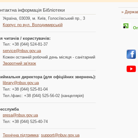
нтактна інформація Бібліотеки
» Держав
Україна, 03039, м. Київ, Голосіївський пр., 3
Корпус по вул. Володимирській
Опл
я читачів / користувачів:
Тел: +38 (044) 524-81-37
service@nbuv.gov.ua
Кожен останній робочий день місяця - санітарний
Зворотний зв'язок
иймальня директора (для офіційних звернень):
library@nbuv.gov.ua
Тел: +38 (044) 525-81-04
Тел./факс: +38 (044) 525-56-02 (канцелярія)
есслужба
presa@nbuv.gov.ua
Тел: +38 (044) 525-40-74
Технічна підтримка
:
support@nbuv.gov.ua