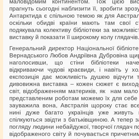
маловідомим континентом. Тож цією ви
прагнуть сьогодні наблизити її, зробити зро
Антарктида є спільною темою як для Австралії
оскільки обидві країни мають там свої с
подякувала колективу бібліотеки за можливіс
виставку й показати її широкому колу глядачів
Генеральний директор Національної бібліотек
Вернадського Любов Андріївна Дубровіна щир
наголосивши, що стіни бібліотеки наче
відкриваючи чудові краєвиди, і навіть у х
експозиція дає можливість душею відчути т
дивовижна виставка – кожен сюжет є виход
світ, відображенням материків, як нам мало 
представленим роботам можемо їх для себе в
зауважила вона, Австралія щороку стає все
нині дуже багато українців уже живуть 
спілкуються звідти з батьківщиною. А тепер 
погляду людини небайдужої, творчої глядач 
відображеного світу й почувається причетни