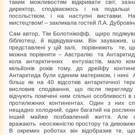
таким можливостям відкривати світ, зазн
директор, сподіваємось і на подальші 
посольством, і на наступні виставки. Н
мистецтвом! – закликала гостей Л.А. Дубровін
Сам автор, Тім Болотнікофф, щиро подякува
бібліотеці, й відвідувачам. Він зауважив,
представлені у цій залі, порівнюють те, щ
можна порівняти – Австралію та Антарктиду
кола антарктичних ентузіастів, мало ко
мільйонів років тому, до дрейфу контине
Антарктида були єдиним материком, і нині 
більш як на 40 відсотків антарктичної тер
висловив сподівання, що після перегляду
відчують помічені ним спільні особливості в
протилежних континентах. Один з них с
нещадно холодний, один багатий на рослинни
інший майже позбавлений життя. Але о
вражають неосяжністю простору та дивови
В окремих роботах він відобразив те, що