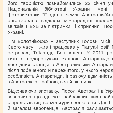
його творчістю познайомились 22 січня уч
Національній бібліотеці України імені 
фотовиставки "Південні землі: Австралія/Ан
організована відділом міжнародної інформ
зв’язків НБУВ за підтримки і сприяння Пос
Україні.
Тім Болотнікофф – заступник Голови Місії А
Свого часу жив і працював у Папуа-Новій Г
островах, Таїланді, Бангладеш. У 2011 роц
тижнів, подорожуючи східною Антарктидою,
дослідних станцій в Австралійській Антаркти
після побаченого й пережитого, у нього наро
особливість Антарктиди, її разючу відмінність
з Австралією, країною, в якій він виріс.
Відкриваючи виставку, Посол Австралії в Укр
зазначила, що однією з найважливіших і найц
є представництво культури свої країни. Для ба
й загалом європейців, Австралія залишаєть