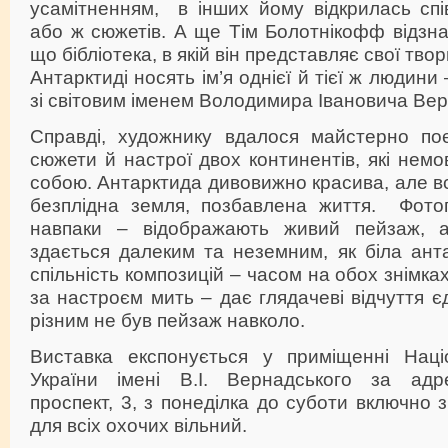
усамітненням, в інших йому відкрилась спі
або ж сюжетів. А ще Тім Болотнікофф відзна
що бібліотека, в якій він представляє свої твори
Антарктиді носять ім’я однієї й тієї ж людини
зі світовим іменем Володимира Івановича Вер
Справді, художнику вдалося майстерно поє
сюжети й настрої двох континентів, які немо
собою. Антарктида дивовижно красива, але в
безплідна земля, позбавлена життя. Фото
навпаки – відображають живий пейзаж, 
здається далеким та неземним, як біла ант
спільність композицій – часом на обох знімк
за настроєм мить – дає глядачеві відчуття єд
різним не був пейзаж навколо.
Виставка експонується у приміщенні Націо
України імені В.І. Вернадського за адре
проспект, 3, з понеділка до суботи включно з
для всіх охочих вільний.