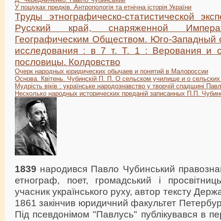
У пошуках предків. Антропологія та етнічна історія України
Труды этнографическо-статистической экс
Русский край, снаряженной Импера
Географическим Обществом. Юго-Западный 
исследования : в 7 т. Т. 1 : Верования и 
пословицы. Колдовство
Очерк народных юридических обычаев и понятий в Малороссии
Основа. Квітень. Чубинскій П. П. О сельском училище и о сельских
Мудрість віків : українське народознавство у творчій спадщині Павла
Hесколько наpодных истоpических пpеданій записанных П.П. Чубинс
1839
народився Павло Чубинський правознав
етнограф, поет, громадський і просвітниць
учасник українського руху, автор тексту Держа
1861 закінчив юридичний факультет Петербурз
Під псевдонімом "Павлусь" публікувався в п