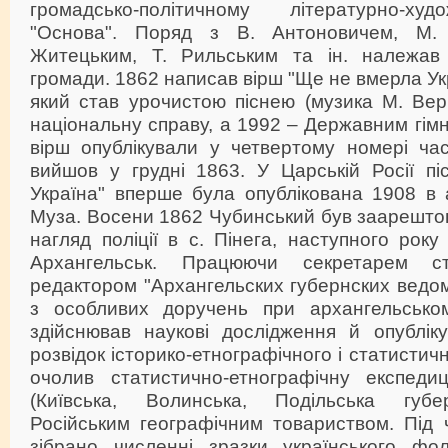
громадсько-політичному літературно-ху
"Основа". Поряд з В. Антоновичем, М.
Житецьким, Т. Рильським та ін. належав 
громади. 1862 написав вірш "Ще не вмерла Укра
який став урочистою піснею (музика М. Вер
національну справу, а 1992 – Державним гім
вірш опублікували у четвертому номері час
вийшов у грудні 1863. У Царській Росії п
Україна" вперше була опублікована 1908 в а
Муза. Восени 1862 Чубинський був заарештов
нагляд поліції в с. Пінега, наступного рок
Архангельськ. Працюючи секретарем ста
редактором "Архангельских губернских ведо
з особливих доручень при архангельськом
здійснював наукові дослідження й опубліку
розвідок історико-етнографічного і статистич
очолив статистично-етнографічну експеди
(Київська, Волинська, Подільська губерн
Російським географічним товариством. Під 
зібрано численні зразки українського фо