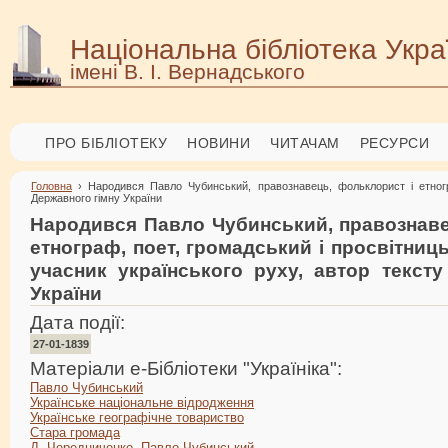
Національна бібліотека Укра
імені В. І. Вернадського
ПРО БІБЛІОТЕКУ
НОВИНИ
ЧИТАЧАМ
РЕСУРСИ
Головна
› Народився Павло Чубинський, правознавець, фольклорист і етногра
Державного гімну України
Народився Павло Чубинський, правознаве
етнограф, поет, громадський і просвітниць
учасник українського руху, автор тексту
України
Дата події:
27-01-1839
Матеріали е-Бібліотеки "Україніка":
Павло Чубинський
Українське національне відродження
Українське географічне товариство
Стара громада
Д. Чередниченко. Павло Чубинський