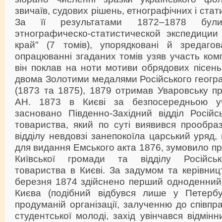
звичаїв, судових рішень, етнографічних і стат
За її результатами 1872–1878 бул
этнографическо-статистической экспедиции
край" (7 томів), упорядковані й зредаго
опрацюванні згаданих томів узяв участь ком
він поклав на ноти мотиви обрядових пісен
двома Золотими медалями Російського геогр
(1873 та 1875), 1879 отримав Уваровську п
АН. 1873 в Києві за безпосередньою у
засновано Південно-Західний відділ Російс
товариства, який по суті виявився прообра
відділу невдовзі занепокоїла царський уряд,
для видання Емського акта 1876, зумовило пр
Київської громади та відділу Російськ
товариства в Києві. За задумом та керівни
березня 1874 здійснено перший одноденний
Києва (подібний відбувся лише у Петербу
продуманій організації, залученню до співпрац
студентської молоді, захід увінчався відмін