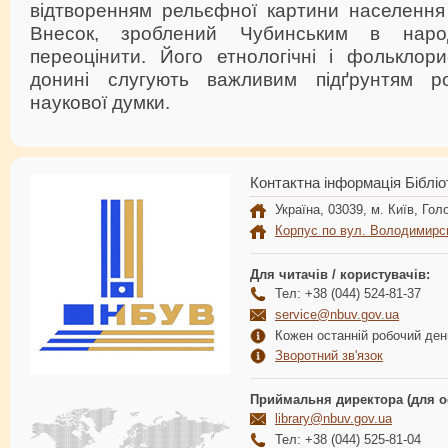
відтворенням рельєфної картини населення 
Внесок, зроблений Чубинським в народ
переоцінити. Його етнологічні і фольклори
донині слугують важливим підґрунтям роз
наукової думки.
Контактна інформація Бібліо
Україна, 03039, м. Київ, Голо
Корпус по вул. Володимирс
Для читачів / користувачів:
Тел: +38 (044) 524-81-37
service@nbuv.gov.ua
Кожен останній робочий день
Зворотний зв'язок
Приймальня директора (для о
library@nbuv.gov.ua
Тел: +38 (044) 525-81-04