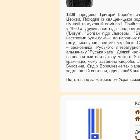
1838
народився Григорій Воробкевич,
Церкви. Походив із священицької род
гімназії та духовній семінарії. Прийн
у 1860-х. Друкувався під псевдонімо
("Богун", "Богдан підо Львовом", "Бе
настроями були близькі до народних п
гніту, виховував свідомих українців.
– засновника "Руського літературно
альманаху "Руська хата". Деякий час 
на звання вчителя закону Божого. Зас
крамницю, чому завадила хвороба. З
Буковини. Сидір Воробкевич так хара
задля на ній світання, один з найбіль
Підготовано за матеріалом Українськог
Ко
Дл