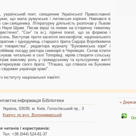
 український поет, священник Української Православної
ини, що мала румунське і литовське коріння. Навчався в
яв сан священика. Літературну діяльність розпочав у Львові
м Наум Шрам. Писав вірші та поеми на історичну тематику
рестечко", "Сон" та ін.), ліричні поезії, що за формою і
ісень. Виступав проти засилля москвофілів, національного
 Соратник і однодумець старшого брата Сидора Воробкевича
го товариства", редактора журналу "Буковинська зоря" і
обіймав посаду ректора семінарії в Чернівцях. Склав іспити
нував читальню в селі Топорівці, мріяв створити сільську
іграв важливу роль у громадському та культурному житті
ктеризував свого брата: "Пташка, що співала на Буковині
ш свідомих українців краю".
о інституту національної пам'яті.
нтактна інформація Бібліотеки
» Держав
Україна, 03039, м. Київ, Голосіївський пр., 3
Корпус по вул. Володимирській
Опл
я читачів / користувачів:
Тел: +38 (044) 524-81-37