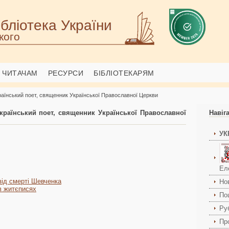
бліотека України
кого
ЧИТАЧАМ
РЕСУРСИ
БІБЛІОТЕКАРЯМ
раїнський поет, священник Української Православної Церкви
країнський поет, священник Української Православної
Навіг
УК
Ел
 від смерті Шевченка
Но
в житєписях
По
Ру
Пр