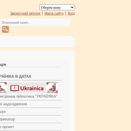
Зворотний зв'язок
Мапа сайту
Вхід
ація
РАЇНІКА В ДАТАХ
ектронна бібліотека "УКРАЇНІКА"
ві надходження
шук
брикатор
о проект