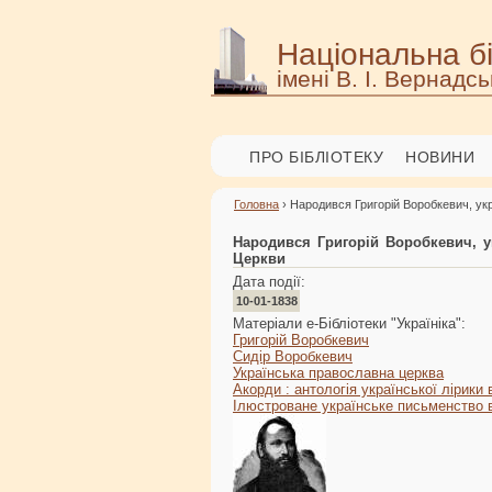
Національна бі
імені В. І. Вернадсь
ПРО БІБЛІОТЕКУ
НОВИНИ
Головна
› Народився Григорій Воробкевич, ук
Народився Григорій Воробкевич, у
Церкви
Дата події:
10-01-1838
Матеріали е-Бібліотеки "Україніка":
Григорій Воробкевич
Сидір Воробкевич
Українська православна церква
Акорди : антологія української лірики
Ілюстроване українське письменство 