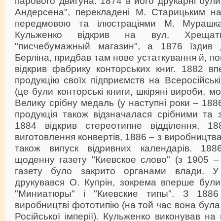
парового двигуна. 1874 в його друкарні були
Андерсена", перекладені М. Старицьким на
передмовою та ілюстраціями М. Мурашка
Кульженко відкрив на вул. Хрещат
"писчебумажный магазин", а 1876 їздив 
Берліна, придбав там нове устаткування й, п
відкрив фабрику конторських книг. 1882 в
продукцію своїх підприємств на Всеросійські
(це були конторські книги, шкіряні вироби, 
Велику срібну медаль (у наступні роки – 188
продукція також відзначалася срібними та 
1884 відкрив стереотипне відділення, 18
виготовлення конвертів, 1886 – з виробництв
також випуск відривних календарів. 188
щоденну газету "Киевское слово" (з 1905 –
газету було закрито органами влади. У
друкувався О. Купрін, зокрема вперше були
"Миниатюры" і "Киевские типы". З 1886
виробництві фототипію (на той час вона була 
Російської імперії). Кульженко виконував на