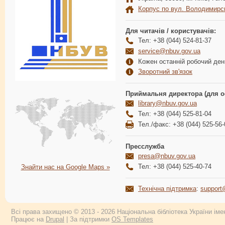
Корпус по вул. Володимирс
Для читачів / користувачів:
Тел: +38 (044) 524-81-37
service@nbuv.gov.ua
Кожен останній робочий день
Зворотний зв'язок
Приймальня директора (для о
library@nbuv.gov.ua
Тел: +38 (044) 525-81-04
Тел./факс: +38 (044) 525-56-
Пресслужба
presa@nbuv.gov.ua
Тел: +38 (044) 525-40-74
Знайти нас на Google Maps »
Технічна підтримка
:
support
Всі права захищено © 2013 - 2026 Національна бібліотека України імен
Працює на
Drupal
| За підтримки
OS Templates