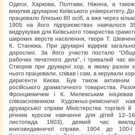
Одеси, Харкова, Полтави, Ніжина, а тако
викупив друкарню Київського університету. До 
працювало близько 80 осіб, а вже через кілька
1905 на його підприємствах навчалося 35
видрукував для Київського товариства грамот
широких верств населення, твори Т. Шевченк
К. Станюка. При друкарні відкрив загальн
дорослих. За його участю постало "Общ
рабочих печатного дела", і тривалий час ві
Створив при друкарні хор, в якому разом з
нього працювали, співав і сам, а керували хо
диригенти Києва. Був також активним 
російського драматичного товариства. Разом
Фронцкевичем і К. Милевським ініціював
співзасновником Художньо-ремісничої нав
друкарської справи Міністерства торгівлі й 
річним курсом навчання для дітей 12–16 
листопада 1903), деякий час викла
книговидавничої справи. 1904 до 100-ї 