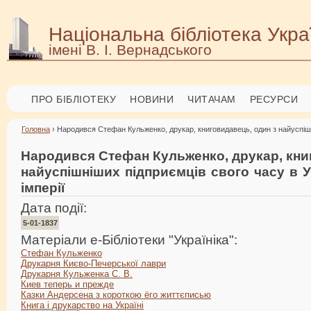
Національна бібліотека Укра
імені В. І. Вернадського
ПРО БІБЛІОТЕКУ
НОВИНИ
ЧИТАЧАМ
РЕСУРСИ
Головна
› Народився Стефан Кульженко, друкар, книговидавець, один з найуспішні
Народився Стефан Кульженко, друкар, кни
найуспішніших підприємців свого часу в Ук
імперії
Дата події:
5-01-1837
Матеріали е-Бібліотеки "Україніка":
Стефан Кульженко
Друкарня Києво-Печерської лаври
Друкарня Кульженка С. В.
Киев теперь и прежде
Казки Андеpсена з коpоткою ёго життєписью
Книга і друкарство на Україні