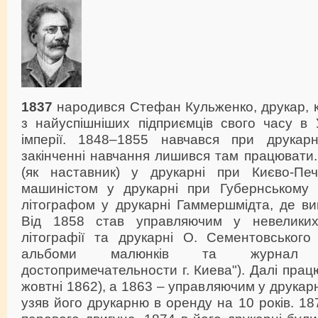
1837
народився Стефан Кульженко, друкар, 
з найуспішніших підприємців свого часу в У
імперії. 1848–1855 навчався при друкарн
закінченні навчання лишився там працювати.
(як наставник) у друкарні при Києво-Печ
машиністом у друкарні при Губернському у
літографом у друкарні Гаммершмідта, де ви
Від 1858 став управляючим у невелики
літографії та друкарні О. Сементовського 
альбоми малюнків та журнал 
достопримечательности г. Киева"). Далі прац
жовтні 1862), а 1863 – управляючим у друкарн
узяв його друкарню в оренду на 10 років. 18