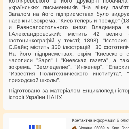
Котляревського в його друкарні побачила 
українських письменників "На вічну пам'ят
Загалом на його підприємствах було видрук
назв книг.Зокрема, "Киев теперь и прежде" (1
и Равноапостольного князя Владимира 
І.Александровський; містить 42 великі
фотоцинкографій у тексті; 1898), "История
С.Байє; містить 350 ілюстрацій і 30 фототипі
На його підприємствах, окрім "Киевского с
часописи "Заря" і "Киевская газета", а так
зокрема, "Земледелие", "Инженер", "Епархи
"Известия Политехнического института", 
приходской школы".
Підготовано за матеріалом Енциклопедії істор
історії України НАНУ.
Контактна інформація Бібліо
Україна, 03039, м. Київ, Голо