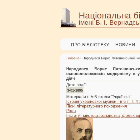
Національна бі
імені В. І. Вернадсь
ПРО БІБЛІОТЕКУ
НОВИНИ
Головна
› Народився Борис Лятошинський, комп
Народився Борис Лятошинськи
основоположників модернізму в ук
діяч
Дата події:
3-01-1895
Матеріали е-Бібліотеки "Україніка":
Історія української музики : в 6 т. Т. 4
Пісні літературного походження
Роліт
Інститут мистецтвознавства, фольклори