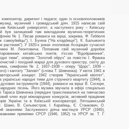
омпозитор, диригент і педагог, один із основоположників
музиці, музичний і громадський діяч. 1915 написав свій
чив Київський університет, а наступного року – Київську
 й був залишений там викладачем музично-теоретичних
фонію № 1. Писав романси на вірші, зокрема, Ф. Ґеббеля
ок самоубийцы"), І. Буніна ("На кладбище"), К. Бальмонта
е растения"). У 1920-х роках очолював Асоціацію сучасної
імені М. Леонтовича. Поповнив свій музичний доробок
ровинних китайських поетів, п'єсою "Відображення",
одні теми", оперою "Золотий обруч" за повістю І. Франка
очистий і похідний марші для духового оркестру, сюїту до
крема, симфонію № 2, 1937–1938 – оперу "Щорс", 1939 –
о) і кантату "Заповіт" (слова Т. Шевченка). У квітні 1941 в
авторський концерт. 1942 створив "Український квінтет",
а українські народні теми для струнного квартету (1944), а
духових інструментів (1944), романси на вірші В. Сосюри,
 народних пісень. Його музика звучала в ефірі спеціально
ені Тараса Шевченка (передачі транслювалися на тимчасово
овий член журі міжнародних конкурсів, активний працівник
рів України та в Київській консерваторії, Лятошинський
І. Шамо, В. Сильвестров, І. Карабиць, Є. Станкович, О.
ий званнями Заслуженого діяча мистецтв УРСР (1945),
ржавними преміями СРСР (1946, 1952) та УРСР ім. Т. Г.