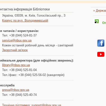
нтактна інформація Бібліотеки
» Держав
Україна, 03039, м. Київ, Голосіївський пр., 3
Корпус по вул. Володимирській
Опл
я читачів / користувачів:
Тел: +38 (044) 524-81-37
service@nbuv.gov.ua
Кожен останній робочий день місяця - санітарний
Зворотний зв'язок
иймальня директора (для офіційних звернень):
library@nbuv.gov.ua
Тел: +38 (044) 525-81-04
Тел./факс: +38 (044) 525-56-02 (канцелярія)
есслужба
presa@nbuv.gov.ua
Тел: +38 (044) 525-40-74
Технічна підтримка
:
support@nbuv.gov.ua