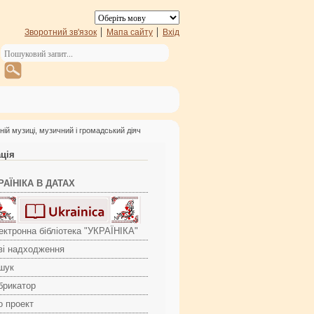
Зворотний зв'язок
Мапа сайту
Вхід
ій музиці, музичний і громадський діяч
ація
РАЇНІКА В ДАТАХ
ектронна бібліотека "УКРАЇНІКА"
ві надходження
шук
брикатор
о проект