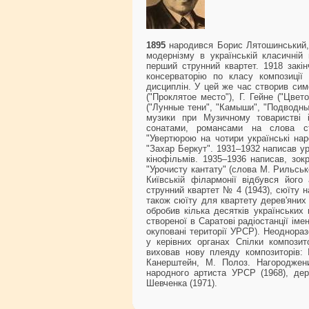
1895
народився Борис Лятошинський, к
модернізму в українській класичній 
перший струнний квартет. 1918 закін
консерваторію по класу композиції
дисциплін. У цей же час створив сим
("Проклятое место"), Г. Гейне ("Цвет
("Лунные тени", "Камыши", "Подводны
музики при Музичному товаристві 
сонатами, романсами на слова ста
"Увертюрою на чотири українські нар
"Захар Беркут". 1931–1932 написав ур
кінофільмів. 1935–1936 написав, зо
"Урочисту кантату" (слова М. Рильськог
Київській філармонії відбувся його 
струнний квартет № 4 (1943), сюїту н
також сюїту для квартету дерев'яних 
обробив кілька десятків українських
створеної в Саратові радіостанції ім
окуповані території УРСР). Неоднораз
у керівних органах Спілки композито
виховав нову плеяду композиторів: 
Канерштейн, М. Полоз. Нагороджен
народного артиста УРСР (1968), де
Шевченка (1971).