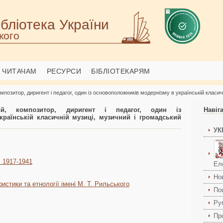
бліотека України
кого
ЧИТАЧАМ
РЕСУРСИ
БІБЛІОТЕКАРЯМ
озитор, диригент і педагог, один із основоположників модернізму в українській класичн
й, композитор, диригент і педагог, один із
Навіг
раїнській класичній музиці, музичний і громадський
УК
 : 1917-1941
Ел
Но
стики та етнології імені М. Т. Рильського
По
Ру
Пр