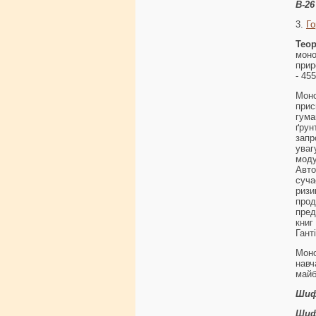
В-26
3.
Го
Тео
моно
прир
- 455
Моно
прис
гума
ґру
запр
уваг
мод
Авт
суча
риз
про
пред
книг
Гант
Моно
навч
майб
Шиф
Шиф