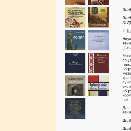
Шиф
Шиф
Ю3(0
2.
Вє
Наук
ети
[Тек
Моно
соці
ген
обґр
меж
тран
сунк
екст
обґ
норм
них.
Для 
ети
Шиф
Шиф