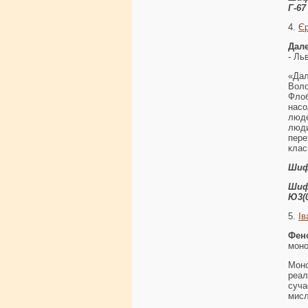
Г-67
4.
Є
Дале
- Ль
«Дал
Вол
Флоб
насо
люде
люд
пере
клас
Шиф
Шиф
Ю3(0
5.
Ів
Фен
моно
Моно
реал
суча
мисл