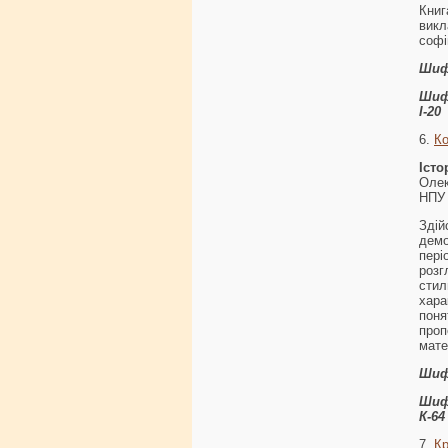
Кни
викл
софі
Шиф
Шиф
І-20
6.
Ко
Іст
Олек
НПУ 
Здій
демо
пер
розг
сти
хара
поня
про
мате
Шиф
Шиф
К-64
7.
К