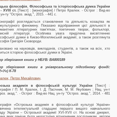
цька філософія. Філософська та історіософська думка України
- XVIII ст.
[Текст] : [монографія] / Петро Кралюк. - Острог : Вид-во
 ун-ту "Остроз. акад.", 2015. - 441 с.
нографії розглядається становлення та ді­яльність козацтва як
окультурного феномену. Показано відображення цієї діяльності в
ома­нітних літературних пам’ятках, поетичних творах, фольклорі,
описній літературі. Особлива увага приділена висвітленню
софської думки в Києво-Могилянській академії, а також розглянута
софія Григорія Сковороди.
аховано на науковців, викладачів, студен­тів, а також на всіх, хто
виться історією філо­софської думки в Україні.
р зберігання книги у НБУВ:
ВА800189
р зберігання книги в універсальному підсобному фонді:
=Ук) К-78
ралюк, Петро Михайлович
.
розька академія в філософській культурі України
[Текст] :
графія / П. М. Кралюк, І. Д. Пасічник, М. М. Якубович ; Нац. ун-т
роз. акад.". - Острог : Вид-во Нац. ун-ту "Остроз. акад.", 2014. - 481
графія «Острозька академія в філософській культурі України»
вяче­на інтелектуальній спадщині першого вищого навчального
аду України – Ост­розької академії XVI-XVII ст. На основі джерел,
ина яких раніше була недо­ступна вітчизняним дослідникам, автори