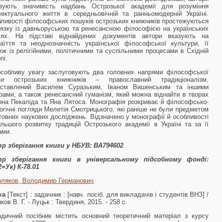
азують значимість надбань Острозької академії для розуміння
лектуального життя в середньовічній та ранньомодерній Україні.
ливості філософських пошуків острозьких книжників простежуються
’язку із давньоруською та ренесансною філософією на українських
лях. На підставі віднайдених документів автори вказують на
аїття та неоднозначність української філософської культури, її
зок із релігійними, політичними та сус­пільними процесами в Східній
пі.
собливу увагу заслуговують два головних напрями філософської
ки острозьких книжників – православний традиціоналізм,
дставлений Василем Суразьким, Іваном Вишенським та іншими
рами, а також ренесансний гуманізм, який можна віднайти в творах
на Пекаліда та Яна Лятоса. Монографія розкри­ває й філософсько-
огічні погляди Мелетія Смотрицького, які раніше не були предметом
товних наукових досліджень. Відзначено у монографії й особли­вості
льшого розвитку традицій Острозького академії в Україні та за її
ами.
р зберігання книги у НБУВ:
ВА794602
р зберігання книги в універсальному підсобному фонді:
=Ук) К-78.01
ляков, Володимир Германович
.
ка
[Текст] : задачник : [навч. посіб. для викладачів і студентів ВНЗ] /
ков В. Г. - Луцьк : Твердиня, 2015. - 258 с.
дичний посібник містить основний теоретичний матеріал з курсу