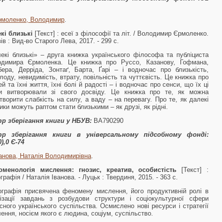
рмоленко, Володимир
.
кі близькі
[Текст] : есеї з філософії та літ. / Володимир Єрмоленко.
вів : Вид-во Старого Лева, 2017. - 299 с.
екі близькі» – друга книжка українського філософа та публіциста
одимира Єрмоленка. Це книжка про Руссо, Казанову, Гофмана,
ера, Дерріда, Зонтаґ, Барта, Ґарі – і водночас про близькість,
лоду, невидимість, втрату, повільність та чуттєвість. Це книжка про
й та їхні життя, їхні болі й радості – і водночас про сенси, що їх ці
и витворювали зі свого досвіду. Це книжка про те, як можна
творити слабкість на силу, а ваду – на перевагу. Про те, як далекі
ики можуть раптом стати близькими – як друзі, як рідні.
р зберігання книги у НБУВ:
ВА790290
р зберігання книги в універсальному підсобному фонді:
),0 Є-74
анова, Наталія Володимирівна
.
оменологія мислення: гнозис, креатив, особистість
[Текст] :
графія / Наталія Іванова. - Луцьк : Твердиня, 2015. - 363 с.
графія присвячена феномену мислення, його продуктивній ролі в
ізації завдань з розбудови структури і соціокультурної сфери
сного українського суспільства. Осмислено нові ресурси і стратегії
ення, носієм якого є людина, соціум, суспільство.