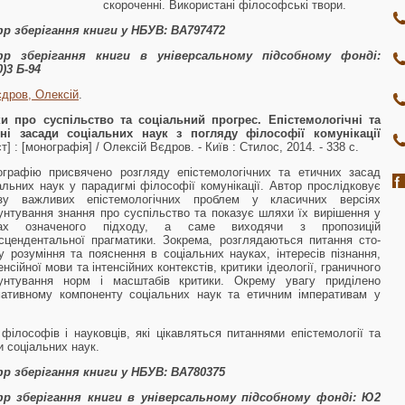
скороченні. Використані філософські твори.
р зберігання книги у НБУВ:
ВА797472
р зберігання книги в універсальному підсобному фонді:
)
3
Б-94
дров, Олексій
.
и про суспільство та соціальний прогрес. Епістемологічні та
чні засади соціальних наук з погляду філософії комунікації
ст] : [монографія] / Олексій Вєдров. - Київ : Стилос, 2014. - 338 с.
графію присвячено розгляду епістемологічних та етичних засад
альних наук у парадигмі філософії комунікації. Автор прослідковує
езу важливих епістемологічних проблем у класичних версіях
унтування знання про суспільство та показує шляхи їх вирішення у
ах означеного підходу, а саме виходячи з пропозицій
сцендентальної прагматики. Зокрема, розглядаються питання сто­
у розуміння та пояснення в соціальних науках, інтересів пізнан­ня,
енсійної мови та інтенсійних контекстів, критики ідеології, граничного
рунтування норм і масштабів критики. Окрему увагу приділено
ативному компоненту соціальних наук та етичним імперативам у
філософів і науковців, які цікавляться питаннями епістемоло­гії та
ки соціальних наук.
р зберігання книги у НБУВ:
ВА780375
р зберігання книги в універсальному підсобному фонді:
Ю2