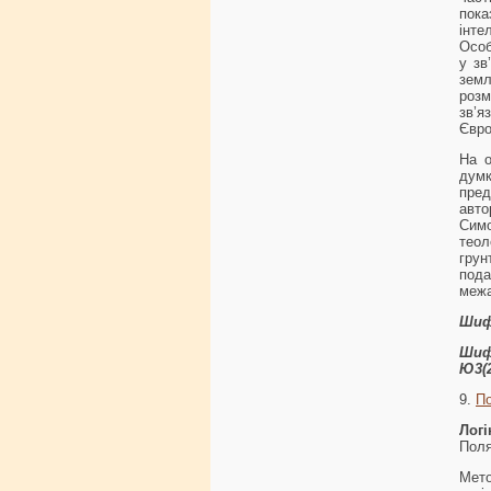
пок
інте
Особ
у зв
зем
розм
зв’я
Євро
На о
дум
пре
авто
Симо
теол
грун
пода
меж
Шиф
Шиф
Ю3(2
9.
По
Логі
Поля
Мето