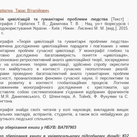
рбатюк, Тарас Віталійович
.
рія цивілізацій та гуманітарні проблеми людства
[Текст] :
графія / Горбатюк Т. В., Данилова Т. В. ; Нац. ун-т біоресурсів і
одокористування України. - Київ ; Ніжин : Лисенко М. М. [вид.], 2015.
 с.
графія «Теорія цивілізацій та гуманітарні проблеми людства»
вячена дослідженню цивілізаційних парадигм і пов’язаних з ними
нітарних проблем сучасної цивілізації. У монографії глибоко та
нтовно досліджено багатовимірність поняття «цивілізація»,
опоновано ретроспективний аналіз цивілізаційної теорії, зосереджено
у на класичних теоріях цивілізації, здійснено спробу окреслити
уси майбутнього в контексті сучасних геополітичних реалій.
орами проведено багатоаспектний аналіз гуманітарних проблем
сності, проаналізовано феномен сучасної науки, її перспективи та
ики розвитку в контексті глобалізаційних процесів. Логічнім
довженням монографічного дослідження є хрестоматія, що
ставляє собою систематизоване з’єднання відібраних фрагментів
 М.Я. Данилевського, О. Шпенглера, А. Тойнбі, Ф. Фукуями та С.
інгтона.
графія знайде своїх читачів у колі науковців, викладачів вищих
альних закладів, аспірантів, студентів, а також всіх небайдужих до
утнього людської спільноти.
р зберігання книги у НБУВ:
ВА797903
р зберігання книги в універсальному підсобному фонді:
Ю2