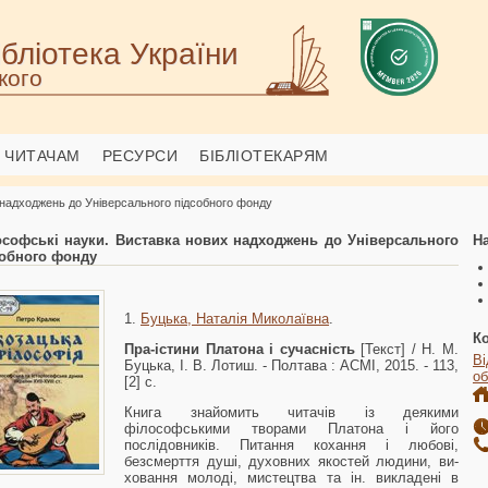
бліотека України
кого
ЧИТАЧАМ
РЕСУРСИ
БІБЛІОТЕКАРЯМ
 надходжень до Універсального підсобного фонду
ософські науки. Виставка нових надходжень до Універсального
На
собного фонду
1.
Буцька, Наталія Миколаївна
.
К
Пра-істини Платона і сучасність
[Текст] / Н. М.
В
Буцька, І. В. Лотиш. - Полтава : АСМІ, 2015. - 113,
об
[2] с.
Книга знайомить читачів із деякими
філософськими творами Платона і його
послідовників. Питання кохання і любові,
безсмерття душі, духовних якостей людини, ви­
ховання молоді, мистецтва та ін. викладені в