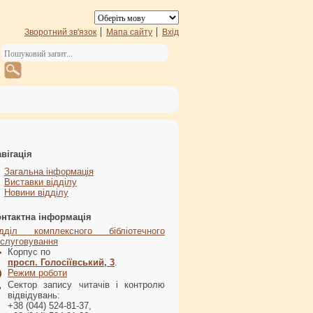
Зворотний зв'язок
Мапа сайту
Вхід
вігація
Загальна інформація
Виставки відділу
Новини відділу
онтактна інформація
ідділ комплексного бібліотечного
слуговування
Корпус по
просп. Голосіївський, 3
.
Режим роботи
Сектор запису читачів і контролю
відвідувань:
+38 (044) 524-81-37,