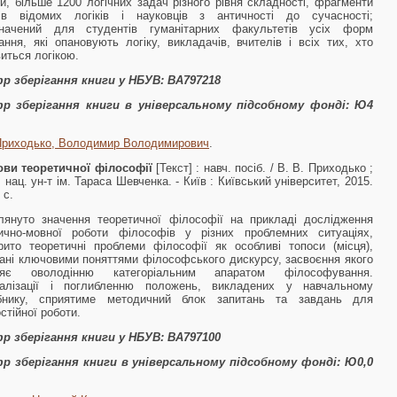
ки, більше 1200 логічних задач різного рів­ня складності, фрагменти
рів відомих логіків і науковців з античності до сучасності;
значений для студентів гумані­тарних факультетів усіх форм
ання, які опановують ло­гіку, викладачів, вчителів і всіх тих, хто
виться логікою.
р зберігання книги у НБУВ:
ВА797218
р зберігання книги в універсальному підсобному фонді:
Ю4
Приходько, Володимир Володимирович
.
ви теоретичної філософії
[Текст] : навч. посіб. / В. В. Приходько ;
. нац. ун-т ім. Тараса Шевченка. - Київ : Київський університет, 2015.
 с.
лянуто значення теоретичної філософії на прикладі дослідження
ично-мовної роботи філософів у різних проблемних ситуаціях,
рито теоретичні проблеми філософії як особливі топоси (місця),
ані ключовими поняттями філософського дискурсу, засвоєння якого
ияє оволодінню кате­горіальним апаратом філософування.
уалізації і поглибленню положень, викладених у навчальному
ібнику, сприятиме методичний блок запитань та завдань для
стійної роботи.
р зберігання книги у НБУВ:
ВА797100
р зберігання книги в універсальному підсобному фонді:
Ю0,0