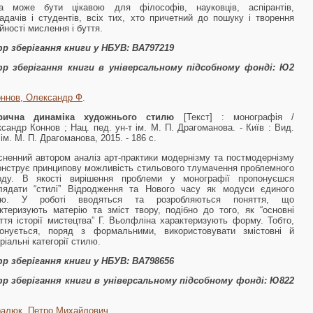
га може бути цікавою для філософів, науковців, аспірантів,
адачів і студентів, всіх тих, хто причетний до пошуку і тво­рення
йності мислення і буття.
р зберігання книги у НБУВ:
ВА797219
р зберігання книги в універсальному підсобному фонді:
Ю2
ннов, Олександр Ф
.
орична динаміка художнього стилю
[Текст] : монографія /
сандр Коннов ; Нац. пед. ун-т ім. М. П. Драгоманова. - Київ : Вид.
ім. М. П. Драгоманова, 2015. - 186 с.
сненний автором аналіз арт-практики модернізму та постмодернізму
нструє принципову можливість стильового тлумачення проблемного
іоду. В якості вирішення проблеми у монографії пропонуєшся
лядати “стилі” Відродження та Нового часу як модуси єдиного
лю. У роботі вводяться та розробляються поняття, що
ктеризують матерію та зміст твору, подібно до того, як “основні
ття історії мистецтва” Г. Вьолфліна характеризують форму. Тобто,
понується, поряд з формальними, використовувати змістовні й
ріальні категорії стилю.
р зберігання книги у НБУВ:
ВА798656
р зберігання книги в універсальному підсобному фонді:
Ю822
ралюк, Петро Михайлович
.