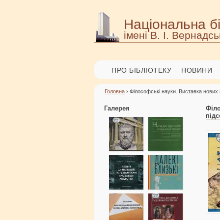
Національна бі
імені В. І. Вернадсь
ПРО БІБЛІОТЕКУ
НОВИНИ
Головна
› Філософські науки. Виставка нових
Галерея
Філ
під