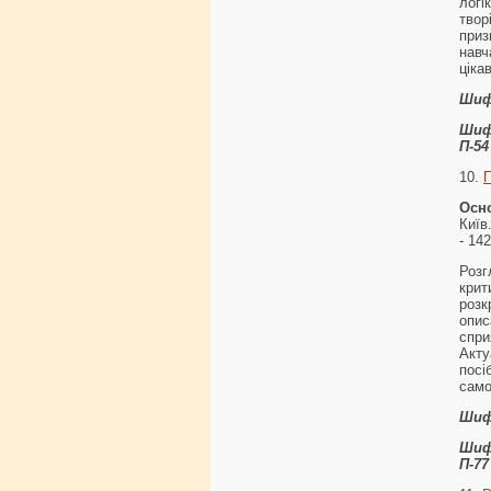
логі
тво
при
навч
ціка
Шиф
Шиф
П-54
10.
Осно
Київ
- 142
Розг
крит
розк
опис
спр
Акт
пос
само
Шиф
Шиф
П-77