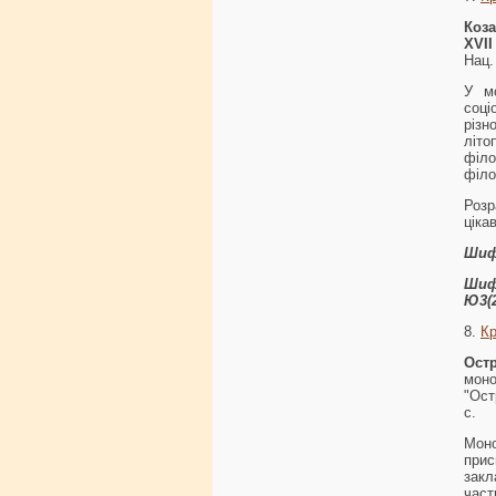
Коза
XVII 
Нац.
У мо
соці
різн
літ
філо
філо
Розр
ціка
Шиф
Шиф
Ю3(2
8.
К
Ост
моно
"Ост
с.
Моно
прис
закл
част