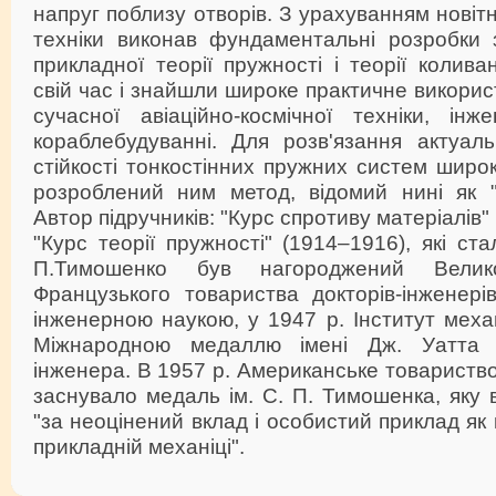
напруг поблизу отворів. З урахуванням новітн
техніки виконав фундаментальні розробки з
прикладної теорії пружності і теорії колива
свій час і знайшли широке практичне викорис
сучасної авіаційно-космічної техніки, ін
кораблебудуванні. Для розв'язання актуаль
стійкості тонкостінних пружних систем широ
розроблений ним метод, відомий нині як 
Автор підручників: "Курс спротиву матеріалів"
"Курс теорії пружності" (1914–1916), які ст
П.Тимошенко був нагороджений Вели
Французького товариства докторів-інженері
інженерною наукою, у 1947 р. Інститут меха
Міжнародною медаллю імені Дж. Уатта 
інженера. В 1957 р. Американське товариство
заснувало медаль ім. С. П. Тимошенка, яку
"за неоцінений вклад і особистий приклад як 
прикладній механіці".