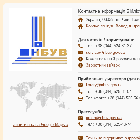
Контактна інформація Бібліо
Україна, 03039, м. Київ, Голо
Корпус по вул. Володимирс
Для читачів / користувачів:
Тел: +38 (044) 524-81-37
service@nbuv.gov.ua
Кожен останній робочий день
Зворотний зв'язок
Приймальня директора (для о
library@nbuv.gov.ua
Тел: +38 (044) 525-81-04
Тел./факс: +38 (044) 525-56-
Пресслужба
presa@nbuv.gov.ua
Тел: +38 (044) 525-40-74
Знайти нас на Google Maps »
Технічна підтримка
:
support