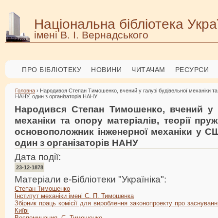
Національна бібліотека Укра
імені В. І. Вернадського
ПРО БІБЛІОТЕКУ
НОВИНИ
ЧИТАЧАМ
РЕСУРСИ
Головна
› Народився Степан Тимошенко, вчений у галузі будівельної механіки та 
НАНУ, один з організаторів НАНУ
Народився Степан Тимошенко, вчений у г
механіки та опору матеріалів, теорії пруж
основоположник інженерної механіки у СШ
один з організаторів НАНУ
Дата події:
23-12-1878
Матеріали е-Бібліотеки "Україніка":
Степан Тимошенко
Інститут механіки імені С. П. Тимошенка
Збірник праць комісії для вироблення законопроекту про заснуванн
Київі
Воспоминания. С. Тимошенко