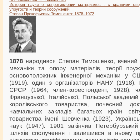
История науки о сопротивлении материалов : с краткими све
упругости и теории сооружений
Степан Прокофьевич Тимошенко: 1878–1972
1878
народився Степан Тимошенко, вчений у
механіки та опору матеріалів, теорії пруж
основоположник інженерної механіки у С
(1919), один з організаторів НАНУ (1918).
СРСР (1964; член-кореспондент, 1928), ч
Французької, Італійської, Польської академі
королівського товариства, почесний д
навчальних закладів багатьох країн світ
товариства імені Шевченка (1923), Українськ
наук (1947). 1901 закінчив Петербурзький 
шляхів сполучення і залишився в ньому п
підготовки кваліфікованих спеціалістів прик