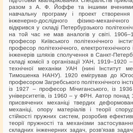
разом з А. Ф. Йоффе та іншими вченими
навчальну програму і проект створення 
інженерно-дослідного фізико-механічно
відкрився у складі Петербурзького політехніч
на той час не мав аналогів у світі. 1906–
професор Київського політехнічного інст
професор політехнічного, електротехнічного і
інженерів шляхів сполучення в Санкт-Петерб
складі комісії з організації УАН, 1919–1920 
технічної механіки УАН (нині Інститут ме
Тимошенка НАНУ). 1920 емігрував до Югос
професором Загребського політехнічного інст
із 1927 – професор Мічиганського, із 193
університетів, із 1960 – у ФРН. Автор понад
присвячених механіці твердих деформовани
механіці, опору матеріалів і теорії спору
стійкості пружних систем, розробив ефективн
теорії пружності та механізми застосуванн
складних інженерних задач, розв’язав зада