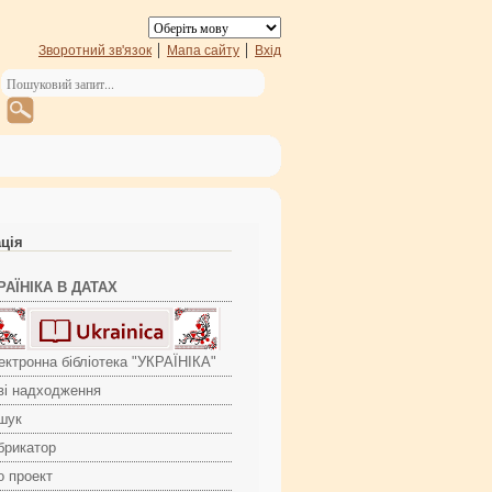
Зворотний зв'язок
Мапа сайту
Вхід
ація
РАЇНІКА В ДАТАХ
ектронна бібліотека "УКРАЇНІКА"
ві надходження
шук
брикатор
о проект