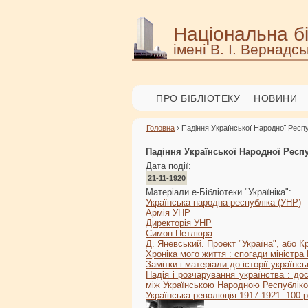
Національна бі
імені В. І. Вернадсь
ПРО БІБЛІОТЕКУ
НОВИНИ
Головна
› Падіння Української Народної Респ
Падіння Української Народної Респ
Дата події:
21-11-1920
Матеріали е-Бібліотеки "Україніка":
Українська народна республіка (УНР)
Армія УНР
Директорія УНР
Симон Петлюра
Д. Яневський. Проект "Україна", або 
Хроніка мого життя : спогади міністра
Замітки і матеріaли до історії українсь
Надія і розчарування українства : до
між Українською Народною Республік
Українська революція 1917-1921. 100 р