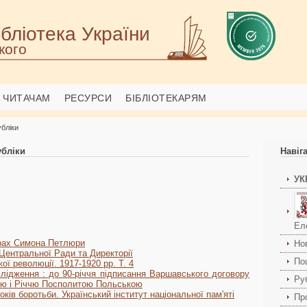
бліотека України
кого
ЧИТАЧАМ
РЕСУРСИ
БІБЛІОТЕКАРЯМ
убліки
убліки
Навіг
УК
Ел
Крах Симона Петлюри
Но
 Центральної Ради та Директорії
По
кої революції. 1917-1920 рр. Т. 4
слідження : до 90-річчя підписання Варшавського договору
Ру
ою і Річчю Посполитою Польською
оків боротьби. Український інститут національної пам'яті
Пр