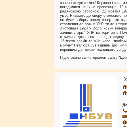
значно східніше лінії Керзона і зовсі
погодилися на їхню пропозицію. 12 
радянською стороною. 21 жовтня 192
умов Ризького договору оголосило пр
які були в боргу перед тепер вже ко
ставлення до вояків УНР як до інтерно
листопада 1920 у Волочиську заверш
залишків армії УНР на територію Пол
отримано дозвіл на перехід кордону. 
12 тисяч вояків та військове і політ
момент Петлюра був єдиним діючим чл
перейшла до голови тодішнього уряду 
Підготовано за матеріалом сайту "Цей 
Ко
Дл