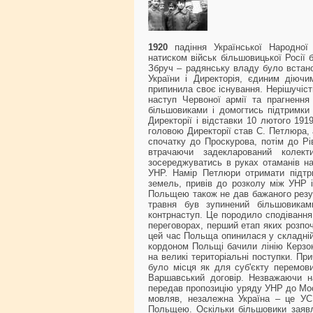
1920
падіння Української Народної
натиском військ більшовицької Росії 
Збруч – радянську владу було встано
України і Директорія, єдиним діюч
припинила своє існування. Нерішучіст
наступ Червоної армії та прагнення
більшовиками і домогтись підтримки
Директорії і відставки 10 лютого 191
головою Директорії став С. Петлюра,
спочатку до Проскурова, потім до Рі
втрачаючи задекларований колек
зосереджуватись в руках отаманів на
УНР. Намір Петлюри отримати підтри
земель, привів до розколу між УНР і
Польщею також не дав бажаного резул
травня був зупинений більшовиками
контрнаступ. Це породило сподівання
переговорах, перший етап яких розпо
цей час Польща опинилася у складній 
кордоном Польщі бачили лінію Керзон
на великі територіальні поступки. Пр
було місця як для суб'єкту перемов
Варшавський договір. Незважаючи н
передав пропозицію уряду УНР до Моск
мовляв, незалежна Україна – це УС
Польщею. Оскільки більшовики заявл