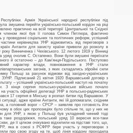
 Республіки. Армія Української народної республіки під
була змушена перейти українсько-польський кордон на ріці
влено практично на всій території Центральної та Східної
им членом якої був її голова Симон Петлюра, фактично
ь у проведенні соціальних та політичних реформ, успішний
 частини керівництва УНР відмовитись від переговорів з
 країн Антанти для захисту країни привели до розколу в
9 року Винниченка і Чехівського. 12 лютого 1919 у Вінниці
 а уряд очолив С. Остапенко. Вони були змушені переїхати
вного й остаточно – до Кам’янця-Подільського. Поступово
тивний характер влади, повноваження в УНР стали
півпартизанських загонів, з яких складались збройні сили
мку Польщі за рахунок відмови від західно-українських
 ЗУНР. Підписаний 21 квітня 1920 Варшавський договір з
ьтату – успішний українсько-польський наступ на початку
. З кінця серпня польсько-українське військо почало
 на участь офіційної делегації УНР в польсько-радянських
чався 17 серпня в Мінську в розпал битви під Варшавою. У
ситуації, адже країни Антанти, які їй допомагали, східним
а, а головний ворог – СРСР – заявляв про готовність йти
ичому в обох цих пропозиціях було спільне те, що у них не
ин для УНР, з якою у Польщі був укладений чинний тоді
а таке роздоріжжя, польський уряд 10 вересня все-таки
ви, де її цілком очікувано відхилили на підставі того, що,
РР, яка в союзі з РСФРР бере участь у переговорах з
яли про свою згоду на те, щоб лінія кордону проходила