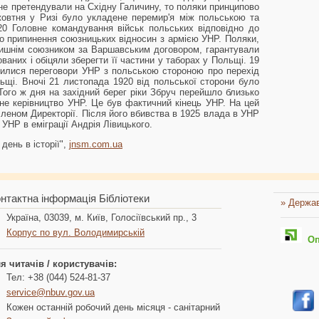
м не претендували на Східну Галичину, то поляки принципово
жовтня у Ризі було укладене перемир'я між польською та
0 Головне командування військ польських відповідно до
о припинення союзницьких відносин з армією УНР. Поляки,
лишнім союзником за Варшавським договором, гарантували
ваних і обіцяли зберегти її частини у таборах у Польщі. 19
илися переговори УНР з польською стороною про перехід
ьщі. Вночі 21 листопада 1920 від польської сторони було
Того ж дня на західний берег ріки Збруч перейшло близько
ичне керівництво УНР. Це був фактичний кінець УНР. На цей
еном Директорії. Після його вбивства в 1925 влада в УНР
УНР в еміграції Андрія Лівицького.
день в історії",
jnsm.com.ua
нтактна інформація Бібліотеки
» Держав
Україна, 03039, м. Київ, Голосіївський пр., 3
Корпус по вул. Володимирській
Опл
я читачів / користувачів:
Тел: +38 (044) 524-81-37
service@nbuv.gov.ua
Кожен останній робочий день місяця - санітарний