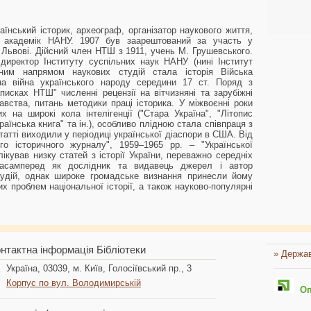
аїнський історик, археограф, організатор наукового життя,
ст, академік НАНУ. 1907 був заарештований за участь у
у Львові. Дійсний член НТШ з 1911, учень М. Грушевського.
директор Інституту суспільних наук НАНУ (нині Інститут
вним напрямом наукових студій стала історія Війська
ьна війна українського народу середини 17 ст. Поряд з
писках НТШ" численні рецензії на вітчизняні та зарубіжні
навства, питань методики праці історика. У міжвоєнні роки
 на широкі кола інтелігенції ("Стара Україна", "Літопис
раїнська книга" та ін.), особливо плідною стала співпраця з
татті виходили у періодиці української діаспори в США. Від
го історичного журналу", 1959–1965 рр. – "Української
лікував низку статей з історії України, переважно середніх
 насамперед як дослідник та видавець джерел і автор
тудій, однак широке громадське визнання принесли йому
их проблем національної історії, а також науково-популярні
нтактна інформація Бібліотеки
» Держав
Україна, 03039, м. Київ, Голосіївський пр., 3
Корпус по вул. Володимирській
Опл