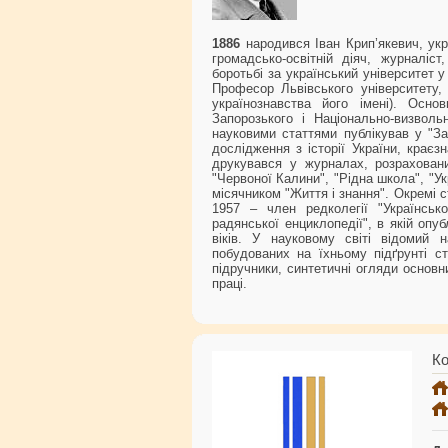
1886
народився Іван Крип’якевич, укр
громадсько-освітній діяч, журналі
боротьбі за український університет 
Професор Львівського університету, 
українознавства його імені). Осно
Запорозького і Національно-визвол
науковими статтями публікував у "За
дослідження з історії України, краєз
друкувався у журналах, розрахованих
"Червоної Калини", "Рідна школа", "Ук
місячником "Життя і знання". Окремі с
1957 – член редколегії "Українсько
радянської енциклопедії", в якій опуб
віків. У науковому світі відомий
побудованих на їхньому підґрунті с
підручники, синтетичні огляди основн
праці.
Ко