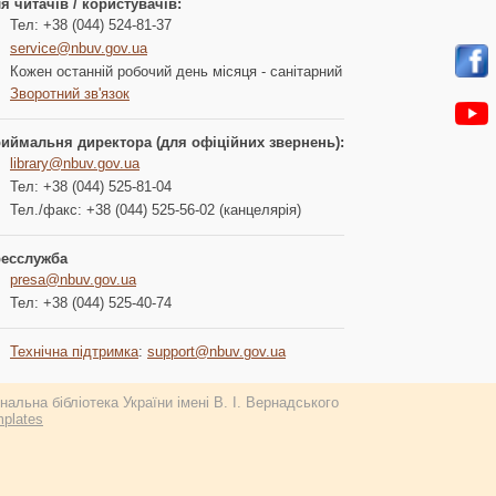
я читачів / користувачів:
Тел: +38 (044) 524-81-37
service@nbuv.gov.ua
Кожен останній робочий день місяця - санітарний
Зворотний зв'язок
иймальня директора (для офіційних звернень):
library@nbuv.gov.ua
Тел: +38 (044) 525-81-04
Тел./факс: +38 (044) 525-56-02 (канцелярія)
есслужба
presa@nbuv.gov.ua
Тел: +38 (044) 525-40-74
Технічна підтримка
:
support@nbuv.gov.ua
альна бібліотека України імені В. І. Вернадського
plates