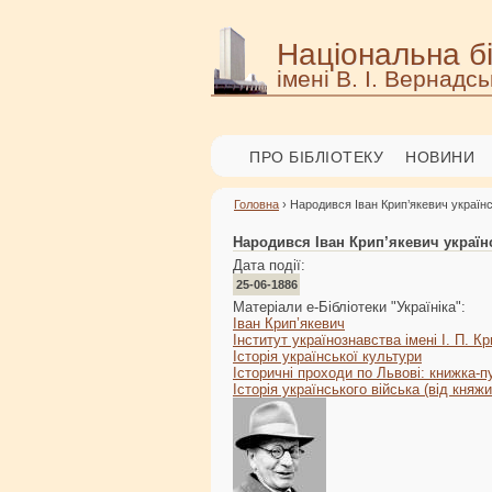
Національна бі
імені В. І. Вернадсь
ПРО БІБЛІОТЕКУ
НОВИНИ
Головна
› Народився Іван Крип’якевич україн
Народився Іван Крип’якевич україн
Дата події:
25-06-1886
Матеріали е-Бібліотеки "Україніка":
Іван Крип’якевич
Інститут українознавства імені І. П. 
Історія української культури
Історичні проходи по Львові: книжка-п
Історія українського війська (від княжи