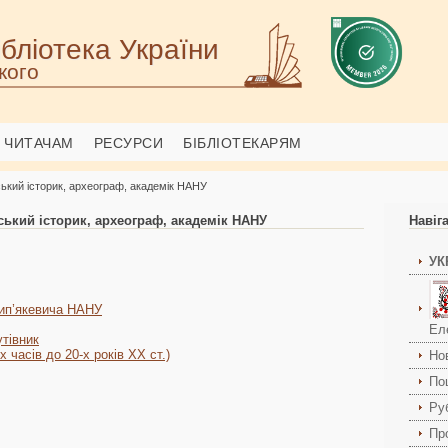
бліотека України
кого
ЧИТАЧАМ
РЕСУРСИ
БІБЛІОТЕКАРЯМ
ський історик, археограф, академік НАНУ
ський історик, археограф, академік НАНУ
Навіг
УК
Крип’якевича НАНУ
Ел
утівник
х часів до 20-х років ХХ ст.)
Но
По
Ру
Пр