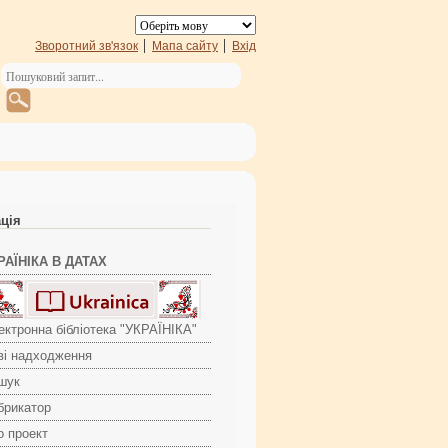
Зворотний зв'язок
Мапа сайту
Вхід
ація
РАЇНІКА В ДАТАХ
ектронна бібліотека "УКРАЇНІКА"
ві надходження
шук
брикатор
о проект