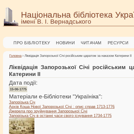
Національна бібліотека Укра
імені В. І. Вернадського
ПРО БІБЛІОТЕКУ
НОВИНИ
ЧИТАЧАМ
РЕСУРСИ
Головна
› Ліквідація Запорозької Січі російським царатом за наказом Катерини ІІ
Ліквідація Запорозької Січі російським 
Катерини ІІ
Дата події:
15-06-1775
Матеріали е-Бібліотеки "Україніка":
Запорізька Січ
Архів Коша Нової Запорозької Січі : опис справ 1713-1776
Джерела про зруйнування Запорозької Січі
Запорізька Січ в останні часи свого існування 1734-1775