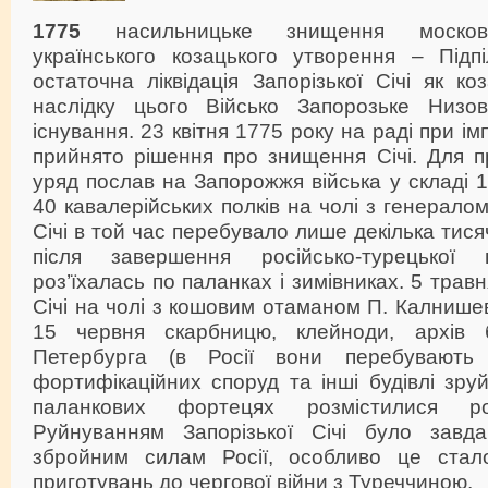
1775
насильницьке знищення москов
українського козацького утворення – Підпі
остаточна ліквідація Запорізької Січі як ко
наслідку цього Військо Запорозьке Низо
існування. 23 квітня 1775 року на раді при і
прийнято рішення про знищення Січі. Для пр
уряд послав на Запорожжя війська у складі 1
40 кавалерійських полків на чолі з генералом
Січі в той час перебувало лише декілька тис
після завершення російсько-турецької 
роз’їхалась по паланках і зимівниках. 5 трав
Січі на чолі з кошовим отаманом П. Калнише
15 червня скарбницю, клейноди, архів
Петербурга (в Росії вони перебувають
фортифікаційних споруд та інші будівлі зруй
паланкових фортецях розмістилися рос
Руйнуванням Запорізької Січі було завд
збройним силам Росії, особливо це стало
приготувань до чергової війни з Туреччиною.