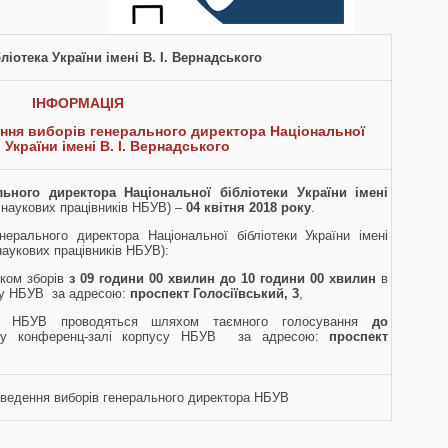
ліотека України імені В. І. Вернадського
ІНФОРМАЦІЯ
дення виборів генерального директора
Національної
 України імені В. І. Вернадського
ьного директора Національної бібліотеки України імені
 наукових працівників НБУВ) –
04 квітня 2018 року
.
ерального директора Національної бібліотеки України імені
наукових працівників НБУВ):
ком зборів
з 09 години 00 хвилин до 10 години 00 хвилин
в
су НБУВ за адресою:
проспект Голосіївський, 3
,
НБУВ проводяться шляхом таємного голосування
до
у конференц-залі корпусу НБУВ за адресою:
проспект
оведення виборів генерального директора НБУВ