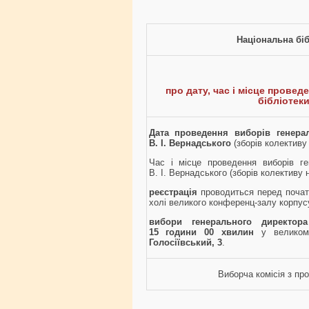
Національна біб
про дату, час і місце прове
бібліотеки
Дата проведення виборів генерал
В. І. Вернадського
(зборів колективу
Час і місце проведення виборів ген
В. І. Вернадського (зборів колективу 
реєстрація
проводиться перед почат
холі великого конференц-залу корпу
вибори генерального директора
15 години 00 хвилин
у великом
Голосіївський, 3
.
Виборча комісія з пр