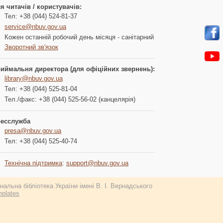
я читачів / користувачів:
Тел: +38 (044) 524-81-37
service@nbuv.gov.ua
Кожен останній робочий день місяця - санітарний
Зворотний зв'язок
иймальня директора (для офіційних звернень):
library@nbuv.gov.ua
Тел: +38 (044) 525-81-04
Тел./факс: +38 (044) 525-56-02 (канцелярія)
есслужба
presa@nbuv.gov.ua
Тел: +38 (044) 525-40-74
Технічна підтримка
:
support@nbuv.gov.ua
альна бібліотека України імені В. І. Вернадського
plates