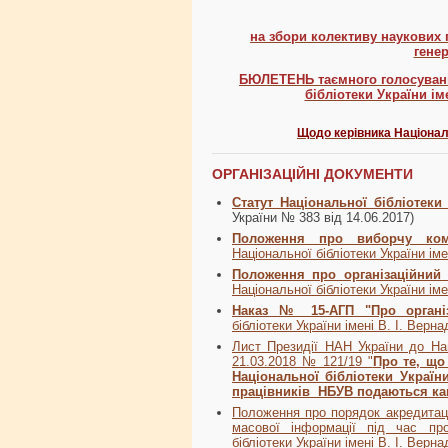
на збори колективу наукових 
гене
БЮЛЕТЕНЬ
таємного голосуван
бібліотеки України іме
Щодо керівника Національ
ОРГАНІЗАЦІЙНІ ДОКУМЕНТИ
Статут Національної бібліотеки
України № 383 від 14.06.2017)
Положення про виборчу ком
Національної бібліотеки України ім
Положення про організаційний 
Національної бібліотеки України іме
Наказ № 15-АГП "Про органі
бібліотеки України імені
В. І. Верна
Лист Президії НАН України до Наці
21.03.2018 № 121/19 "
Про те, що
Національної бібліотеки Україн
працівників НБУВ подаються канд
Положення про порядок акредитації
масової інформації під час про
бібліотеки України імені В. І. Верн