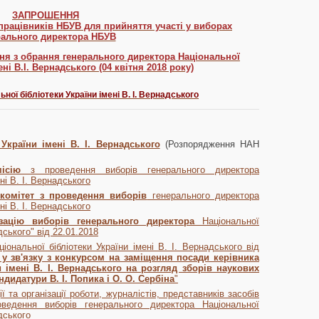
ЗАПРОШЕННЯ
працівників НБУВ для прийняття участі у виборах
рального директора НБУВ
ня з обрання генерального директора Національної
ні В.І. Вернадського (04 квітня 2018 року)
ної бібліотеки України імені В. І. Вернадського
 України імені
В. І. Вернадського
(Розпорядження НАН
ісію
з проведення виборів генерального директора
ені
В. І. Вернадського
комітет з проведення виборів
генерального директора
ні В. І. Вернадського
зацію виборів генерального директора
Національної
дського
" від 22.01.2018
ональної бібліотеки України імені В. І. Вернадського від
 у зв'язку з
конкурсом на заміщення посади керівника
и імені
В. І. Вернадського
на розгляд зборів наукових
идатури В. І. Попика і О. О. Сербіна
"
 та організації роботи, журналістів, представників засобів
ведення виборів генерального директора Національної
адського