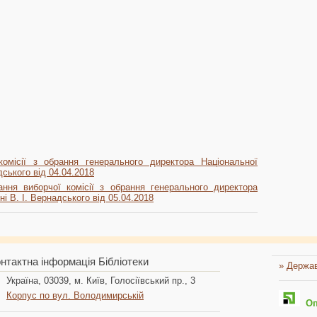
місії з обрання генерального директора Національної
адського від 04.04.2018
я виборчої комісії з обрання генерального директора
ні В. І. Вернадського від 05.04.2018
нтактна інформація Бібліотеки
» Держав
Україна, 03039, м. Київ, Голосіївський пр., 3
Корпус по вул. Володимирській
Опл