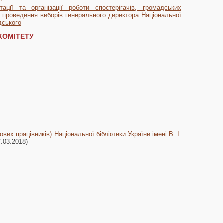
ції та організації роботи спостерігачів, громадських
та проведення виборів генерального директора Національної
адського
КОМІТЕТУ
 працівників) Національної бібліотеки України імені В. І.
.03.2018)