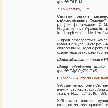
фонді: Т5 Г-13
7.
Гончаренко, О. М.
Система органів місцев
рейхскомісаріату "Україна" 
рр.
[Текст] / Гончаренко О. М.
Нац. акад. наук України, Ін-т і
Ін-т історії України НАН Укаїни,
У праці розглядається компле
нуванням окупаційного режиму 
світової війни. Подано реконс
сха­рактеризовано їхню компет
Шифр зберігання книги у Н
Шифр зберігання книги 
фонді: Т3(2Ук)722 Г-65
8.
Горовий, Анатолій Васильо
Забутий митрополит Сильв
вчений, церков. ієрарх / Анатол
агенція "Наш час", 2015. - 158, 
XVII століття сповнене супер
козацтва за свої привілеї 