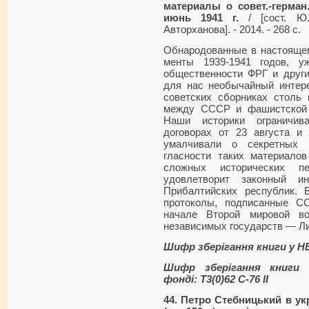
материалы о совет.-герман.
июнь 1941 г.
/ [сост. Ю.
Авторханова]. - 2014. - 268 с.
Обнародованные в настоящем
менты 1939-1941 годов, 
обществен­ности ФРГ и друг
для нас необы­чайный интер
советских сборниках столь
между СССР и фашистской 
Наши историки ограничив
договорах от 23 августа и
умалчивали о секретных 
гласности таких материало
сложных исторических п
удовлетворит законный и
Прибалтийских республик. 
протоколы, подписанные С
начале Второй мировой в
независимых государств — Ли
Шифр зберігання книги у Н
Шифр зберігання книги 
фонді: Т3(0)62 С-76 II
44. Петро Стебницький в ук