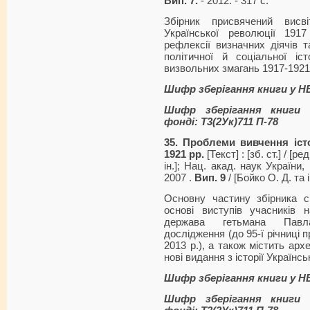
Вип. 7.
- 2012. - 317 с.
Збірник присвячений висві
Української революції 191
рефлексії визначних діячів т
політичної й соціальної іс
визвольних змагань 1917-1921
Шифр зберігання книги у Н
Шифр зберігання книги 
фонді: Т3(2Ук)711 П-78
35. Проблеми вивчення істо
1921 рр.
[Текст] : [зб. ст.] / [р
ін.]; Нац. акад. наук України, І
2007 .
Вип. 9
/ [Бойко О. Д. та ін
Основну частину збірника ск
основі виступів учасників н
держава гетьмана Павла
дослідження (до 95-ї річниці п
2013 р.), а також містить архе
нові видання з історії Українс
Шифр зберігання книги у Н
Шифр зберігання книги 