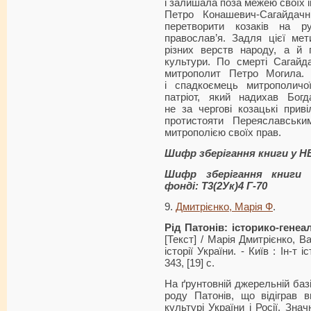
і залишала поза межею своїх і
Петро Конашевич-Сагайдачн
перетворити козаків на р
православ’я. Задля цієї ме
різних верств народу, а й 
культури. По смерті Сагайд
митрополит Петро Моги­ла.
і спадкоємець митрополич
патріот, який надихав Бог
не за чергові козацькі приві
протистояти Пере­яславськи
митрополією своїх прав.
Шифр зберігання книги у Н
Шифр зберігання книги 
фонді: Т3(2Ук)4 Г-70
9.
Дмитрієнко, Марія Ф
.
Рід Патонів: історико-гене
[Текст] / Марія Дмитрієнко, В
історії України. - Київ : Ін-т 
343, [19] с.
На ґрунтовній джерельній базі
роду Патонів, що відіграв в
культурі України і Росії. Зна