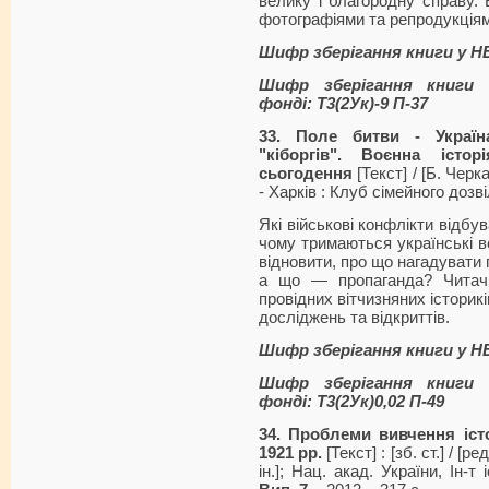
велику і благородну справу.
фотографіями та репродукціям
Шифр зберігання книги у Н
Шифр зберігання книги 
фонді: Т3(2Ук)-9 П-37
33. Поле битви - Україн
"кіборгів". Воєнна іст
сьогодення
[Текст] / [Б. Черк
- Харків : Клуб сімейного дозвіл
Які військові конфлікти відбу
чому тримаються українські во
відновити, про що нагадувати п
а що — пропаганда? Читач
провідних вітчизняних історик
досліджень та відкриттів.
Шифр зберігання книги у Н
Шифр зберігання книги 
фонді: Т3(2Ук)0,02 П-49
34. Проблеми вивчення істо
1921 рр.
[Текст] : [зб. ст.] / [р
ін.]; Нац. акад. України, Ін-т і