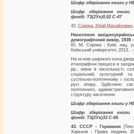
Шифр зберігання книги у Н
Шифр зберігання книги 
фонді: Т3(2Ук)0,02 С-47
42.
Сорока, Юрій Михайлович
.
Населення західноукраїнсь
демографічний вимір, 1939 - 
Ю. М. Сорока ; Київ. нац. ун
Київський університет, 2013. - 
На основі широкого кола джер
етнографічні процеси в західн
рр., зміни в чисельності, ск
соціальний, культурний т
суспільно-політичному і госп
русі опору. Здійснено сис
політичного, адміністративно
структуру населення.
Шифр зберігання книги у Н
Шифр зберігання книги 
фонді: Т3(2Ук)33 С-65
43. СССР - Германия
[Текс
Харьков : Права людини, 20