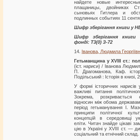
найдете новые интересн
плащаницы, двой­никах С
сыновьях Гитлера и обсто
подлинных событиях 11 сентяб
Шифр зберігання книги у Н
Шифр зберігання книги 
фонді: Т3(0) З-72
14.
Іванова, Людмила Георгіїв
Гетьманщина у XVIII ст.: пол
(іст. нариси) / Іванова Людмил
П. Драгоманова, Каф. істор
Подільський : Історія в книзі, 2
У формі історичних нарисів 
важливі питання політично
Зокрема, розкривається с
відносин між обома держава
період гетьманування І. Мазе
принципи політичної куль
концепцій в середовищі укр
еліти. Читач знайде цікаві з
цію в Україні у XVIII ст. — д
соціальний та етнічний склад.