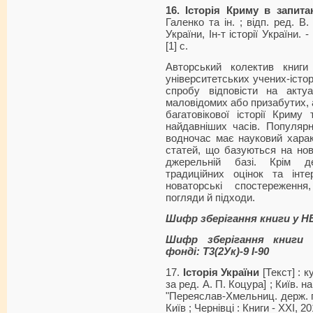
16. Історія Криму в запита
Галенко та ін. ; відп. ред. В
України, Ін-т історії України. 
[1] с.
Авторський колектив книги
університетських учених-істор
спробу відповісти на акт
маловідомих або призабутих, а
багатовікової історії Криму
найдавніших часів. Популяр
водночас має науковий харак
статей, що базуються на нові
джерельній базі. Крім де
традиційних оцінок та інте
новаторські спостереження
погляди й підходи.
Шифр зберігання книги у Н
Шифр зберігання книги 
фонді: Т3(2Ук)-9 І-90
17.
Історія України
[Текст] : к
за ред. А. П. Коцура] ; Київ. 
"Переяслав-Хмельниц. держ. пе
Київ ; Чернівці : Книги - XXI, 20