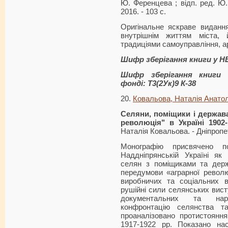
Ю. Ференцева ; відп. ред. Ю. 
2016. - 103 с.
Оригінальне яскраве виданн
внутрішнім життям міста, 
традиціями самоуправління, а
Шифр зберігання книги у 
Шифр зберігання книги 
фонді: Т3(2Ук)9 К-38
20.
Ковальова, Наталія Анатол
Селяни, поміщики і держава
революція" в Україні 1902-
Наталія Ковальова. - Дніпропет
Монографію присвячено п
Наддніпрян­ській Україні як
селян з поміщиками та держ
передумови «аграрної революці
виробничих та соціальних в
рушійні сили селянських висту
документальних та нар
конфронтацію селянства т
проаналізовано протистояння
1917-1922 рр. Показано нас