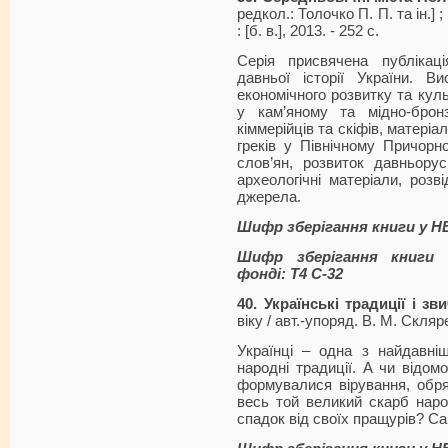
редкол.: Толочко П. П. та ін.] ;
: [б. в.], 2013. - 252 с.
Серія присвячена публікац
давньої історії України. Ви
економічного розвитку та куль
у кам’яному та мідно-бронз
кіммерійців та скіфів, матеріа
греків у Північному Причорно
слов’ян, розвиток давньорус
археологічні матеріали, розвід
джерела.
Шифр зберігання книги у Н
Шифр зберігання книги 
фонді: Т4 С-32
40. Українські традиції і зв
віку / авт.-упоряд. В. М. Скляре
Українці – одна з найдавніш
народні традиції. А чи відомо
формувалися вірування, обря
весь той великий скарб наро
спадок від своїх пращурів? Сам