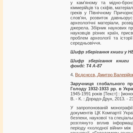
у кам’яному та мідно-бронз
кіммерійців та скіфів, матері
греків у Північному Причорно
слов’ян, розвиток давньорус
археологічні матеріали, розвід
джерела. Збірник наукових п
науковців різних країн, при
проблем археології та історі
середньовіччя.
Шифр зберігання книги у Н
Шифр зберігання книги 
фонді: Т4 А-87
4.
Вєдєнєєв, Дмитро Валерійо
Заручниця глобального пр
Голоду 1932-1933 рр. в Укра
1945-1991 років [Текст] : [мон
В. - К. : Дорадо-Друк, 2013. - 2
У запропонованій монографі
документів ЦК Компартії Укра
безпеки, наукової та спеціал
розглянуто вплив інформаці
періоду «холодної війни» мі