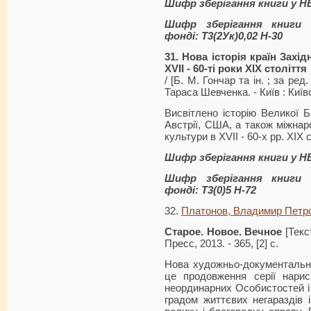
Шифр зберігання книги у Н
Шифр зберігання книги 
фонді: Т3(2Ук)0,02 Н-30
31. Нова історія країн Захі
XVII - 60-ті роки XIX століття
/ [Б. М. Гончар та ін. ; за ред.
Тараса Шевченка. - Київ : Київс
Висвітлено історію Великої Бри
Австрії, США, а також міжнаро
культури в XVII - 60-х рр. XIX с
Шифр зберігання книги у Н
Шифр зберігання книги 
фонді: Т3(0)5 Н-72
32.
Платонов, Владимир Петр
Старое. Новое. Вечное
[Текс
Пресс, 2013. - 365, [2] с.
Нова художньо-документальн
це продовження серії нарис
неорди­нарних Особистостей і с
градом життєвих негараздів 