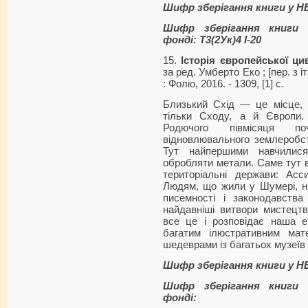
Шифр зберігання книги у 
Шифр зберігання книги 
фонді: Т3(2Ук)4 І-20
15.
Історія європейської цив
за ред. Умберто Еко ; [пер. з іт
: Фоліо, 2016. - 1309, [1] с.
Близький Схід — це місце, 
тільки Сходу, а й Європи.
Родючого півмісяця по
відновлювального землеробст
Тут найпершими навчилис
обробляти метали. Саме тут в
територіальні держави: Асс
Людям, що жили у Шумері, н
писемності і законодавств
найдавніші витвори мистецтв
все це і розповідає наша е
багатим ілюстративним мат
шедеврами із багатьох музеїв 
Шифр зберігання книги у 
Шифр зберігання книги 
фонді: