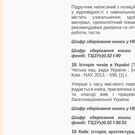
Підручник написаний з позицій 
у відповідності з навчально
містить узагальнення здоб
матеріал, хронологічний покаж
рекомендовані джерела та літ
роботи, тести.
Шифр зберігання книги у 
Шифр зберігання книги 
фонді: Т3(2Ук)0,02 І-90
18. Історія чехів в Україні
[Т
Чеська нац. рада України ; [н
Київ : НАУ, 2013. - 598, [1] с.
Уперше з часу масового перес
видається книга, присвячена іс
та злагоді жив і працю
багатонаціональної України.
Шифр зберігання книги у Н
Шифр зберігання книги 
фонді: Т3(2Ук)0,02 І-90.01
19. Київ: історія, архітектура