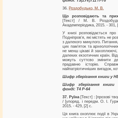
фонді: Т3(2Ук)711 П-78
36.
Роздобудько, М. В.
Що розповідають та прих
[Текст] / М. В. Роздобу
Академперіодика, 2015. - 301, [
У книзі розповідається про 
Подніпров'я, які містять не 
з далекого минулого. Питання
цих пам'яток та археологічни
не менш цікаві й захоплюючі,
далеких екзотичних країн. Відп
можуть суттєво змінити д
прадавню історію. Справж
найпатріотичніших вигадок, ко
Шифр зберігання книги у 
Шифр зберігання книги 
фонді: Т4 Р-64
37. Руїна
[Текст] : [прозові тво
/ [упоряд. і передм. О. І. Гурж
2015. - 429, [2] с.
Ця книга охоплює події в Укра