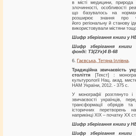
в місті медицини, природа 
злочинності, особливості реа
що базувалось на нормах
розширює знання про чи
його регіональну й станову іде
використовували містяни тощо
Шифр зберігання книги у Н
Шифр зберігання книги 
фонді: Т3(2Ук)4 В-68
6.
Гаєвська, Тетяна Іллівна
.
Традиційна звичаєвість ук
століття
[Текст] : моногра
культурології Нац. акад. мистец
НАМ України, 2012. - 375 с.
У монографії розглянуто і 
звичаєвості українців, пе
трансформації обрядів та 
історичних перетворень н
наприкінці ХІХ – початку ХХ ст
Шифр зберігання книги у Н
Шифр зберігання книги 