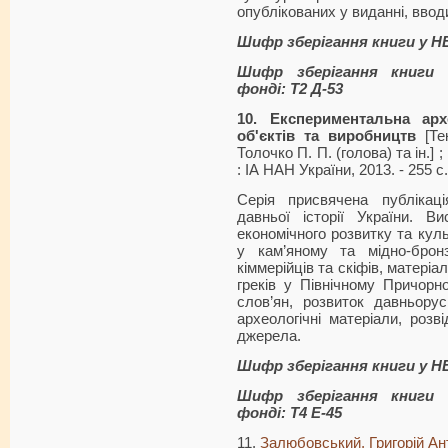
опублікованих у виданні, ввод
Шифр зберігання книги у Н
Шифр зберігання книги 
фонді: Т2 Д-53
10. Експериментальна ар
об'єктів та виробництв
[Тек
Толочко П. П. (голова) та ін.] ;
: ІА НАН України, 2013. - 255 с.
Серія присвячена публікац
давньої історії України. Ви
економічного розвитку та куль
у кам’яному та мідно-бронз
кіммерійців та скіфів, матеріа
греків у Північному Причорно
слов’ян, розвиток давньорус
археологічні матеріали, розвід
джерела.
Шифр зберігання книги у Н
Шифр зберігання книги 
фонді: Т4 Е-45
11.
Залюбовський, Григорій А