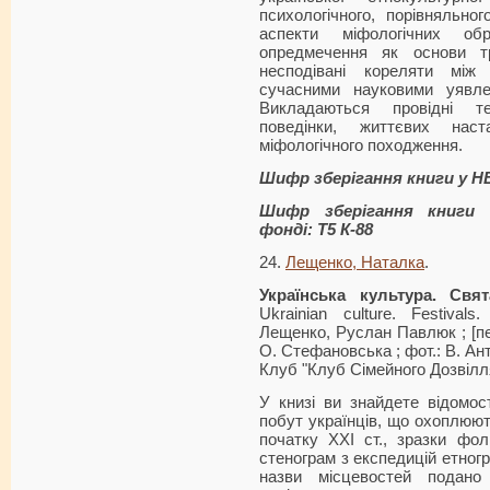
психологічного, порівняльно
аспекти міфологічних об
опредмечення як основи тр
несподівані кореляти між
сучасними науковими уявле
Викладаються провідні т
поведінки, життєвих наста
міфологічного походження.
Шифр зберігання книги у Н
Шифр зберігання книги 
фонді: Т5 К-88
24.
Лещенко, Наталка
.
Українська культура. Свят
Ukrainian culture. Festival
Лещенко, Руслан Павлюк ; [пер.
О. Стефановська ; фот.: В. Ант
Клуб "Клуб Сімейного Дозвілля"
У книзі ви знайдете відомост
побут українців, що охоплюют
початку XXI ст., зразки фол
стенограм з експедицій етногр
назви місцевостей подано