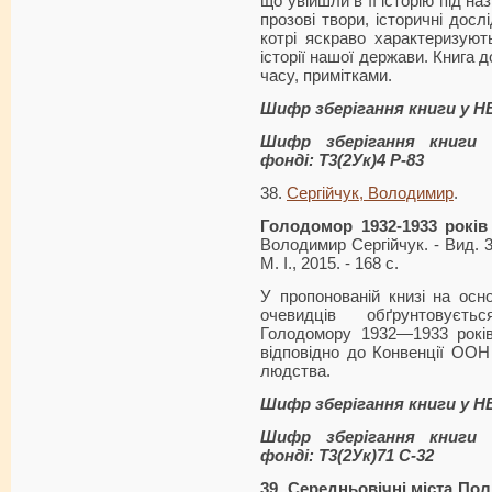
що увійшли в її історію під н
прозові твори, історичні досл
котрі яскраво характеризують
історії нашої держави. Книга 
часу, примітками.
Шифр зберігання книги у Н
Шифр зберігання книги 
фонді: Т3(2Ук)4 Р-83
38.
Сергійчук, Володимир
.
Голодомор 1932-1933 років
Володимир Сергійчук. - Вид. 3
М. І., 2015. - 168 с.
У пропонованій книзі на основ
очевидців обґрунтовуєть
Голодомору 1932—1933 років
відповідно до Конвенції ООН
людства.
Шифр зберігання книги у 
Шифр зберігання книги 
фонді: Т3(2Ук)71 С-32
39. Середньовічні міста Пол