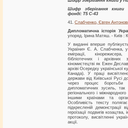
Шифр зберігання книги у Н
Шифр зберігання книги 
фонді: Т5 С-43
41.
Слабченко, Євген Антонов
Дипломатична історія Укра
упоряд. Ірина Матяш. - Київ : Кл
У виданні вперше публікуєт
України» Є. А. Слабченка, у
еміграції, кінорежисера,
бібліотечних і архівних 
кіномистецтві як Ежен Деслав
архіві Осередку української ку
Канада). У праці висвітлен
держави від Київської Русі д
через процес боротьби 
дипломатичних зусиль, так 
регіонального і міжнародного
іншими країнами та орган
Особливість тексту поляга
підкресленій демонстрації ві
героїзації подвигів козацтва,
протоколу, висвітленні украї
акції.