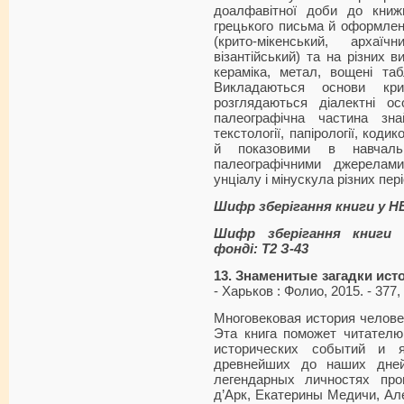
доалфавітної доби до книж
грецького письма й оформлення
(крито-мікенський, архаїч
візантійський) та на різних в
кераміка, метал, вощені табл
Викладаються основи кри
розглядаються діалектні ос
палеографічна частина зн
текстології, папірології, коди
й показовими в навчаль
палеографічними джерелами
унціалу і мінускула різних пері
Шифр зберігання книги у 
Шифр зберігання книги 
фонді: Т2 З-43
13. Знаменитые загадки ист
- Харьков : Фолио, 2015. - 377, 
Многовековая история человеч
Эта книга поможет читателю
исторических событий и 
древнейших до наших дней
легендарных личностях пр
д’Арк, Екатерины Медичи, Ал