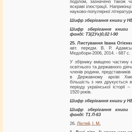
поділом, зазначено також ч
яскраві ілюстрації. Наприкінц
науково-популярної літератури
Шифр зберігання книги у Н
Шифр зберігання книги 
фонді: Т3(2Ук)0,02 І-90
25. Листування Івана Огієнка
авт. передм. В. Р. Адамськ
Медобори-2006, 2014. - 687 с.
У збірнику вміщено частину 
освітнього та державного діяча
членів родини, представників 
в Державному архіві Хме
більшість з них друкується в
періоду української історії 
1920 років.
Шифр зберігання книги у Н
Шифр зберігання книги 
фонді: Т1 Л-63
26.
Ліхтей, І. М.