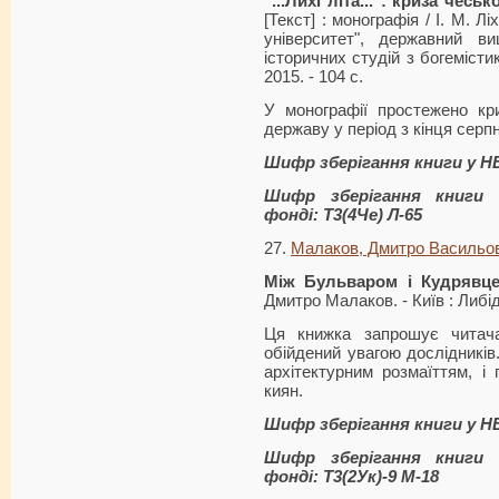
"...Лихі літа...": криза чесь
[Текст] : монографія / І. М. Л
університет", державний в
історичних студій з богемістик
2015. - 104 с.
У монографії простежено кр
державу у період з кінця серпн
Шифр зберігання книги у Н
Шифр зберігання книги 
фонді: Т3(4Че) Л-65
27.
Малаков, Дмитро Васильо
Між Бульваром і Кудрявц
Дмитро Малаков. - Київ : Либідь,
Ця книжка запрошує читач
обійдений увагою дослідників.
архітектурним розмаїттям, і
киян.
Шифр зберігання книги у Н
Шифр зберігання книги 
фонді: Т3(2Ук)-9 М-18