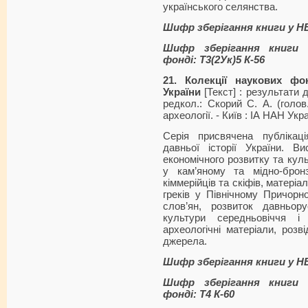
українського селянства.
Шифр зберігання книги у 
Шифр зберігання книги 
фонді: Т3(2Ук)5 К-56
21. Колекції наукових фо
України
[Текст] : результати д
редкол.: Скорий С. А. (голов.
археології. - Київ : ІА НАН Украї
Серія присвячена публікац
давньої історії України. Ви
економічного розвитку та куль
у кам’яному та мідно-бронз
кіммерійців та скіфів, матері
греків у Північному Причорно
слов’ян, розвиток давньору
культури середньовіччя і
археологічні матеріали, розвід
джерела.
Шифр зберігання книги у Н
Шифр зберігання книги 
фонді: Т4 К-60