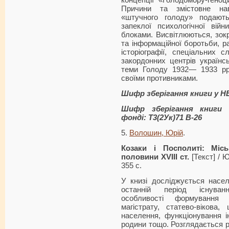
концепції «Голодомору-геноц
Причини та змістовне нав
«штучного голоду» подают
запеклої психологічної вій
блоками. Висвітлюються, зокр
та інформаційної боротьби, ра
історіографії, спеціальних
закордонних центрів українсь
теми Голоду 1932— 1933 рр.
своїми противниками.
Шифр зберігання книги у Н
Шифр зберігання книги 
фонді: Т3(2Ук)71 В-26
5.
Волошин, Юрій
.
Козаки і Посполиті: Міс
половини XVIII ст.
[Текст] / Ю
355 с.
У книзі досліджується насе
останній період існува
особливості формування м
магістрату, статево-вікова
населення, функціонування ін
родини тощо. Розглядається р