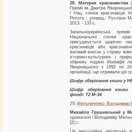
28. Материк краєзнавства
[
Премії ім. Дмитра Яворницьког
/ Нац. спілка краєзнавців Ук
Реєнта ; упоряд.: Руслана Ман
2013. - 133 с.
Загальноукраїнська прем
Національної спілки кр
присуджується щорічно ок
краєзнавців або краєзнавч
вагомий внесок у справу вивч
історико-культурних і прир
збірнику подано біографії л
Яворницького з 1992 по 20
організації, що отримали цю п
Шифр зберігання книги у Н
Шифр зберігання книги 
фонді: Т2 М-34
29.
Мельниченко, Володимир
Михайло Грушевський у Мо
хроноскоп / Володимир Мельниче
[2] с.
Ця масштабна авторська ен