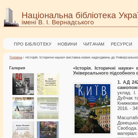
Національна бібліотека Укра
імені В. І. Вернадського
ПРО БІБЛІОТЕКУ
НОВИНИ
ЧИТАЧАМ
РЕСУРСИ
Головна
› «Історія. Історичні науки» виставка нових надходжень до Універсально
Галерея
«Історія. Історичні науки
Універсального підсобного
1. АД 24
самопож
уклад. І
Дубчак та 
Книжкови
2016. - 349
Масштабн
Донецьк
Свобода.
матеріал