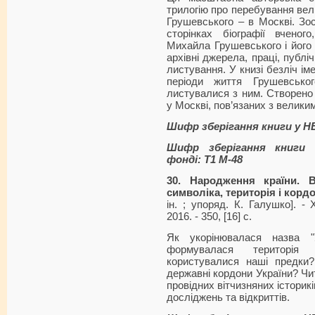
трилогію про перебування вели
Грушевського – в Москві. З
сторінках біографії вченог
Михайла Грушевського і його д
архівні джерела, праці, публіч
листування. У книзі безліч ім
періоди життя Грушевськог
листувалися з ним. Створено 
у Москві, пов’язаних з велики
Шифр зберігання книги у Н
Шифр зберігання книги 
фонді: Т1 М-48
30. Народження країни. 
символіка, територія і корд
ін. ; упоряд. К. Галушко]. - 
2016. - 350, [16] с.
Як укорінювалася назва "
формувалася територія
користувалися наші предки
державні кордони України? Ч
провідних вітчизняних історик
досліджень та відкриттів.