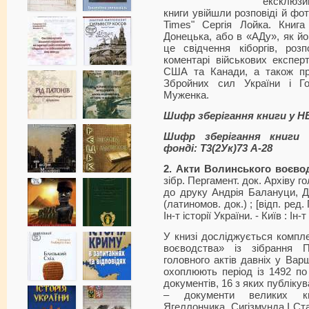
ексклюзи
книги увійшли розповіді й фо
Times" Сергія Лойка. Книг
Донецька, або в «АДу», як й
це свідчення кіборгів, розп
коментарі військових експерті
США та Канади, а також пр
Збройних сил України і Г
Муженка.
Шифр зберігання книги у Н
Шифр зберігання книги 
фонді: Т3(2Ук)73 А-28
2. Акти Волинського воєвод
зібр. Пергамент. док. Архіву го
до друку Андрія Балануци, 
(латиномов. док.) ; [відп. ред.
Ін-т історії України. - Київ : Ін
У книзі досліджується компл
воєводства» із зібрання П
головного актів давніх у Варш
охоплюють період із 1492 по
документів, 16 з яких публікув
– документи великих кн
Ягеллончика, Сигізмунда І Ста