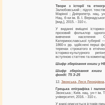
Твори з історії та етногр
Залюбовський ; підгот. текстів
Маріної ; Дніпропетр. нац. ун
Нац. б-ки ім. В. І. Вернадсько
[вид.], 2015. - 310 с.
У виданні вміщені історико-
прозовий фольклор одного
вивчення населення Ст
Катеринославської губернії 
1860-х рр. здійснені перші ф
теренах строкатого в етнічн
історико-культурного рег
вступною статтею та комента
Шифр зберігання книги у 
Шифр зберігання книги 
фонді: Т5 З-25
12.
Звонська, Леся Леонідівна
.
Грецька епіграфіка і палео
Звонська ; Київ. нац. ун-т ім.
університет, 2016. - 310 с.
У книзі описується історія гре