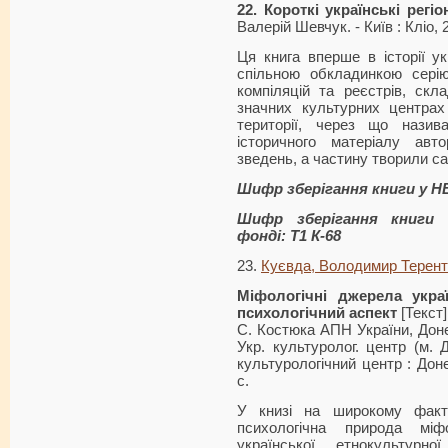
22. Короткі українські регі
Валерій Шевчук. - Київ : Кліо, 2
Ця книга вперше в історії укр
спільною обкладинкою серію 
компіляцій та реєстрів, скл
значних культурних центрах 
території, через що назив
історичного матеріалу авт
зведень, а частину творили са
Шифр зберігання книги у Н
Шифр зберігання книги 
фонді: Т1 К-68
23.
Куєвда, Володимир Терент
Міфологічні джерела украї
психологічний аспект
[Текст] 
С. Костюка АПН України, Донец
Укр. культуролог. центр (м. 
культурологічний центр : Дон
с.
У книзі на широкому факти
психологічна природа міф
української етнокультурн