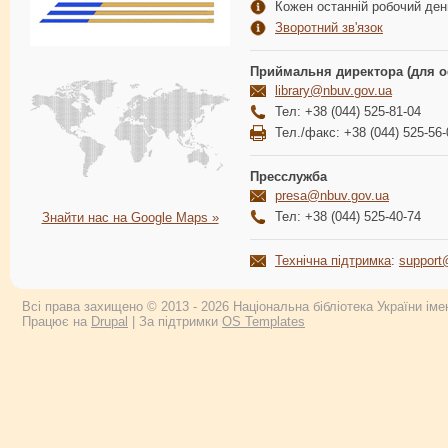
Кожен останній робочий день
Зворотний зв'язок
Приймальня директора (для о
library@nbuv.gov.ua
Тел: +38 (044) 525-81-04
Тел./факс: +38 (044) 525-56-
Пресслужба
presa@nbuv.gov.ua
Тел: +38 (044) 525-40-74
Знайти нас на Google Maps »
Технічна підтримка
:
support
Всі права захищено © 2013 - 2026 Національна бібліотека України імен
Працює на
Drupal
| За підтримки
OS Templates