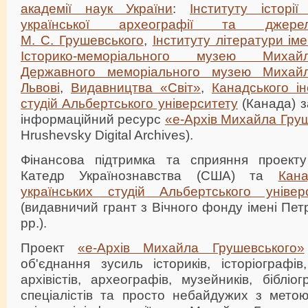
академії наук України
:
Інституту історії
української археографії та джерел
М. С. Грушевського
,
Інституту літератури іме
Історико-меморіального музею Михай
Державного меморіального музею Михай
Львові
,
Видавництва «Світ»
,
Канадського ін
студій Альбертського університету
(Канада) з
інформаційний ресурс
«е-Архів Михайла Гру
Hrushevsky Digital Archives).
Фінансова підтримка та сприяння проекту
Катедр Українознавства (США) та
Кана
українських студій Альбертського універ
(видавничий грант з Вічного фонду імені Пет
рр.).
Проект
«е-Архів Михайла Грушевського»
об'єднання зусиль істориків, історіографів,
архівістів, археографів, музейників, бібліог
спеціалістів та просто небайдужих з метою