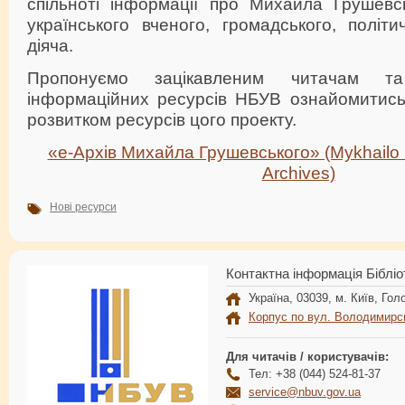
спільноті інформації про Михайла Грушевс
українського вченого, громадського, політ
діяча.
Пропонуємо зацікавленим читачам 
інформаційних ресурсів НБУВ ознайомитись 
розвитком ресурсів цого проекту.
«е-Архів Михайла Грушевського» (Mykhailo H
Archives)
Нові ресурси
Контактна інформація Бібліо
Україна, 03039, м. Київ, Голо
Корпус по вул. Володимирс
Для читачів / користувачів:
Тел: +38 (044) 524-81-37
service@nbuv.gov.ua