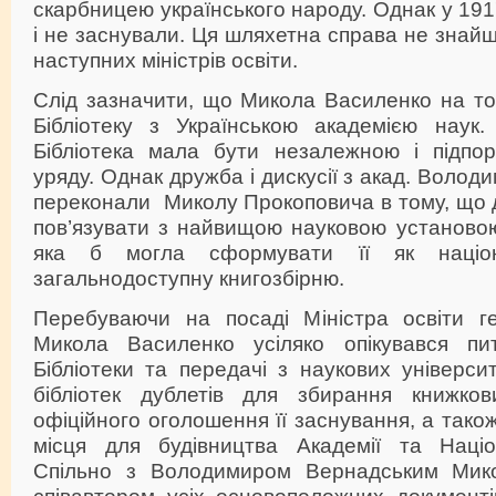
скарбницею українського народу. Однак у 1917
і не заснували. Ця шляхетна справа не знайш
наступних міністрів освіти.
Слід зазначити, що Микола Василенко на то
Бібліотеку з Українською академією наук
Бібліотека мала бути незалежною і підпо
уряду. Однак дружба і дискусії з акад. Воло
переконали Миколу Прокоповича в тому, що д
пов’язувати з найвищою науковою установою
яка б могла сформувати її як націон
загальнодоступну книгозбірню.
Перебуваючи на посаді Міністра освіти ге
Микола Василенко усіляко опікувався пи
Бібліотеки та передачі з наукових університ
бібліотек дублетів для збирання книжк
офіційного оголошення її заснування, а так
місця для будівництва Академії та Націон
Спільно з Володимиром Вернадським Мик
співавтором усіх основоположних документ