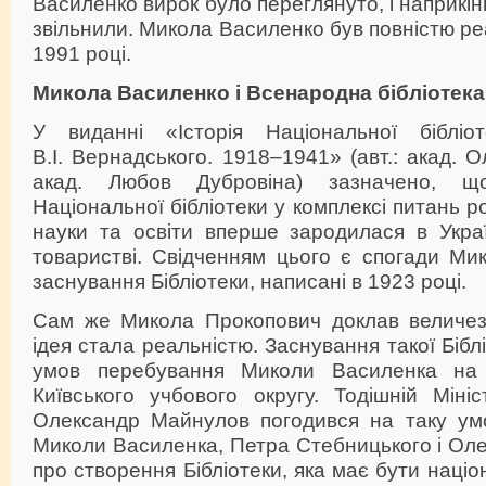
Василенко вирок було переглянуто, і наприкін
звільнили. Микола Василенко був повністю ре
1991 році.
Микола Василенко і Всенародна бібліотека
У виданні «Історія Національної бібліот
В.І. Вернадського. 1918–1941» (авт.: акад. 
акад. Любов Дубровіна) зазначено, щ
Національної бібліотеки у комплексі питань р
науки та освіти вперше зародилася в Укра
товаристві. Свідченням цього є спогади Ми
заснування Бібліотеки, написані в 1923 році.
Сам же Микола Прокопович доклав величез
ідея стала реальністю. Заснування такої Бібл
умов перебування Миколи Василенка на 
Київського учбового округу. Тодішній Міні
Олександр Майнулов погодився на таку ум
Миколи Василенка, Петра Стебницького і Ол
про створення Бібліотеки, яка має бути наці