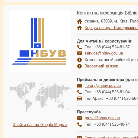
Контактна інформація Бібліо
Україна, 03039, м. Київ, Голо
Корпус по вул. Володимирс
Для читачів / користувачів:
Тел: +38 (044) 524-81-37
service@nbuv.gov.ua
Кожен останній робочий день
Зворотний зв'язок
Приймальня директора (для о
library@nbuv.gov.ua
Тел: +38 (044) 525-81-04
Тел./факс: +38 (044) 525-56-
Пресслужба
presa@nbuv.gov.ua
Тел: +38 (044) 525-40-74
Знайти нас на Google Maps »
Технічна підтримка
:
support