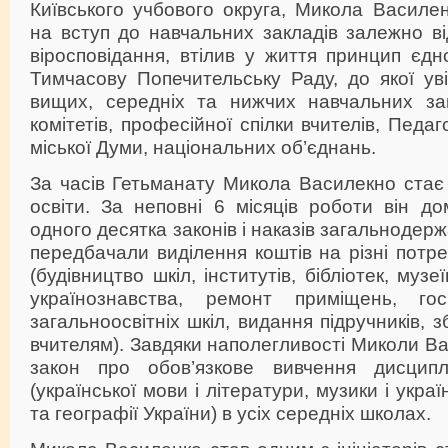
Київського учбового округа, Микола Василе
на вступ до навчальних закладів залежно ві
віросповідання, втілив у життя принцип єдн
Тимчасову Попечительську Раду, до якої ув
вищих, середніх та нижчих навчальних закл
комітетів, професійної спілки вчителів, Педаг
міської Думи, національних об’єднань.
За часів Гетьманату Микола Василекно стає
освіти. За неповні 6 місяців роботи він до
одного десятка законів і наказів загальнодерж
передбачали виділення коштів на різні потре
(будівництво шкіл, інститутів, бібліотек, музеї
українознавства, ремонт приміщень, гос
загальноосвітніх шкіл, видання підручників, 
вчителям). Завдяки наполегливості Миколи Ва
закон про обов’язкове вивчення дисциплі
(української мови і літератури, музики і україн
та географії України) в усіх середніх школах.