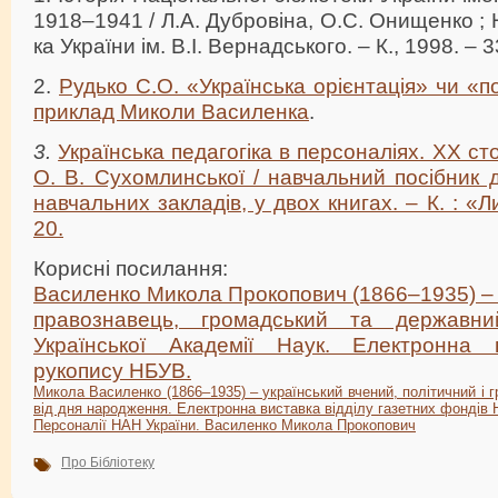
1918–1941 / Л.А. Дубровіна, О.С. Онищенко ; 
ка України ім. В.І. Вернадського. – К., 1998. – 3
2.
Рудько С.О. «Українська орієнтація» чи «п
приклад Миколи Василенка
.
3.
Українська педагогіка в персоналіях. ХХ сто
О. В. Сухомлинської / навчальний посібник 
навчальних закладів, у двох книгах. – К. : «Ли
20.
Корисні посилання:
Василенко Микола Прокопович (1866–1935) – у
правознавець, громадський та державни
Української Академії Наук. Електронна в
рукопису НБУВ.
Микола Василенко (1866–1935) – український вчений, політичний і г
від дня народження. Електронна виставка відділу газетних фондів
Персоналії НАН України. Василенко Микола Прокопович
Про Бібліотеку