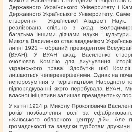
Микола Василенко став одним з ініціаторів с
Державного Українського Університету і Кам
Державного Українського Університету. Саме
створення Української Академії Наук,
реалізована спільно з акад. Володими
багатьма іншими діячами науки і культури.
Микола Василенко стає академіком Українсько
липні 1921 – обраний президентом Всеукраїн
(ВУАН). У ВУАН акад. Василенко створ
очолював Комісію для виучування історії
українського права. Здобутки цієї Коміс
лишаються неперевершеними. Однак на почат
непорозуміння з керівництвом Народного ко
підпорядкуванні якого перебувала ВУАН, М
власної ініціативи залишає президентську пос
У квітні 1924 р. Миколу Прокоповича Василен
років позбавлення волі за сфабрикова
«Київського обласного центру дій». Але п
громадськості та завдяки турботам дружини 