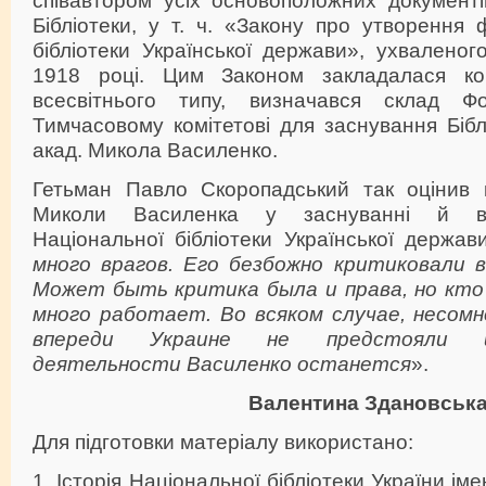
Бібліотеки, у т. ч. «Закону про утворення
бібліотеки Української держави», ухваленог
1918 році. Цим Законом закладалася конц
всесвітнього типу, визначався склад Фо
Тимчасовому комітетові для заснування Бібл
акад. Микола Василенко.
Гетьман Павло Скоропадський так оцінив 
Миколи Василенка у заснуванні й все
Національної бібліотеки Української держав
много врагов.
Его безбожно критиковали в
Может быть критика была и права, но кто
много работает. Во всяком случае, несомн
впереди Украине не предстояли и
деятельности Василенко останется
».
Валентина Здановськ
Для підготовки матеріалу використано:
1. Історія Національної бібліотеки України іме