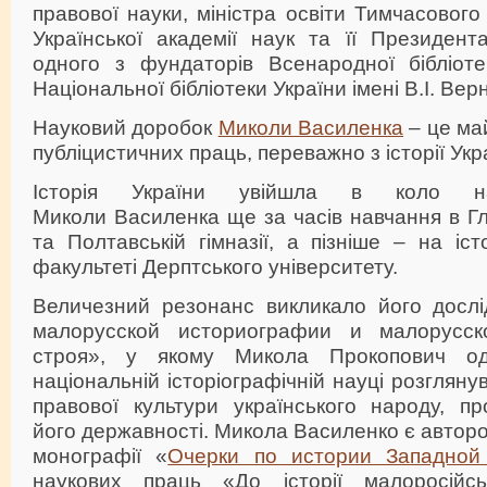
правової науки, міністра освіти Тимчасового
Української академії наук та її Президент
одного з фундаторів Всенародної бібліоте
Національної бібліотеки України імені В.І. Вер
Науковий доробок
Миколи Василенка
– це ма
публіцистичних праць, переважно з історії Укра
Історія України увійшла в коло нау
Миколи Василенка ще за часів навчання в Глу
та Полтавській гімназії, а пізніше – на іст
факультеті Дерптського університету.
Величезний резонанс викликало його досл
малорусской историографии и малорусск
строя», у якому Микола Прокопович 
національній історіографічній науці розгляну
правової культури українського народу, пр
його державності. Микола Василенко є авто
монографії «
Очерки по истории Западной
наукових праць «До історії малоросійськ