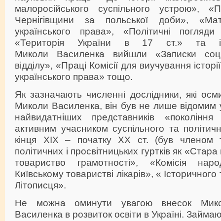
малоросійського суспільного устрою», «
Чернігівщини за польської доби», «Мат
українського права», «Політичні погляди
«Територія України в 17 ст.» та і
Миколи Василенка вийшли «Записки соціа
відділу», «Праці Комісії для виучування історі
українського права» тощо.
Як зазначають численні дослідники, які осм
Миколи Василенка, він був не лише відомим 
найвидатніших представників «покоління іс
активним учасником суспільного та політичн
кінця ХІХ – початку ХХ ст. (був членом 
політичних і просвітницьких гуртків як «Стара
товариство грамотності», «Комісія на
Київському товаристві лікарів», « Історичног
Літописця».
Не можна оминути увагою внесок Мик
Василенка в розвиток освіти в Україні. Займа