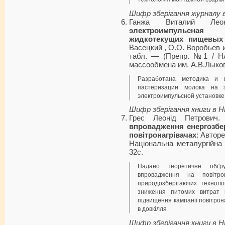
Шифр зберігання журналу 
Ганжа Виталий Лео
электроимпульсная 
жидкотекущих пищевых
Васецкий , О.О. Воробьев и 
табл. — (Препр. №1 / НА
массообмена им. А.В.Лыков
Разработана методика и и
пастеризации молока на э
электроимпульсной установке
Шифр зберігання книги в 
Грес Леонід Петрович
впровадження енергозбер
повітронагрівачах
: Авторе
Національна металургійна
32с.
Надано теоретичне обґру
впровадження на повітро
природозберігаючих техноло
зниження питомих витрат к
підвищення кампанії повітрона
в довкілля
Шифр зберігання книги в 