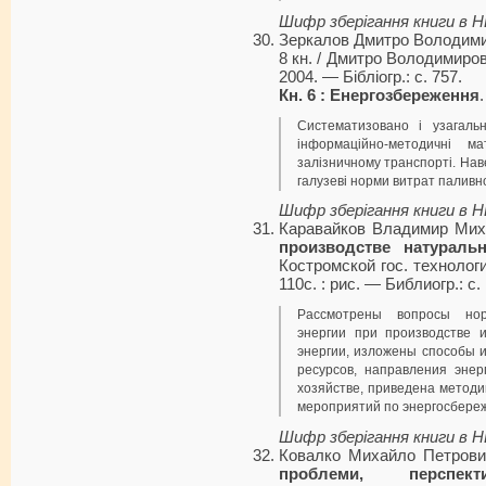
Шифр зберігання книги в 
Зеркалов Дмитро Володим
8 кн. / Дмитро Володимиров
2004. — Бібліогр.: с. 757.
Кн. 6 : Енергозбереження
Систематизовано і узагаль
інформаційно-методичні м
залізничному транспорті. Наве
галузеві норми витрат паливн
Шифр зберігання книги в 
Каравайков Владимир Ми
производстве натураль
Костромской гос. технолог
110с. : рис. — Библиогр.: с
Рассмотрены вопросы норм
энергии при производстве и
энергии, изложены способы 
ресурсов, направления эне
хозяйстве, приведена метод
мероприятий по энергосбере
Шифр зберігання книги в 
Ковалко Михайло Петров
проблеми, перспект