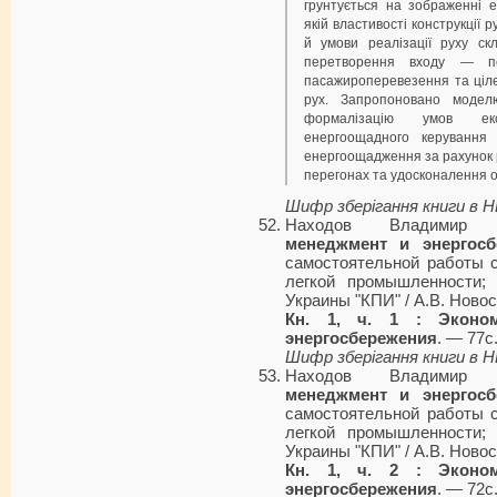
грунтується на зображенні е
якій властивості конструкції
й умови реалізації руху ск
перетворення входу — п
пасажироперевезення та цілес
рух. Запропоновано модел
формалізацію умов екс
енергоощадного керуванн
енергоощадження за рахунок р
перегонах та удосконалення ор
Шифр зберігання книги в 
Находов Владимир
менеджмент и энергосб
самостоятельной работы с
легкой промышленности; 
Украины "КПИ" / А.В. Новос
Кн. 1, ч. 1 : Эконом
энергосбережения
. — 77с
Шифр зберігання книги в 
Находов Владимир
менеджмент и энергосб
самостоятельной работы с
легкой промышленности; 
Украины "КПИ" / А.В. Новос
Кн. 1, ч. 2 : Эконом
энергосбережения
. — 72с