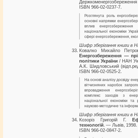
Держкоменергозбереження
ISBN 966-02-0237-7.
Розглянута роль енргозбере
основні напрямки енергозбері
вплив енергозбереження 
національної економіки Украї
сфері енергозбереження, екол
Шифр зберігання книги в 
Ковалко Михайло Петров
Енергозбереження — прі
політики України
/ НАН Ук
А.К. Шидловський (відп.ре
ISBN 966-02-0525-2.
На основі аналізу досвіду ене
вітчизняних наробок запроп
впровадження енергозбері
комплекс заходів з енер
національної економіки та 
науково-методичне та інформ
Шифр зберігання книги в 
Козоріз Григорій Г.
Еф
технологій
. — Львів, 1998.
ISBN 966-02-0847-2.