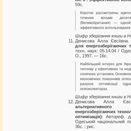
59с.
Коротко рассмотрены идеол
течение восьми десят
(Великобритания) — одно
эффективного использования п
Шифр зберігання книги в 
Денисова Алла Євсіївна
для енергозберігаючих т
техн. наук: 05.14.04 / Оде
О., 1997. — 16с.
Найбільший інтерес для Укра
теплову у ефективних та нед
сонячних установок. Основно
економічних показників гелі
рахунок оптимізації гід
геліоколекторах.
Шифр зберігання книги в 
Денисова Алла Євс
альтернативного
енергозберігаючих технол
оптимізація)
: Автореф. ди
Одеський національний по
36с. : рис.