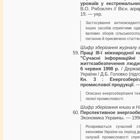
урожаїв у екстремальни
В.О. Рябокляч // Вісн. агр
19. — укp.
Застосування антиоксиданті
інших засобів сприятиме оде
валових зборів сільськогосп
питанню й присвячено статтю
Шифр зберігання журналу 
Праці ІІІ-ї міжнародної 
"Сучасні інформаційні т
життєзабезпечення людин
6 червня 1998 р.
/ Держав
України / Д.Б. Головко (підго
Кн. 3 : Енергозберіг
промислової продукції
. —
Описано енергозберігаючі тех
легкої промисловості.
Шифр зберігання книги в 
Перспективное энергооб
Экономика Украины. — 1998
Розкривається сучасний с
економіки України на період д
галузей промисловості спря