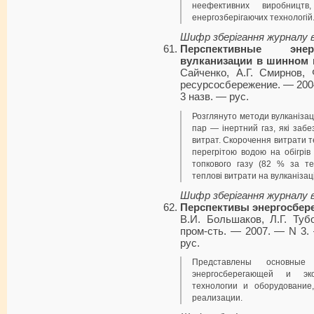
неефективних виробницт
енергозберігаючих технологій
Шифр зберігання журналу 
Перспективные энер
вулканизации в шинном 
Сайченко, А.Г. Смирнов,
ресурсосбережение. — 2004
3 назв. — рус.
Розглянуто методи вулканізац
пар — інертний газ, які заб
витрат. Скорочення витрати те
перегрітою водою на обігрі
топкового газу (82 % за т
теплові витрати на вулканіза
Шифр зберігання журналу 
Перспективы энергосбер
В.И. Большаков, Л.Г. Туб
пром-сть. — 2007. — N 3. 
рус.
Представлены основные
энергосберегающей и эко
технологии и оборудование
реализации.