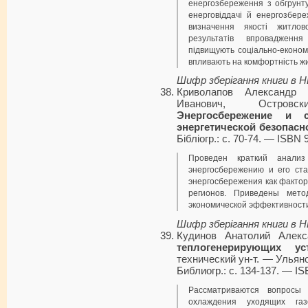
енергозбереження з обгрунт
енерговіддачі й енергозбер
визначення якості житлов
результатів впровадження
підвищують соціально-економ
впливають на комфортність жи
Шифр зберігання книги в 
Криволапов Александр 
Иванович, Остров
Энергосбережение и 
энергетической безопасн
Бібліогр.: с. 70-74. — ISBN 
Проведен краткий анализ
энергосбережению и его ста
энергосбережения как фактор
регионов. Приведены мето
экономической эффективност
Шифр зберігання книги в 
Кудинов Анатолий Алек
теплогенерирующих уст
технический ун-т. — Ульяно
Библиогр.: с. 134-137. — IS
Рассматриваются вопросы 
охлаждения уходящих газ