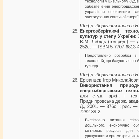
технологій у цивільному буді
забезпечення енергоощаджен
управління ефективним вик
застосування сонячної енергії
Шифр зберігання книги в 
Енергозберігаючі техн
культур у степу України
:
Є.М. Лебідь (гол.ред.) — 
252с. — ISBN 5-7707-6813-4
Представлено розробки з 
технологій, що базуються на
культур.
Шифр зберігання книги в 
Еріванцев Ігор Миколайов
Використання природ
енергозберігаючих техно
для студ. архіт. і тех
Придніпровська держ. акад
Д., 2001. — 376с. : рис. — 
7282-39-2.
Висвітлено питання світл
доцільного, економічно об
світлових ресурсів для 
урахуванням ергометричних та 