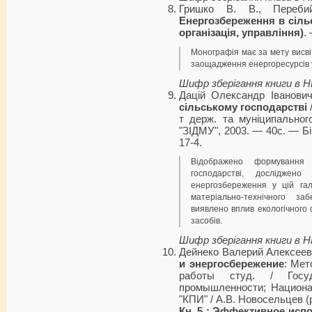
Гришко В. В., Переби
Енергозбереження в сіль
організація, управління)
.
Монографія має за мету висві
заощадження енергоресурсів у
Шифр зберігання книги в 
Дацій Олександр Іванови
сільському господарстві
/
т держ. та муніципальног
"ЗІДМУ", 2003. — 40с. — Біб
17-4.
Відображено формування 
господарстві, досліджено
енергозбереження у цій гал
матеріально-технічного з
виявлено вплив екологічного 
засобів.
Шифр зберігання книги в 
Дейнеко Валерий Алексее
и энергосбережение
: Мет
работы студ. / Госуд
промышленности; Национа
"КПИ" / А.В. Новосельцев (р
Кн. 5 : Эффективное исп