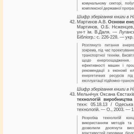
комунальному секторі, побу
комплексної державної прогр
Шифр зберігання книги в 
Мартинов А.В.
Основи ене
Мартинов, О.Б. Нєженцев,
ун-т ім. В.Даля. — Луганс
Бібліогр.: с. 226-228. — укp.
Розглянуто питання енерг
зокрема, під час проектуванн
транспортної техніки. Висві
щодо енергоощадження. 
ефективності машин і про
рекомендації з економії е
енергетичних ресурсів пі
експлуатації підйомно-транс
Шифр зберігання книги в 
Мельнічук Оксана Євстахі
технологій виробництва
техн: 05.18.13 / Одеськ
технологій. — О., 2003. — 18
Розробка технологій кон
використанням методів та 
дозволили досягнути вис
властивостей сировини, біол