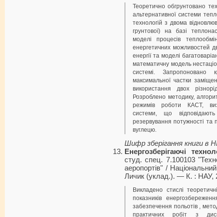
Теоретично обгрунтовано тех
альтернативної системи теп
технологій з двома відновлю
грунтової) на базі теплона
моделі процесів теплообм
енергетичних можливостей д
енергії та моделі багатоварі
математичну модель нестаціо
системі. Запропоновано 
максимальної частки заміще
використання двох різнорі
Розроблено методику, алгор
режимів роботи КАСТ, виз
системи, що відповідают
резервування потужності та 
вуглецю.
Шифр зберігання книги в 
Енергозберігаючі технол
студ. спец. 7.100103 "Техн
аеропортів" / Національний 
Личик (уклад.). — К. : НАУ, 
Викладено стислі теоретичн
показників енергозбереженн
забезпечення польотів , мето
практичних робіт з дисци