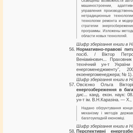
Освещены возможности автом
машиностроении, адапти
управления производственны
нетрадиционные технологи
технологии ремонта и моде
стратегии энергосбережен
программы. Изложены методи
области новых технологий.
Шифр зберігання книги в 
Нормативно-правові пит
посіб. / Віктор Петро
Веніамінович... Праховни
технічний ун-т України
енергоменеджменту", 
екоенергоменеджера; № 1). —
Шифр зберігання книги в 
Овсієнко Ольга Вікто
енергозбереження в бага
дис... канд. екон. наук: 0
ун-т ім. В.Н.Каразіна. — Х.,
Надано обгрунтування конце
механізму і методів держа
багатоукладній економіці.
Шифр зберігання книги в 
Перспективні енергозбе