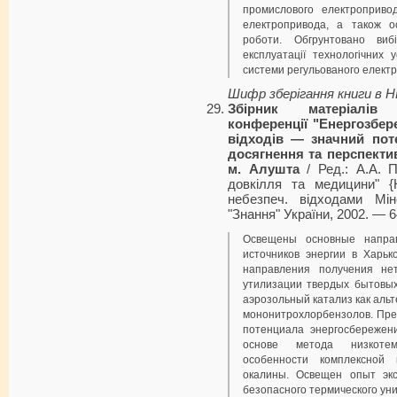
промислового електропривод
електропривода, а також ос
роботи. Обгрунтовано виб
експлуатації технологічних
системи регульованого електр
Шифр зберігання книги в 
Збірник матеріалів 
конференції "Енергозбер
відходів — значний поте
досягнення та перспектив
м. Алушта
/ Ред.: А.А. П
довкілля та медицини" {
небезпеч. відходами Мін
"Знання" України, 2002. — 6
Освещены основные направ
источников энергии в Харьк
направления получения не
утилизации твердых бытовых
аэрозольный катализ как аль
мононитрохлорбензолов. Пре
потенциала энергосбережен
основе метода низкотем
особенности комплексной 
окалины. Освещен опыт экс
безопасного термического ун