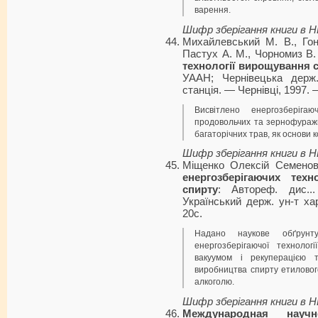
варення.
Шифр зберігання книги в 
Михайлевський М. В., Гон
Пастух А. М., Чорномиз В
технології вирощування 
УААН; Чернівецька держ.
станція. — Чернівці, 1997. 
Висвітлено енергозберіга
продовольчих та зернофуражни
багаторічних трав, як основи 
Шифр зберігання книги в 
Міщенко Олексій Семено
енергозберігаючих техн
спирту
: Автореф. дис...
Український держ. ун-т ха
20с.
Надано наукове обґрунт
енергозберігаючої технолог
вакуумом і рекуперацією т
виробництва спирту етиловог
алкоголю.
Шифр зберігання книги в 
Международная научн