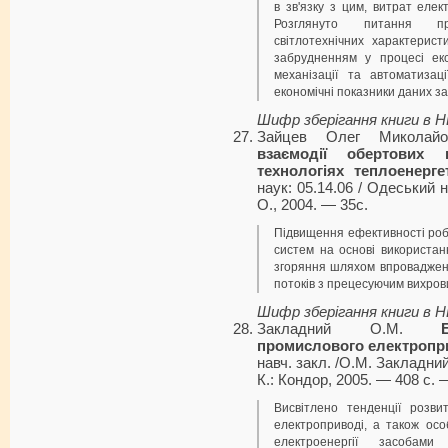
в зв'язку з цим, витрат елек
Розглянуто питання пр
світлотехнічних характерист
забрудненням у процесі екс
механізації та автоматизац
економічні показники даних за
Шифр зберігання книги в 
Зайцев Олег Миколай
взаємодії обертових 
технологіях теплоенерге
наук: 05.14.06 / Одеський 
О., 2004. — 35с.
Підвищення ефективності ро
систем на основі використа
згоряння шляхом впроваджен
потоків з прецесуючим вихров
Шифр зберігання книги в 
Закладний О.М.
промислового електропр
навч. закл. /О.М. Закладний
К.: Кондор, 2005. — 408 с. —
Висвітлено тенденції розв
електроприводі, а також осо
електроенергії засобами