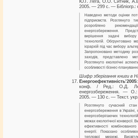
Ю.Г. Лега, О.О. Ситник, А
2005. — 299 с. — Бібліогр.: 
Наведено методи оцінки пот
підприємств. Розглянуто ти
розроблено рекоменд
енергозбереження. Предс
вирішення задачі вибору
технологій. Обгрунтовано м
ієрархій під час вибору альт
Запропоновано методику роз
заходів, представлено ме
Розглянуто екологічні аспек
особливості бізнес-плануванн
Шифр зберігання книги в 
Енергоефективність'2005
конф. / Ред.: О.Д. Л
енергозбереження. — О.
2005. — 130 с. — Текст. укр
Розглянуто сучасний стан
енергозбереження в Україні,
енергозберігаючих технологі
межах екологічної конверсії.
ефективності комбінованого
енергії. Показано особливо
теплової мережі. Висвіт