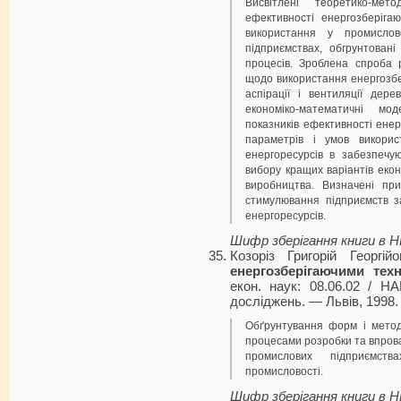
Висвітлені теоретико-мет
ефективності енергозберіга
використання у промислов
підприємствах, обгрунтовані
процесів. Зроблена спроба 
щодо використання енергозбе
аспірації і вентиляції дер
економіко-математичні мо
показників ефективності енерг
параметрів і умов викорис
енергоресурсів в забезпечу
вибору кращих варіантів екон
виробництва. Визначені пр
стимулювання підприємств з
енергоресурсів.
Шифр зберігання книги в 
Козоріз Григорій Георгій
енергозберігаючими тех
екон. наук: 08.06.02 / НА
досліджень. — Львів, 1998.
Обґрунтування форм і метод
процесами розробки та впров
промислових підприємст
промисловості.
Шифр зберігання книги в 