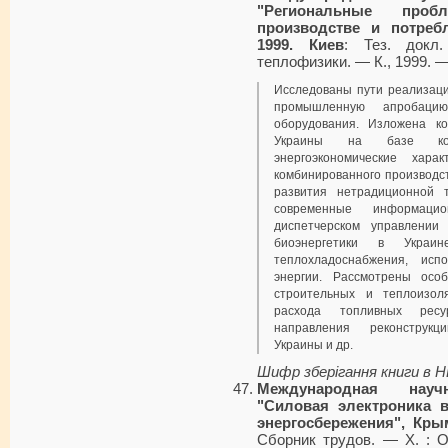
"Региональные проб
производстве и потребл
1999. Киев
: Тез. докл
теплофизики. — К., 1999. —
Исследованы пути реализаци
промышленную апробацию
оборудования. Изложена ко
Украины на базе коге
энергоэкономические хара
комбинированного производст
развития нетрадиционной 
современные информаци
диспетчерском управлении 
биоэнергетики в Украи
теплохладоснабжения, исп
энергии. Рассмотрены осо
строительных и теплоизол
расхода топливных рес
направления реконструкц
Украины и др.
Шифр зберігання книги в 
Международная научн
"Силовая электроника 
энергосбережения", Крым
Сборник трудов. — Х. : 