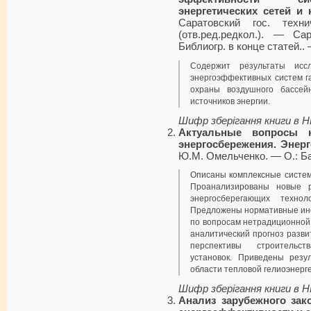
энергетических сетей и
Саратовский гос. техн
(отв.ред.редкол.). — С
Библиогр. в конце статей..
Содержит результаты иссл
энергоэффективных систем г
охраны воздушного бассей
источников энергии.
Шифр зберігання книги в 
Актуальные вопросы н
энергосбережения. Энер
Ю.М. Омельченко. — О.: Бан
Описаны комплексные систем
Проанализированы новые р
энергосберегающих технол
Предложены нормативные ин
по вопросам нетрадиционной
аналитический прогноз разв
перспективы строительст
установок. Приведены резу
области тепловой гелиоэнерге
Шифр зберігання книги в 
Анализ зарубежного зак