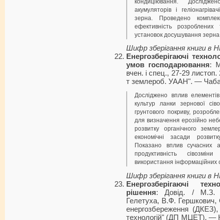
кондиціювання. Дослідж
акумуляторів і геліонагрів
зерна. Проведено комплек
ефективність розроблених 
установок досушування зерна
Шифр зберігання книги в 
Енергозберігаючі технол
умов господарювання
: 
вчен. і спец., 27-29 листоп.
т землероб. УААН". — Чабан
Досліджено вплив елементів
культур ланки зернової сів
грунтового покриву, розробле
для визначення ерозійно неб
розвитку органічного земле
економічні засади розвитк
Показано вплив сучасних а
продуктивність сівозміни
використання інформаційних с
Шифр зберігання книги в 
Енергозберігаючі техн
рішення
: Довід. / М.З. 
Гелетуха, В.Ф. Гершкович, 
енергозбереження (ДКЕЗ),
технологій" (ДП МЦЕТ). — К