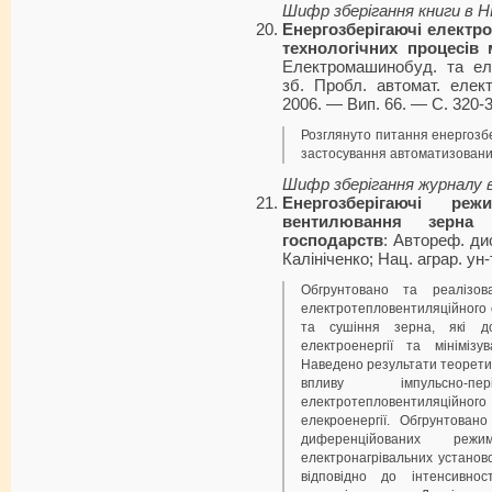
Шифр зберігання книги в 
Енергозберігаючі електро
технологічних процесів
Електромашинобуд. та еле
зб. Пробл. автомат. елек
2006. — Вип. 66. — С. 320-3
Розглянуто питання енергоз
застосування автоматизовани
Шифр зберігання журналу 
Енергозберігаючі ре
вентилювання зерна
господарств
: Автореф. дис
Калініченко; Нац. аграр. ун-
Обгрунтовано та реалізов
електротепловентиляційного
та сушіння зерна, які д
електроенергії та мінімізу
Наведено результати теорети
впливу імпульсно-п
електротепловентиляційн
елекроенергії. Обгрунтован
диференційованих реж
електронагрівальних установ
відповідно до інтенсивно