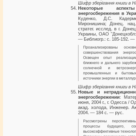
Шифр зберігання книги в 
Некоторые аспект
энергосбережения в Укр
Куденко, Д.С. Кадерм
Миронишина; Донец. нац.
стратег. исслед. в г. Дон
Украины, ОАО "Донецкоблэ
— Библиогр.: с. 185-192. — 
Проанализированы осно
совершенствования энерго
Освещен опыт реализации
ближнего и дальнего зарубе
солнечной и ветроэнерг
промышленных и бытовых
источники энергии в металлур
Шифр зберігання книги в 
Новые и нетрадиционн
энергосбережении
: Мате
июня, 2004 г., г. Одесса / О
акад. холода, Инженер. 
2004. — 184 с. — рус.
Рассмотрены перспективн
процессы будущего, со
высокоэффективные технолог