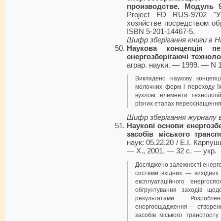
производстве. Модуль 
Project FD RUS-9702 "
хозяйстве посредством об
ISBN 5-201-14467-5.
Шифр зберігання книги в 
Наукова концепція п
енергозберігаючі технолог
аграр. науки. — 1999. — N 1
Викладено наукову концепц
молочних ферм і переходу їх
вузлові елементи технологі
різних етапах переоснащення
Шифр зберігання журналу 
Наукові основи енергозбе
засобів міського трансп
наук: 05.22.20 / Е.І. Карпуш
— Х., 2001. — 32 с. — укp.
Досліджено залежності енерго
системи вхідних — вихідних 
експлуатаційного енергосп
обгрунтування заходів що
результатами. Розроб
енергоощадження — створення
засобів міського транспорту