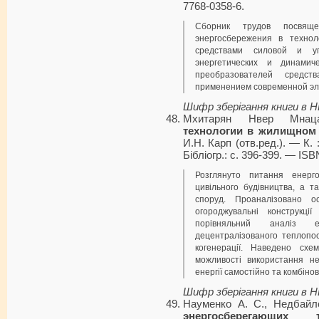
7768-0358-6.
Сборник трудов посвящ
энергосбережения в технол
средствами силовой и уп
энергетических и динамич
преобразователей средст
применением современной эл
Шифр зберігання книги в 
Мхитарян Нвер Мнац
технологии в жилищном 
И.Н. Карп (отв.ред.). — К.
Бібліогр.: с. 396-399. — ISB
Розглянуто питання енерг
цивільного будівництва, а т
споруд. Проаналізовано о
огороджувальні конструкц
порівняльний аналіз е
децентралізованого теплопос
когенерації. Наведено схе
можливості використання н
енергії самостійно та комбін
Шифр зберігання книги в 
Науменко А. С., Недбайл
энергосберегающих