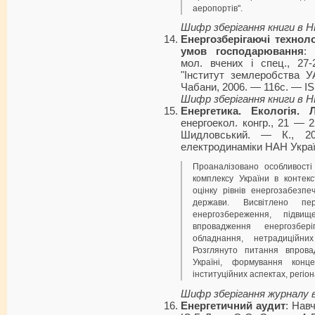
аеропортів".
Шифр зберігання книги в 
Енергозберігаючі технол
умов господарювання
: 
мол. вчених і спец., 27
"Інститут землеробства У
Чабани, 2006. — 116с. — IS
Шифр зберігання книги в 
Енергетика. Екологія. 
енергоекол. конгр., 21 — 22
Шидловський. — К., 2
електродинаміки НАН Україн
Проаналізовано особливості
комплексу України в контек
оцінку рівнів енергозабезп
держави. Висвітлено пе
енергозбереження, підвищ
впровадження енергозбері
обладнання, нетрадиційни
Розглянуто питання впров
Україні, формування конц
інституційних аспектах, регіо
Шифр зберігання журналу 
Енергетичний аудит
: Навч