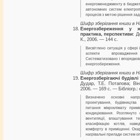
енергоменеджменту в бюджет
автономних систем електроп
процесів з метою рішення зад
Шифр зберігання книги в 
Енергозбереження у 
практика, перспективи
: Д
К., 2006. — 144 с.
Висвітлено ситуація у сфері 
аспекти впровадження 
Систематизовано і впорядков
енергозбереження.
Шифр зберігання книги в 
Енергозберігаючі будівлі
Дудар, Т.Е. Потапова; Він
2006. — 169 с. — Бібліогр.: 
Визначено основні нап
проектування, будівництва 
питання мікроклімату прим
кондиціювання. Розглянуто 
вентиляції, влаштування т
класифікацію котлів, нав
комфорту в приміщенні. Охар
нагрівальні прилади систем о