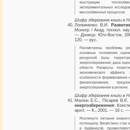
конструкции теплооб
экспериментальных исследов
массообменных процессов.
Шифр зберігання книги в 
Логвиненко В.И.
Развити
Моногр. / Акад. технол. нау
— Донецк: Юго-Восток, 200
120. — рус.
Рассмотрены проблемы рег
основные положения оценк
ресурсной базы террито
энергосбережения, дана оцен
области. Раскрыты теорет
экономического эффекта э
особенности формирования н
финансирования, предл
энергосбережения в регионе.
Шифр зберігання книги в 
Малкін Е.С., Пісарев В.Є
енергозбереження
: Консп
архіт. — К., 2001. — 16 с. —
Розглянуто питання енергети
потенціалу. Висвітлено стан
в будівництві, промисловос