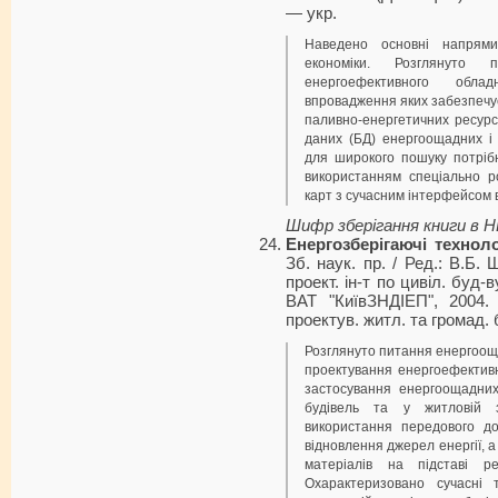
— укp.
Наведено основні напрями
економіки. Розглянуто п
енергоефективного обла
впровадження яких забезпечу
паливно-енергетичних ресурс
даних (БД) енергоощадних і
для широкого пошуку потрібн
використанням спеціально р
карт з сучасним інтерфейсом в
Шифр зберігання книги в 
Енергозберігаючі технолог
Зб. наук. пр. / Ред.: В.Б. 
проект. ін-т по цивіл. буд-
ВАТ "КиївЗНДІЕП", 2004
проектув. житл. та громад. 
Розглянуто питання енергооща
проектування енергоефективн
застосування енергоощадних
будівель та у житловій з
використання передового до
відновлення джерел енергії, 
матеріалів на підставі р
Охарактеризовано сучасні 