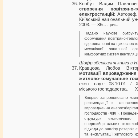
Корбут Вадим Павлов
створення повітряно
електростанцій
: Автореф. 
Київський національний ун-
2003. — 36с. : рис.
Надано наукове обґрунтув
формування повітряно-тепло
вдосконаленні на цих основах
механічної зональної орга
комфортних систем вентиляції
Шифр зберігання книги в 
Кравцова Любов Вікто
мотивації впровадження 
житлово-комунальне гос
екон. наук: 08.10.01 / 
міського господарства. — Х.
Вперше запропоновано компл
рекомендації з визначення
впровадження енергозберігал
господарстві (ЖКГ). Проведе
структури економічного 
енергозберігальних технолог
підходи до аналізу резервів е
та експлуатації житлового 