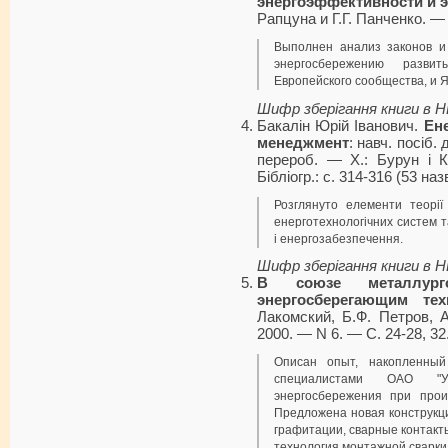
энергоэффективности и 
Рапцуна и Г.Г. Панченко. — 
Выполнен анализ законов и
энергосбережению разви
Европейского сообщества, и 
Шифр зберігання книги в 
Бакалін Юрій Іванович.
Ен
менеджмент
: навч. посіб.
перероб. — Х.: Бурун і К
Бібліогр.: с. 314-316 (53 на
Розглянуто елементи теорії
енерготехнологічних систем т
і енергозабезпечення.
Шифр зберігання книги в 
В союзе металлу
энергосберегающим тех
Лакомский, Б.Ф. Петров, А
2000. — N 6. — С. 24-28, 32
Описан опыт, накопленны
специалистами ОАО "У
энергосбережения при прои
Предложена новая конструкц
графитации, сварные контакт
технология монтажной сварки 