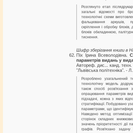
Розглянуто етап післядрукарс
загальні відомості про бро
технологічні схеми виготовле
фальцювання аркушів, пр
скріплення і обробку блоків,
блоків обкладинкою, палітур
тиснення.
Шифр зберігання книги в 
Піх Ірина Всеволодівна.
С
параметрів видань у вид
Автореф. дис... канд. техн.
"Львівська політехніка". - Л.
Розроблено узагальнений т
технологічну модель додрук
також спосіб розв'язання з
опрацювання параметрів вид
підзадачі, кожна з яких від
стратифікації. Побудовано уза
параметрами, що ідентифікую
Наведено метод оптимізації 
сторінок складних книжкови
значень пріоритетності дії п
графів. Розв'язано задачу