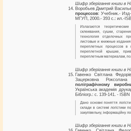
Шифр зберігання книги в 
Воробьев Дмитрий Василь
процессов
: Учебник.- Изд-
МГУП, 2000.- 393 с.: ил.-IS
Излагаются теоретические
склеивания, сушки, старен
технология отделочных пр
листовые и книжные издания
переплетных процессов в 
переплетной крышке, при
переплетным материалам, пол
Шифр зберігання книги в 
Гавенко Світлана Федорі
Зацерковна Роксолана
поліграфічному виробни
Українська академія друкарс
Бібліогр.: с. 139-141. - ISB
Дано основні поняття логісти
склади в системі логістики п
закупівельну, інформаційну лог
Шифр зберігання книги в 
Гавенко Світлана Федо