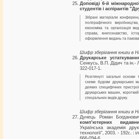
Доповіді 6-й міжнародно
студентів і аспірантів "
Зібрані матеріали конференц
поліграфічного виробництва,
економіка та організація ви
справа, книгознавство, іст
оформлення видань та пакова
Шифр зберігання книги в 
Друкарське устаткуванн
Сенкусь, В.П. Дідич та ін.- 
322-017-1.
Розглянуті загальні основи т
схеми будови друкарських м
деяких специфічних пристрої
друкарських машин, коротки
спеціальних видів друку.
Шифр зберігання книги в 
Дунець Роман Богданов
комп'ютерних видавни
Українська академія дру
технології", 2003. - 192с. : і
666-094-6.