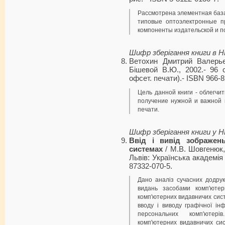
Рассмотрена элементная база
типовые оптоэлектронные п
компоненты издательской и п
Шифр зберігання книги в 
Ветохин Дмитрий Валерь
Бішевой В.Ю., 2002.- 96 с
офсет. печати).- ISBN 966-8
Цель данной книги - облегчи
получение нужной и важной
печати.
Шифр зберігання книги у 
Ввід і вивід зображен
системах
/ М.В. Шовгенюк, 
Львів: Українська академія 
87332-070-5.
Дано аналіз сучасних додрук
видань засобами комп'ютер
комп'ютерних видавничих сист
вводу і виводу графічної ін
персональних комп'ютер
комп'ютерних видавничих сис