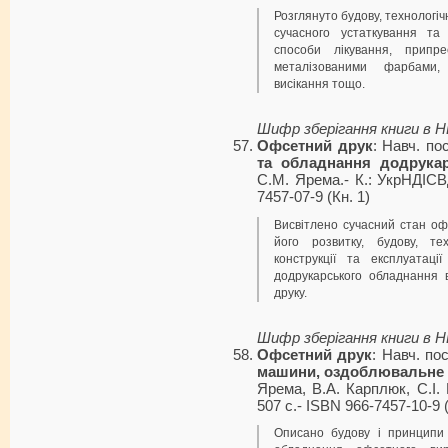
Розглянуто будову, технологіч
сучасного устаткування та 
способи лікування, припр
металізованими фарбами, 
висікання тощо.
Шифр зберігання книги в 
Офсетний друк
: Навч. по
та обладнання додрукар
С.М. Ярема.- К.: УкрНДІСВД
7457-07-9 (Кн. 1)
Висвітлено сучасний стан оф
його розвитку, будову, тех
конструкції та експлуатаці
додрукарського обладнання 
друку.
Шифр зберігання книги в 
Офсетний друк
: Навч. по
машини, оздоблювальне 
Ярема, В.А. Карплюк, С.І. М
507 с.- ISBN 966-7457-10-9 (
Описано будову і принципи 