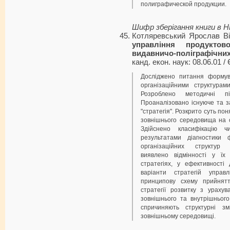
полиграфической продукции.
Шифр зберігання книги в 
Котляревський Ярослав В
управління продуктово
видавничо-поліграфічни
канд. екон. наук: 08.06.01 / 
Досліджено питання формува
організаційними структурам
Розроблено методичні п
Проаналізовано існуюче та з
"стратегія". Розкрито суть по
зовнішнього середовища на 
Здійснено класифікацію ч
результатами діагностики 
організаційних структур 
виявлено відмінності у їх 
стратегіях, у ефективності 
варіанти стратегій управ
принципову схему прийнят
стратегії розвитку з урахув
зовнішнього та внутрішньог
спричиняють структурні зм
зовнішньому середовищі.