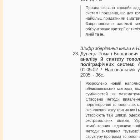
Проаналізовано способи зад
систем і показано, що для ко
найбільш придатними є матрич
Запропоновано загальні ме
обґрунтовано критерії оптиміз
ліній та ін.
Шифр зберігання книги в 
Дунець Роман Богданович
аналізу й синтезу топо
поліграфічних систем
: 
01.05.02 / Національний ун
2005. - 36с.
Розроблено новий напрям
обчислювальних методах, як
суміжностей як математич
Створено методи виявлення
перетворення топологічних с
визначення часу критичних і м
утворюють такі шляхи, одержа
екстремальних шляхів. Уд
комп'ютерних видавничо-пол
методи виявлення "вузьких"
структуру програми топологіч