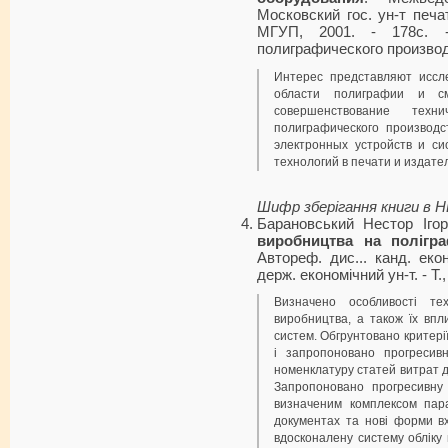
Московский гос. ун-т печат
МГУП, 2001. - 178с. -
полиграфического производс
Интерес представляют иссл
области полиграфии и с
совершенствование техн
полиграфического производс
электронных устройств и с
технологий в печати и издате
Шифр зберігання книги в 
Барановський Нестор Іго
виробництва на полігра
Автореф. дис... канд. екон
держ. економічний ун-т. - Т.,
Визначено особливості техн
виробництва, а також їх впл
систем. Обгрунтовано критерії
і запропоновано прогресивн
номенклатуру статей витрат д
Запропоновано прогресивну 
визначеним комплексом пар
документах та нові форми вх
вдосконалену систему обліку