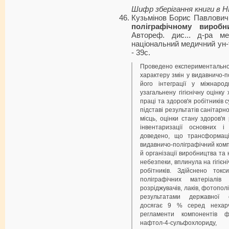
Шифр зберігання книги в 
Кузьмінов Борис Павлови
поліграфічному виробн
Автореф. дис... д-ра ме
національний медичний ун-т 
- 39с.
Проведено експериментально-т
характеру змін у видавничо-п
його інтеграції у міжнаро
узагальнену гігієнічну оцінку
праці та здоров'я робітників 
підставі результатів санітарно
місць, оцінки стану здоров'я 
інвентаризації основних і
доведено, що трансформаці
видавничо-поліграфічний компл
й організації виробництва та 
небезпеки, вплинула на гігієн
робітників. Здійснено токси
поліграфічних матеріалів
розріджувачів, лаків, фотопол
результатами державної са
досягає 9 % серед нехарчов
регламенти компонентів фо
нафтол-4-сульфохло