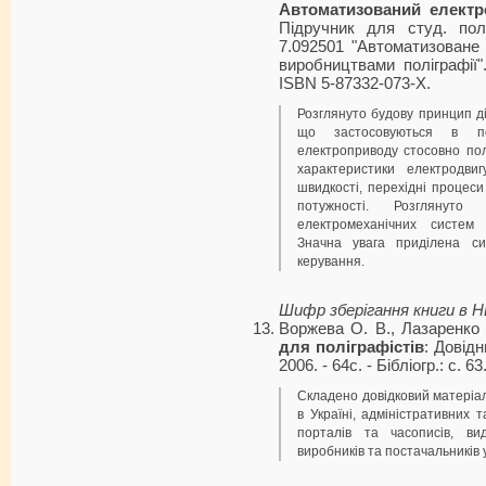
Автоматизований елект
Підручник для студ. полі
7.092501 "Автоматизоване
виробництвами поліграфії".
ISBN 5-87332-073-X.
Розглянуто будову принцип д
що застосовуються в пол
електроприводу стосовно пол
характеристики електродвиг
швидкості, перехідні процес
потужності. Розглянут
електромеханічних систем
Значна увага приділена си
керування.
Шифр зберігання книги в 
Воржева О. В., Лазаренко
для поліграфістів
: Довідн
2006. - 64с. - Бібліогр.: с. 6
Складено довідковий матеріал
в Україні, адміністративних т
порталів та часописів, вид
виробників та постачальників 