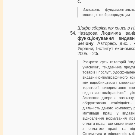
с.
Изложены фундаментальн
многоцветной репродукции.
Шифр зберігання книги в 
Назарова Людмила Іван
функціонування видавн
регіону
: Автореф. дис... 
України; Інститут економік
2005. - 20с.
Розкрито суть категорій "ви
учасники", "видавнича проду
товарів і послуг". Удосконал
видавничо-поліграфічного ко
між виробництвом і споживан
території, використання як
видавничо-поліграфічної д
З'ясовано джерела розвитку
обгрунтовано необхідність 
діяльність даного комплексу 
мотивації праці у видавн
відновлення нормування пра
оплати праці, що сприятиме 
з оплатою праці та підви
Оптимізувати ефективність ф