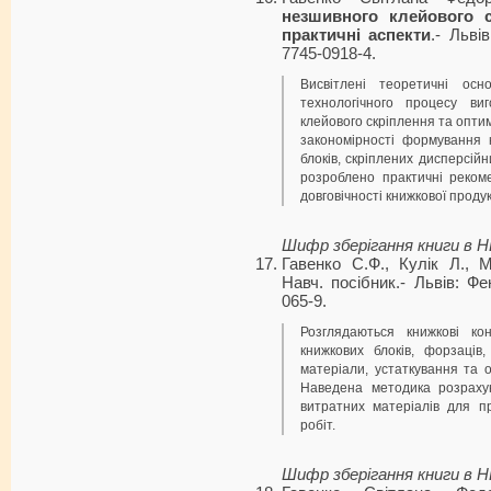
незшивного клейового с
практичні аспекти
.- Льві
7745-0918-4.
Висвітлені теоретичні осн
технологічного процесу ви
клейового скріплення та оптим
закономірності формування 
блоків, скріплених дисперсій
розроблено практичні рекоме
довговічності книжкової продук
Шифр зберігання книги в 
Гавенко С.Ф., Кулік Л.,
Навч. посібник.- Львів: Фе
065-9.
Розглядаються книжкові кон
книжкових блоків, форзаців
матеріали, устаткування та о
Наведена методика розрахун
витратних матеріалів для п
робіт.
Шифр зберігання книги в 