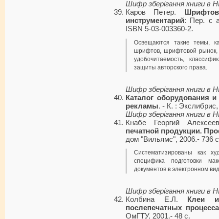
Шифр зберігання книги в 
Каров Петер.
Шрифтов
инструментарий
: Пер. с а
ISBN 5-03-003360-2.
Освещаются такие темы, ка
шрифтов, шрифтовой рынок,
удобочитаемость, классиф
защиты авторского права.
Шифр зберігання книги в 
Каталог оборудования и
рекламы
. - К. : Экслибрис,
Шифр зберігання книги в 
Кнабе Георгий Алексее
печатной продукции. Пр
дом "Вильямс", 2006.- 736 с
Систематизированы как ху
специфика подготовки ма
документов в электронном вид
Шифр зберігання книги в 
Колбина Е.Л.
Клеи и
послепечатных процесса
ОмГТУ, 2001.- 48 с.