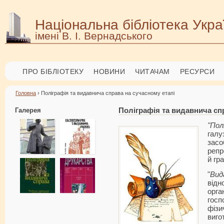
Національна бібліотека Укра
імені В. І. Вернадського
ПРО БІБЛІОТЕКУ
НОВИНИ
ЧИТАЧАМ
РЕСУРСИ
Головна
› Поліграфія та видавнича справа на сучасному етапі
Галерея
Поліграфія та видавнича сп
"Пол
галу
за
репр
й гр
"
Вид
від
орга
госп
фізи
виг