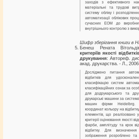
заходів з ефективного на
матеріальні та трудові вит
систему обліку і розподілен
автоматизації облікових пр
сучасних ЕОМ до виробничо
внутрішнього контролю з вико
Шифр зберігання книги в 
Бенеш Рената Вітольд
критеріїв якості відбитк
друкування
: Автореф. дис.
акад. друкарства. - Л., 2006. 
Досліджено питання автома
відбитків для удосконален
класифікацію систем автома
класифікаційних ознак за ос
для додрукарського та друк
друкарські машини за систем
машин фірми Heidelbrg. 
координат кольору на відбитку
елементів, що реалізовано 
критерії оцінювання якості від
фарби, амплітуду та крок ві
відбитку. Для визначення
зображення розроблено та 