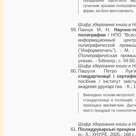
обладнання офсетного вир
сучасним зразкам поліграфічн
фірми, які його виготовляють.
Шифр зберігання книги в 
Панчук М. Н.
Научно-т
полиграфии
/ НПО "Всесо
информационный цент
полиграфической промы
("Информпечать"). - М. :
(Полиграфическая промыш
указан.. - Бібліогр.: с. 54-50.
Шифр зберігання книги в 
Пашуля Петро Лук'
стандартизації і сертифік
посібник / Інститут зміст
академія друкарства. - К., 1
Викладено основи метрології, 
стандартизації в поліграфії,
прикладну кваліметрію. Даєт
якості продукції та технологіч
Шифр зберігання книги в 
Післядрукарські процеси
ін.- Х.: ХНУРЕ, 2005.- 168 с