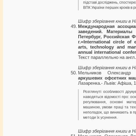
підставі досліджень, спостере
ВПК України перших кроків в р
Шифр зберігання книги в 
Международная ассоциа
заведений. Материалы 
Петербург, Российская Ф
г.=International circle of 
arts, technology and ma
annual international confe
Текст параллельно на англ. 
Шифр зберігання книги в 
Мельников Олександр 
аркушевих офсетних ма
Лазаренка.- Львів: Афіша, 1
Розглянуті особливості дру
наводяться відомості про: ос
регулювання, основні мате
машиною, умови праці та тех
неполадок, що виникають в пр
методи їх усунення.
Шифр зберігання книги в 