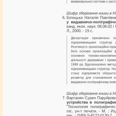
вимірювальної системи з заст
Шифр зберігання книги в 
Білецька Наталія Павлівн
у видавничо-поліграфіч
канд. екон. наук: 08.06.02 /
Л., 2000. - 19 с.
Дисертацію присвячено пи
підприємницьких структур у
Розглянуто організаційно-пра
його основні організаційні
основних техніко-економіч
діяльності державних і прив
1999 рр. Вдосконалено методи
підприємницьких структур. На
стану підприємств обгрунт
розвитку для становлення е
видавничо-поліграфічому комп
Шифр зберігання книги в 
Вартанян Сурен Паруйров
устройства в полиграфи
"Технология полиграфичес
гос. ун-т печати. - М. : И
рис. - ISBN 5-8122-0130-7.