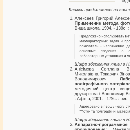
вида
Книжки представлені на вист
Алексеев Григорий Алекс
Применение метода фот
Вища школа, 1994. - 138с. :
Предложено использовать ме
многофакторных задач и пр
показатель - напряженно д
основные сведения о с
лабораторных установках и м
Шифр зберігання книги в 
Анісімова Світлана В
Миколаївна, Токарчик Зіно
Володимирович.
Лаб
поліграфічного матеріал
методичний центр вищої
друкарства / Володимир Во
: Афіша, 2001. - 179с. : рис
Адресовано в першу чергу сту
"Фото- та поліграфічні матеріа
Шифр зберігання книги в 
Аппаратно-программное 
оборудования
: Межвед