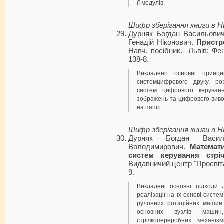
її модулів.
Шифр зберігання книги в 
Дурняк Богдан Васильович
Генадій Ніконович.
Пристр
Навч. посібник.- Львів: Фе
138-8.
Викладено основні принци
системцифрового друку, ро
систем цифрового керуван
зображень та цифрового виво
на папір.
Шифр зберігання книги в 
Дурняк Богдан Васил
Володимирович.
Математи
систем керування стрі
Видавничий центр "Просвіта"
9.
Викладені основні підходи
реалізації на їх основі сист
рулонних ротаційних машин.
основних вузлів машин
стрічкопереробних механізм