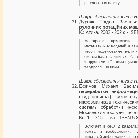
регулювання натягу.
Шифр зберігання книги в 
Дурняк Богдан Василь
рулонних ротаційних ма
К.: Атика, 2002.- 292 с.- IS
Монографія присвячена 
математичних моделей, а так
теорії моделювання неліній
систем багатосекційних і ба
з пружними зв"язками в умова
та управління ними.
Шифр зберігання книги в 
Ефимов Михаил Васил
переработки информац
студ. полиграф. вузов, об
информатика в технически
системы обработки инфор
Московский гос. ун-т печати
Кн. 1
. - 340с. : ил. - ISBN 5
Включает в себя 2 раздела
текста и изображений, те
текстовой информации в проц