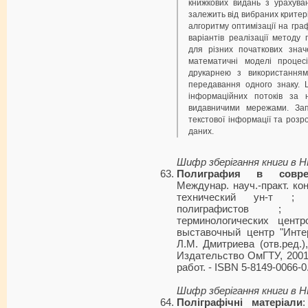
книжкових видань з урахува
залежить від вибраних критері
алгоритму оптимізації на гр
варіантів реалізації методу
для різних початкових знач
математичні моделі процес
друкарнею з використанням 
передавання одного знаку. 
інформаційних потоків за н
видавничими мережами. Запр
текстової інформації та розр
даних.
Шифр зберігання книги в 
Полиграфия в совре
Междунар. науч.-практ. конф
технический ун-т ; 
полиграфистов ; М
терминологических цент
выставочный центр "Инте
Л.М. Дмитриева (отв.ред.)
Издательство ОмГТУ, 2001. 
работ. - ISBN 5-8149-0066-0
Шифр зберігання книги в 
Поліграфічні матеріали