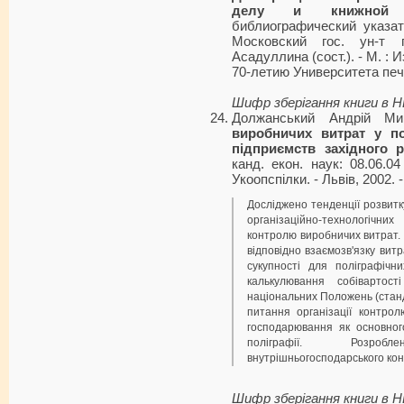
делу и книжной т
библиографический указате
Московский гос. ун-т 
Асадуллина (сост.). - М. : 
70-летию Университета печ
Шифр зберігання книги в 
Должанський Андрій Ми
виробничих витрат у по
підприємств західного р
канд. екон. наук: 08.06.0
Укоопспілки. - Львів, 2002. -
Досліджено тенденції розвитку
організаційно-технологічни
контролю виробничих витрат.
відповідно взаємозв'язку витр
сукупності для поліграфічн
калькулювання собівартост
національних Положень (станда
питання організації контро
господарювання як основног
поліграфії. Розро
внутрішньогосподарського ко
Шифр зберігання книги в 