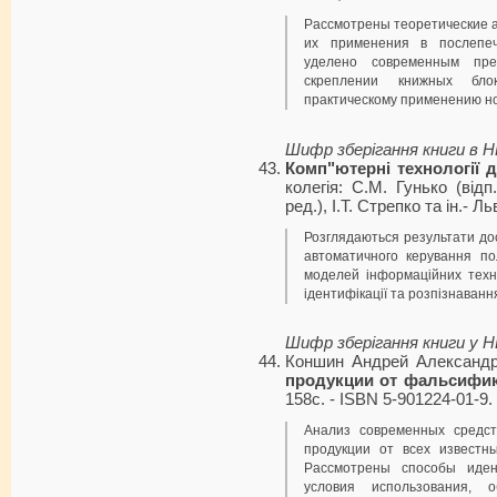
Рассмотрены теоретические а
их применения в послепеч
уделено современным пре
скреплении книжных бло
практическому применению но
Шифр зберігання книги в 
Комп"ютерні технології 
колегія: С.М. Гунько (відп.
ред.), І.Т. Стрепко та ін.- Ль
Розглядаються результати до
автоматичного керування по
моделей інформаційних техн
ідентифікації та розпізнаванн
Шифр зберігання книги у 
Коншин Андрей Александ
продукции от фальсифи
158с. - ISBN 5-901224-01-9.
Анализ современных средс
продукции от всех известн
Рассмотрены способы иден
условия использования,