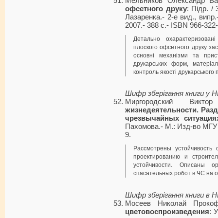
Мельников Олександр Ва
офсетного друку
: Підр. /
Лазаренка.- 2-е вид., випр.
2007.- 388 с.- ISBN 966-322
Детально охарактеризовані
плоского офсетного друку з
основні механізми та прис
друкарських форм, матеріал
контроль якості друкарського п
Шифр зберігання книги у 
Миргородский Викт
жизнедеятельности. Разд
чрезвычайных ситуация
Пахомова.- М.: Изд-во МГУП
9.
Рассмотрены устойчивость 
проектированию и строите
устойчивости. Описаны о
спасательных робот в ЧС на 
Шифр зберігання книги в 
Мосеев Николай Проко
цветовоспроизведения
: 