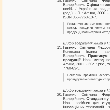
Гавенко Світлана Фед
Валерійович.
Оцінка якост
посіб. / Українська акад
(ред.). - Л. : Афіша, 2000. - 
ISBN 966-7760-19-7.
Розглянуто системи якості пол
методи побудови систем яко
продукції, кваліметричні метод
Шифр зберігання книги в 
Гавенко Світлана Федорі
Конюхова Іванна Іва
Валерійович.
Практикум 
продукції
: Навч.-метод. по
Афіша, 2001. - 60с. : рис., т
7760-83-9.
Показано практичні аспекти
брошурувально-палітурних пр
Шифр зберігання книги в 
Гавенко Світлана Фед
Валерійович.
Стандарти у 
Навч. посібник для студ
інноваційних технологій і 