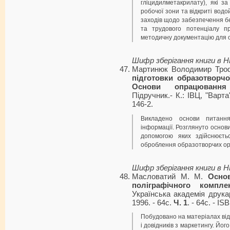
гліцидилметакрилату), які з
робочої зони та відкриті вод
заходів щодо забезпечення б
та трудового потенціалу пр
методичну документацію для о
Шифр зберігання книги в 
Мартинюк Володимир Тро
підготовки образотворчої
Основи опрацювання 
Підручник.- К.: ІВЦ, "Варта
146-2.
Викладено основи питання
інформації. Розглянуто основи
допомогою яких здійснюєть
оброблення образотворчих ори
Шифр зберігання книги в 
Масловатий М. М.
Осно
поліграфічного компле
Українська академія друкар
1996. - 64с.
Ч. 1
. - 64с. - I
Побудовано на матеріалах відо
і довідників з маркетингу. Йо