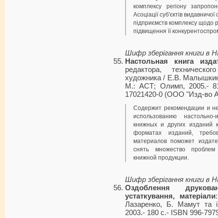
комплексу регіону запропо
Асоціації суб'єктів видавничої
підприємств комплексу щодо р
підвищення її конкурентоспро
Шифр зберігання книги в 
Настольная книга изда
редактора, техническо
художника / Е.В. Малышкин
М.: АСТ; Олимп, 2005.- 81
17021420-0 (ООО "Изд-во А
Содержит рекомендации и н
использованию настольно-
книжных и других изданий 
форматах изданий, требо
материалов поможет издате
снять множество проблем 
книжной продукции.
Шифр зберігання книги в 
Оздоблення друкован
устаткування, матеріали
Лазаренко, Б. Мамут та ін
2003.- 180 с.- ISBN 996-797