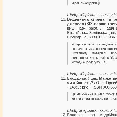
українському ринку.
Шифр зберігання книги у 
Видавнича справа та ред
джерела (XIX-перша трети
вищ. навч. закл. / Надія В
Віталіївна... Зелінська (авт.-
Бібліогр.: с. 608-611. - ISBN
Розкриваються маловідомі с
визначних українських письме
цитатному матеріалі про
видавничої діяльності в Укр
методики редагування.
Шифр зберігання книги в 
Влодарчик Яцек.
Маркетин
чи дійсність?
/ Олег Гірний 
- 143с. : рис. - ISBN 966-663
Ця книжка - не виклад "сухої" 
хоче оволодіти таким непрост
Шифр зберігання книги в 
Волощак Ігор Андрійов