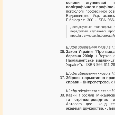
основи ступеневої п
поліграфічного профілю
психології професійної осві
Видавництво Укр. академ
Бібліогр.: с. 300. - ISBN 966
Досліджуються філософські, со
передумови ступеневої проф
профілю в умовах інформаційн
Шифр зберігання книги в 
Закон України "Про вида
березня 2004р.
/ Верховна 
Парламентське видавництв
України"). - ISBN 966-611-28
Шифр зберігання книги в 
Збірник нормативно-прав
справи
.- Дніпропетровськ: 
Шифр зберігання книги в 
Кавин Ярослав Михайлов
та стрічкопровідних 
Автореф. дис... канд. те
академія друкарства. - Львів