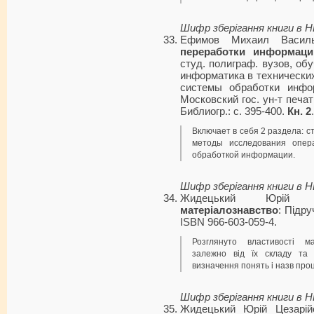
Шифр зберігання книги в 
Ефимов Михаил Васил
переработки информац
студ. полиграф. вузов, об
информатика в технически
системы обработки инфор
Московский гос. ун-т печати
Библиогр.: с. 395-400.
Кн. 2
Включает в себя 2 раздела: с
методы исследования опер
обработкой информации.
Шифр зберігання книги в 
Жидецький Юрій 
матеріалознавство
: Підруч
ISBN 966-603-059-4.
Розглянуто властивості ма
залежно від їх складу та ф
визначення понять і назв проц
Шифр зберігання книги в 
Жидецький Юрій Цезарі