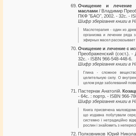
Очищение и лечение 
маслами
/ Владимир Преоб
ПКФ "БАО", 2002. - 32с. - I
Шифр зберігання книги в 
Маслотерапия - один из дре
организма и лечении ряда 
эфирных масел рассказывает 
Очищение и лечение с и
Преображенский (сост.). -
32с. - ISBN 966-548-448-6.
Шифр зберігання книги в 
Глина - сложное вещество
целительную силу. О внутре
целом ряде заболеваний повес
Пастернак Анатолій.
Козац
- 64с. : портр. - ISBN 966-78
Шифр зберігання книги в 
Книга присвячена маловідом
що издавна побутували серед
системно і нетрадиційно відк
рослин і знайомить з неперес
Полковников Юрий Никол