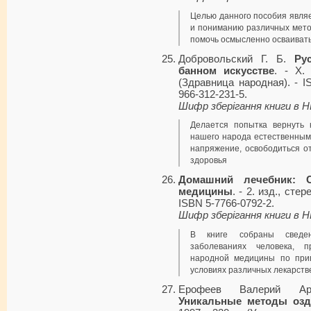
Целью данного пособия являе
и пониманию различных мето
помочь осмысленно осваиват
Добровольский Г. Б.
Ру
банном искусстве
. - Х.
(Здравница народная). - I
966-312-231-5.
Шифр зберігання книги в 
Делается попытка вернуть 
нашего народа естественным
напряжение, освободиться о
здоровья
Домашний лечебник: 
медицины
. - 2. изд., стер
ISBN 5-7766-0792-2.
Шифр зберігання книги в 
В книге собраны сведе
заболеваниях человека, 
народной медицины по при
условиях различных лекарств
Ерофеев Валерий Ар
Уникальные методы озд