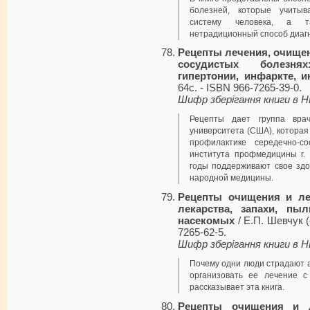
болезней, которые учитыв
систему человека, а т
нетрадиционный способ диаг
Рецепты лечения, очищен
сосудистых болезнях
гипертонии, инфаркте, и
64с. - ISBN 966-7265-39-0.
Шифр зберігання книги в 
Рецепты дает группа врач
университета (США), котора
профилактике середечно-с
института профмедицины г. 
годы поддерживают свое здо
народной медицины.
Рецепты очищения и ле
лекарства, запахи, пы
насекомых
/ Е.П. Шевчук (с
7265-62-5.
Шифр зберігання книги в 
Почему одни люди страдают ал
организовать ее лечение с
рассказывает эта книга.
Рецепты очищения и 