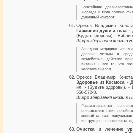
Богатейшие древневосточн
Аюрведа и Йога помимо физ
душевный комфорт.
Орехов Владимир Конст
Гармония души и тела
. -
(Будьте здоровы). - Библиог
Шифр зберігання книги в 
Западная медицина исполь
древние методы и средст
воздействие, действие пр
питания - все то, что поз
человека в целом.
Орехов Владимир Конста
Здоровье из Космоса
. - 
ил. - (Будьте здоровы). - 
556-572-9.
Шифр зберігання книги в 
Рассматриваются основн
описываются такие лечебные
зонный массаж, мануальная
инструкции по освоению мето
Очистка и лечение ур