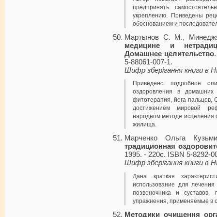
предпринять самостоятел
укреплению. Приведены рец
обоснованием и последовател
Мартынов С. М., Минедж
медицине и нетрадиц
Домашнее целительство
5-88061-007-1.
Шифр зберігання книги в 
Приведено подробное оп
оздоровления в домашних 
фитотерапия, йога пальцев,
достижением мировой реф
народном методе исцеления 
жилища.
Марченко Ольга Кузьм
традиционная оздоровит
1995. - 220с. ISBN 5-8292-0
Шифр зберігання книги в 
Дана краткая характери
использование для лечения
позвоночника и суставов,
упражнения, применяемые в 
Методики очищення орг