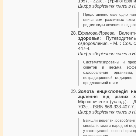
1997. - 320с. - (Уринотерапи
Шифр зберігання книги в 
Представлено еще одно нап
описанием различных схем 
редкие виды лечения и оздор
Ефимова-Яраева Вален
здоровья
: Путеводител
оздоровления. - М. : Сов. с
447-4.
Шифр зберігання книги в 
Систематизированы и про
советов и весьма эффек
оздоровления организм
нетрадиционной медицине,
предлагаемой книге.
Золота енциклопедія на
зцілення від різних х
Мірошниченко (уклад.). - 
703с. - ISBN 966-338-407-7.
Шифр зберігання книги в 
Ввійшли рецепти, розроблені
спеціалістами з народної мед
у застосуванні - основні прин
оздоровлення.