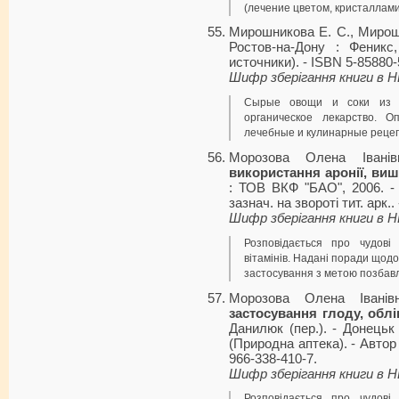
(лечение цветом, кристаллами,
Мирошникова Е. С., Мирош
Ростов-на-Дону : Феникс
источники). - ISBN 5-85880-
Шифр зберігання книги в 
Сырые овощи и соки из 
органическое лекарство. 
лечебные и кулинарные рецеп
Морозова Олена Івані
використання аронії, виш
: ТОВ ВКФ "БАО", 2006. - 
зазнач. на звороті тит. арк.
Шифр зберігання книги в 
Розповідається про чудові
вітамінів. Надані поради щодо
застосування з метою позбав
Морозова Олена Івані
застосування глоду, обл
Данилюк (пер.). - Донецьк
(Природна аптека). - Автор 
966-338-410-7.
Шифр зберігання книги в 
Розповідається про чудові