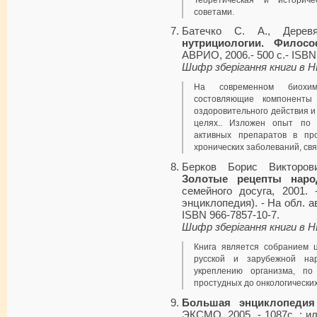
советами.
Батечко С. А., Дере
нутрициологии. Филос
АВРИО, 2006.- 500 с.- ISBN
Шифр зберігання книги в 
На современном биохим
состовляющие компоненты
оздоровительного действия и
целях.. Изложен опыт по 
активных препаратов в пр
хронических заболеваний, св
Берков Борис Викторов
Золотые рецепты нар
семейного досуга, 2001.
энциклопедия). - На обл. ав
ISBN 966-7857-10-7.
Шифр зберігання книги в 
Книга является собранием 
русской и зарубежной н
укреплению организма, по
простудных до онкологических
Большая энциклопеди
ЭКСМО, 2005. - 1087с. : ил.