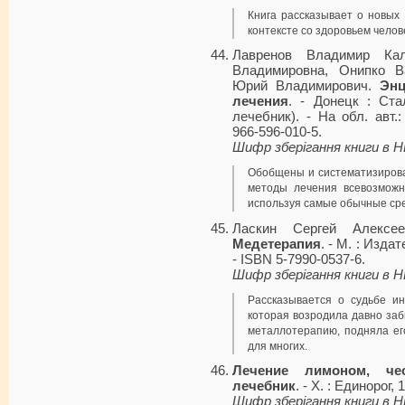
Книга рассказывает о новых 
контексте со здоровьем челов
Лавренов Владимир Кал
Владимировна, Онипко В
Юрий Владимирович.
Энц
лечения
. - Донецк : Ста
лечебник). - На обл. авт.
966-596-010-5.
Шифр зберігання книги в 
Обобщены и систематизиров
методы лечения всевозможн
используя самые обычные сре
Ласкин Сергей Алексе
Медетерапия
. - М. : Изда
- ISBN 5-7990-0537-6.
Шифр зберігання книги в 
Рассказывается о судьбе 
которая возродила давно за
металлотерапию, подняла ег
для многих.
Лечение лимоном, че
лечебник
. - Х. : Единорог,
Шифр зберігання книги в 