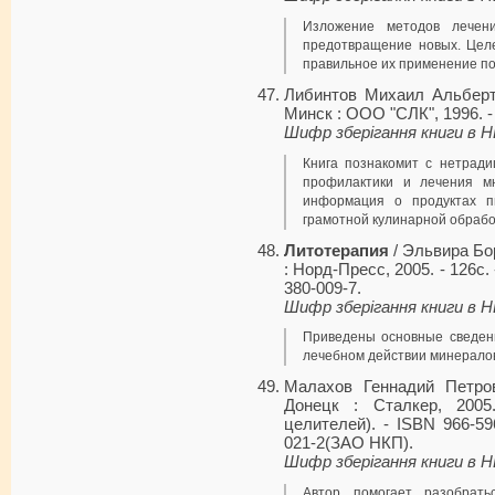
Изложение методов лечен
предотвращение новых. Целе
правильное их применение по
Либинтов Михаил Альбер
Минск : ООО "СЛК", 1996. - 
Шифр зберігання книги в 
Книга познакомит с нетрад
профилактики и лечения мн
информация о продуктах п
грамотной кулинарной обрабо
Литотерапия
/ Эльвира Бор
: Норд-Пресс, 2005. - 126с. 
380-009-7.
Шифр зберігання книги в 
Приведены основные сведени
лечебном действии минерало
Малахов Геннадий Петро
Донецк : Сталкер, 2005
целителей). - ISBN 966-59
021-2(ЗАО НКП).
Шифр зберігання книги в 
Автор помогает разобрать