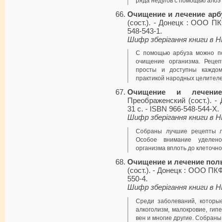
ряда недугов с помощью алоэ 
Очищение и лечение арб
(сост.). - Донецк : ООО ПК
548-543-1.
Шифр зберігання книги в 
С помощью арбуза можно по
очищение организма. Рецеп
просты и доступны каждом
практикой народных целителе
Очищение и лечение
Преображенский (сост.). -
31 с. - ISBN 966-548-544-X.
Шифр зберігання книги в 
Собраны лучшие рецепты л
Особое внимание уделен
организма вплоть до клеточно
Очищение и лечение по
(сост.). - Донецк : ООО ПКФ
550-4.
Шифр зберігання книги в 
Среди заболеваний, которы
алкоголизм, малокровие, гип
вен и многие другие. Собран