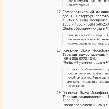
необходимыми для их пра
иллюстрациями.
Гомеопатический домаш
доп. С.-Петербург. благотв
в 1868 г.- Репр. воспроизв.
1993. - 488с. - ISBN 5-85250
Шифр зберігання книги в 
Лечебник в сжатом виде и 
описание признаков болезне
них гомеопатических лекарств
Гоникман Эмма Иосифов
Терапия самоспасения
. 
ISBN 985-6220-10-6.
Шифр зберігання книги в 
К уже опубликованным 
дополнительных, эффективно
лечебных жестов. Читатель 
умеющих управлять энерги
результатов.
Гоникман Эмма Иосифовн
Терапия самоспасения
. -
6220-09-2.
Шифр зберігання книги в 