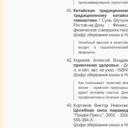
программирования, приготовл
Китайская традиционн
традиционному китай
гимнастике
/ Сунь Шучунь 
Ростов-на-Дону : Феникс
физическое совершенство). 
Шифр зберігання книги в 
Лечебный массаж в качестве
входит в терапевтически
медицины.
Корнеев Алексей Влади
привлекаю здоровье
. - 
л. и обл. авт. не указ.- ISB
Шифр зберігання книги в 
Как показывает практика фэн
жизни - гармония природных
дарит человеку счастье. Да
профилактики и лечения самы
Кортиков Виктор Никола
Целебная сила пирами
"Профи-Пресс", 2002. - 320с
556-384-X.
Шифр зберігання книги в 