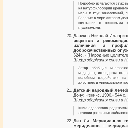
Подробно излагаются звуков
на натурфилософии Древнего
меры и круг заболеваний, 
Впервые в мире автором дела
сочетании с жестовыми к
глухонемыми.
Даников Николай Илларио
рецептов и рекоменд
излечения и профил
доброкачественных опух
624с. - (Народные целители
Шифр зберігання книги в 
Автор обобщил многовек
медицины, исследовал стари
целебном воздействии на 
животного и минерального пр
Детский народный лечеб
Дону: Феникс, 1996.- 544 с.
Шифр зберігання книги в 
Книга адресована родителям
лечении различных заболева
Дин Ли.
Меридианная г
меридианов - меридиа