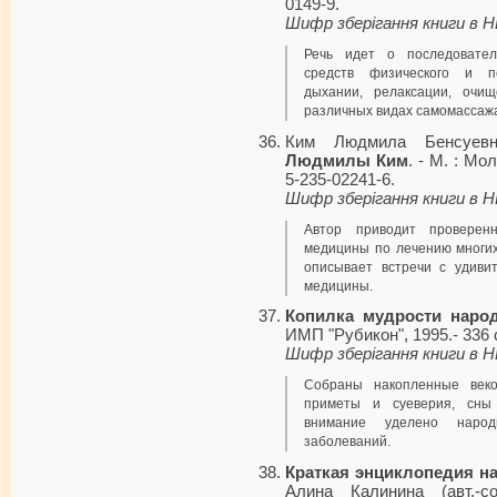
0149-9.
Шифр зберігання книги в 
Речь идет о последовател
средств физического и пс
дыхании, релаксации, очищ
различных видах самомассажа
Ким Людмила Бенсуев
Людмилы Ким
. - М. : Мо
5-235-02241-6.
Шифр зберігання книги в 
Автор приводит проверен
медицины по лечению многих
описывает встречи с удив
медицины.
Копилка мудрости наро
ИМП "Рубикон", 1995.- 336 
Шифр зберігання книги в 
Собраны накопленные веко
приметы и суеверия, сны 
внимание уделено наро
заболеваний.
Краткая энциклопедия н
Алина Калинина (авт.-с