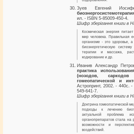
Зуев Евгений Иоси
биоэнергосистемотерапи
ил. - ISBN 5-85009-450-4.
Шифр зберігання книги в 
Космическая энергия питает
мир человека. Правильная е
организме - это здоровье, а
биоэнергетическую систем
терапии и массажа, раст
кодирование и др.
Иванив Александр Петро
практика использовани
(нозодов, саркодо
гомеопатической и инт
Астропринт, 2002. - 440с. -
549-641-7.
Шифр зберігання книги в 
Доктрина гомеопатической м
подходы к лечению биоте
актуальной проблема ис
органопрепаратов стала на 
возможности и перспектив
воздействий.