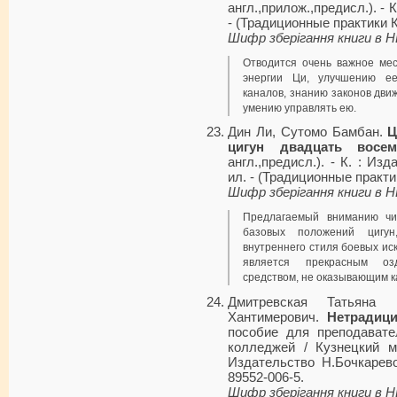
англ.,прилож.,предисл.). - К
- (Традиционные практики К
Шифр зберігання книги в 
Отводится очень важное мес
энергии Ци, улучшению ее 
каналов, знанию законов дви
умению управлять ею.
Дин Ли, Сутомо Бамбан.
Ц
цигун двадцать восе
англ.,предисл.). - К. : Изд
ил. - (Традиционные практик
Шифр зберігання книги в 
Предлагаемый вниманию чи
базовых положений цигун
внутреннего стиля боевых иск
является прекрасным оз
средством, не оказывающим к
Дмитревская Татьяна 
Хантимерович.
Нетрадиц
пособие для преподавате
колледжей / Кузнецкий м
Издательство Н.Бочкаревой
89552-006-5.
Шифр зберігання книги в 