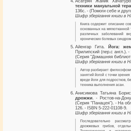
Асатрян Жаник Хачатур
техники мануальной тера
136с. - (Помоги себе и друг
Шифр зберігання книги в 
Книга содержит описание со
основанных на мягкотканной
различных заболеваний вн
хронических болевых синдромо
Айенгар Гита.
Йога: же
Прилипский (пер.с англ.). - Х
(Серия "Домашняя библиотек
Шифр зберігання книги в 
Автор разбирает философские
занятий йогой с точки зрени
вреде йоги для подростков, 
техника выполнения асан.
Анисимова Татьяна Бори
дрожжи
. - Ростов-на-Дону
(Серия "Панацея"). - На обл.
126. - ISBN 5-222-01108-9.
Шифр зберігання книги в 
Последовательно рассмат
дрожжевых грибов, отдель
Теоретическая и историч