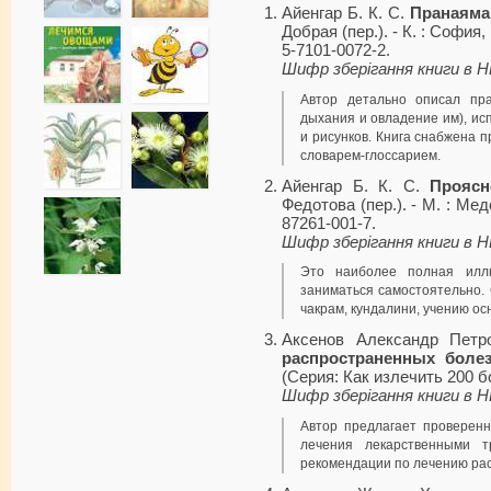
Айенгар Б. К. С.
Пранаяма
Добрая (пер.). - К. : София,
5-7101-0072-2.
Шифр зберігання книги в 
Автор детально описал пра
дыхания и овладение им), и
и рисунков. Книга снабжена
словарем-глоссарием.
Айенгар Б. К. С.
Проясн
Федотова (пер.). - М. : Медс
87261-001-7.
Шифр зберігання книги в 
Это наиболее полная иллю
заниматься самостоятельно.
чакрам, кундалини, учению о
Аксенов Александр Петр
распространенных боле
(Серия: Как излечить 200 б
Шифр зберігання книги в 
Автор предлагает проверенн
лечения лекарственными т
рекомендации по лечению ра