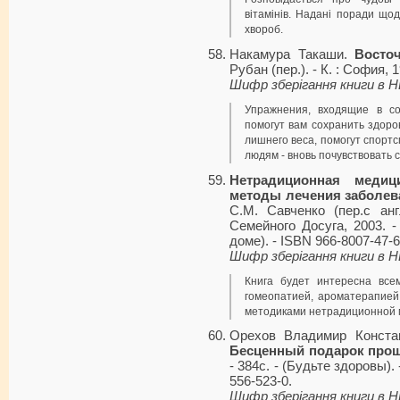
вітамінів. Надані поради що
хвороб.
Накамура Такаши.
Восто
Рубан (пер.). - К. : София, 
Шифр зберігання книги в 
Упражнения, входящие в со
помогут вам сохранить здоро
лишнего веса, помогут спорт
людям - вновь почувствовать
Нетрадиционная медиц
методы лечения заболев
С.М. Савченко (пер.с ан
Семейного Досуга, 2003. -
доме). - ISBN 966-8007-47-6
Шифр зберігання книги в 
Книга будет интересна всем
гомеопатией, ароматерапией
методиками нетрадиционной 
Орехов Владимир Конста
Бесценный подарок про
- 384с. - (Будьте здоровы). 
556-523-0.
Шифр зберігання книги в 