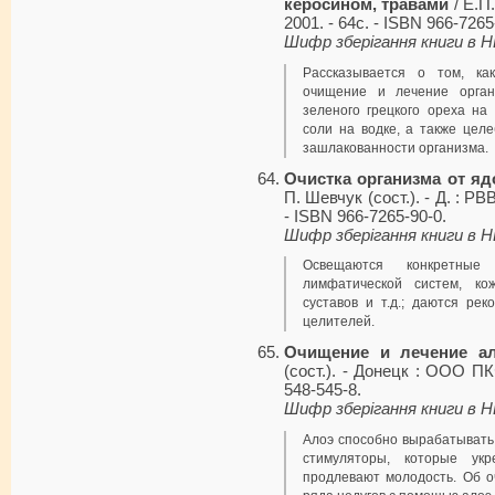
керосином, травами
/ Е.П.
2001. - 64с. - ISBN 966-7265
Шифр зберігання книги в 
Рассказывается о том, ка
очищение и лечение орган
зеленого грецкого ореха на
соли на водке, а также цел
зашлакованности организма.
Очистка организма от яд
П. Шевчук (сост.). - Д. : РВ
- ISBN 966-7265-90-0.
Шифр зберігання книги в 
Освещаются конкретные
лимфатической систем, кож
суставов и т.д.; даются ре
целителей.
Очищение и лечение а
(сост.). - Донецк : ООО ПК
548-545-8.
Шифр зберігання книги в 
Алоэ способно вырабатывать
стимуляторы, которые укр
продлевают молодость. Об о