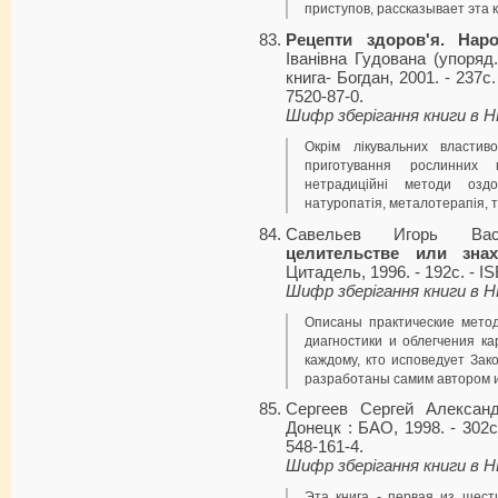
приступов, рассказывает эта к
Рецепти здоров'я. Нар
Іванівна Гудована (упоряд.)
книга- Богдан, 2001. - 237с.
7520-87-0.
Шифр зберігання книги в 
Окрім лікувальних власти
приготування рослинних 
нетрадиційні методи оздо
натуропатія, металотерапія, 
Савельев Игорь Ва
целительстве или зна
Цитадель, 1996. - 192с. - I
Шифр зберігання книги в 
Описаны практические метод
диагностики и облегчения к
каждому, кто исповедует За
разработаны самим автором 
Сергеев Сергей Алексан
Донецк : БАО, 1998. - 302с
548-161-4.
Шифр зберігання книги в 
Эта книга - первая из шест