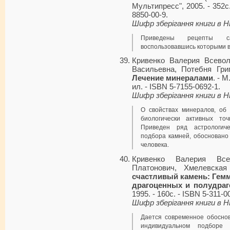
Мультипресс", 2005. - 352с.
8850-00-9.
Шифр зберігання книги в 
Приведены рецепты са
воспользовавшись которыми в
Кривенко Валерия Всевол
Васильевна, Потебня Гри
Лечение минералами
. - М
ил. - ISBN 5-7155-0692-1.
Шифр зберігання книги в 
О свойствах минералов, об 
биологически активных то
Приведен ряд астрологиче
подбора камней, обосновано
человека.
Кривенко Валерия Все
Платонович, Хмелевска
счастливый камень: Гемм
драгоценных и полудра
1995. - 160с. - ISBN 5-311-0
Шифр зберігання книги в 
Дается современное обоснов
индивидуальном подборе