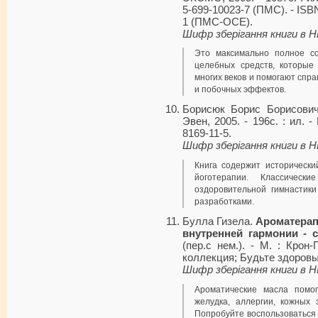
5-699-10023-7 (ПМС). - ISBN
1 (ПМС-ОСЕ).
Шифр зберігання книги в 
Это максимально полное с
целебных средств, которые
многих веков и помогают спр
и побочных эффектов.
Борисюк Борис Борисови
Эвен, 2005. - 196с. : ил. -
8169-11-5.
Шифр зберігання книги в 
Книга содержит исторически
йоготерапии. Классическ
оздоровительной гимнастик
разработками.
Булла Гизела.
Ароматерап
внутренней гармонии - 
(пер.с нем.). - М. : Крон
коллекция; Будьте здоровы!
Шифр зберігання книги в 
Ароматические масла помог
желудка, аллергии, кожных 
Попробуйте воспользоваться 