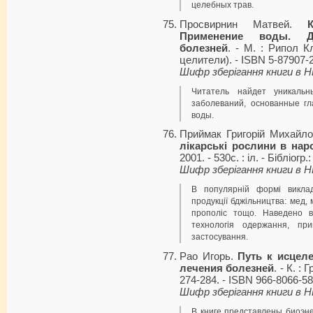
целебных трав.
Просвирнин Матвей.
Применение воды. Д
болезней
. - М. : Рипол К
целители). - ISBN 5-87907-
Шифр зберігання книги в 
Читатель найдет уникаль
заболеваний, основанные г
воды.
Приймак Григорій Михайл
лікарські рослини в нар
2001. - 530с. : іл. - Бібліогр
Шифр зберігання книги в 
В популярній формі викла
продукції бджільництва: мед, 
прополіс тощо. Наведено ви
технологія одержання, при
застосування.
Рао Игорь.
Путь к исцел
лечения болезней
. - К. :
274-284. - ISBN 966-8066-58
Шифр зберігання книги в 
В книге представлены биоэн