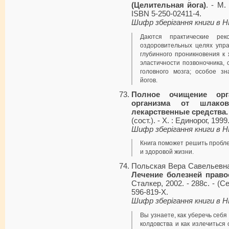
(Целительная йога)
. - М.
ISBN 5-250-02411-4.
Шифр зберігання книги в 
Даются практические ре
оздоровительных целях упра
глубинного проникновения к
эластичности позвоночника, 
головного мозга; особое з
йогов.
Полное очищение орг
организма от шлаков
лекарственные средства.
(сост.). - Х. : Единорог, 199
Шифр зберігання книги в 
Книга поможет решить пробле
и здоровой жизни.
Польская Вера Савельевн
Лечение болезней прав
Сталкер, 2002. - 288с. - (С
596-819-Х.
Шифр зберігання книги в 
Вы узнаете, как уберечь себя 
колдовства и как излечиться