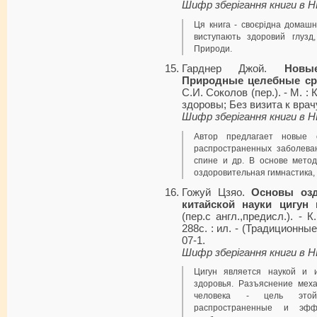
Шифр зберігання книги в 
Ця книга - своєрідна домашн
виступають здоровий глузд
Природи.
Гарднер Джой.
Новы
Природные целебные ср
С.И. Соколов (пер.). - М. : 
здоровы; Без визита к врачу
Шифр зберігання книги в 
Автор предлагает новые 
распространенных заболеван
спине и др. В основе метод
оздоровительная гимнастика,
Гожуй Цзяо.
Основы озд
китайской науки цигун
(пер.с англ.,предисл.). - 
288с. : ил. - (Традиционные
07-1.
Шифр зберігання книги в 
Цигун является наукой и 
здоровья. Разъяснение меха
человека - цель этой
распространенные и эфф