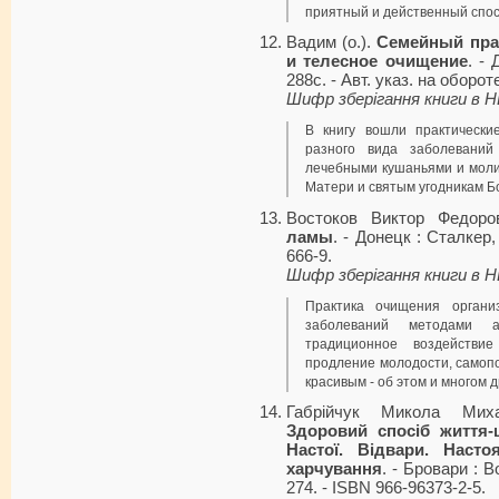
приятный и действенный спос
Вадим (о.).
Семейный пра
и телесное очищение
. -
288с. - Авт. указ. на обороте
Шифр зберігання книги в 
В книгу вошли практическ
разного вида заболеваний
лечебными кушаньями и моли
Матери и святым угодникам Б
Востоков Виктор Федор
ламы
. - Донецк : Сталкер,
666-9.
Шифр зберігання книги в 
Практика очищения органи
заболеваний методами а
традиционное воздействи
продление молодости, самопо
красивым - об этом и многом д
Габрійчук Микола Мих
Здоровий спосіб життя-
Настої. Відвари. Насто
харчування
. - Бровари : Во
274. - ISBN 966-96373-2-5.