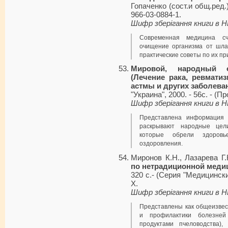
Гопаченко (сост.и общ.ред.)
966-03-0884-1.
Шифр зберігання книги в 
Современная медицина сч
очищение организма от шла
практические советы по их п
Мировой, народный о
(Лечение рака, ревматиз
астмы и других заболева
"Украина", 2000. - 56с. - (
Шифр зберігання книги в 
Представлена информация 
раскрывают народные цели
которые обрели здоровь
оздоровления.
Миронов К.Н., Лазарева Г
по нетрадиционной меди
320 с.- (Серия "Медицински
X.
Шифр зберігання книги в 
Представлены как общеизве
и профилактики болезней 
продуктами пчеловодства)