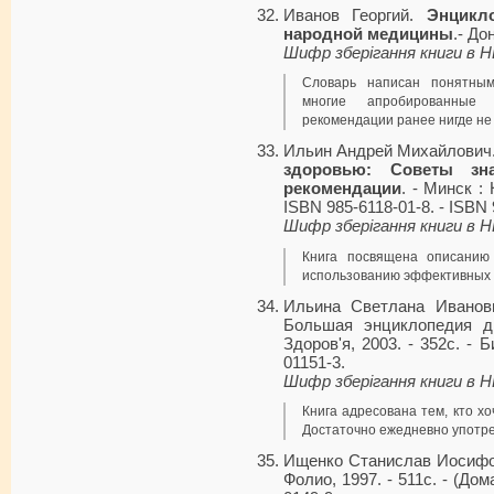
Иванов Георгий.
Энцикл
народной медицины
.- До
Шифр зберігання книги в 
Словарь написан понятным
многие апробированные
рекомендации ранее нигде не
Ильин Андрей Михайлович
здоровью: Советы зн
рекомендации
. - Минск :
ISBN 985-6118-01-8. - ISBN 
Шифр зберігання книги в 
Книга посвящена описанию
использованию эффективных 
Ильина Светлана Ивано
Большая энциклопедия дие
Здоров'я, 2003. - 352с. - Б
01151-3.
Шифр зберігання книги в 
Книга адресована тем, кто х
Достаточно ежедневно употреб
Ищенко Станислав Иосиф
Фолио, 1997. - 511с. - (До