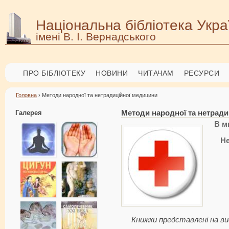
Національна бібліотека Укра
імені В. І. Вернадського
ПРО БІБЛІОТЕКУ
НОВИНИ
ЧИТАЧАМ
РЕСУРСИ
Головна
› Методи народної та нетрадиційної медицини
Галерея
Методи народної та нетради
В м
Н
Книжки представлені на ви