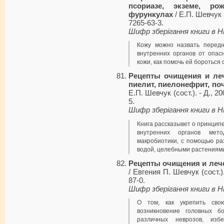
псориазе, экземе, рож
фурункулах
/ Е.П. Шевчук (
7265-63-3.
Шифр зберігання книги в 
Кожу можно назвать перед
внутренних органов от опас
кожи, как помочь ей бороться 
Рецепты очищения и леч
пиелит, пиелонефрит, по
Е.П. Шевчук (сост.). - Д., 20
5.
Шифр зберігання книги в 
Книга рассказывет о принцип
внутренних органов мет
макробиотики, с помощью ра
водой, целебными растениями
Рецепты очищения и леч
/ Евгения П. Шевчук (сост.).
87-0.
Шифр зберігання книги в 
О том, как укрепить сво
возникновение головных бо
различных неврозов, изб