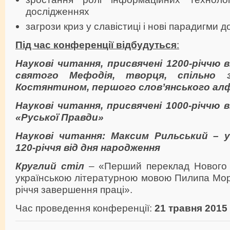
дослідженнях
загрози криз у славістиці і нові парадигми 
Під час конференції відбудуться
:
Наукові читання, присвячені 1200-річчю 
святого Мефодія, творця, спільно 
Костянтином, першого слов’янського ал
Наукові читання,
присвячені 1000-річчю 
«Руської Правди»
Наукові читання: Максим Рильський – у
120-річчя від дня народження
Круглий стіл
– «Перший переклад Нового 
українською літературною мовою Пилипа Мор
річчя завершення праці».
Час проведення конференції:
21 травня 2015 