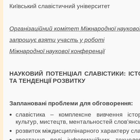
Київський славістичний університет
Організаційний комітет Міжнародної наукової
запрошує взяти участь у роботі
Міжнародної наукової конференції
НАУКОВИЙ ПОТЕНЦІАЛ СЛАВІСТИКИ: ІСТ
ТА ТЕНДЕНЦІЇ РОЗВИТКУ
Заплановані проблеми для обговорення:
cлавістика – комплексне вивчення історі
культур, мистецтв, ментальностей слов’янс
розвиток міждисциплінарного характеру сла
зростання ролі інформаційних технолог