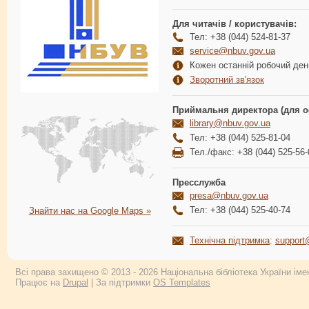
Для читачів / користувачів:
Тел: +38 (044) 524-81-37
service@nbuv.gov.ua
Кожен останній робочий день
Зворотний зв'язок
Приймальня директора (для о
library@nbuv.gov.ua
Тел: +38 (044) 525-81-04
Тел./факс: +38 (044) 525-56-
Пресслужба
presa@nbuv.gov.ua
Тел: +38 (044) 525-40-74
Знайти нас на Google Maps »
Технічна підтримка
:
support
Всі права захищено © 2013 - 2026 Національна бібліотека України імен
Працює на
Drupal
| За підтримки
OS Templates