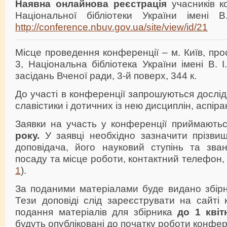
Наявна
онлайнова
реєстрація
учасників к
Національної бібліотеки України імені В
http://conference.nbuv.gov.ua/site/view/id/21
Місце проведення конференції – м. Київ, про
3, Національна бібліотека України імені В. 
засідань Вченої ради, 3-й поверх, 344 к.
До участі в конференції запрошуються дослід
славістики і дотичних із нею дисциплін, аспіра
Заявки на участь у конференції приймають
року.
У заявці необхідно зазначити прізвище
доповідача, його науковий ступінь та зван
посаду та місце роботи, контактний телефон, 
1
).
За поданими матеріалами буде видано збірн
Тези доповіді слід зареєструвати на сайті 
подання матеріалів для збірника
до 1 квіт
будуть опубліковані до початку роботи конфер