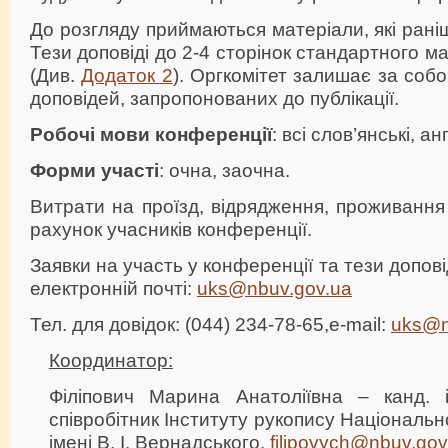
До розгляду приймаються матеріали, які рані
Тези доповіді до 2-4 сторінок стандартного 
(Див.
Додаток 2
). Оргкомітет залишає за соб
доповідей, запропонованих до публікації.
Робочі мови конференції
: всі слов’янські, ан
Форми участі
: очна, заочна.
Витрати на проїзд, відрядження, проживання
рахунок учасників конференції.
Заявки на участь у конференції та тези допо
електронній почті:
uks@nbuv.gov.ua
Тел. для довідок: (044) 234-78-65,е-mail:
uks@n
Координатор:
Філіпович Марина Анатоліївна – канд. і
співробітник Інституту рукопису Національно
імені В. І. Вернадського,
filipovych@nbuv.gov